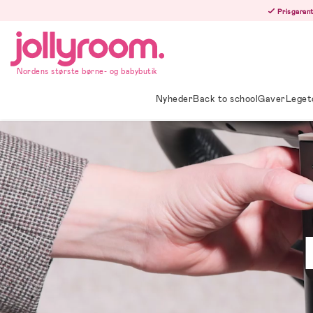
Hoppa
Prisgarant
till
innehållet
Nordens største børne- og babybutik
Nyheder
Back to school
Gaver
Leget