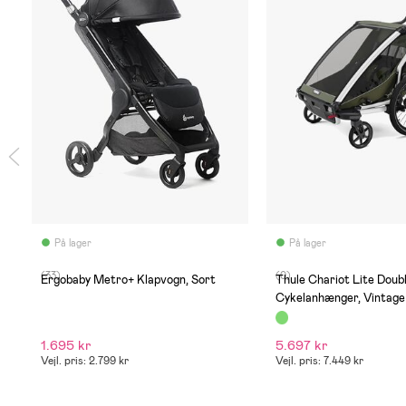
På lager
På lager
(33)
(0)
Ergobaby Metro+ Klapvogn, Sort
Thule Chariot Lite Doub
Cykelanhænger, Vintage
1.695 kr
5.697 kr
Vejl. pris: 2.799 kr
Vejl. pris: 7.449 kr