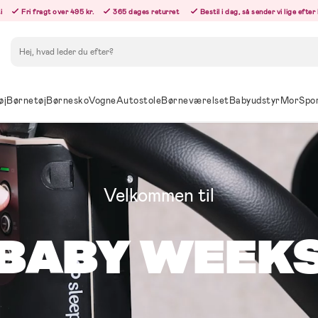
i
Fri fragt over 495 kr.
365 dages returret
Bestil i dag, så sender vi lige efte
Søg
øj
Børnetøj
Børnesko
Vogne
Autostole
Børneværelset
Babyudstyr
Mor
Spo
Velkommen til
BABY WEEK