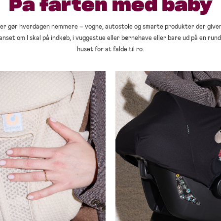
På farten med baby
 der gør hverdagen nemmere – vogne, autostole og smarte produkter der give
anset om I skal på indkøb, i vuggestue eller børnehave eller bare ud på en run
huset for at falde til ro.