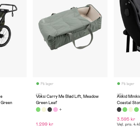
På lager
På lager
(17)
(15)
le
Voksi Carry Me Blød Lift, Meadow
Axkid Miniki
 Green
Green Leaf
Coastal Sto
3.595 kr
1.299 kr
Vejl. pris: 4.4