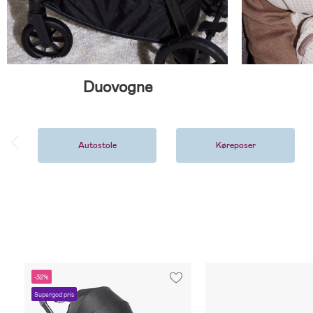
Duovogne
Autostole
Køreposer
-32%
Supergod pris