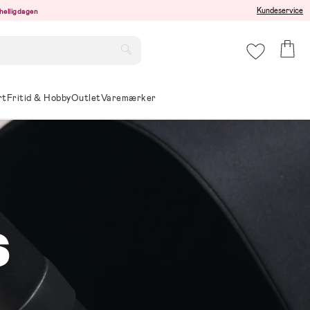
Kundeservice
r helligdagen
rt
Fritid & Hobby
Outlet
Varemærker
S