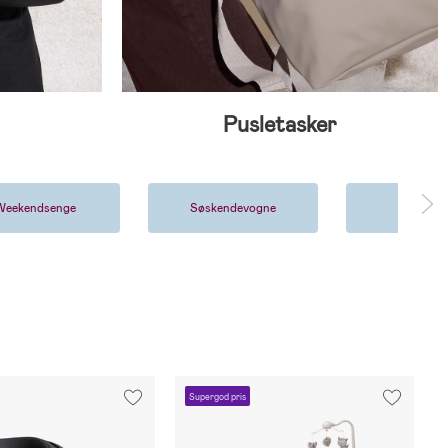
Pusletasker
Weekendsenge
Søskendevogne
Klapvog
Supergod pris