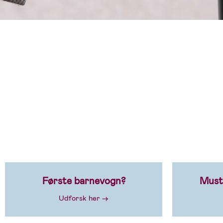
Første barnevogn?
Musth
Udforsk her →