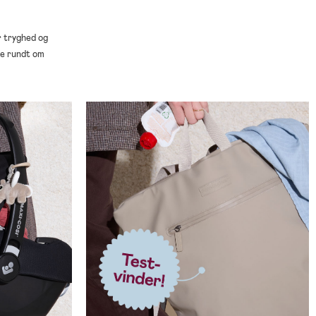
r tryghed og
de rundt om