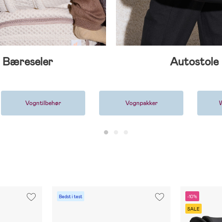
Bæreseler
Autostole
Vogntilbehør
Vognpakker
Bedst i test
-10%
SALE