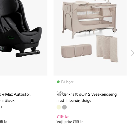
På lager
(16)
d 4 Max Autostol,
Kinderkraft JOY 2 Weekendseng
rm Black
med Tilbehør, Beige
719 kr
95 kr
Vejl. pris: 769 kr