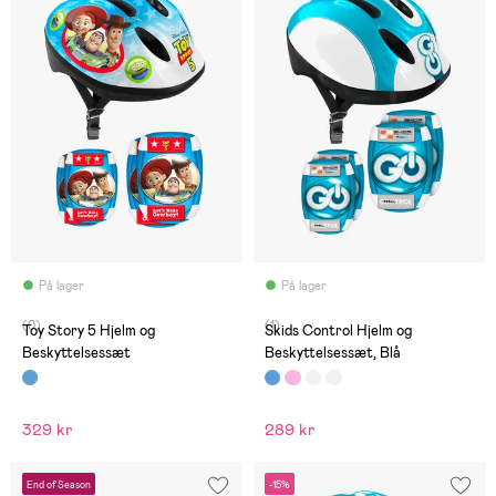
På lager
På lager
(0)
(1)
Toy Story 5 Hjelm og
Skids Control Hjelm og
Beskyttelsessæt
Beskyttelsessæt, Blå
329 kr
289 kr
End of Season
-15%