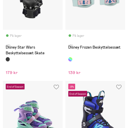
På lager
På lager
(0)
(0)
Disney Star Wars
Disney Frozen Beskyttelsessæt
Beskyttelsessæt Skate
179 kr
139 kr
End of Season
-9%
End of Season