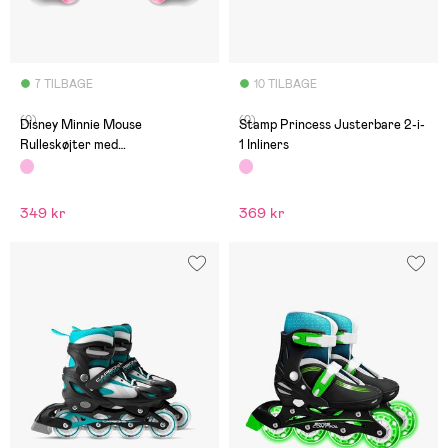
7 TILBAGE
10 TILBAGE
(0)
(0)
Disney Minnie Mouse
Stamp Princess Justerbare 2-i-
Rulleskøjter med
1 Inliners
Beskyttelsessæt
349 kr
369 kr