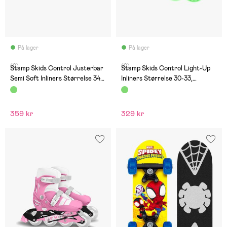
På lager
På lager
(0)
(0)
Stamp Skids Control Justerbar
Stamp Skids Control Light-Up
Semi Soft Inliners Størrelse 34-
Inliners Størrelse 30-33,
37, Sort/Blå
Grøn/Sort
359 kr
329 kr