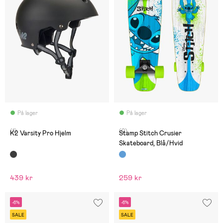
På lager
På lager
(1)
(0)
K2 Varsity Pro Hjelm
Stamp Stitch Crusier
Skateboard, Blå/Hvid
439 kr
259 kr
-6%
-6%
SALE
SALE