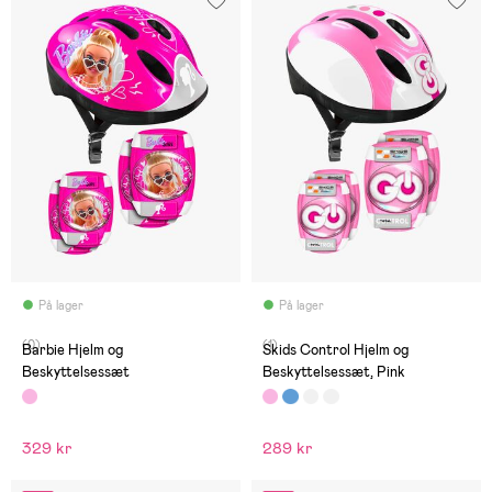
På lager
På lager
(0)
(1)
Barbie Hjelm og
Skids Control Hjelm og
Beskyttelsessæt
Beskyttelsessæt, Pink
329 kr
289 kr