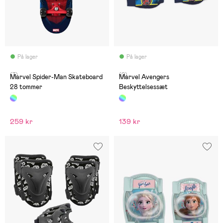
På lager
På lager
(7)
(0)
Marvel Spider-Man Skateboard
Marvel Avengers
28 tommer
Beskyttelsessæt
259 kr
139 kr