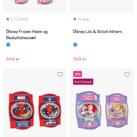
9 TILBAGE
På lager
(0)
(0)
Disney Frozen Hjelm og
Disney Lilo & Stitch Inliners
Beskyttelsessæt
349 kr
349 kr
-22%
End of Season