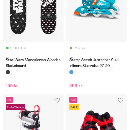
9 TILBAGE
På lager
(0)
(1)
Star Wars Mandalorian Wooden
Stamp Stitch Justerbar 2-i-1
Skateboard
Inliners Størrelse 27-30,
Grøn/Blå
139 kr
359 kr
-9%
-13%
End of Season
SALE