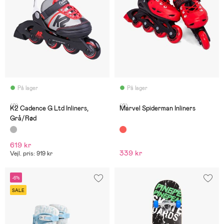
På lager
På lager
(0)
(0)
K2 Cadence G Ltd Inliners,
Marvel Spiderman Inliners
Grå/Rød
619 kr
339 kr
Vejl. pris: 919 kr
-6%
SALE