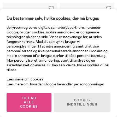
Du bestemmer selv, hvilke cookies, der må bruges
Jollyroom og vores digitale samarbejdspartnere, herunder
Google, bruger cookies, mobile annonce-id'er og lignende
teknologier på denne side. Visse er nødvendige for, at siden
fungerer korrekt. Med dit samtykke bruger vi
personoplysninger til at måle annoncering samt til at vise
personaliserede og ikke-personaliserede annoncer. Cookies og
mobile annonce-id'er bruges derfor til både personaliseret og
ikke-personaliseret annoncering, samt til analyse og en
skræddersyet oplevelse. Du kan selv vælge, hvilke cookies du vil
tillade.
Kundeservice
Læs mere om cookies
På lager
På lager
Læs mere om, hvordan Google behandler personoplysninger
(0)
(0)
Disney Cars Beskyttelsessæt
Disney Stitch Beskyttelsessæt
TILLAD
COOKIE-
ALLE
INDSTILLINGER
COOKIES
139 kr
139 kr