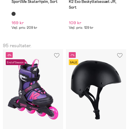
SportMe Skaterhjelm, Sort
K2 Exo Beskyttelsessæt JR,
M
Sort
B
169 kr
109 kr
1
Vejl. pris: 209 kr
Vejl. pris: 129 kr
95 resultater.
-9%
-7%
End of Season
SALE