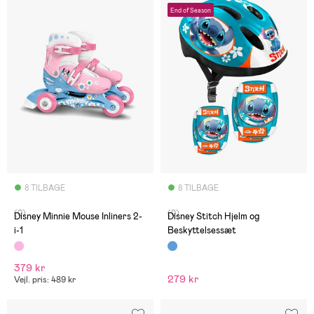
End of Season
8 TILBAGE
8 TILBAGE
(0)
(0)
Disney Minnie Mouse Inliners 2-
Disney Stitch Hjelm og
i-1
Beskyttelsessæt
379 kr
279 kr
Vejl. pris: 489 kr