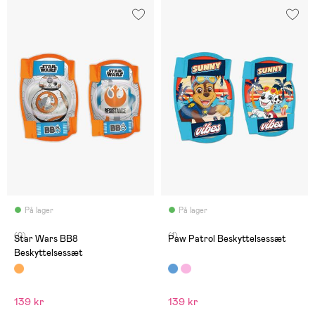
På lager
På lager
(0)
(1)
Star Wars BB8
Paw Patrol Beskyttelsessæt
Beskyttelsessæt
139 kr
139 kr