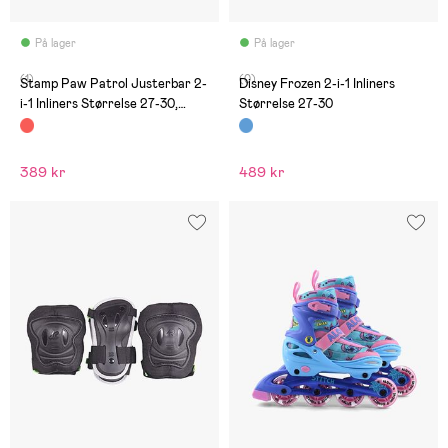
På lager
På lager
(1)
(0)
Stamp Paw Patrol Justerbar 2-
Disney Frozen 2-i-1 Inliners
i-1 Inliners Størrelse 27-30,
Størrelse 27-30
Blå/Rød
389 kr
489 kr