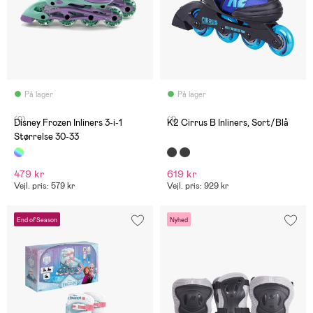
På lager
På lager
(0)
(1)
Disney Frozen Inliners 3-i-1
K2 Cirrus B Inliners, Sort/Blå
Størrelse 30-33
479 kr
619 kr
Vejl. pris: 579 kr
Vejl. pris: 929 kr
End of Season
Nyhed