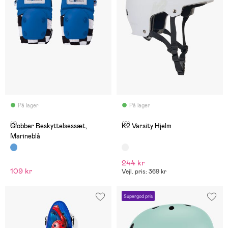
På lager
På lager
(1)
(0)
Globber Beskyttelsessæt,
K2 Varsity Hjelm
Marineblå
244 kr
109 kr
Vejl. pris: 369 kr
Supergod pris