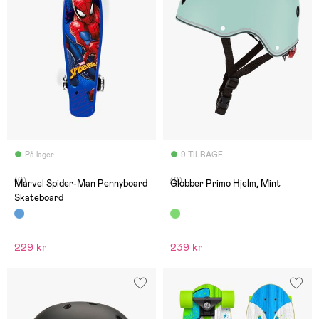
På lager
9 TILBAGE
(0)
(0)
Marvel Spider-Man Pennyboard
Globber Primo Hjelm, Mint
Skateboard
229 kr
239 kr