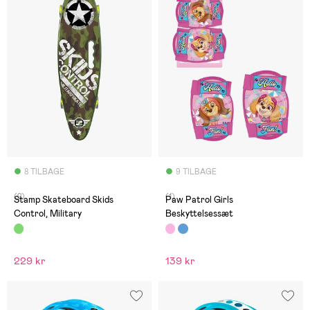
8 TILBAGE
9 TILBAGE
(2)
(1)
Stamp Skateboard Skids
Paw Patrol Girls
Control, Military
Beskyttelsessæt
229 kr
139 kr