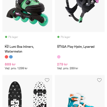
På lager
På lager
(0)
(4)
K2 Lumi Boa Inliners,
STIGA Play Hjelm, Lyserød
Watermelon
889 kr
279 kr
Vejl. pris: 1.299 kr
Vejl. pris: 289 kr