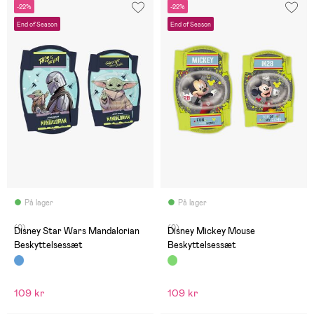
-22%
-22%
End of Season
End of Season
På lager
På lager
(0)
(0)
Disney Star Wars Mandalorian
Disney Mickey Mouse
Beskyttelsessæt
Beskyttelsessæt
109 kr
109 kr