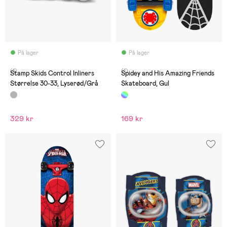
På lager
På lager
(1)
(1)
Stamp Skids Control Inliners
Spidey and His Amazing Friends
Størrelse 30-33, Lyserød/Grå
Skateboard, Gul
329 kr
169 kr