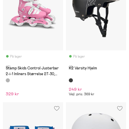
På lager
På lager
(0)
(1)
Stamp Skids Control Justerbar
K2 Varsity Hjelm
2-i-1 Inliners Størrelse 27-30,
Lyserød/Grå
249 kr
329 kr
Vejl. pris: 369 kr