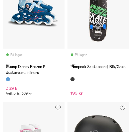
På lager
På lager
(2)
(10)
Stamp Disney Frozen 2
Pinepeak Skateboard, Blå/Grøn
Justerbare Inliners
339 kr
199 kr
Vejl. pris: 369 kr