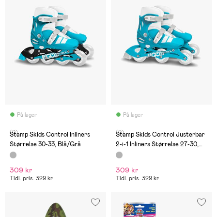
På lager
På lager
(0)
(0)
Stamp Skids Control Inliners
Stamp Skids Control Justerbar
Størrelse 30-33, Blå/Grå
2-i-1 Inliners Størrelse 27-30,
Blå/Grå
309 kr
309 kr
Tidl. pris: 329 kr
Tidl. pris: 329 kr