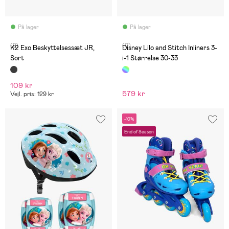
På lager
På lager
(2)
(0)
K2 Exo Beskyttelsessæt JR,
Disney Lilo and Stitch Inliners 3-
Sort
i-1 Størrelse 30-33
109 kr
579 kr
Vejl. pris: 129 kr
-10%
End of Season