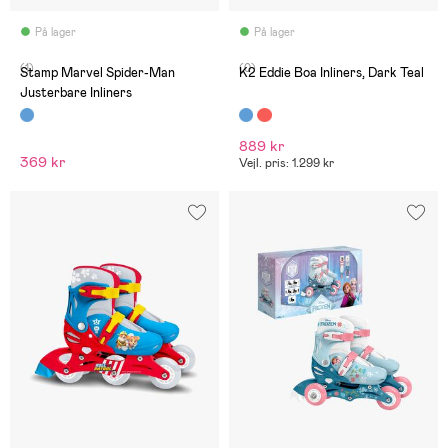
På lager
På lager
(1)
(0)
Stamp Marvel Spider-Man
K2 Eddie Boa Inliners, Dark Teal
Justerbare Inliners
889 kr
369 kr
Vejl. pris: 1.299 kr