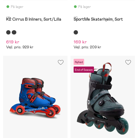
På lager
På lager
(1)
(1)
K2 Cirrus B Inliners, Sort/Lilla
SportMe Skaterhjelm, Sort
619 kr
169 kr
Vejl. pris: 929 kr
Vejl. pris: 209 kr
Nyhed
End of Season