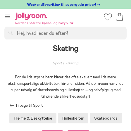
Hoppa
⁠ Weekendfavoritter til supergode priser! →
till
innehållet
Nordens største børne- og babybutik
Søg
Skating
Sport
Skating
For de lidt større børn bliver det ofte aktuelt med lidt mere
ekstremsportslige aktiviteter, før eller siden. På Jollyroom har vi et
super udvalg af skateboards og rulleskøjter – og selvfølgelig med
tilhørende sikkerhedsudstyr!
Tilbage til Sport
Hjelme & Beskyttelse
Rulleskøjter
Skateboards