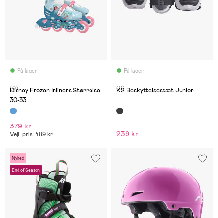
På lager
På lager
(0)
(0)
Disney Frozen Inliners Størrelse
K2 Beskyttelsessæt Junior
30-33
379 kr
239 kr
Vejl. pris: 489 kr
Nyhed
End of Season