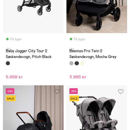
På lager
På lager
(0)
(6)
Baby Jogger City Tour 2
Beemoo Pro Twin 2
Søskendevogn, Pitch Black
Søskendevogn, Mocha Grey
5.999 kr
3.995 kr
-29%
-38%
SALE
SALE