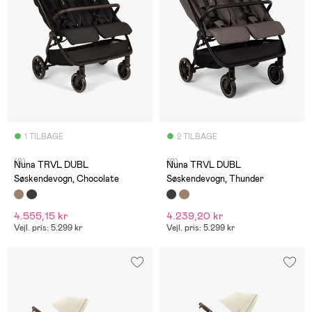
1 TILBAGE
2 TILBAGE
(0)
(0)
Nuna TRVL DUBL
Nuna TRVL DUBL
Søskendevogn, Chocolate
Søskendevogn, Thunder
4.555,15 kr
4.239,20 kr
Vejl. pris: 5.299 kr
Vejl. pris: 5.299 kr