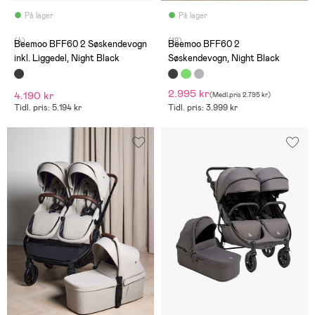
På lager
På lager
(4)
(18)
Beemoo BFF60 2 Søskendevogn
Beemoo BFF60 2
inkl. Liggedel, Night Black
Søskendevogn, Night Black
2.995 kr
4.190 kr
(
Medl.pris
2.795 kr
)
Tidl. pris: 5.194 kr
Tidl. pris: 3.999 kr