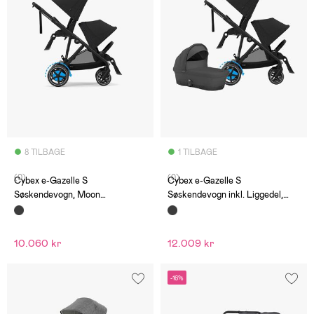
8 TILBAGE
1 TILBAGE
(0)
(0)
Cybex e-Gazelle S
Cybex e-Gazelle S
Søskendevogn, Moon
Søskendevogn inkl. Liggedel,
Black/Black
Moon Black/Black
10.060 kr
12.009 kr
-16%