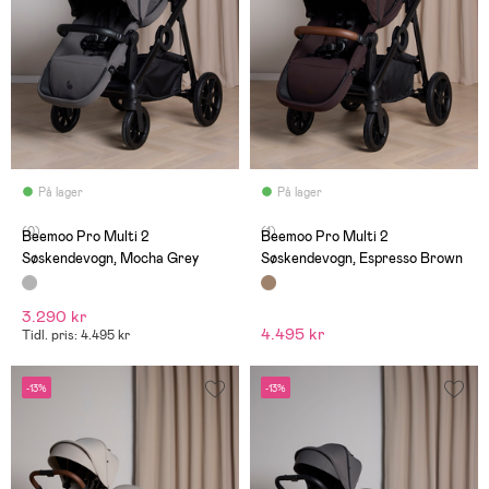
På lager
På lager
(0)
(1)
Beemoo Pro Multi 2
Beemoo Pro Multi 2
Søskendevogn, Mocha Grey
Søskendevogn, Espresso Brown
3.290 kr
4.495 kr
Tidl. pris: 4.495 kr
-13%
-13%