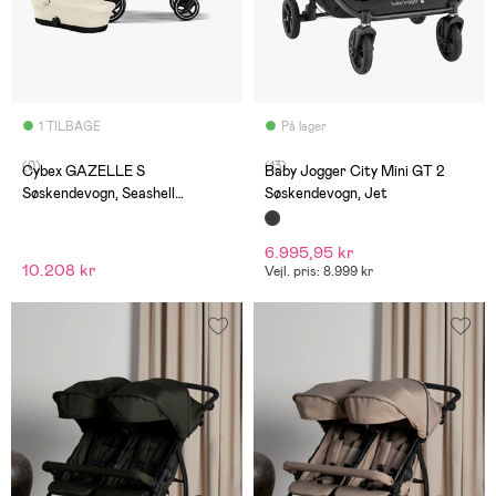
1 TILBAGE
På lager
(0)
(13)
Cybex GAZELLE S
Baby Jogger City Mini GT 2
Søskendevogn, Seashell
Søskendevogn, Jet
Beige/Taupe
6.995,95 kr
10.208 kr
Vejl. pris: 8.999 kr