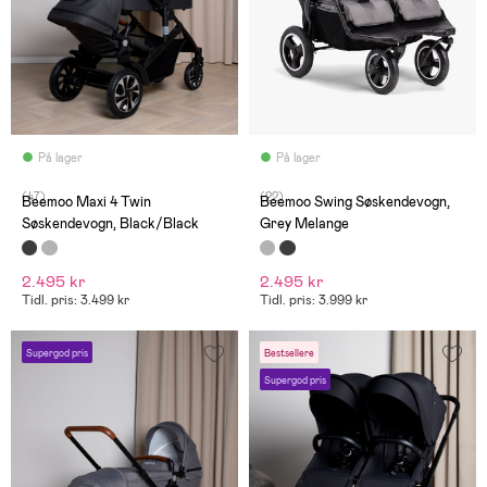
På lager
På lager
(47)
(22)
Beemoo Maxi 4 Twin
Beemoo Swing Søskendevogn,
Søskendevogn, Black/Black
Grey Melange
2.495 kr
2.495 kr
Tidl. pris: 3.499 kr
Tidl. pris: 3.999 kr
Supergod pris
Bestsellere
Supergod pris