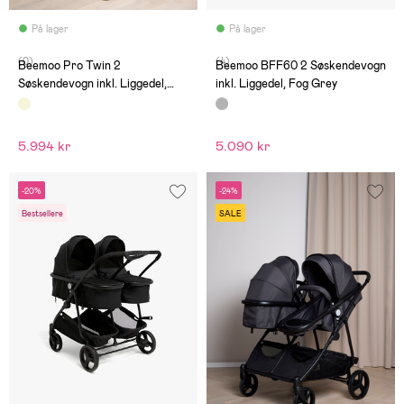
På lager
På lager
(0)
(4)
Beemoo Pro Twin 2
Beemoo BFF60 2 Søskendevogn
Søskendevogn inkl. Liggedel,
inkl. Liggedel, Fog Grey
Latte Beige
5.994 kr
5.090 kr
-20%
-24%
Bestsellere
SALE