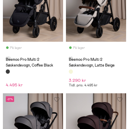
På lager
På lager
(0)
(1)
Beemoo Pro Multi 2
Beemoo Pro Multi 2
Søskendevogn, Coffee Black
Søskendevogn, Latte Beige
3.290 kr
4.495 kr
Tidl. pris: 4.495 kr
-27%