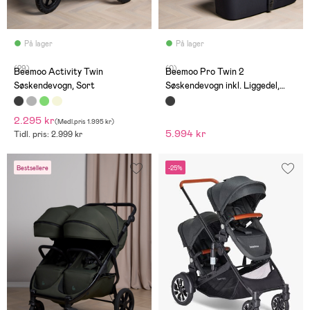
På lager
På lager
(29)
(0)
Beemoo Activity Twin
Beemoo Pro Twin 2
Søskendevogn, Sort
Søskendevogn inkl. Liggedel,
Coffee Black
2.295 kr
(
Medl.pris
1.995 kr
)
5.994 kr
Tidl. pris: 2.999 kr
Bestsellere
-25%