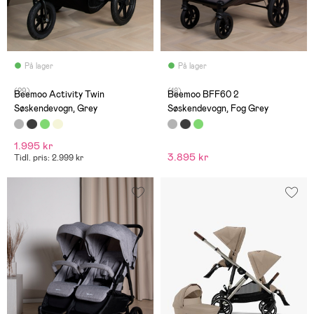
På lager
På lager
(29)
(18)
Beemoo Activity Twin
Beemoo BFF60 2
Søskendevogn, Grey
Søskendevogn, Fog Grey
1.995 kr
3.895 kr
Tidl. pris: 2.999 kr