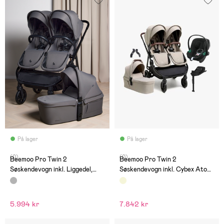
På lager
På lager
(0)
(0)
Beemoo Pro Twin 2
Beemoo Pro Twin 2
Søskendevogn inkl. Liggedel,
Søskendevogn inkl. Cybex Aton
Mocha Grey
B2 & Base, Latte Beige
5.994 kr
7.842 kr