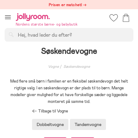
Hoppa
Prisen er matchet! →
till
innehållet
Nordens største børne- og babybutik
Søg
Søskendevogne
Vogne
Søskendevogne
Med flere små børn i familien er en fleksibel søskendevogn det helt
rigtige valg. I en søskendevogn er der plads til to børn. Mange
modeller giver mulighed for at have forskellige sæder og liggedele
monteret på samme tid.
Tilbage til Vogne
Dobbeltvogne
Tandemvogne