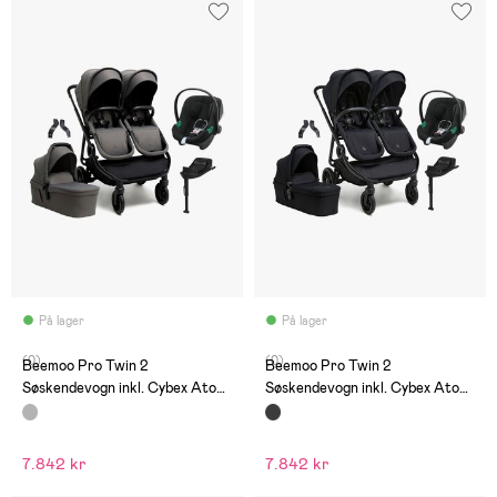
På lager
På lager
(0)
(0)
Beemoo Pro Twin 2
Beemoo Pro Twin 2
Søskendevogn inkl. Cybex Aton
Søskendevogn inkl. Cybex Aton
B2 & Base, Mocha Grey
B2 & Base, Coffee Black
7.842 kr
7.842 kr