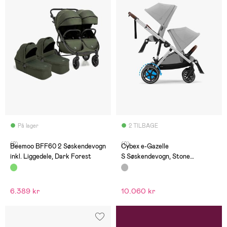
På lager
2 TILBAGE
(2)
(0)
Beemoo BFF60 2 Søskendevogn
Cybex e-Gazelle
inkl. Liggedele, Dark Forest
S Søskendevogn, Stone
Grey/Silver
6.389 kr
10.060 kr