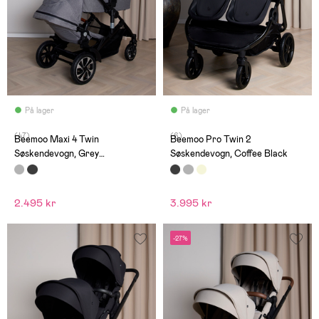
På lager
På lager
(47)
(6)
Beemoo Maxi 4 Twin
Beemoo Pro Twin 2
Søskendevogn, Grey
Søskendevogn, Coffee Black
Melange/Black
2.495 kr
3.995 kr
-27%