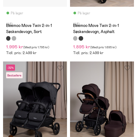
På lager
På lager
(48)
(48)
Beemoo Move Twin 2-in-1
Beemoo Move Twin 2-in-1
Søskendevogn, Sort
Søskendevogn, Asphalt
1.995 kr
1.895 kr
(
Medl.pris
1.795 kr
)
(
Medl.pris
1.695 kr
)
Tidl. pris: 2.499 kr
Tidl. pris: 2.499 kr
-32%
Bestsellere