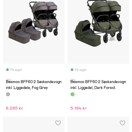
På lager
På lager
(0)
(0)
Beemoo BFF60 2 Søskendevogn
Beemoo BFF60 2 Søskendevogn
inkl. Liggedele, Fog Grey
inkl. Liggedel, Dark Forest
6.285 kr
5.194 kr