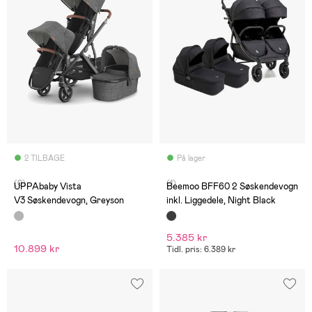
2 TILBAGE
På lager
(0)
(1)
UPPAbaby Vista
Beemoo BFF60 2 Søskendevogn
V3 Søskendevogn, Greyson
inkl. Liggedele, Night Black
5.385 kr
10.899 kr
Tidl. pris: 6.389 kr