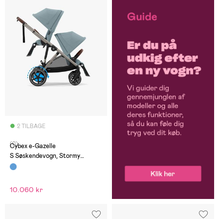
2 TILBAGE
(0)
Cybex e-Gazelle
S Søskendevogn, Stormy
Blue/Taupe
10.060 kr