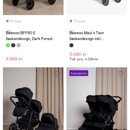
På lager
På lager
(18)
(3)
Beemoo BFF60 2
Beemoo Maxi 4 Twin
Søskendevogn, Dark Forest
Søskendevogn inkl.
Søskendeklapvognsdel,
Black/Black
3.090 kr
3.999 kr
Tidl. pris: 4.094 kr
Supergod pris