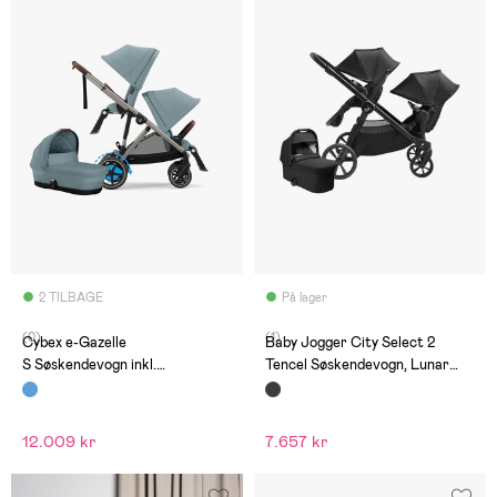
2 TILBAGE
På lager
(0)
(1)
Cybex e-Gazelle
Baby Jogger City Select 2
S Søskendevogn inkl.
Tencel Søskendevogn, Lunar
Liggedel, Stormy Blue/Taupe
Black
12.009 kr
7.657 kr