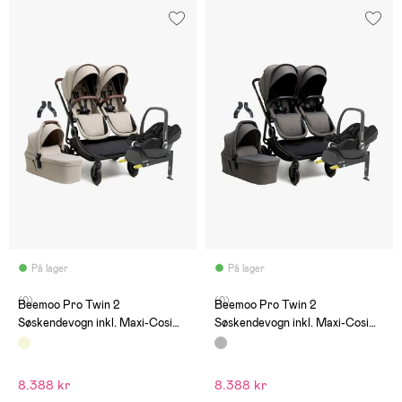
På lager
På lager
(0)
(0)
Beemoo Pro Twin 2
Beemoo Pro Twin 2
Søskendevogn inkl. Maxi-Cosi
Søskendevogn inkl. Maxi-Cosi
CabrioFix & Base, Latte Beige
CabrioFix & Base, Mocha Grey
8.388 kr
8.388 kr