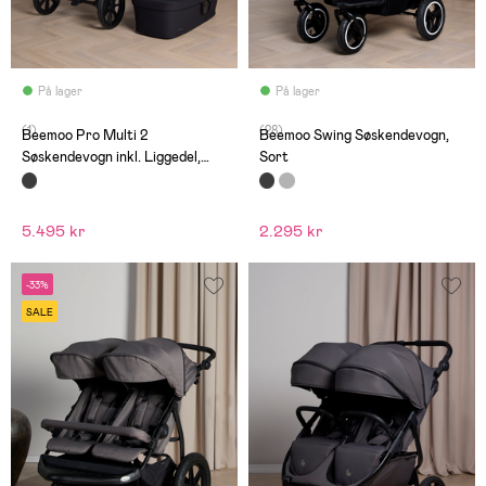
På lager
På lager
(1)
(28)
Beemoo Pro Multi 2
Beemoo Swing Søskendevogn,
Søskendevogn inkl. Liggedel,
Sort
Coffee Black
5.495 kr
2.295 kr
-33%
SALE