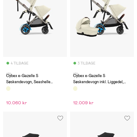
4 TILBAGE
3 TILBAGE
(0)
(0)
Cybex e-Gazelle S
Cybex e-Gazelle S
Søskendevogn, Seashelle
Søskendevogn inkl. Liggedel,
Beige/Taupe
Seashelle Beige/Taupe
10.060 kr
12.009 kr