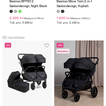
Beemoo BFF60 2
Beemoo Move Twin 2-in-1
B
Søskendevogn, Night Black
Søskendevogn, Asphalt
S
B
2.995 kr
1.895 kr
1
(
Medl.pris
2.795 kr
)
(
Medl.pris
1.695 kr
)
Tidl. pris: 3.999 kr
Tidl. pris: 2.499 kr
Ti
82 resultater.
-19%
-25%
Bestsellere