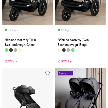
På lager
På lager
(29)
(29)
Beemoo Activity Twin
Beemoo Activity Twin
Søskendevogn, Green
Søskendevogn, Beige
2.999 kr
2.999 kr
Supergod pris