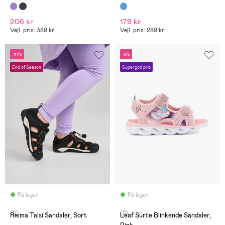
206 kr
179 kr
Vejl. pris: 389 kr
Vejl. pris: 289 kr
-10%
-6%
End of Season
Supergod pris
På lager
På lager
(0)
(2)
Reima Talsi Sandaler, Sort
Leaf Surte Blinkende Sandaler,