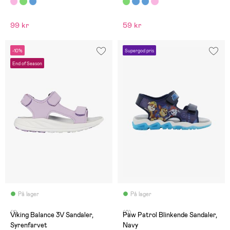
99 kr
59 kr
-10%
Supergod pris
End of Season
På lager
På lager
(1)
(0)
Viking Balance 3V Sandaler,
Paw Patrol Blinkende Sandaler,
Syrenfarvet
Navy