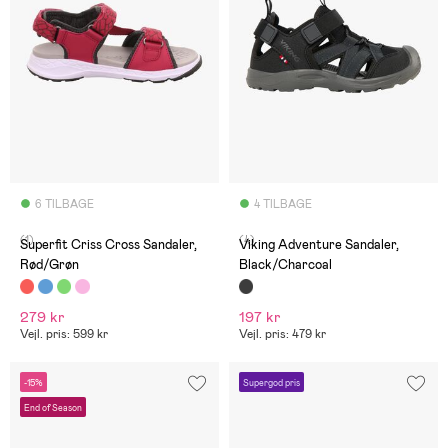
6 TILBAGE
4 TILBAGE
(1)
(4)
Superfit Criss Cross Sandaler,
Viking Adventure Sandaler,
Rød/Grøn
Black/Charcoal
279 kr
197 kr
Vejl. pris: 599 kr
Vejl. pris: 479 kr
-15%
Supergod pris
End of Season