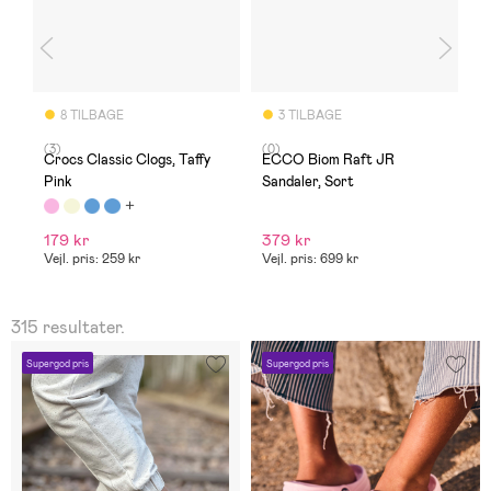
8 TILBAGE
3 TILBAGE
(3)
(0)
(
,
Crocs Classic Clogs, Taffy
ECCO Biom Raft JR
N
Pink
Sandaler, Sort
S
179 kr
379 kr
7
Vejl. pris: 259 kr
Vejl. pris: 699 kr
Ti
315 resultater.
Supergod pris
Supergod pris