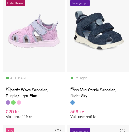
End of Season
Supergod pris
4 TILBAGE
På lager
(0)
(3)
Superfit Wave Sandaler,
Ecco Mini Stride Sandaler,
Purple/Light Blue
Night Sky
229 kr
369 kr
Vejl. pris: 449 kr
Vejl. pris: 449 kr
-10%
Supergod pris