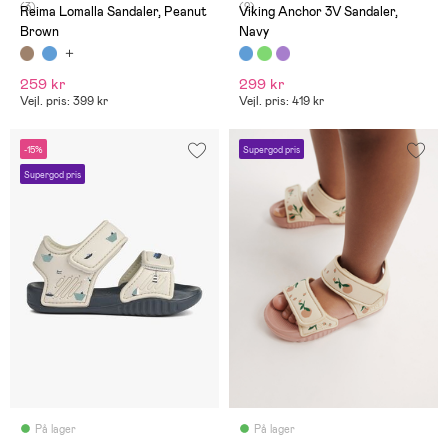
(3)
(2)
Reima Lomalla Sandaler, Peanut
Viking Anchor 3V Sandaler,
Brown
Navy
259 kr
299 kr
Vejl. pris: 399 kr
Vejl. pris: 419 kr
-15%
Supergod pris
Supergod pris
På lager
På lager