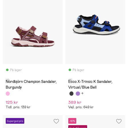
På lager
På lager
(1)
(1)
Nordbjörn Champion Sandaler,
Ecco X-Trinsic K Sandaler,
Burgundy
Virtual/Blue Bell
125 kr
389 kr
Tidl. pris: 139 kr
Vejl. pris: 649 kr
Supergod pris
-10%