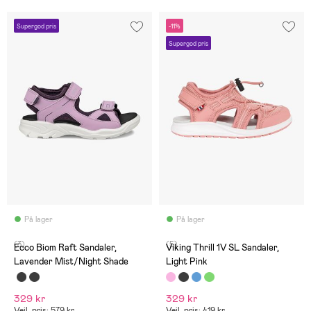
Supergod pris
-11%
Supergod pris
På lager
På lager
(3)
(5)
Ecco Biom Raft Sandaler,
Viking Thrill 1V SL Sandaler,
Lavender Mist/Night Shade
Light Pink
329 kr
329 kr
Vejl. pris: 579 kr
Vejl. pris: 419 kr