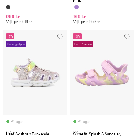
Pink
269 kr
169 kr
Vejl. pris: 519 kr
Vejl. pris: 259 kr
-17%
-10%
Supergod pris
End of Season
På lager
På lager
(5)
(0)
Leaf Skultorp Blinkende
Superfit Splash S Sandaler,