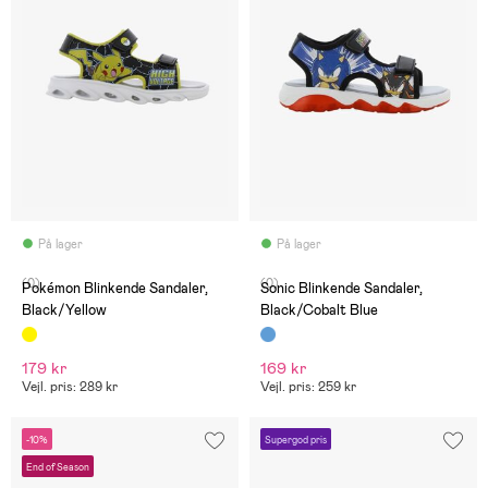
På lager
På lager
(0)
(0)
Pokémon Blinkende Sandaler,
Sonic Blinkende Sandaler,
Black/Yellow
Black/Cobalt Blue
179 kr
169 kr
Vejl. pris: 289 kr
Vejl. pris: 259 kr
-10%
Supergod pris
End of Season