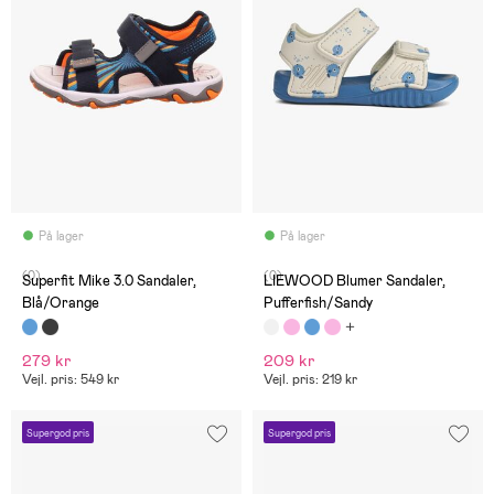
På lager
På lager
(0)
(0)
Superfit Mike 3.0 Sandaler,
LIEWOOD Blumer Sandaler,
Blå/Orange
Pufferfish/Sandy
279 kr
209 kr
Vejl. pris: 549 kr
Vejl. pris: 219 kr
Supergod pris
Supergod pris