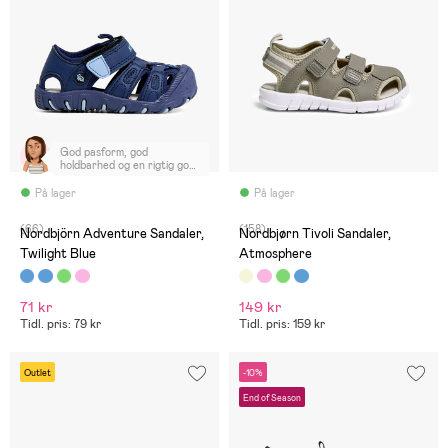
God pasform, god
holdbarhed og en rigtig god
pris. Nemme at rengøre.
På lager
På lager
(66)
(158)
Nordbjörn Adventure Sandaler,
Nordbjørn Tivoli Sandaler,
Twilight Blue
Atmosphere
71 kr
149 kr
Tidl. pris: 79 kr
Tidl. pris: 159 kr
Outlet
-10%
End of Season