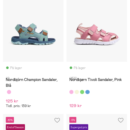
På lager
På lager
(1)
(158)
Nordbjörn Champion Sandaler,
Nordbjørn Tivoli Sandaler, Pink
Blå
125 kr
129 kr
Tidl. pris: 139 kr
-10%
-5%
End of Season
Supergod pris