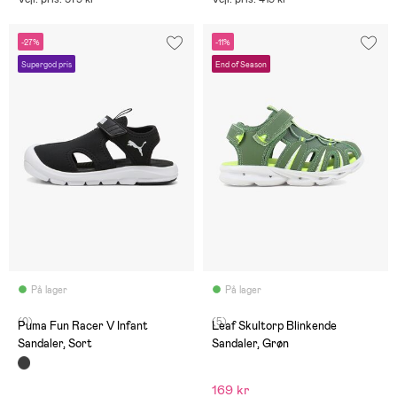
-27%
-11%
Supergod pris
End of Season
På lager
På lager
(0)
(5)
Puma Fun Racer V Infant
Leaf Skultorp Blinkende
Sandaler, Sort
Sandaler, Grøn
169 kr