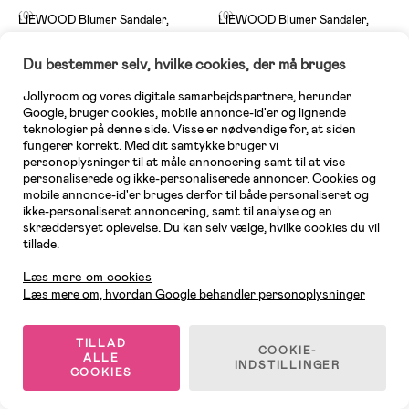
(0)
(0)
LIEWOOD Blumer Sandaler,
LIEWOOD Blumer Sandaler,
Sailing/Sandy
Peach/Sea Shell
Du bestemmer selv, hvilke cookies, der må bruges
169 kr
209 kr
Jollyroom og vores digitale samarbejdspartnere, herunder
Vejl. pris: 219 kr
Vejl. pris: 229 kr
Google, bruger cookies, mobile annonce-id'er og lignende
teknologier på denne side. Visse er nødvendige for, at siden
fungerer korrekt. Med dit samtykke bruger vi
-18%
-10%
personoplysninger til at måle annoncering samt til at vise
Supergod pris
End of Season
personaliserede og ikke-personaliserede annoncer. Cookies og
mobile annonce-id'er bruges derfor til både personaliseret og
ikke-personaliseret annoncering, samt til analyse og en
skræddersyet oplevelse. Du kan selv vælge, hvilke cookies du vil
tillade.
Kundeservice
Læs mere om cookies
Læs mere om, hvordan Google behandler personoplysninger
TILLAD
COOKIE-
ALLE
INDSTILLINGER
COOKIES
På lager
På lager