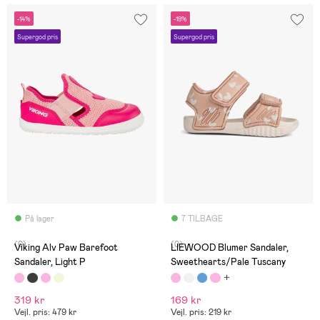
-14%
-19%
Supergod pris
Supergod pris
På lager
7 TILBAGE
(0)
(0)
Viking Alv Paw Barefoot
LIEWOOD Blumer Sandaler,
Sandaler, Light P
Sweethearts/Pale Tuscany
319 kr
169 kr
Vejl. pris: 479 kr
Vejl. pris: 219 kr