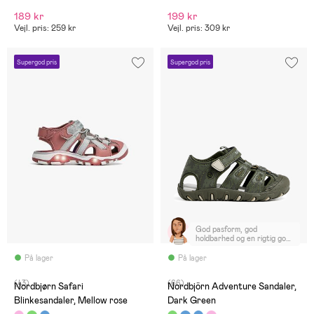
189 kr
199 kr
Vejl. pris: 259 kr
Vejl. pris: 309 kr
Supergod pris
Supergod pris
God pasform, god
holdbarhed og en rigtig god
pris. Nemme at rengøre.
På lager
På lager
(43)
(66)
Nordbjørn Safari
Nordbjörn Adventure Sandaler,
Blinkesandaler, Mellow rose
Dark Green