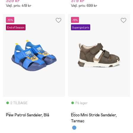
329 kr
379 kr
Vejl. pris: 419 kr
Vejl. pris: 699 kr
-10%
-19%
End of Season
Supergod pris
2 TILBAGE
På lager
(0)
(3)
Paw Patrol Sandaler, Blå
Ecco Mini Stride Sandaler,
Tarmac