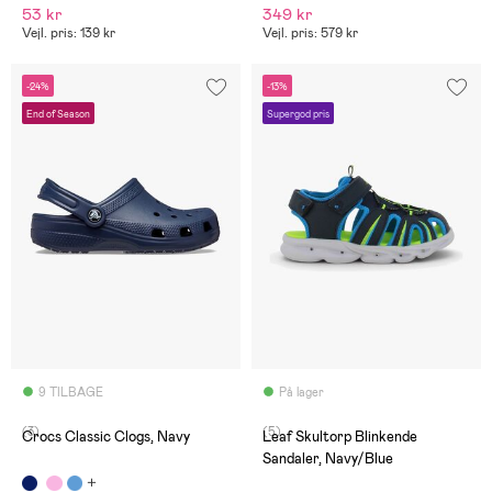
53 kr
349 kr
Vejl. pris: 139 kr
Vejl. pris: 579 kr
-24%
-13%
End of Season
Supergod pris
9 TILBAGE
På lager
(3)
(5)
Crocs Classic Clogs, Navy
Leaf Skultorp Blinkende
Sandaler, Navy/Blue