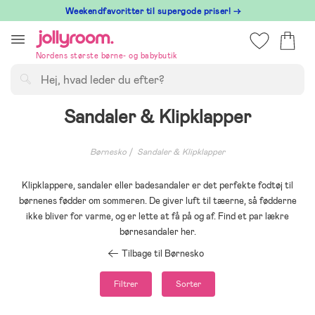
Hoppa
⁠ Weekendfavoritter til supergode priser! →
till
innehållet
Nordens største børne- og babybutik
Søg
Sandaler & Klipklapper
Børnesko
Sandaler & Klipklapper
Klipklappere, sandaler eller badesandaler er det perfekte fodtøj til
børnenes fødder om sommeren. De giver luft til tæerne, så fødderne
ikke bliver for varme, og er lette at få på og af. Find et par lækre
børnesandaler her.
Tilbage til Børnesko
Filtrer
Sorter