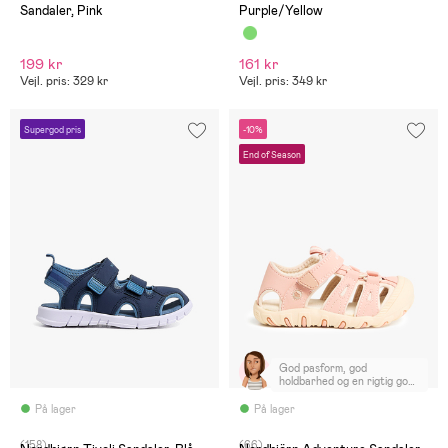
Sandaler, Pink
Purple/Yellow
199 kr
161 kr
Vejl. pris: 329 kr
Vejl. pris: 349 kr
Supergod pris
-10%
End of Season
God pasform, god
holdbarhed og en rigtig god
pris. Nemme at rengøre.
På lager
På lager
(158)
(66)