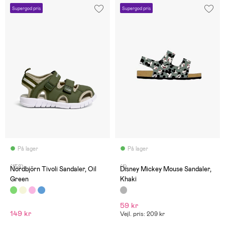
Supergod pris
Supergod pris
På lager
På lager
(158)
(1)
Nordbjörn Tivoli Sandaler, Oil
Disney Mickey Mouse Sandaler,
Green
Khaki
59 kr
149 kr
Vejl. pris: 209 kr