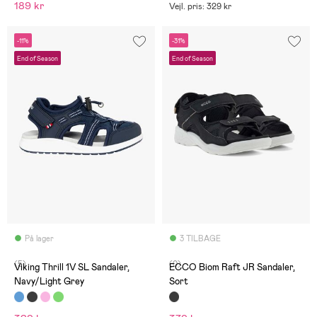
189 kr
Vejl. pris: 329 kr
-11%
-31%
End of Season
End of Season
På lager
3 TILBAGE
(5)
(0)
Viking Thrill 1V SL Sandaler,
ECCO Biom Raft JR Sandaler,
Navy/Light Grey
Sort