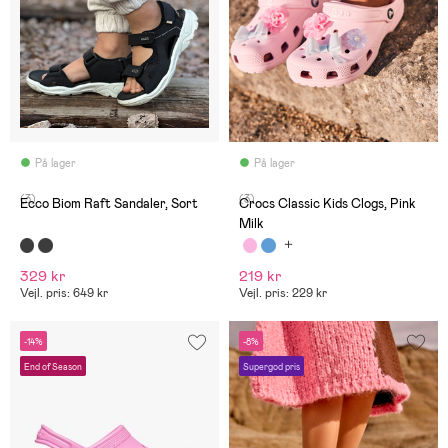
På lager
På lager
(3)
(3)
Ecco Biom Raft Sandaler, Sort
Crocs Classic Kids Clogs, Pink
Milk
329 kr
219 kr
Vejl. pris: 649 kr
Vejl. pris: 229 kr
-14%
-8%
End of Season
Supergod pris