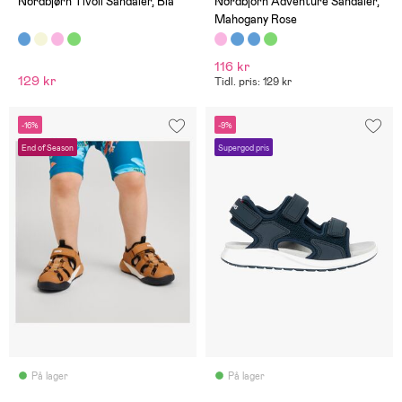
Nordbjørn Tivoli Sandaler, Blå
Nordbjörn Adventure Sandaler,
Mahogany Rose
116 kr
129 kr
Tidl. pris: 129 kr
-16%
-9%
End of Season
Supergod pris
På lager
På lager