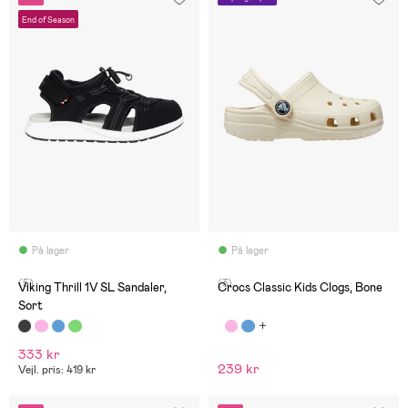
End of Season
På lager
På lager
(5)
(3)
Viking Thrill 1V SL Sandaler,
Crocs Classic Kids Clogs, Bone
Sort
333 kr
239 kr
Vejl. pris: 419 kr