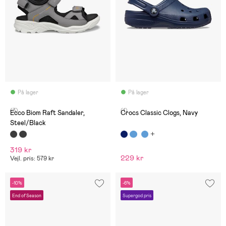
På lager
På lager
(3)
(1)
Ecco Biom Raft Sandaler,
Crocs Classic Clogs, Navy
Steel/Black
319 kr
229 kr
Vejl. pris: 579 kr
-10%
-6%
End of Season
Supergod pris