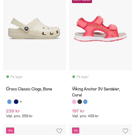
End of Season
På lager
På lager
(1)
(5)
Crocs Classic Clogs, Bone
Viking Anchor 3V Sandaler,
Coral
239 kr
197 kr
Vejl. pris: 259 kr
Vejl. pris: 459 kr
-18%
-8%