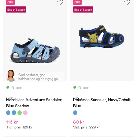
-10%
-10%
End of Season
End of Season
God pasform, god
holdbarhed og en rigtig god
pris. Nemme at rengøre.
På lager
På lager
(66)
(0)
Nordbjörn Adventure Sandaler,
Pokémon Sandaler, Navy/Cobalt
Blue Shadow
Blue
116 kr
80 kr
Tidl. pris: 129 kr
Vejl. pris: 229 kr