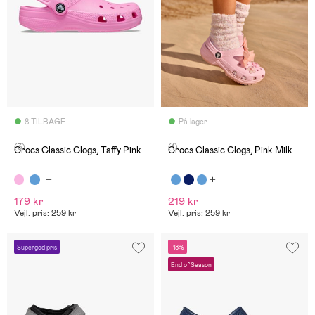
8 TILBAGE
På lager
(3)
(1)
Crocs Classic Clogs, Taffy Pink
Crocs Classic Clogs, Pink Milk
179 kr
219 kr
Vejl. pris: 259 kr
Vejl. pris: 259 kr
Supergod pris
-18%
End of Season