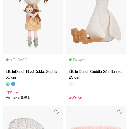
4 TILBAGE
På lager
(3)
(2)
LittleDutch Blød Dukke Sophia
Little Dutch Cuddle Gås Bamse
35 cm
25 cm
179 kr
269 kr
Vejl. pris: 239 kr