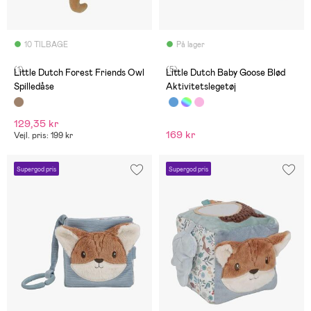
10 TILBAGE
På lager
(1)
(5)
Little Dutch Forest Friends Owl
Little Dutch Baby Goose Blød
Spilledåse
Aktivitetslegetøj
129,35 kr
169 kr
Vejl. pris: 199 kr
Supergod pris
Supergod pris