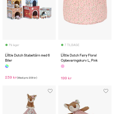
På lager
7 TILBAGE
(0)
(0)
Little Dutch Stabeltårn med 6
Little Dutch Fairy Floral
Biler
Opbevaringskurv L, Pink
239 kr
199 kr
(
Medl.pris
209 kr
)