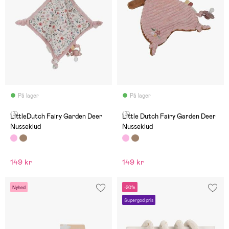
På lager
På lager
(3)
(3)
LittleDutch Fairy Garden Deer
Little Dutch Fairy Garden Deer
Nusseklud
Nusseklud
149 kr
149 kr
Nyhed
-20%
Supergod pris