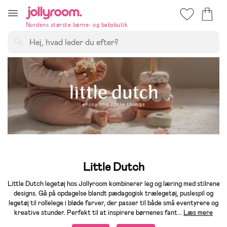
Hoppa
till
Nordens største børne- og babybutik
innehållet
Søg
Little Dutch
Little Dutch legetøj hos Jollyroom kombinerer leg og læring med stilrene
designs. Gå på opdagelse blandt pædagogisk trælegetøj, puslespil og
legetøj til rollelege i bløde farver, der passer til både små eventyrere og
kreative stunder. Perfekt til at inspirere børnenes fant
...
Læs mere