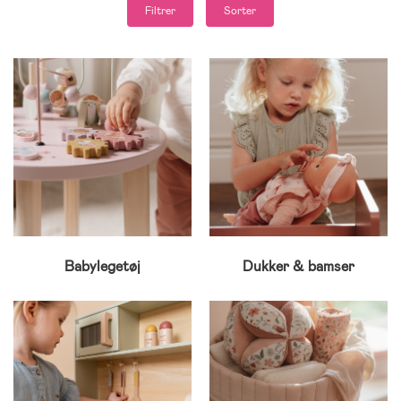
Filtrer
Sorter
Babylegetøj
Dukker & bamser