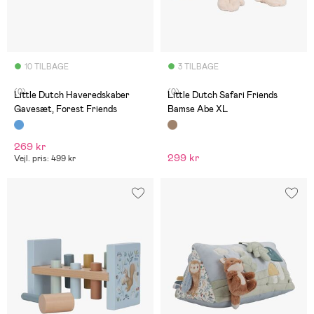
10 TILBAGE
3 TILBAGE
(0)
(0)
Little Dutch Haveredskaber
Little Dutch Safari Friends
Gavesæt, Forest Friends
Bamse Abe XL
269 kr
299 kr
Vejl. pris: 499 kr