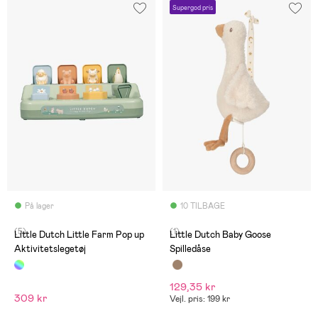
Supergod pris
På lager
10 TILBAGE
(5)
(1)
Little Dutch Little Farm Pop up
Little Dutch Baby Goose
Aktivitetslegetøj
Spilledåse
129,35 kr
309 kr
Vejl. pris: 199 kr