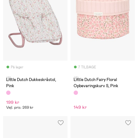
På lager
7 TILBAGE
(0)
(0)
Little Dutch Dukkeskråstol,
Little Dutch Fairy Floral
Pink
Opbevaringskurv S, Pink
199 kr
149 kr
Vejl. pris: 269 kr