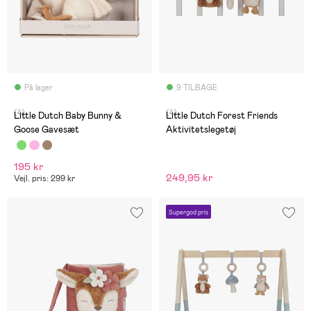
På lager
9 TILBAGE
(4)
(4)
Little Dutch Baby Bunny &
Little Dutch Forest Friends
Goose Gavesæt
Aktivitetslegetøj
195 kr
249,95 kr
Vejl. pris: 299 kr
Supergod pris