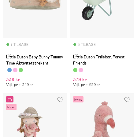
7 TILBAGE
5 TILBAGE
(5)
(0)
Little Dutch Baby Bunny Tummy
Little Dutch Trillebør, Forest
Time Aktivitetstrekant
Friends
339 kr
379 kr
Vejl. pris: 349 kr
Vejl. pris: 539 kr
-7%
Nyhed
Nyhed