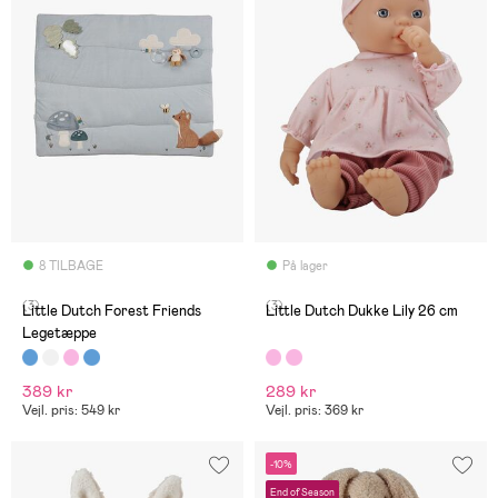
8 TILBAGE
På lager
(3)
(3)
Little Dutch Forest Friends
Little Dutch Dukke Lily 26 cm
Legetæppe
389 kr
289 kr
Vejl. pris: 549 kr
Vejl. pris: 369 kr
-10%
End of Season