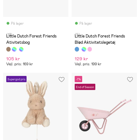
På lager
På lager
(13)
(5)
Little Dutch Forest Friends
Little Dutch Forest Friends
Ativitetsbog
Blød Aktivitetslegetøj
105 kr
129 kr
Vejl. pris: 169 kr
Vejl. pris: 199 kr
Supergod pris
-7%
End of Season