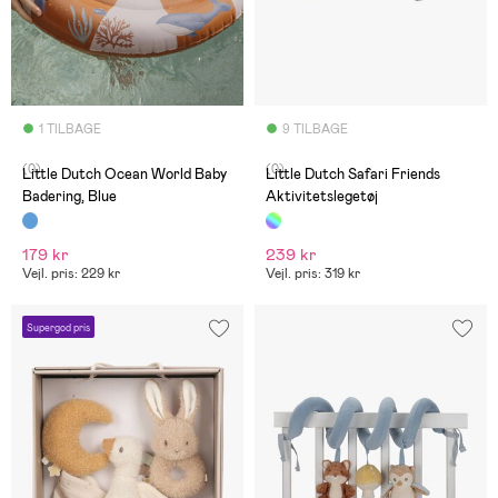
1 TILBAGE
9 TILBAGE
(0)
(0)
Little Dutch Ocean World Baby
Little Dutch Safari Friends
Badering, Blue
Aktivitetslegetøj
179 kr
239 kr
Vejl. pris: 229 kr
Vejl. pris: 319 kr
Supergod pris