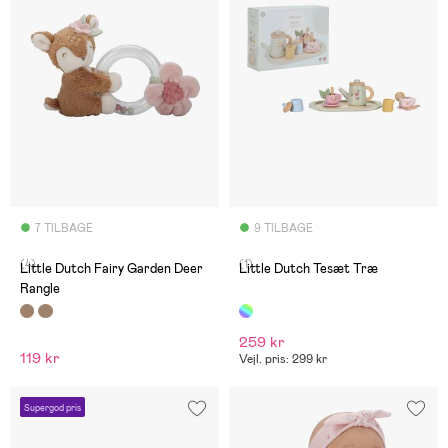
7 TILBAGE
9 TILBAGE
(4)
(1)
Little Dutch Fairy Garden Deer
Little Dutch Tesæt Træ
Rangle
259 kr
119 kr
Vejl. pris: 299 kr
Supergod pris