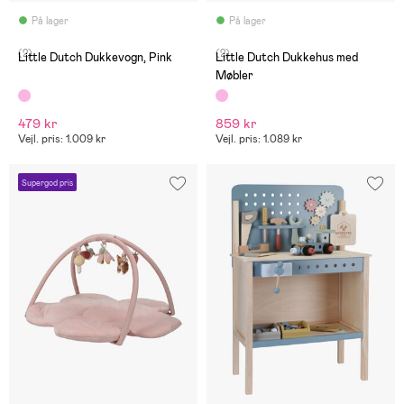
På lager
På lager
(2)
(2)
Little Dutch Dukkevogn, Pink
Little Dutch Dukkehus med
Møbler
479 kr
859 kr
Vejl. pris: 1.009 kr
Vejl. pris: 1.089 kr
Supergod pris