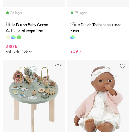
På lager
På lager
(1)
(0)
Little Dutch Baby Goose
Little Dutch Togbanesæt med
Aktivitetstæppe Træ
Kran
389 kr
739 kr
Vejl. pris: 499 kr