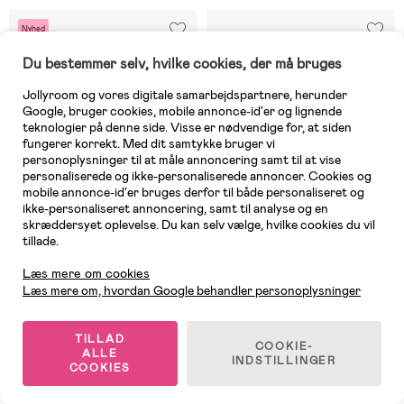
Nyhed
Du bestemmer selv, hvilke cookies, der må bruges
Jollyroom og vores digitale samarbejdspartnere, herunder
Google, bruger cookies, mobile annonce-id'er og lignende
teknologier på denne side. Visse er nødvendige for, at siden
fungerer korrekt. Med dit samtykke bruger vi
personoplysninger til at måle annoncering samt til at vise
personaliserede og ikke-personaliserede annoncer. Cookies og
mobile annonce-id'er bruges derfor til både personaliseret og
ikke-personaliseret annoncering, samt til analyse og en
skræddersyet oplevelse. Du kan selv vælge, hvilke cookies du vil
tillade.
Kundeservice
Læs mere om cookies
På lager
4 TILBAGE
Læs mere om, hvordan Google behandler personoplysninger
(0)
(3)
Little Dutch Tegnetablet, Grøn
Little Dutch Baby Goose
Legetæppe
TILLAD
COOKIE-
ALLE
INDSTILLINGER
COOKIES
199 kr
659 kr