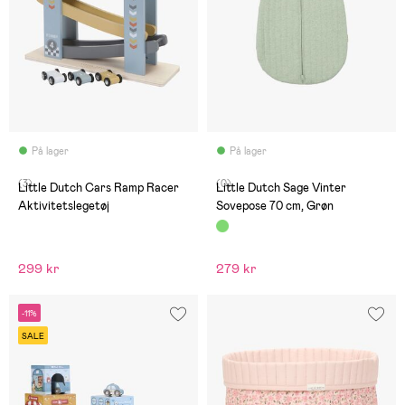
På lager
På lager
(3)
(0)
Little Dutch Cars Ramp Racer
Little Dutch Sage Vinter
Aktivitetslegetøj
Sovepose 70 cm, Grøn
299 kr
279 kr
-11%
SALE