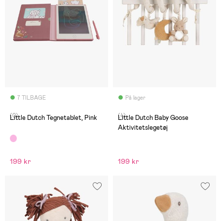
7 TILBAGE
På lager
(0)
(4)
Little Dutch Tegnetablet, Pink
Little Dutch Baby Goose
Aktivitetslegetøj
199 kr
199 kr