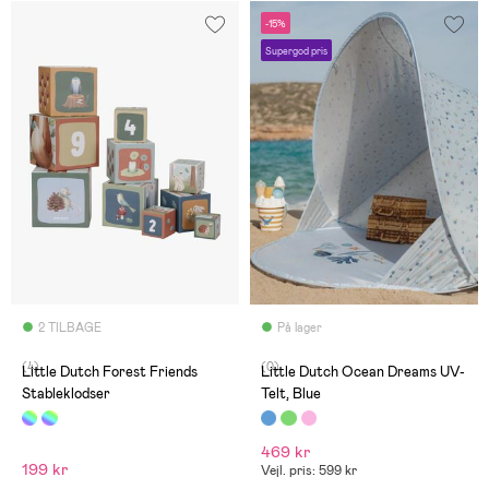
-15%
Supergod pris
2 TILBAGE
På lager
(4)
(0)
Little Dutch Forest Friends
Little Dutch Ocean Dreams UV-
Stableklodser
Telt, Blue
469 kr
199 kr
Vejl. pris: 599 kr