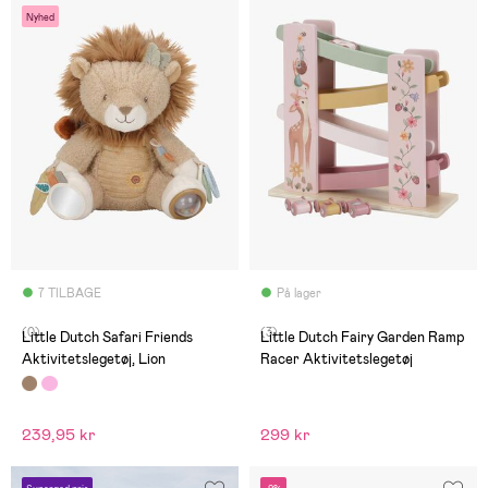
Nyhed
7 TILBAGE
På lager
(0)
(3)
Little Dutch Safari Friends
Little Dutch Fairy Garden Ramp
Aktivitetslegetøj, Lion
Racer Aktivitetslegetøj
239,95 kr
299 kr