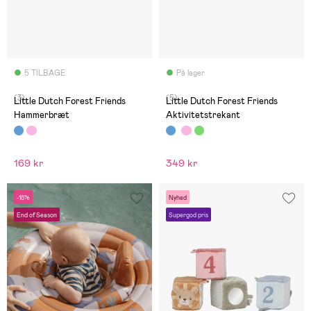
5 TILBAGE
På lager
(3)
(5)
Little Dutch Forest Friends
Little Dutch Forest Friends
Hammerbræt
Aktivitetstrekant
169 kr
349 kr
-18%
Nyhed
End of Season
Supergod pris