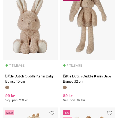
7 TILBAGE
4 TILBAGE
(0)
(0)
Little Dutch Cuddle Kanin Baby
Little Dutch Cuddle Kanin Baby
Bamse 15 cm
Bamse 32 cm
99 kr
89 kr
Vejl. pris: 129 kr
Vejl. pris: 169 kr
Nyhed
-12%