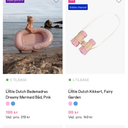
Supergod pris
-9%
Sidste chance!
5 TILBAGE
4 TILBAGE
(0)
(0)
Little Dutch Bademadras
Little Dutch Kikkert, Fairy
Dreamy Mermaid Båd, Pink
Garden
199 kr
99 kr
Vejl. pris: 219 kr
Vejl. pris: 149 kr