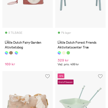
8 TILBAGE
På lager
(13)
(1)
Little Dutch Fairy Garden
Little Dutch Forest Friends
Ativitetsbog
Aktivitetscenter Træ
329 kr
169 kr
Vejl. pris: 499 kr
-10%
End of Season