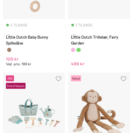
4 TILBAGE
3 TILBAGE
(1)
(0)
Little Dutch Baby Bunny
Little Dutch Trillebør, Fairy
Spilledåse
Garden
129 kr
499 kr
Vejl. pris: 199 kr
-13%
Nyhed
End of Season