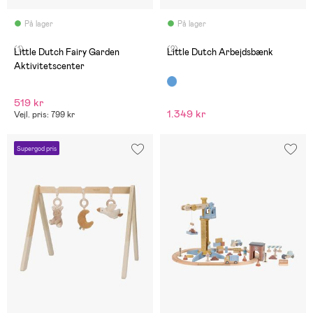
På lager
På lager
(1)
(2)
Little Dutch Fairy Garden
Little Dutch Arbejdsbænk
Aktivitetscenter
519 kr
1.349 kr
Vejl. pris: 799 kr
Supergod pris