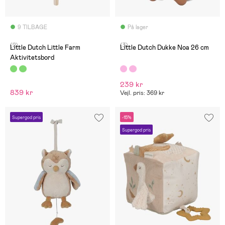
9 TILBAGE
På lager
(2)
(3)
Little Dutch Little Farm
Little Dutch Dukke Noa 26 cm
Aktivitetsbord
239 kr
839 kr
Vejl. pris: 369 kr
Supergod pris
-15%
Supergod pris