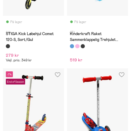
På lager
På lager
(4)
(5)
STIGA Kick Løbehjul Comet
Kinderkraft Raket
120-S, Sort/Gul
Sammenklappelig Trehjulet
Løbehjul, Blå
279 kr
519 kr
Vejl. pris: 349 kr
-7%
End of Season