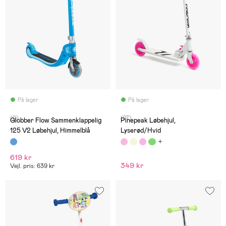
På lager
På lager
(0)
(27)
Globber Flow Sammenklappelig
Pinepeak Løbehjul,
125 V2 Løbehjul, Himmelblå
Lyserød/Hvid
619 kr
349 kr
Vejl. pris: 639 kr