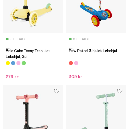
7 TILBAGE
8 TILBAGE
(0)
(0)
Bold Cube Teeny Trehjulet
Paw Patrol 3-hjulet Løbehjul
Løbehjul, Gul
279 kr
309 kr