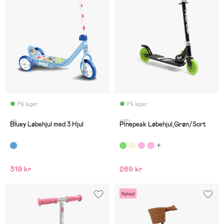
På lager
På lager
(1)
(27)
Bluey Løbehjul med 3 Hjul
Pinepeak Løbehjul,Grøn/Sort
319 kr
269 kr
Nyhed