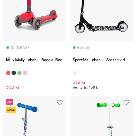
10 TILBAGE
På lager
(1)
(0)
Milly Mally Løbehjul Boogie, Rød
SportMe Løbehjul, Sort/Hvid
379 kr
358 kr
Vejl. pris: 439 kr
-9%
SALE