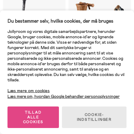
Du bestemmer selv, hvilke cookies, der må bruges
Jollyroom og vores digitale samarbejdspartnere, herunder
Google, bruger cookies, mobile annonce-id'er og lignende
teknologier på denne side. Visse er nødvendige for, at siden
fungerer korrekt. Med dit samtykke bruger vi
personoplysninger til at måle annoncering samt til at vise
personaliserede og ikke-personaliserede annoncer. Cookies og
mobile annonce-id'er bruges derfor til både personaliseret og
ikke-personaliseret annoncering, samt til analyse og en
skræddersyet oplevelse. Du kan selv vælge, hvilke cookies du vil
På lager
8 TILBAGE
tillade.
Kundeservice
(3)
(0)
Pinepeak Stunt Løbehjul,
Kinderkraft Raket
Læs mere om cookies
Sort/Neokrom
Sammenklappelig 3-hjulet
Læs mere om, hvordan Google behandler personoplysninger
Løbehjul, Beige
TILLAD
409 kr
559 kr
COOKIE-
ALLE
INDSTILLINGER
COOKIES
End of Season