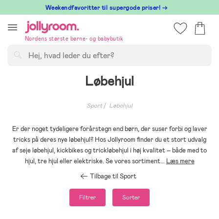
Hoppa
⁠ Weekendfavoritter til supergode priser! →
till
innehållet
Nordens største børne- og babybutik
Søg
Løbehjul
Sport
Løbehjul
Er der noget tydeligere forårstegn end børn, der suser forbi og laver
tricks på deres nye løbehjul? Hos Jollyroom finder du et stort udvalg
af seje løbehjul, kickbikes og trickløbehjul i høj kvalitet – både med to
hjul, tre hjul eller elektriske. Se vores sortiment
...
Læs mere
Tilbage til Sport
Filtrer
Sorter