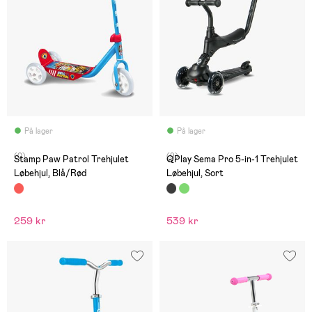
På lager
På lager
(0)
(9)
Stamp Paw Patrol Trehjulet
QPlay Sema Pro 5-in-1 Trehjulet
Løbehjul, Blå/Rød
Løbehjul, Sort
259 kr
539 kr