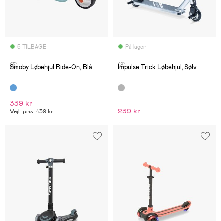
5 TILBAGE
På lager
(3)
(8)
Smoby Løbehjul Ride-On, Blå
Impulse Trick Løbehjul, Sølv
339 kr
239 kr
Vejl. pris: 439 kr