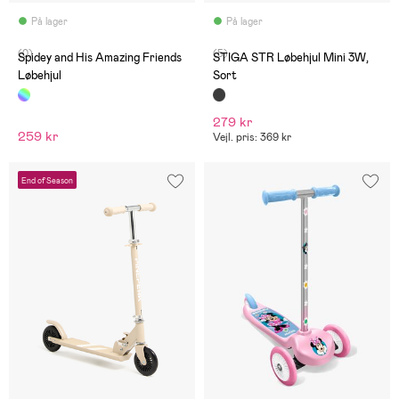
På lager
På lager
(0)
(5)
Spidey and His Amazing Friends
STIGA STR Løbehjul Mini 3W,
Løbehjul
Sort
279 kr
259 kr
Vejl. pris: 369 kr
End of Season