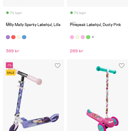
På lager
På lager
(0)
(27)
Milly Mally Sparky Løbehjul, Lilla
Pinepeak Løbehjul, Dusty Pink
369 kr
269 kr
-7%
SALE