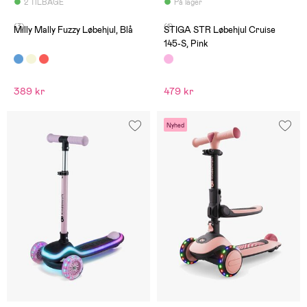
2 TILBAGE
På lager
(3)
(1)
Milly Mally Fuzzy Løbehjul, Blå
STIGA STR Løbehjul Cruise
145-S, Pink
389 kr
479 kr
Nyhed