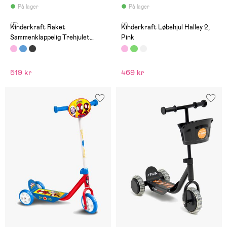
På lager
På lager
(5)
(1)
Kinderkraft Raket
Kinderkraft Løbehjul Halley 2,
Sammenklappelig Trehjulet
Pink
Løbehjul, Pink
519 kr
469 kr