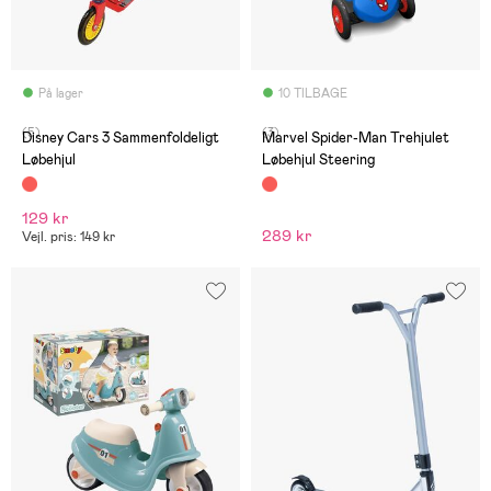
På lager
10 TILBAGE
(5)
(3)
Disney Cars 3 Sammenfoldeligt
Marvel Spider-Man Trehjulet
Løbehjul
Løbehjul Steering
129 kr
289 kr
Vejl. pris: 149 kr