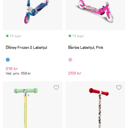
På lager
På lager
(14)
(1)
Disney Frozen 2 Løbehjul
Barbie Løbehjul, Pink
216 kr
259 kr
Vejl. pris: 359 kr