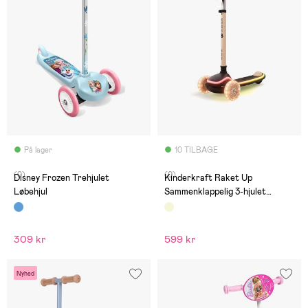
På lager
10 TILBAGE
(0)
(0)
Disney Frozen Trehjulet
Kinderkraft Raket Up
Løbehjul
Sammenklappelig 3-hjulet
Løbehjul, Beige
309 kr
599 kr
Nyhed