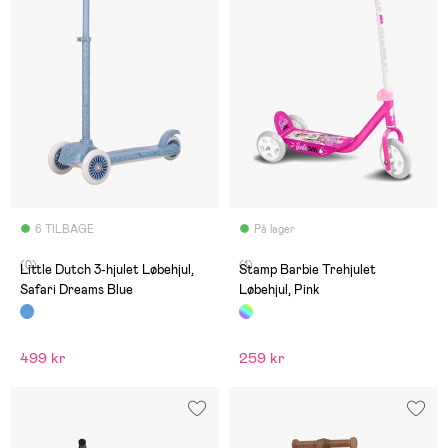
6 TILBAGE
På lager
(0)
(1)
Little Dutch 3-hjulet Løbehjul,
Stamp Barbie Trehjulet
Safari Dreams Blue
Løbehjul, Pink
499 kr
259 kr