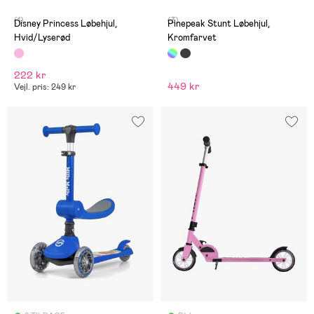
(1)
(3)
Disney Princess Løbehjul,
Pinepeak Stunt Løbehjul,
Hvid/Lyserød
Kromfarvet
222 kr
449 kr
Vejl. pris: 249 kr