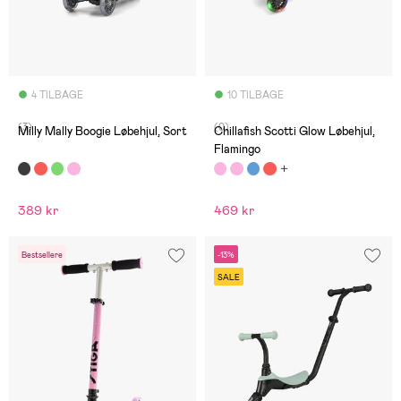
4 TILBAGE
10 TILBAGE
(3)
(0)
Milly Mally Boogie Løbehjul, Sort
Chillafish Scotti Glow Løbehjul,
Flamingo
389 kr
469 kr
Bestsellere
-13%
SALE