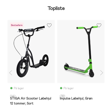
Topliste
Bestsellere
På lager
På lager
(44)
(32)
(1
STIGA Air Scooter Løbehjul
Impulse Løbehjul, Grøn
M
12 tommer, Sort