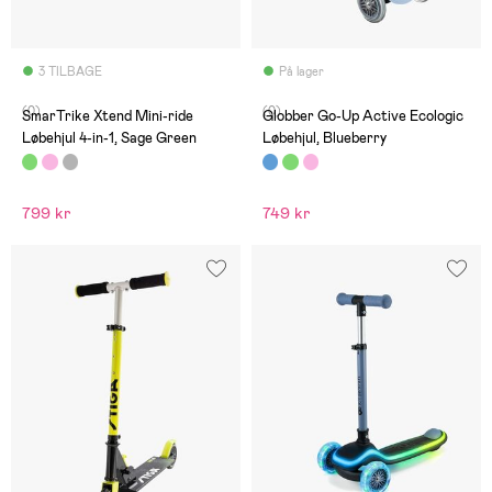
3 TILBAGE
På lager
(0)
(0)
SmarTrike Xtend Mini-ride
Globber Go-Up Active Ecologic
Løbehjul 4-in-1, Sage Green
Løbehjul, Blueberry
799 kr
749 kr