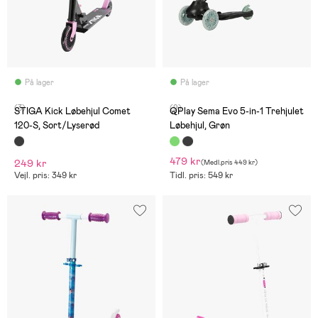
På lager
På lager
(3)
(9)
STIGA Kick Løbehjul Comet
QPlay Sema Evo 5-in-1 Trehjulet
120-S, Sort/Lyserød
Løbehjul, Grøn
479 kr
249 kr
(
Medl.pris
449 kr
)
Vejl. pris: 349 kr
Tidl. pris: 549 kr