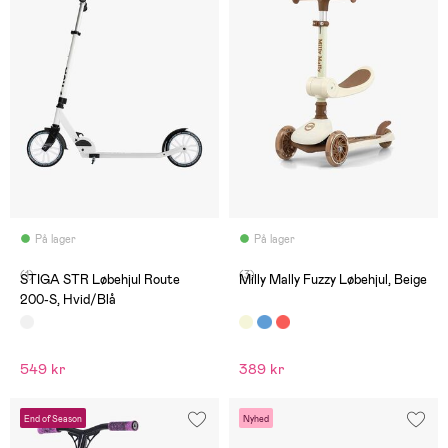
På lager
På lager
(1)
(3)
STIGA STR Løbehjul Route
Milly Mally Fuzzy Løbehjul, Beige
200-S, Hvid/Blå
549 kr
389 kr
End of Season
Nyhed