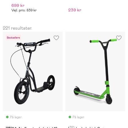
699 kr
2
239 kr
Vejl. pris: 839 kr
Ve
221 resultater.
Bestsellere
På lager
På lager
(44)
(32)