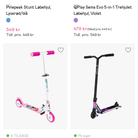
(2)
(0)
Pinepeak Stunt Løbehjul,
QPlay Sema Evo 5-in-1 Trehjulet
Lyserød/blå
Løbehjul, Violet
479 kr
349 kr
(
Medl.pris
449 kr
)
Tidl. pris: 449 kr
Tidl. pris: 549 kr
9 TILBAGE
På lager