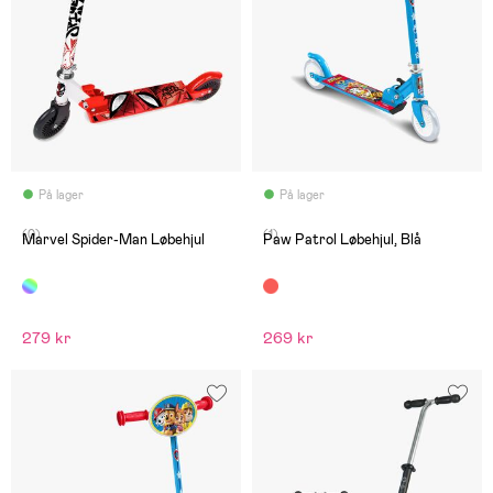
På lager
På lager
(0)
(1)
Marvel Spider-Man Løbehjul
Paw Patrol Løbehjul, Blå
279 kr
269 kr