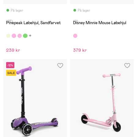
På lager
På lager
(27)
(0)
Pinepeak Løbehjul, Sandfarvet
Disney Minnie Mouse Løbehjul
239 kr
379 kr
-12%
SALE