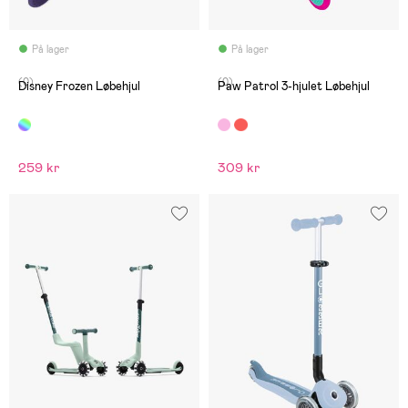
På lager
På lager
(0)
(0)
Disney Frozen Løbehjul
Paw Patrol 3-hjulet Løbehjul
259 kr
309 kr