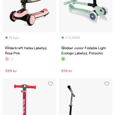
På lager
8 TILBAGE
(16)
(1)
Kinderkraft Halley Løbehjul,
Globber Junior Foldable Light
Rose Pink
Ecologic Løbehjul, Pistachio
389 kr
619 kr