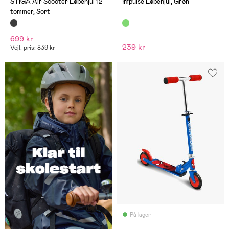
STIGA Air Scooter Løbehjul 12
Impulse Løbehjul, Grøn
tommer, Sort
699 kr
239 kr
Vejl. pris: 839 kr
På lager