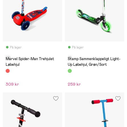
På lager
På lager
(0)
(1)
Marvel Spider-Man Trehjulet
Stamp Sammenklappeligt Light-
Løbehjul
Up Løbehjul, Grøn/Sort
309 kr
259 kr