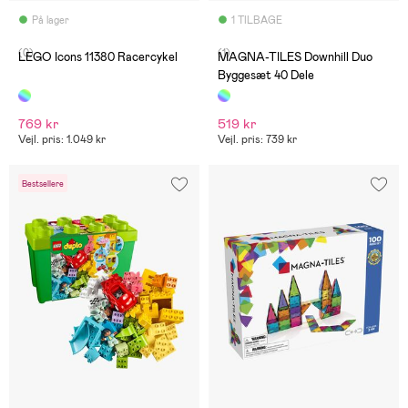
På lager
1 TILBAGE
(0)
(1)
LEGO Icons 11380 Racercykel
MAGNA-TILES Downhill Duo
Byggesæt 40 Dele
769 kr
519 kr
Vejl. pris: 1.049 kr
Vejl. pris: 739 kr
Bestsellere