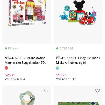
På lager
5 TILBAGE
(0)
(2)
MAGNA-TILES Brandstation
LEGO DUPLO Disney TM 10454
Magnetiske Byggeklodser 50
Mickeys klubhus og bil
Dele
525 kr
139 kr
Vejl. pris: 699 kr
Vejl. pris: 179 kr