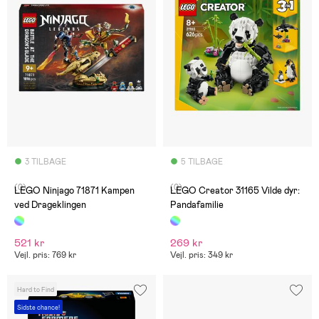
3 TILBAGE
5 TILBAGE
(0)
(0)
LEGO Ninjago 71871 Kampen
LEGO Creator 31165 Vilde dyr:
ved Drageklingen
Pandafamilie
521 kr
269 kr
Vejl. pris: 769 kr
Vejl. pris: 349 kr
Hard to Find
Sidste chance!