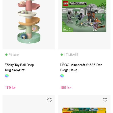
På lager
1 TILBAGE
(4)
(0)
Tooky Toy Ball Drop
LEGO Minecraft 21586 Den
Kuglelabyrint
Blege Have
179 kr
169 kr