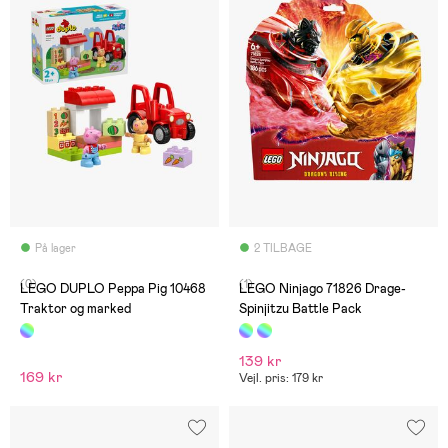
På lager
2 TILBAGE
(0)
(1)
LEGO DUPLO Peppa Pig 10468
LEGO Ninjago 71826 Drage-
Traktor og marked
Spinjitzu Battle Pack
139 kr
169 kr
Vejl. pris: 179 kr