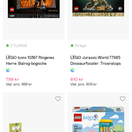
3 TILBAGE
På lager
(0)
(0)
LEGO Icons 10367 Ringenes
LEGO Jurassic World 77985
Herre: Balrog-bogniche
Dinosaurfossiler: Triceratops
799 kr
610 kr
Vejl. pris: 999 kr
Vejl. pris: 909 kr