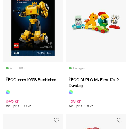
4 TILBAGE
På lager
(0)
(6)
LEGO Icons 10338 Bumblebee
LEGO DUPLO My First 10412
Dyretog
645 kr
139 kr
Vejl. pris: 799 kr
Vejl. pris: 179 kr