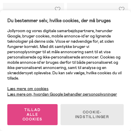
Du bestemmer selv, hvilke cookies, der må bruges
Jollyroom og vores digitale samarbejdspartnere, herunder
Google, bruger cookies, mobile annonce-id'er og lignende
teknologier på denne side. Visse er nødvendige for, at siden
fungerer korrekt. Med dit samtykke bruger vi
personoplysninger til at måle annoncering samt til at vise
personaliserede og ikke-personaliserede annoncer. Cookies og
mobile annonce-id'er bruges derfor til både personaliseret og
ikke-personaliseret annoncering, samt til analyse og en
skræddersyet oplevelse. Du kan selv vælge, hvilke cookies du vil
tillade.
Kundeservice
Læs mere om cookies
10 TILBAGE
9 TILBAGE
Læs mere om, hvordan Google behandler personoplysninger
(0)
(2)
LEGO Jurassic World 76975
Geomag Gems Magnetisk
Bådflugt fra T. rex
Byggesæt 100 Dele
TILLAD
COOKIE-
ALLE
INDSTILLINGER
COOKIES
349 kr
469 kr
Vejl. pris: 449 kr