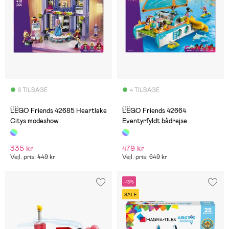
8 TILBAGE
4 TILBAGE
(0)
(0)
LEGO Friends 42685 Heartlake
LEGO Friends 42664
Citys modeshow
Eventyrfyldt bådrejse
335 kr
479 kr
Vejl. pris: 449 kr
Vejl. pris: 649 kr
-13%
SALE