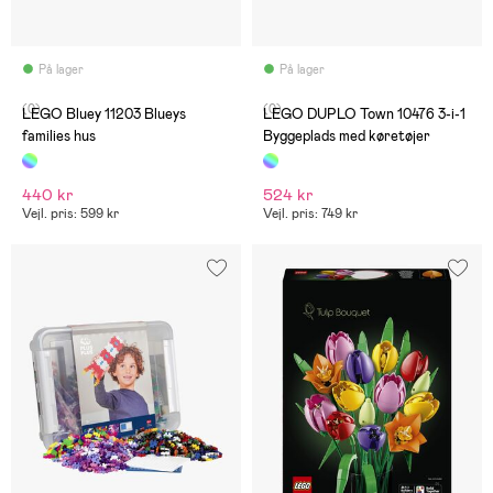
På lager
På lager
(0)
(0)
LEGO Bluey 11203 Blueys
LEGO DUPLO Town 10476 3-i-1
families hus
Byggeplads med køretøjer
440 kr
524 kr
Vejl. pris: 599 kr
Vejl. pris: 749 kr