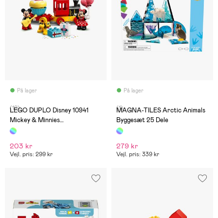
På lager
På lager
(10)
(1)
LEGO DUPLO Disney 10941
MAGNA-TILES Arctic Animals
Mickey & Minnies
Byggesæt 25 Dele
fødselsdagstog
203 kr
279 kr
Vejl. pris: 299 kr
Vejl. pris: 339 kr