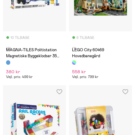
10 TILBAGE
6 TILBAGE
(0)
(1)
MAGNA-TILES Politistation
LEGO City 60469
Magnetiske Byggeklodser 35
Hovedbanegård
Dele
380 kr
558 kr
Vejl. pris: 499 kr
Vejl. pris: 799 kr