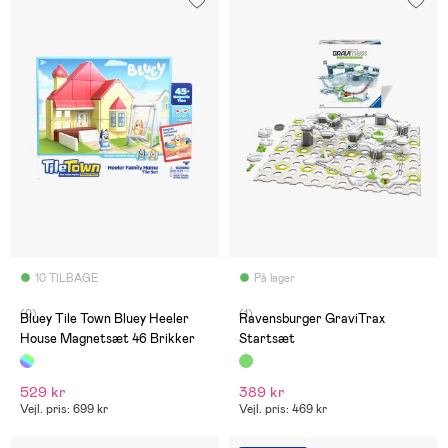
10 TILBAGE
På lager
(0)
(1)
Bluey Tile Town Bluey Heeler
Ravensburger GraviTrax
House Magnetsæt 46 Brikker
Startsæt
529 kr
389 kr
Vejl. pris: 699 kr
Vejl. pris: 469 kr