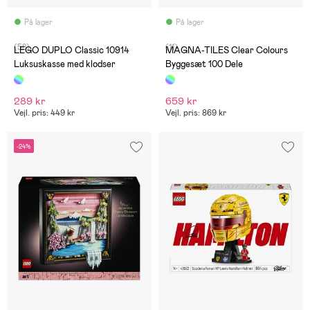
På lager
På lager
(58)
(11)
LEGO DUPLO Classic 10914
MAGNA-TILES Clear Colours
Luksuskasse med klodser
Byggesæt 100 Dele
289 kr
659 kr
Vejl. pris: 449 kr
Vejl. pris: 869 kr
-24%