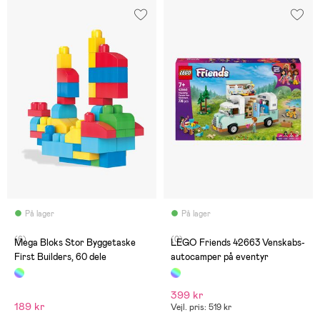
På lager
På lager
(6)
(0)
Mega Bloks Stor Byggetaske
LEGO Friends 42663 Venskabs-
First Builders, 60 dele
autocamper på eventyr
399 kr
189 kr
Vejl. pris: 519 kr