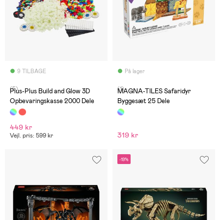
9 TILBAGE
På lager
(5)
(1)
Plus-Plus Build and Glow 3D
MAGNA-TILES Safaridyr
Opbevaringskasse 2000 Dele
Byggesæt 25 Dele
449 kr
319 kr
Vejl. pris: 599 kr
-19%