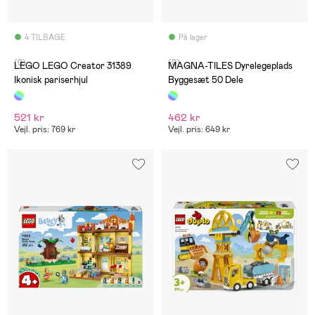
4 TILBAGE
På lager
(0)
(0)
LEGO LEGO Creator 31389
MAGNA-TILES Dyrelegeplads
Ikonisk pariserhjul
Byggesæt 50 Dele
521 kr
462 kr
Vejl. pris: 769 kr
Vejl. pris: 649 kr