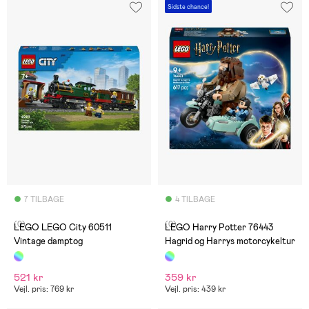
Sidste chance!
7 TILBAGE
4 TILBAGE
(0)
(0)
LEGO LEGO City 60511
LEGO Harry Potter 76443
Vintage damptog
Hagrid og Harrys motorcykeltur
521 kr
359 kr
Vejl. pris: 769 kr
Vejl. pris: 439 kr