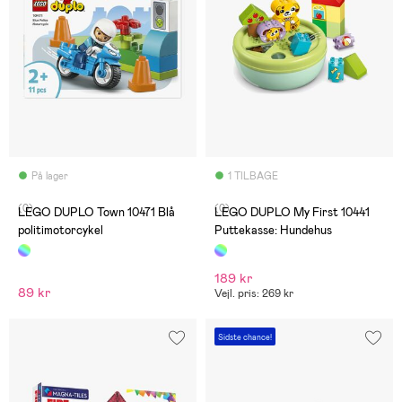
På lager
1 TILBAGE
(0)
(0)
LEGO DUPLO Town 10471 Blå
LEGO DUPLO My First 10441
politimotorcykel
Puttekasse: Hundehus
189 kr
89 kr
Vejl. pris: 269 kr
Sidste chance!