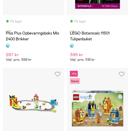
På lager
På lager
(13)
(0)
Plus Plus Opbevaringsboks Mix
LEGO Botanicals 11501
2400 Brikker
Tulipanbuket
287 kr
395 kr
Vejl. pris: 599 kr
Vejl. pris: 519 kr
-17%
Nyhed