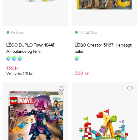
På lager
1 TILBAGE
(3)
(0)
LEGO DUPLO Town 10447
LEGO Creator 31167 Hjemsøgt
Ambulance og fører
palæ
139 kr
569 kr
Vejl. pris: 179 kr