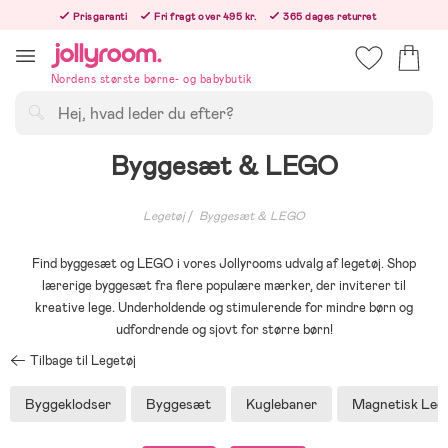
Hoppa
Prisgaranti
Fri fragt over 495 kr.
365 dages returret
till
Bestil nu, så sender vi samme hverdag!
innehållet
Nordens største børne- og babybutik
Søg
Byggesæt & LEGO
Legetøj
Byggesæt & LEGO
Find byggesæt og LEGO i vores Jollyrooms udvalg af legetøj. Shop
lærerige byggesæt fra flere populære mærker, der inviterer til
kreative lege. Underholdende og stimulerende for mindre børn og
udfordrende og sjovt for større børn!
Tilbage til Legetøj
Byggeklodser
Byggesæt
Kuglebaner
Magnetisk Leg