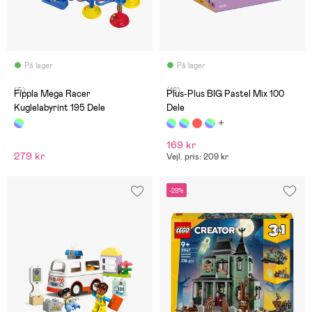
På lager
På lager
(5)
(18)
Fippla Mega Racer
Plus-Plus BIG Pastel Mix 100
Kuglelabyrint 195 Dele
Dele
169 kr
279 kr
Vejl. pris: 209 kr
-29%