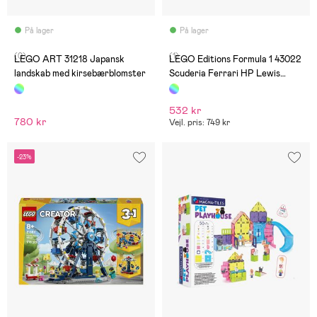
På lager
På lager
(0)
(1)
LEGO ART 31218 Japansk
LEGO Editions Formula 1 43022
landskab med kirsebærblomster
Scuderia Ferrari HP Lewis
Hamilton-hjelm
532 kr
780 kr
Vejl. pris: 749 kr
-23%