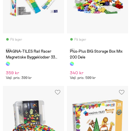
På lager
På lager
(0)
(5)
MAGNA-TILES Rail Racer
Plus-Plus BIG Storage Box Mix
Magnetiske Byggeklodser 33
200 Dele
Dele
359 kr
340 kr
Vejl. pris: 399 kr
Vejl. pris: 599 kr