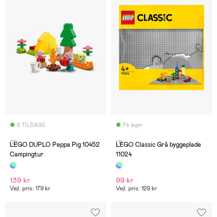
6 TILBAGE
På lager
(2)
(1)
LEGO DUPLO Peppa Pig 10452
LEGO Classic Grå byggeplade
Campingtur
11024
139 kr
99 kr
Vejl. pris: 179 kr
Vejl. pris: 129 kr