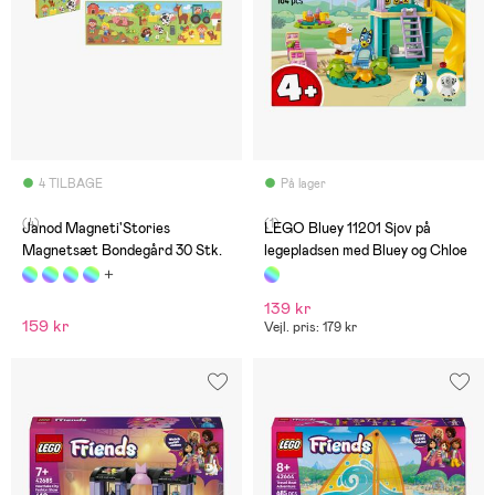
4 TILBAGE
På lager
(4)
(1)
Janod Magneti'Stories
LEGO Bluey 11201 Sjov på
Magnetsæt Bondegård 30 Stk.
legepladsen med Bluey og Chloe
139 kr
159 kr
Vejl. pris: 179 kr