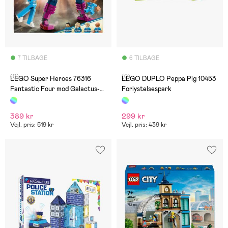
7 TILBAGE
6 TILBAGE
(0)
(0)
LEGO Super Heroes 76316
LEGO DUPLO Peppa Pig 10453
Fantastic Four mod Galactus-
Forlystelsespark
byggefigur
389 kr
299 kr
Vejl. pris: 519 kr
Vejl. pris: 439 kr