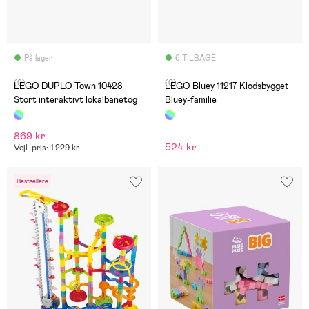
På lager
6 TILBAGE
(0)
(0)
LEGO DUPLO Town 10428
LEGO Bluey 11217 Klodsbygget
Stort interaktivt lokalbanetog
Bluey-familie
869 kr
524 kr
Vejl. pris: 1.229 kr
Bestsellere