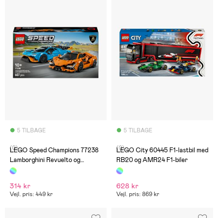
5 TILBAGE
5 TILBAGE
(0)
(0)
LEGO Speed Champions 77238
LEGO City 60445 F1-lastbil med
Lamborghini Revuelto og
RB20 og AMR24 F1-biler
Huracán STO
314 kr
628 kr
Vejl. pris: 449 kr
Vejl. pris: 869 kr