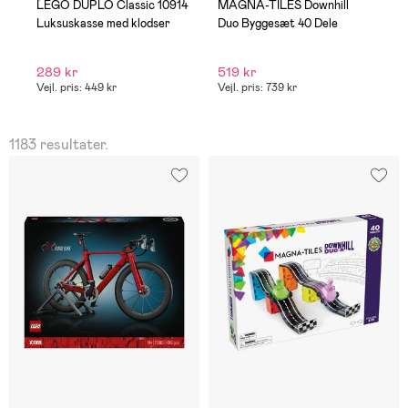
LEGO DUPLO Classic 10914
MAGNA-TILES Downhill
L
e
Luksuskasse med klodser
Duo Byggesæt 40 Dele
B
289 kr
519 kr
8
Vejl. pris: 449 kr
Vejl. pris: 739 kr
1183 resultater.