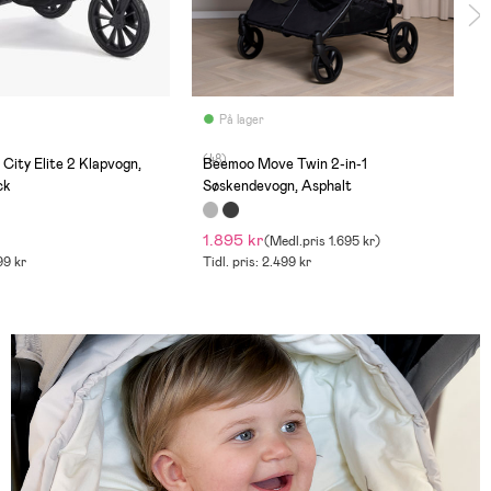
På lager
(48)
City Elite 2 Klapvogn,
Beemoo Move Twin 2-in-1
ck
Søskendevogn, Asphalt
1.895 kr
(
Medl.pris
1.695 kr
)
99 kr
Tidl. pris: 2.499 kr