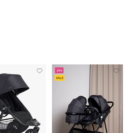
-24%
SALE