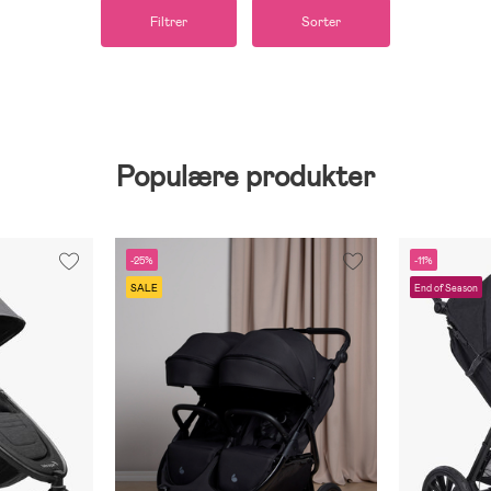
Filtrer
Sorter
Populære produkter
-25%
-11%
SALE
End of Season