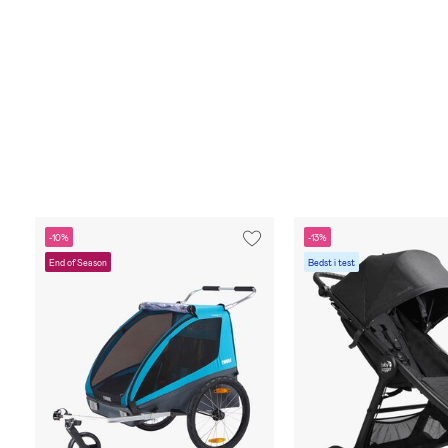
-10%
-13%
End of Season
Bedst i test