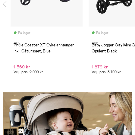
På lager
På lager
(61)
(62)
Thule Coaster XT Cykelanhænger
Baby Jogger City Mini GT
inkl. Gåturssæt, Blue
Opulent Black
1.569 kr
1.879 kr
Vejl. pris: 2.999 kr
Vejl. pris: 3.799 kr