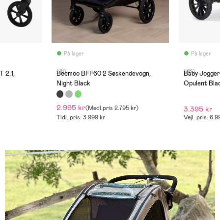
På lager
På lager
(18)
(36)
 2.1,
Beemoo BFF60 2 Søskendevogn,
Baby Jogger 
Night Black
Opulent Bla
2.995 kr
(
Medl.pris
2.795 kr
)
3.395 kr
Tidl. pris: 3.999 kr
Vejl. pris: 6.9