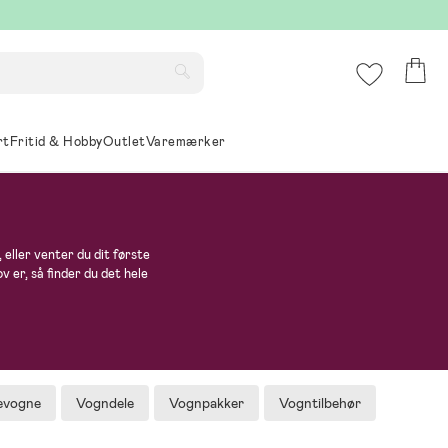
rt
Fritid & Hobby
Outlet
Varemærker
, eller venter du dit første
 er, så finder du det hele
gevogne
Vogndele
Vognpakker
Vogntilbehør