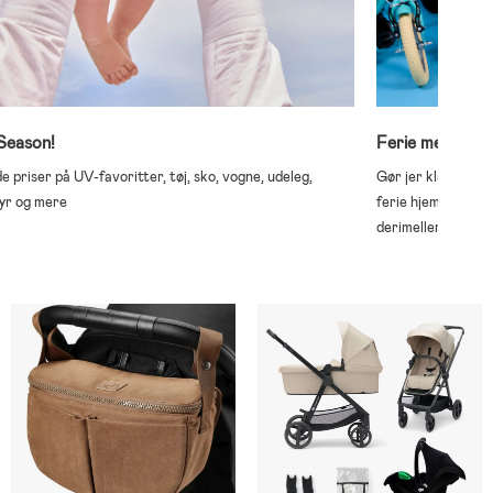
Season!
Ferie med børn
 priser på UV-favoritter, tøj, sko, vogne, udeleg,
Gør jer klar til s
yr og mere
ferie hjemme, rejs
derimellem.