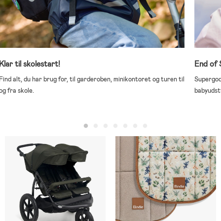
Klar til skolestart!
End of 
Find alt, du har brug for, til garderoben, minikontoret og turen til
Supergode
og fra skole.
babyudst