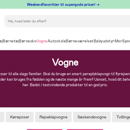
⁠ Weekendfavoritter til supergode priser! →
Søg
øj
Børnetøj
Børnesko
Vogne
Autostole
Børneværelset
Babyudstyr
Mor
Spo
Vogne
er til alle slags familier. Skal du bruge en smart paraplyklapvogn til flyrejsen
der kan bruges fra fødslen og de næste mange år frem? Uanset, hvad dit behov
her. Bedst i testvindende produkter til en god pris.
Køreposer
Rejseklapvogne
Søskendevogne
Tvillin