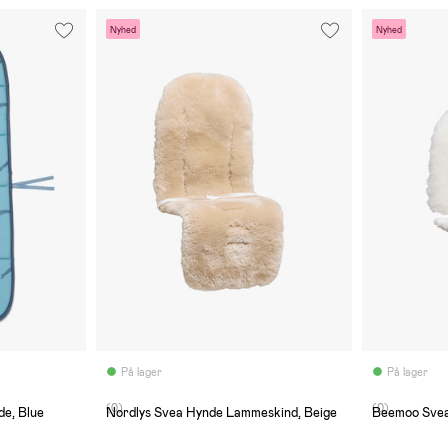
Nyhed
Nyhed
På lager
På lager
(0)
(0)
de, Blue
Nordlys Svea Hynde Lammeskind, Beige