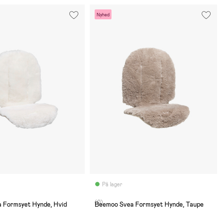
Nyhed
På lager
(0)
Beemoo Svea Formsyet Hynde, Hvid
Beemoo Svea Formsyet Hynde, Taupe