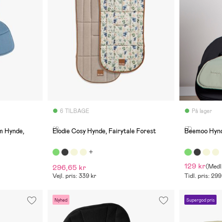
6 TILBAGE
På lager
(1)
(7)
m Hynde,
Elodie Cosy Hynde, Fairytale Forest
Beemoo Hynd
129 kr
296,65 kr
(
Medl
Vejl. pris: 339 kr
Tidl. pris: 299
Nyhed
Supergod pris