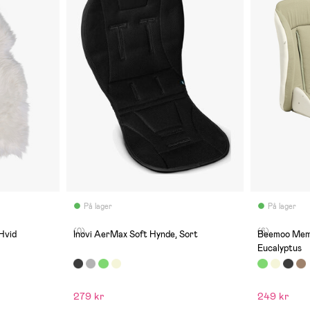
På lager
På lager
(0)
(6)
Hvid
Inovi AerMax Soft Hynde, Sort
Beemoo Mem
Eucalyptus
279 kr
249 kr