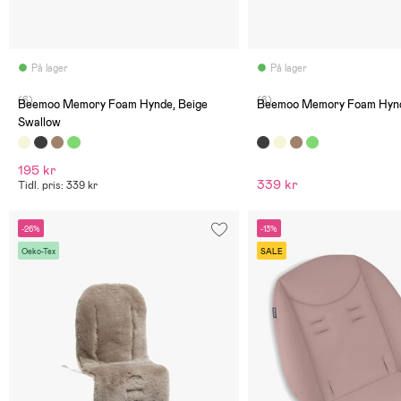
På lager
På lager
(6)
(6)
Beemoo Memory Foam Hynde, Beige
Beemoo Memory Foam Hynde
Swallow
195 kr
339 kr
Tidl. pris: 339 kr
-26%
-13%
Oeko-Tex
SALE