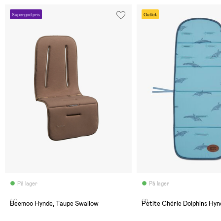
Supergod pris
Outlet
På lager
På lager
(7)
(1)
Beemoo Hynde, Taupe Swallow
Petite Chérie Dolphins Hyn