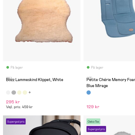
På lager
På lager
(14)
(13)
Bozz Lammeskind Klippet, White
Petite Chérie Memory Foa
Blue Mirage
295 kr
129 kr
Vejl. pris: 459 kr
Supergod pris
Oeko-Tex
Supergod pris