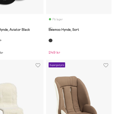
På lager
(7)
Hynde, Aviator Black
Beemoo Hynde, Sort
249 kr
 kr
Supergod pris