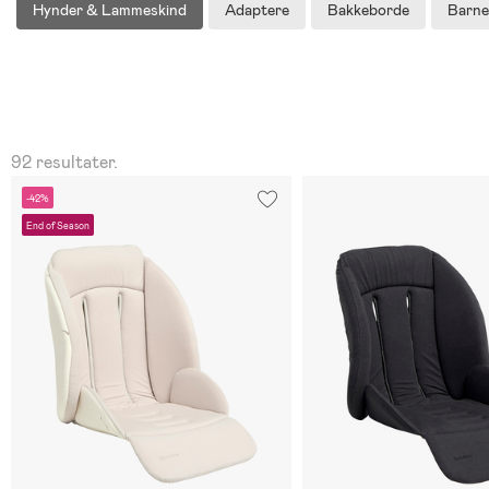
Hynder & Lammeskind
Adaptere
Bakkeborde
Barn
92 resultater.
-42%
End of Season