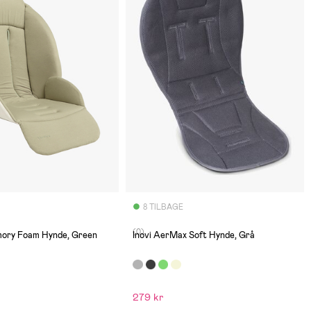
8 TILBAGE
(0)
ory Foam Hynde, Green
Inovi AerMax Soft Hynde, Grå
279 kr