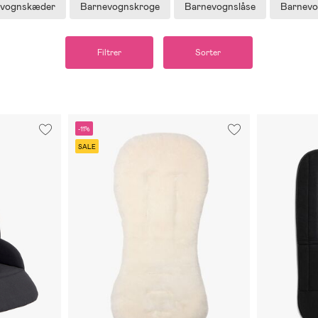
evognskæder
Barnevognskroge
Barnevognslåse
Barnevo
Filtrer
Sorter
-11%
SALE