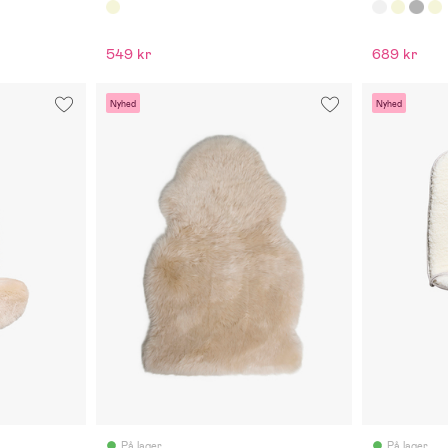
549 kr
689 kr
Nyhed
Nyhed
På lager
På lager