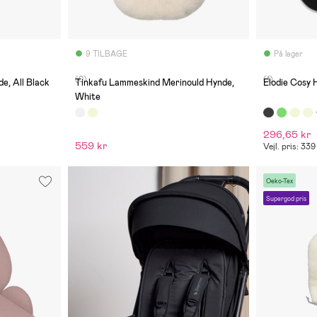
9 TILBAGE
På lager
(0)
(1)
, All Black
Tinkafu Lammeskind Merinould Hynde,
Elodie Cosy 
White
296,65 kr
559 kr
Vejl. pris: 339
Oeko-Tex
Supergod pris