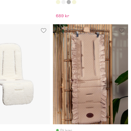
689 kr
På lager