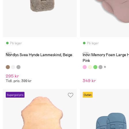
På lager
På lager
(22)
(78)
Nordlys Svea Hynde Lammeskind, Beige
Inovi Memory Foam Large H
Pink
295 kr
349 kr
Tidl. pris: 399 kr
Supergod pris
Outlet