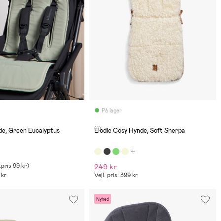
På lager
(1)
e, Green Eucalyptus
Elodie Cosy Hynde, Soft Sherpa
.pris
99 kr
)
249 kr
 kr
Vejl. pris: 399 kr
Nyhed