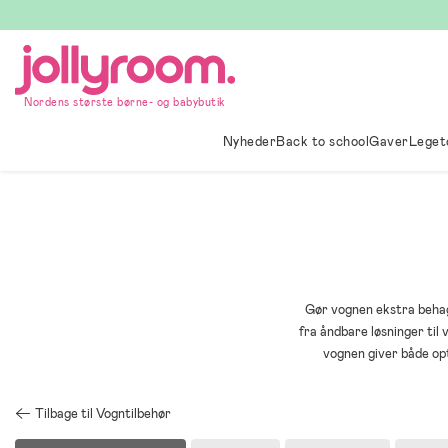
Hoppa
till
innehållet
Nordens største børne- og babybutik
Nyheder
Back to school
Gaver
Leget
Gør vognen ekstra behage
fra åndbare løsninger til
vognen giver både op
Tilbage til Vogntilbehør