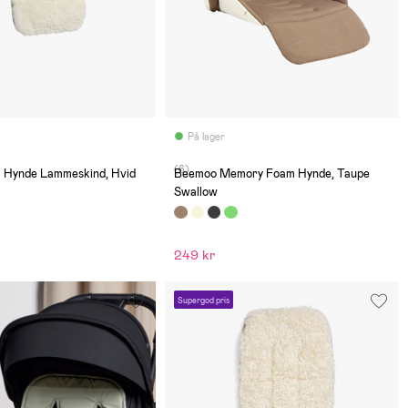
På lager
(6)
a Hynde Lammeskind, Hvid
Beemoo Memory Foam Hynde, Taupe
Swallow
249 kr
Supergod pris