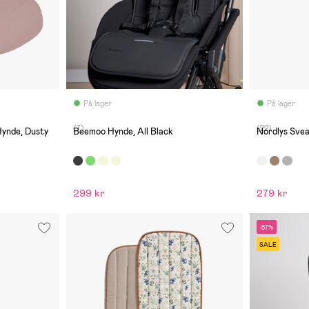
På lager
På lager
(7)
(22)
ynde, Dusty
Beemoo Hynde, All Black
Nordlys Sve
299 kr
279 kr
-57%
SALE