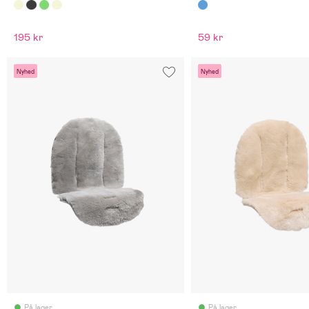
195 kr
59 kr
Nyhed
Nyhed
På lager
På lager