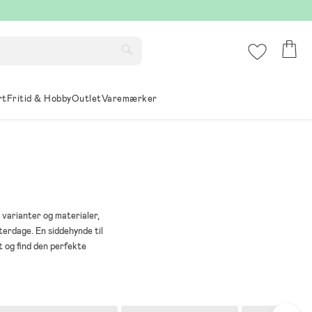
rt
Fritid & Hobby
Outlet
Varemærker
 varianter og materialer,
terdage. En siddehynde til
 og find den perfekte