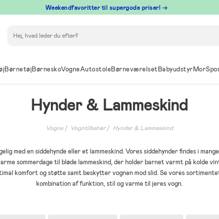
⁠ Weekendfavoritter til supergode priser! →
Søg
øj
Børnetøj
Børnesko
Vogne
Autostole
Børneværelset
Babyudstyr
Mor
Spo
Hynder & Lammeskind
Vogne
Vogntilbehør
Hynder & Lammeskind
lig med en siddehynde eller et lammeskind. Vores siddehynder findes i mange
 varme sommerdage til bløde lammeskind, der holder barnet varmt på kolde vin
timal komfort og støtte samt beskytter vognen mod slid. Se vores sortimentet
kombination af funktion, stil og varme til jeres vogn.