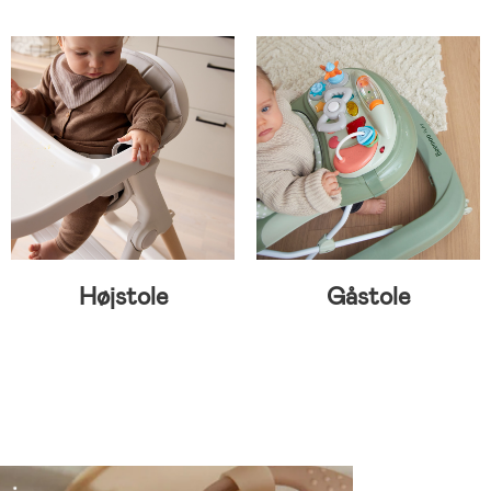
Højstole
Gåstole