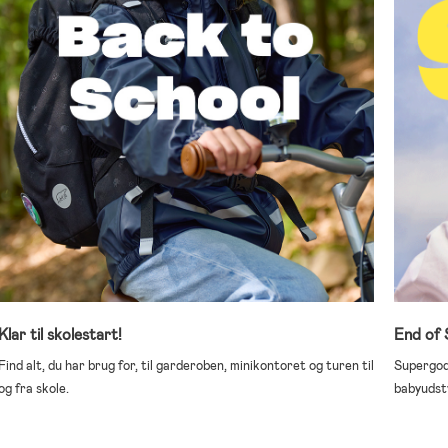
Klar til skolestart!
End of 
Find alt, du har brug for, til garderoben, minikontoret og turen til
Supergode
og fra skole.
babyudst