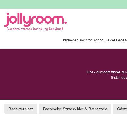
Hoppa
till
innehållet
Nordens største børne- og babybutik
Nyheder
Back to school
Gaver
Leget
Hos Jollyroom finder du e
finder du
Badeværelset
Bæreseler, Strækvikler & Bærestole
Gåsto