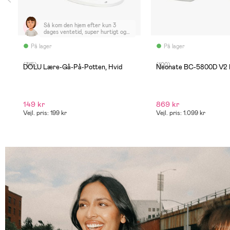
Så kom den hjem efter kun 3
dages ventetid, super hurtigt og
nemt Glæder mig til min søn
kommer hjem, super nem og samle
På lager
På lager
(315)
(100)
DOLU Lære-Gå-På-Potten, Hvid
Neonate BC-5800D V2 
149 kr
869 kr
Vejl. pris: 199 kr
Vejl. pris: 1.099 kr