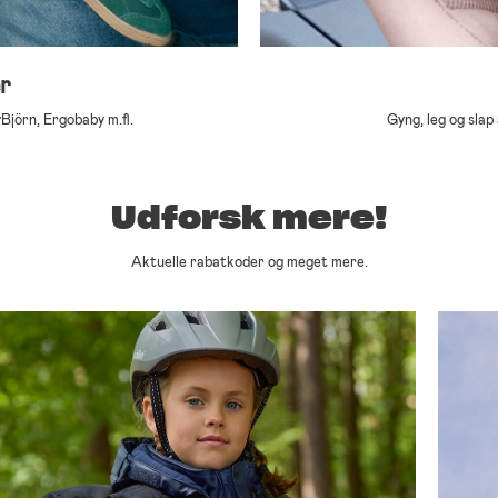
r
jörn, Ergobaby m.fl.
Gyng, leg og slap
Udforsk mere!
Aktuelle rabatkoder og meget mere.