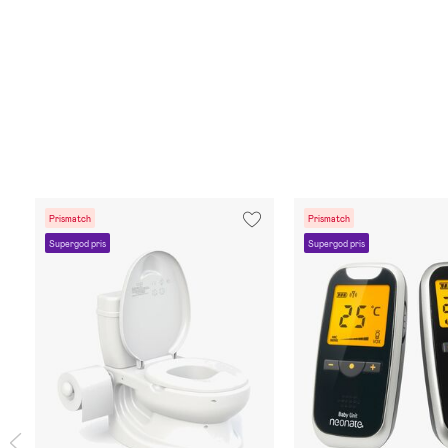
Prismatch
Prismatch
Supergod pris
Supergod pris