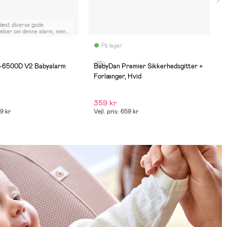
 læst diverse gode
elser om denne alarm, men
ang vi har vores i brug,
 den forbindelsen og finder
På lager
rtigt igen. Det gør den
 mange gange under en lur,
(25)
 bipper hele tiden. Det gør
-6500D V2 Babyalarm
BabyDan Premier Sikkerhedsgitter +
så umuligt at sove imens
Forlænger, Hvid
 sover.
359 kr
99 kr
Vejl. pris: 659 kr