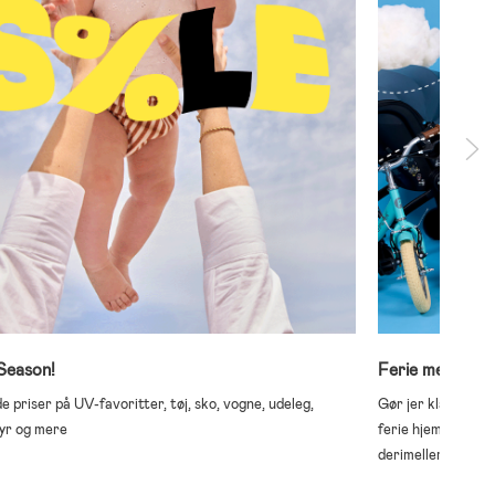
Season!
Ferie med børn
 priser på UV-favoritter, tøj, sko, vogne, udeleg,
Gør jer klar til s
yr og mere
ferie hjemme, rejs
derimellem.