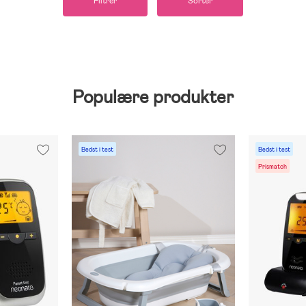
Filtrer
Sorter
Populære produkter
Bedst i test
Bedst i test
Prismatch