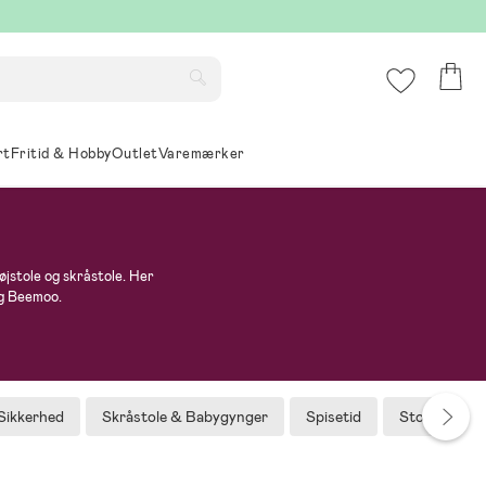
rt
Fritid & Hobby
Outlet
Varemærker
højstole og skråstole. Her
og Beemoo.
Sikkerhed
Skråstole & Babygynger
Spisetid
Stofbleer, 