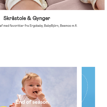
Skråstole & Gynger
 af med favoritter fra Ergobaby, BabyBjörn, Beemoo m.fl.