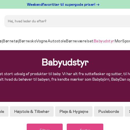
⁠ Weekendfavoritter til supergode priser! →
Søg
øj
Børnetøj
Børnesko
Vogne
Autostole
Børneværelset
Babyudstyr
Mor
Spo
Babyudstyr
t stort udvalg af produkter til baby. Vi har alt fra sutteflasker og sutter, til 
 alt hvad du behøver til babyen, fra kendte mærker som Babybjörn, BabyDan 
le
Højstole & Tilbehør
Pleje & Hygiejne
Pusleborde