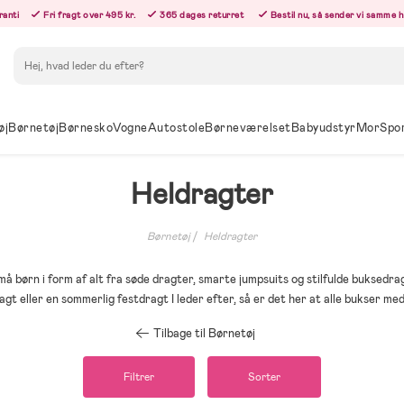
ranti
Fri fragt over 495 kr.
365 dages returret
Bestil nu, så sender vi samme 
Søg
øj
Børnetøj
Børnesko
Vogne
Autostole
Børneværelset
Babyudstyr
Mor
Spo
Heldragter
Børnetøj
Heldragter
må børn i form af alt fra søde dragter, smarte jumpsuits og stilfulde buksedr
gt eller en sommerlig festdragt I leder efter, så er det her at alle bukser med
Tilbage til Børnetøj
Filtrer
Sorter