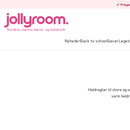
Hoppa
Prisga
till
innehållet
Nordens største børne- og babybutik
Nyheder
Back to school
Gaver
Leget
Heldragter til store og s
varm heldra