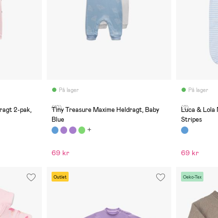
På lager
På lager
(10)
(2)
ragt 2-pak,
Tiny Treasure Maxime Heldragt, Baby
Luca & Lola 
Blue
Stripes
69 kr
69 kr
Outlet
Oeko-Tex