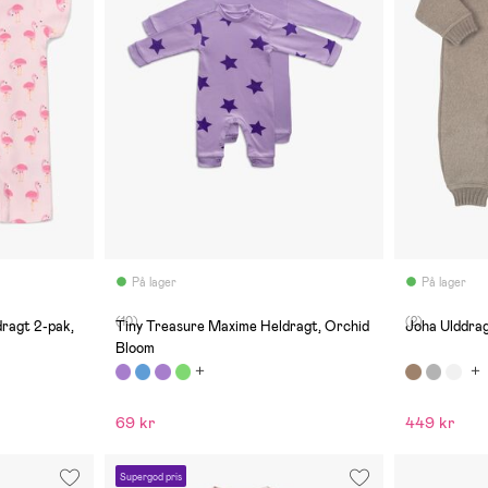
På lager
På lager
(10)
(2)
ragt 2-pak,
Tiny Treasure Maxime Heldragt, Orchid
Joha Ulddra
Bloom
69 kr
449 kr
Supergod pris