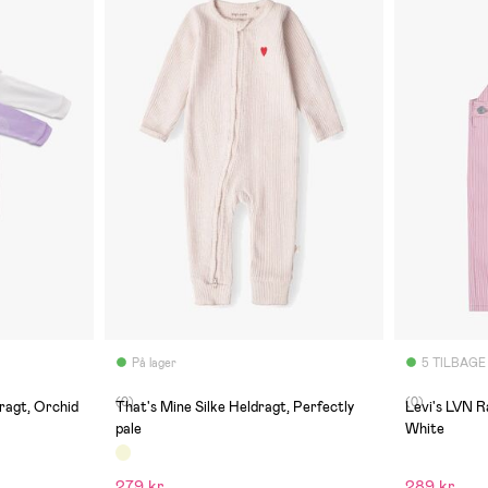
På lager
5 TILBAGE
(0)
(0)
ragt, Orchid
That's Mine Silke Heldragt, Perfectly
Levi's LVN R
pale
White
279 kr
289 kr