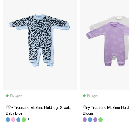
På lager
På lager
(25)
(10)
Tiny Treasure Maxime Heldragt 2-pak,
Tiny Treasure Maxime Held
Baby Blue
Bloom