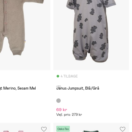
4 TILBAGE
(0)
gt Merino, Sesam Mel
Janus Jumpsuit, Blå/Grå
69 kr
Vejl. pris: 279 kr
Oeko-Tex