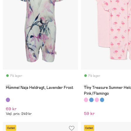
På lager
På lager
(0)
(1)
Hummel Naja Heldragt, Lavender Frost
Tiny Treasure Summer Held
Pink/Flamingo
69 kr
59 kr
Vejl. pris: 249 kr
Outlet
Outlet