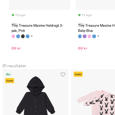
På lager
På lager
(25)
(10)
Tiny Treasure Maxime Heldragt 2-
Tiny Treasure Maxime H
pak, Pink
Baby Blue
69 kr
69 kr
61 resultater.
Øko
Outlet
Outlet