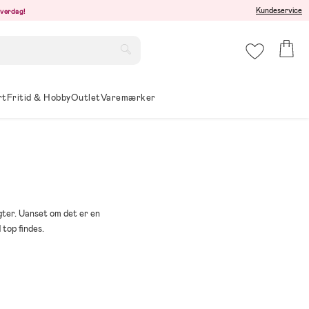
Kundeservice
hverdag!
rt
Fritid & Hobby
Outlet
Varemærker
agter. Uanset om det er en
 top findes.