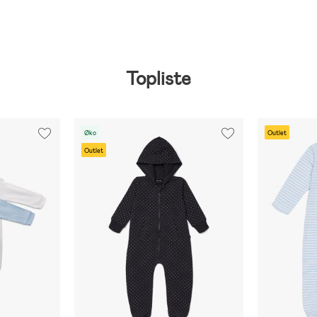
Topliste
Øko
Outlet
Outlet