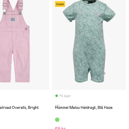
Outlet
På lager
(0)
ailroad Overalls, Bright
Hummel Malou Heldragt, Blå Haze
69 kr