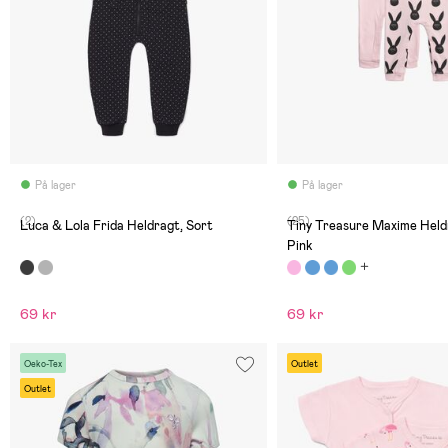
På lager
På lager
(2)
(25)
Luca & Lola Frida Heldragt, Sort
Tiny Treasure Maxime Held
Pink
69 kr
69 kr
Oeko-Tex
Outlet
Outlet