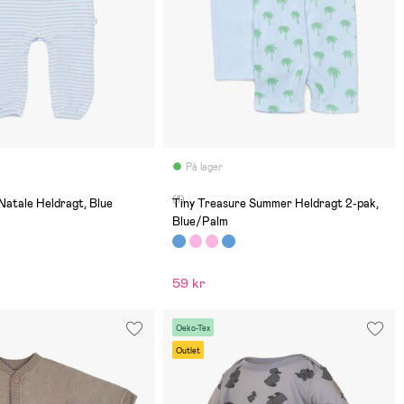
På lager
(1)
Natale Heldragt, Blue
Tiny Treasure Summer Heldragt 2-pak,
Blue/Palm
59 kr
Oeko-Tex
Outlet