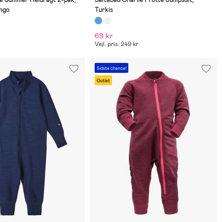
ngo
Turkis
69 kr
Vejl. pris: 249 kr
Sidste chance!
Outlet