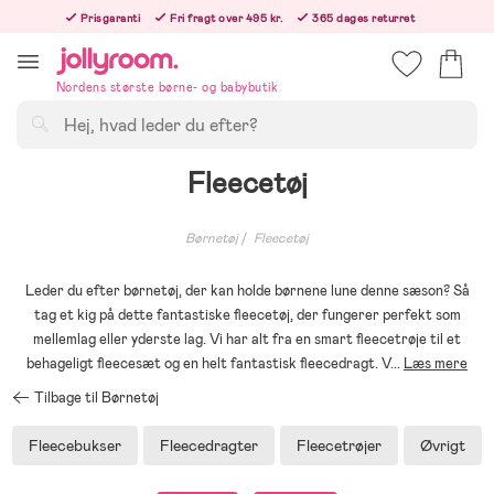
Hoppa
Prisgaranti
Fri fragt over 495 kr.
365 dages returret
till
Bestil i dag, så sender vi lige efter helligdagen
innehållet
Nordens største børne- og babybutik
Søg
Fleecetøj
Børnetøj
Fleecetøj
Leder du efter børnetøj, der kan holde børnene lune denne sæson? Så
tag et kig på dette fantastiske fleecetøj, der fungerer perfekt som
mellemlag eller yderste lag. Vi har alt fra en smart fleecetrøje til et
behageligt fleecesæt og en helt fantastisk fleecedragt. V
...
Læs mere
Tilbage til Børnetøj
Fleecebukser
Fleecedragter
Fleecetrøjer
Øvrigt