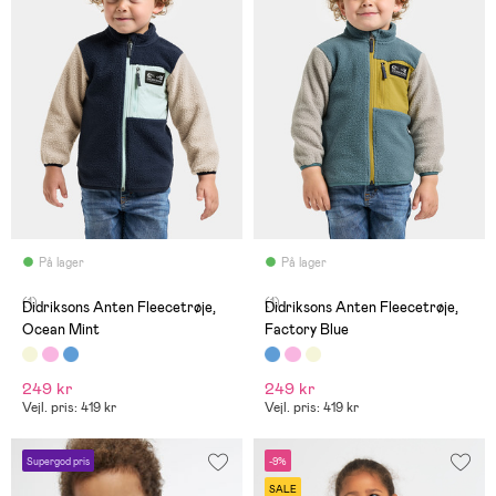
På lager
På lager
(1)
(1)
Didriksons Anten Fleecetrøje,
Didriksons Anten Fleecetrøje,
Ocean Mint
Factory Blue
249 kr
249 kr
Vejl. pris: 419 kr
Vejl. pris: 419 kr
Supergod pris
-9%
SALE