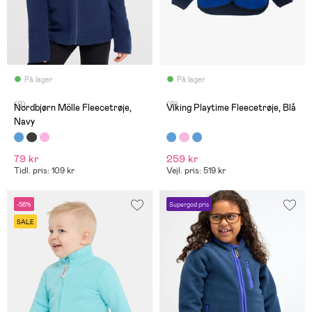
På lager
På lager
(0)
(0)
Nordbjørn Mölle Fleecetrøje,
Viking Playtime Fleecetrøje, Blå
Navy
79 kr
259 kr
Tidl. pris: 109 kr
Vejl. pris: 519 kr
-56%
Supergod pris
SALE