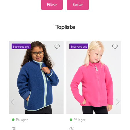
Filtrer
Sorter
Topliste
Supergod pris
Supergod pris
S
På lager
På lager
(3)
(6)
(2