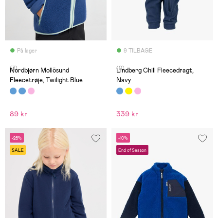
På lager
9 TILBAGE
(3)
(0)
Nordbjørn Mollösund
Lindberg Chill Fleecedragt,
Fleecetrøje, Twilight Blue
Navy
89 kr
339 kr
-28%
-10%
SALE
End of Season