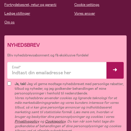
Fortrydelsesret, retur og garanti
Cookie settings
Ledige stillinger
Vores ansvar
Om os
NYHEDSBREV
Bliv nyhedsbrevsabonnent og få eksklusive fordele!
Email*
Ja, tak!
Jeg vil gerne modtage nyhedsbrevet med personlige rabatter,
tilbud og nyheder, og jeg godkender behandlingen af mine
personoplysninger i henhold til nedenstående.
Vores nyhedsbrev anvender cookies og lignende teknologi for at
måle markedsåbningsgraden og vores kunders interesse for vores
tilbud, så vi kan give personlige annoncer og indholdsbaseret
marketing samt til statistiske formål. Læs mere om, hvordan vi
bruger og beskytter dine personoplysninger og cookies i vores
Privatlivspolicy
og
Cookiepolicy
. Du kan når som helst tage din
godkendelse af behandlingen af dine personoplysninger og cookies
tilbage ved at afmelde nyhedsbrevet.