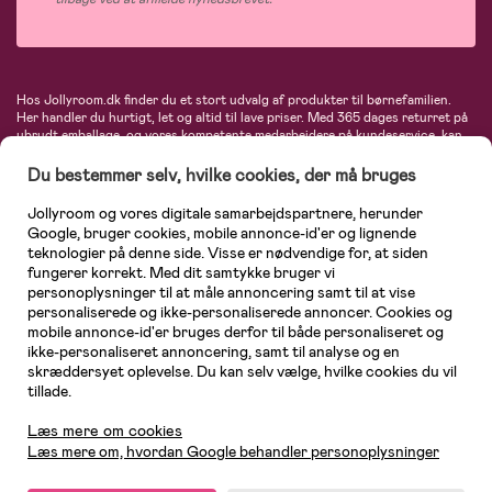
Hos Jollyroom.dk finder du et stort udvalg af produkter til børnefamilien.
Her handler du hurtigt, let og altid til lave priser. Med 365 dages returret på
ubrudt emballage, og vores kompetente medarbejdere på kundeservice, kan
du føle dig helt tryg, når du handler hos os. I vores udvalg finder du
barnevogne, autostole, børne- og babytøj, produkter til gravide og ammende
Du bestemmer selv, hvilke cookies, der må bruges
mødre, indretning og inspiration, legetøj, babyudstyr og meget mere. Vi
tilbyder produkter fra velkendte varemærker som Britax, Maxi-Cosi, Baby
Jollyroom og vores digitale samarbejdspartnere, herunder
Jogger, BabyBjörn, Didriksons, KidKraft, Ergobaby, Phillips Avent, Neonate,
Google, bruger cookies, mobile annonce-id'er og lignende
Cybex, LEGO og mange flere. Kort sagt - et kæmpe sortiment venter på dig!
teknologier på denne side. Visse er nødvendige for, at siden
fungerer korrekt. Med dit samtykke bruger vi
personoplysninger til at måle annoncering samt til at vise
personaliserede og ikke-personaliserede annoncer. Cookies og
mobile annonce-id'er bruges derfor til både personaliseret og
ikke-personaliseret annoncering, samt til analyse og en
skræddersyet oplevelse. Du kan selv vælge, hvilke cookies du vil
tillade.
Kundeservice
Læs mere om cookies
Læs mere om, hvordan Google behandler personoplysninger