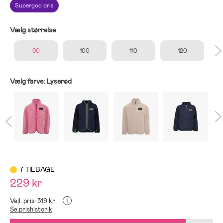
Supergod pris
Vælg størrelse
90
100
110
120
Vælg farve:
Lyserød
7 TILBAGE
229 kr
i
Vejl. pris: 319 kr
Se prishistorik