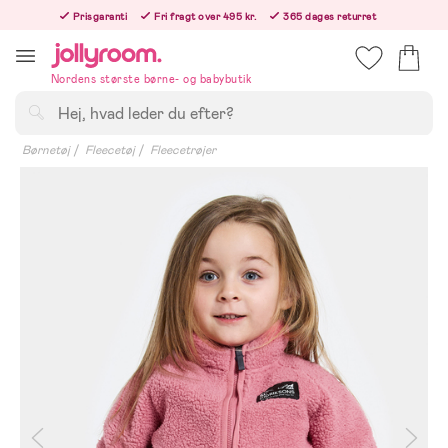
Hoppa
Prisgaranti
Fri fragt over 495 kr.
365 dages returret
till
Bestil nu, så sender vi samme hverdag!
innehållet
Nordens største børne- og babybutik
Søg
Børnetøj
Fleecetøj
Fleecetrøjer