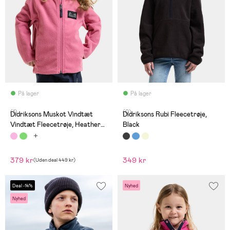
På lager
På lager
(1)
(0)
Didriksons Muskot Vindtæt
Didriksons Rubi Fleecetrøje,
Vindtæt Fleecetrøje, Heather
Black
Pink
379 kr
349 kr
(
Uden deal
449 kr
)
Deal -14%
Nyhed
Nyhed