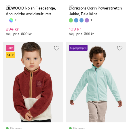
(0)
(9)
LIEWOOD Nolan Fleecetrøje,
Didriksons Corin Powerstretch
Around the world multi mix
Jakke, Pale Mint
294 kr
109 kr
Vejl. pris: 600 kr
Vejl. pris: 399 kr
-20%
Supergod pris
SALE
På lager
På lager