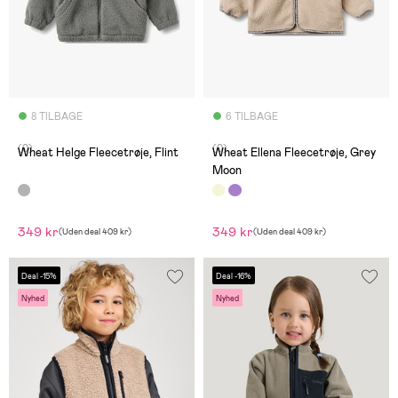
8 TILBAGE
6 TILBAGE
(0)
(0)
Wheat Helge Fleecetrøje, Flint
Wheat Ellena Fleecetrøje, Grey
Moon
349 kr
349 kr
(
Uden deal
409 kr
)
(
Uden deal
409 kr
)
Deal -15%
Deal -16%
Nyhed
Nyhed