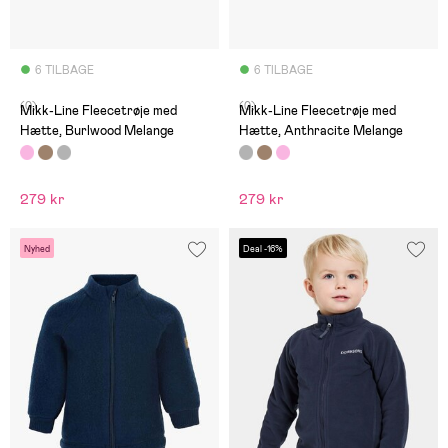
6 TILBAGE
6 TILBAGE
(0)
(0)
Mikk-Line Fleecetrøje med
Mikk-Line Fleecetrøje med
Hætte, Burlwood Melange
Hætte, Anthracite Melange
279 kr
279 kr
Nyhed
Deal -16%