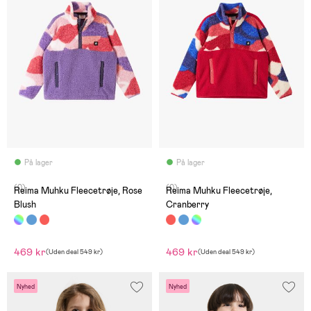
På lager
På lager
(0)
(0)
Reima Muhku Fleecetrøje, Rose
Reima Muhku Fleecetrøje,
Blush
Cranberry
469 kr
469 kr
(
Uden deal
549 kr
)
(
Uden deal
549 kr
)
Nyhed
Nyhed