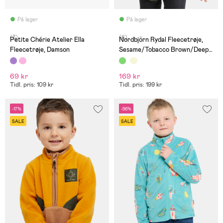
På lager
På lager
(3)
(6)
Petite Chérie Atelier Ella
Nordbjörn Rydal Fleecetrøje,
Fleecetrøje, Damson
Sesame/Tobacco Brown/Deep
Depths
69 kr
169 kr
Tidl. pris: 109 kr
Tidl. pris: 199 kr
-17%
-56%
SALE
SALE