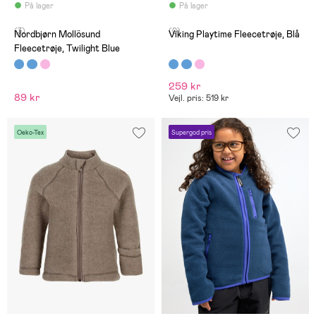
På lager
På lager
(3)
(0)
Nordbjørn Mollösund
Viking Playtime Fleecetrøje, Blå
Fleecetrøje, Twilight Blue
259 kr
89 kr
Vejl. pris: 519 kr
Oeko-Tex
Supergod pris