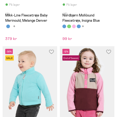
På lager
På lager
(0)
(13)
Mikk-Line Fleecetrøje Baby
Nordbjørn Mollösund
Merinould, Melange Denver
Fleecetrøje, Insigna Blue
379 kr
99 kr
-56%
-12%
SALE
End of Season