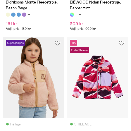
(21)
(0)
Didriksons Monte Fleecetrøje,
LIEWOOD Nolan Fleecetrøje,
Beach Beige
Peppermint
161 kr
309 kr
Vejl. pris: 189 kr
Vejl. pris: 569 kr
Supergod pris
-11%
End of Season
På lager
5 TILBAGE