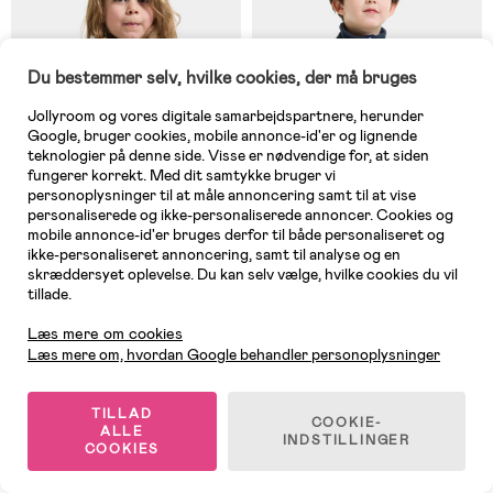
Du bestemmer selv, hvilke cookies, der må bruges
Jollyroom og vores digitale samarbejdspartnere, herunder
Google, bruger cookies, mobile annonce-id'er og lignende
teknologier på denne side. Visse er nødvendige for, at siden
fungerer korrekt. Med dit samtykke bruger vi
personoplysninger til at måle annoncering samt til at vise
personaliserede og ikke-personaliserede annoncer. Cookies og
mobile annonce-id'er bruges derfor til både personaliseret og
ikke-personaliseret annoncering, samt til analyse og en
På lager
På lager
skræddersyet oplevelse. Du kan selv vælge, hvilke cookies du vil
tillade.
Kundeservice
(0)
(0)
Didriksons Monte Fleecetrøje,
Didriksons Monte Fleecetrøje,
Læs mere om cookies
Dark Moss
Mountain Blue
Læs mere om, hvordan Google behandler personoplysninger
299 kr
299 kr
TILLAD
COOKIE-
ALLE
INDSTILLINGER
COOKIES
1
/
5