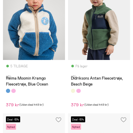
5 TILBAGE
På lager
(0)
(0)
Reima Moomin Kramgo
Didriksons Anten Fleecetrøje,
Fleecetrøje, Blue Ocean
Beach Beige
379 kr
379 kr
(
Uden deal
449 kr
)
(
Uden deal
449 kr
)
Deal -15%
Deal -15%
Nyhed
Nyhed