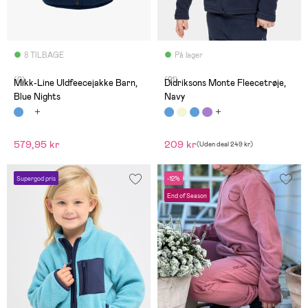
8 TILBAGE
På lager
(0)
(21)
Mikk-Line Uldfeecejakke Barn,
Didriksons Monte Fleecetrøje,
Blue Nights
Navy
579,95 kr
209 kr
(
Uden deal
249 kr
)
Supergod pris
-12%
End of Season