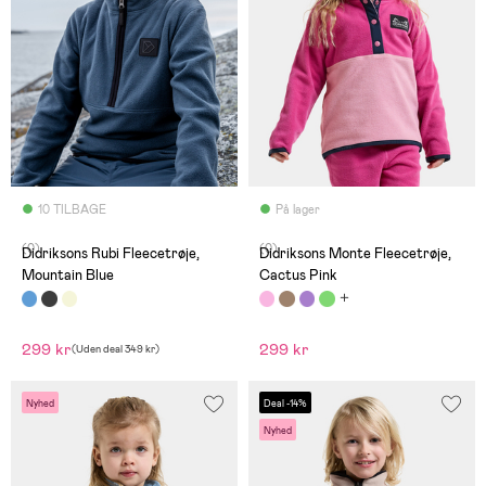
10 TILBAGE
På lager
(0)
(0)
Didriksons Rubi Fleecetrøje,
Didriksons Monte Fleecetrøje,
Mountain Blue
Cactus Pink
299 kr
299 kr
(
Uden deal
349 kr
)
Nyhed
Deal -14%
Nyhed