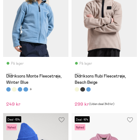
På lager
På lager
(21)
(0)
Didriksons Monte Fleecetrøje,
Didriksons Rubi Fleecetrøje,
Winter Blue
Beach Beige
249 kr
299 kr
(
Uden deal
349 kr
)
Deal -15%
Deal -16%
Nyhed
Nyhed