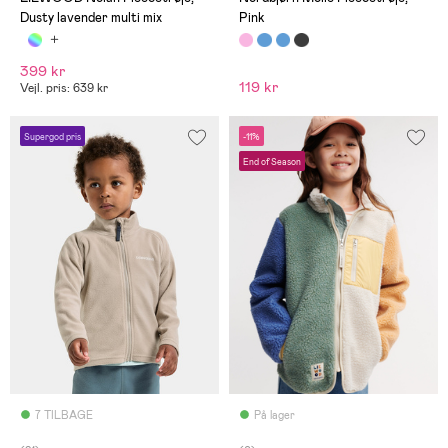
Dusty lavender multi mix
Pink
399 kr
119 kr
Vejl. pris: 639 kr
Supergod pris
-11%
End of Season
7 TILBAGE
På lager