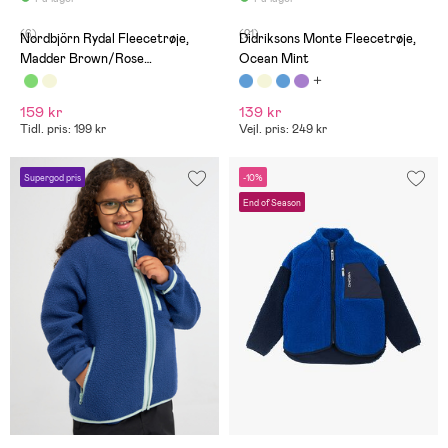
(6)
(21)
Nordbjörn Rydal Fleecetrøje,
Didriksons Monte Fleecetrøje,
Madder Brown/Rose
Ocean Mint
Dawn/Oatmeal
159 kr
139 kr
Tidl. pris: 199 kr
Vejl. pris: 249 kr
Supergod pris
-10%
End of Season