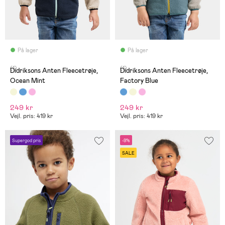
På lager
På lager
(1)
(1)
Didriksons Anten Fleecetrøje,
Didriksons Anten Fleecetrøje,
Ocean Mint
Factory Blue
249 kr
249 kr
Vejl. pris: 419 kr
Vejl. pris: 419 kr
Supergod pris
-9%
SALE