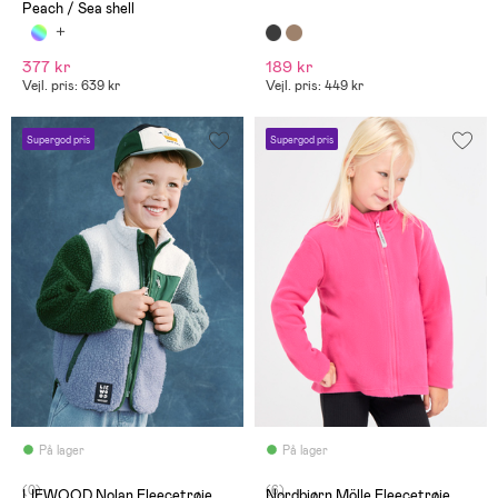
Peach / Sea shell
377 kr
189 kr
Vejl. pris: 639 kr
Vejl. pris: 449 kr
Supergod pris
Supergod pris
På lager
På lager
(0)
(6)
LIEWOOD Nolan Fleecetrøje,
Nordbjørn Mölle Fleecetrøje,