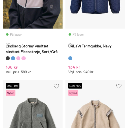
På lager
På lager
(0)
(0)
Lindberg Stormy Vindtæt
CeLaVi Termojakke, Navy
Vindtæt Fleecetrøje, Sort/Grå
188 kr
134 kr
Vejl. pris: 389 kr
Vejl. pris: 249 kr
Deal -15%
Deal -15%
Nyhed
Nyhed