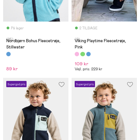
På lager
2 TILBAGE
(25)
(0)
Nordbjørn Bohus Fleecetrøje,
Viking Playtime Fleecetrøje,
Stillwater
Pink
109 kr
89 kr
Vejl. pris: 229 kr
Supergod pris
Supergod pris