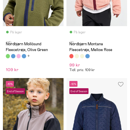
På lager
På lager
(13)
(7)
Nordbjørn Mollösund
Nordbjørn Montana
Fleecetrøje, Olive Green
Fleecetrøje, Mellow Rose
99 kr
109 kr
Tidl. pris: 109 kr
-10%
-10%
End of Season
End of Season