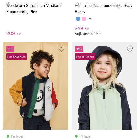
(3)
(1)
Nordbjörn Strömmen Vindtæt
Reima Turilas Fleecetrøje, Rosy
Fleecetrøje, Pink
Berry
249 kr
209 kr
Vejl. pris: 549 kr
-11%
-16%
End of Season
End of Season
På lager
På lager