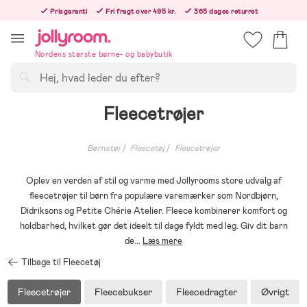
Hoppa
Prisgaranti
Fri fragt over 495 kr.
365 dages returret
till
Bestillinger efter kl. 12.00 sendes den følgende hverdag!
innehållet
Nordens største børne- og babybutik
Søg
Fleecetrøjer
Børnetøj
Fleecetøj
Fleecetrøjer
Oplev en verden af stil og varme med Jollyrooms store udvalg af
fleecetrøjer til børn fra populære varemærker som Nordbjørn,
Didriksons og Petite Chérie Atelier. Fleece kombinerer komfort og
holdbarhed, hvilket gør det ideelt til dage fyldt med leg. Giv dit barn
de
...
Læs mere
Tilbage til Fleecetøj
Fleecetrøjer
Fleecebukser
Fleecedragter
Øvrigt