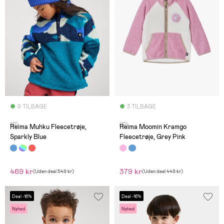
9 TILBAGE
3 TILBAGE
(0)
(0)
Reima Muhku Fleecetrøje,
Reima Moomin Kramgo
Sparkly Blue
Fleecetrøje, Grey Pink
469 kr
379 kr
(
Uden deal
549 kr
)
(
Uden deal
449 kr
)
Deal -16%
Deal -16%
Nyhed
Nyhed