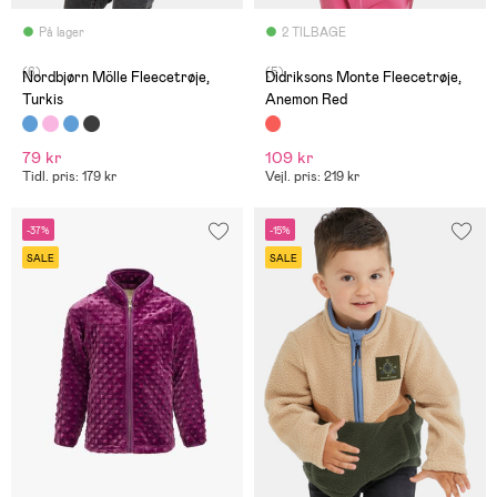
På lager
2 TILBAGE
(6)
(5)
Nordbjørn Mölle Fleecetrøje,
Didriksons Monte Fleecetrøje,
Turkis
Anemon Red
79 kr
109 kr
Tidl. pris: 179 kr
Vejl. pris: 219 kr
-37%
-15%
SALE
SALE