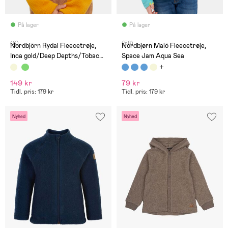
På lager
På lager
(6)
(58)
Nordbjörn Rydal Fleecetrøje,
Nordbjørn Malö Fleecetrøje,
Inca gold/Deep Depths/Tobacco
Space Jam Aqua Sea
brown
149 kr
79 kr
Tidl. pris: 179 kr
Tidl. pris: 179 kr
Nyhed
Nyhed