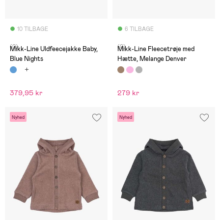
10 TILBAGE
6 TILBAGE
(0)
(0)
Mikk-Line Uldfeecejakke Baby,
Mikk-Line Fleecetrøje med
Blue Nights
Hætte, Melange Denver
379,95 kr
279 kr
Nyhed
Nyhed