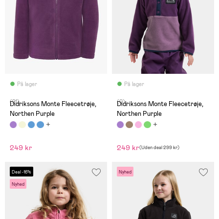
På lager
På lager
(21)
(0)
Didriksons Monte Fleecetrøje,
Didriksons Monte Fleecetrøje,
Northen Purple
Northen Purple
249 kr
249 kr
(
Uden deal
299 kr
)
Deal -16%
Nyhed
Nyhed