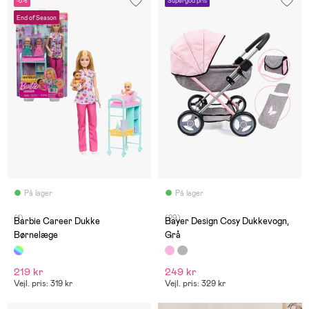
-8%
Supergod pris
End of Season
På lager
På lager
(1)
(29)
Barbie Career Dukke
Bayer Design Cosy Dukkevogn,
Børnelæge
Grå
219 kr
249 kr
Vejl. pris: 319 kr
Vejl. pris: 329 kr