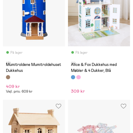
På lager
På lager
(0)
(4)
Mumitroldene Mumitroldehuset
Alice & Fox Dukkehus med
Dukkehus
Møbler & 4 Dukker, Blå
409 kr
309 kr
Vejl. pris: 609 kr