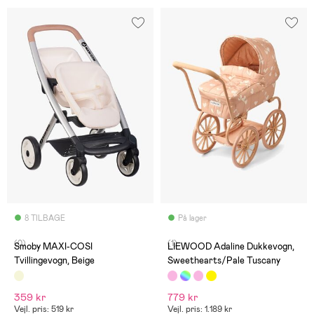
8 TILBAGE
På lager
(0)
(1)
Smoby MAXI-COSI
LIEWOOD Adaline Dukkevogn,
Tvillingevogn, Beige
Sweethearts/Pale Tuscany
359 kr
779 kr
Vejl. pris: 519 kr
Vejl. pris: 1.189 kr