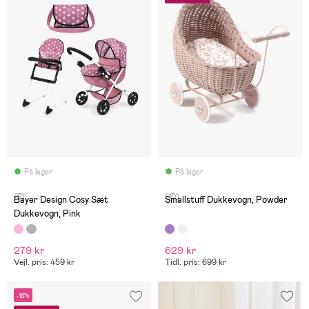
På lager
På lager
(2)
(10)
Bayer Design Cosy Sæt
Smallstuff Dukkevogn, Powder
Dukkevogn, Pink
279 kr
629 kr
Vejl. pris: 459 kr
Tidl. pris: 699 kr
-16%