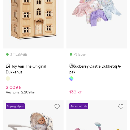
3 TILBAGE
På lager
(1)
(14)
Le Toy Van The Original
Cloudberry Castle Dukketøj 4-
Dukkehus
pak
2.009 kr
139 kr
Vejl. pris: 2.209 kr
Supergod pris
Supergod pris