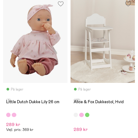
På lager
På lager
(3)
(27)
Little Dutch Dukke Lily 26 cm
Alice & Fox Dukkestol, Hvid
289 kr
289 kr
Vejl. pris: 369 kr