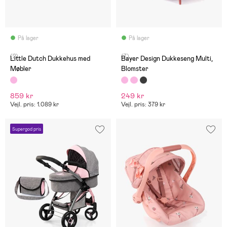
På lager
På lager
(2)
(7)
Little Dutch Dukkehus med
Bayer Design Dukkeseng Multi,
Møbler
Blomster
859 kr
249 kr
Vejl. pris: 1.089 kr
Vejl. pris: 379 kr
Supergod pris