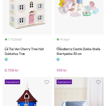
3 TILBAGE
På lager
(0)
(10)
Le Toy Van Cherry Tree Hall
Cloudberry Castle Dukke Stella
Dukkehus Træ
Startpakke 30 cm
2.709 kr
109 kr
Supergod pris
Supergod pris