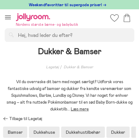
Hoppa
⁠ Weekendfavoritter til supergode priser! →
till
innehållet
Nordens største børne- og babybutik
Søg
Dukker & Bamser
Legetøj
Dukker & Bamser
Vil du overraske dit barn med noget særligt? Udforsk vores
fantastiske udvalg af bamser og dukker fra kendte varemærker som
Squishmallows, Barbie, Lundby og Disney. Vi har noget for enhver
smag – alt fra nuttede Pokémonbamser til en sød Baby Born-dukke og
dukketilb
...
Læs mere
Tilbage til Legetøj
Bamser
Dukkehuse
Dukkehustilbehør
Dukker
D