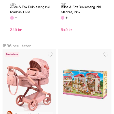
(28)
(28)
(2
Alice & Fox Dukkeseng inkl.
Alice & Fox Dukkeseng inkl.
B
Madras, Hvid
Madras, Pink
D
349 kr
349 kr
7
1596 resultater.
Bestsellere