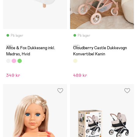
På lager
På lager
(28)
(27)
Alice & Fox Dukkeseng inkl.
Cloudberry Castle Dukkevogn
Madras, Hvid
Konvertibel Kanin
349 kr
489 kr