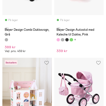
På lager
På lager
(6)
(8)
Bayer Design Combi Dukkevogn,
Bayer Design Autostol med
Grå
Kaleche til Dukke, Pink
389 kr
339 kr
Vejl. pris: 459 kr
Bestsellere