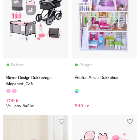
På lager
På lager
(5)
(2)
Bayer Design Dukkevogn
Edufun Aria's Dukkehus
Megasæt, Grå
709 kr
939 kr
Vejl. pris: 849 kr