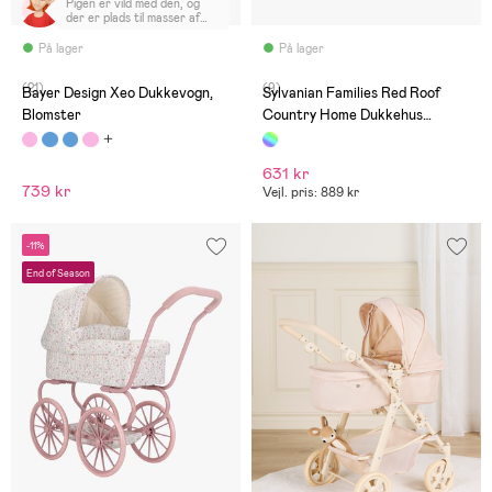
Pigen er vild med den, og
der er plads til masser af
ting i den 😅
På lager
På lager
(21)
(9)
Bayer Design Xeo Dukkevogn,
Sylvanian Families Red Roof
Blomster
Country Home Dukkehus
Hemmeligt Legeværelse På
Loftet
631 kr
739 kr
Vejl. pris: 889 kr
-11%
End of Season