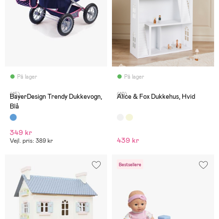
På lager
På lager
(15)
(10)
BayerDesign Trendy Dukkevogn,
Alice & Fox Dukkehus, Hvid
Blå
349 kr
439 kr
Vejl. pris: 389 kr
Bestsellere