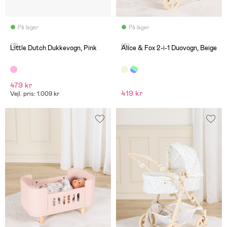
På lager
På lager
(2)
(6)
Little Dutch Dukkevogn, Pink
Alice & Fox 2-i-1 Duovogn, Beige
479 kr
419 kr
Vejl. pris: 1.009 kr