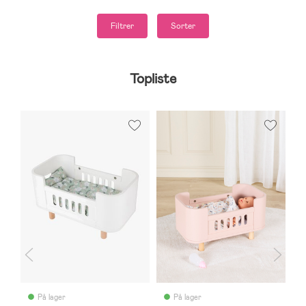
Filtrer
Sorter
Topliste
B
På lager
På lager