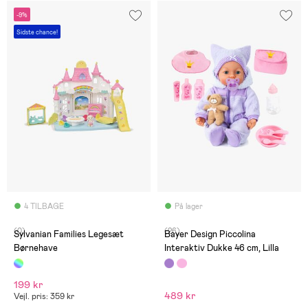
-9%
Sidste chance!
4 TILBAGE
På lager
(0)
(26)
Sylvanian Families Legesæt
Bayer Design Piccolina
Børnehave
Interaktiv Dukke 46 cm, Lilla
199 kr
489 kr
Vejl. pris: 359 kr