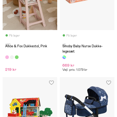
På lager
På lager
(27)
(1)
Alice & Fox Dukkestol, Pink
Smoby Baby Nurse Dukke-
legesæt
669 kr
219 kr
Vejl. pris: 1.079 kr