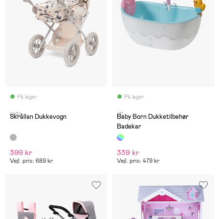
På lager
På lager
(49)
(1)
Skrållan Dukkevogn
Baby Born Dukketilbehør
Badekar
399 kr
339 kr
Vejl. pris: 689 kr
Vejl. pris: 479 kr