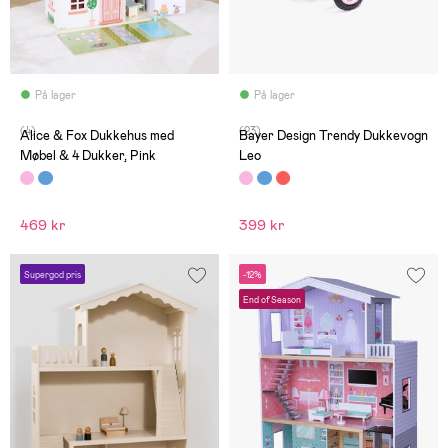
På lager
På lager
(4)
(23)
Alice & Fox Dukkehus med
Bayer Design Trendy Dukkevogn
Møbel & 4 Dukker, Pink
Leo
469 kr
399 kr
Supergod pris
-12%
End of Season