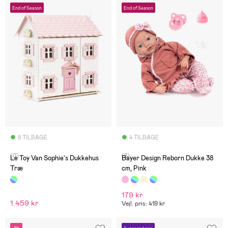
End of Season
End of Season
8 TILBAGE
4 TILBAGE
(0)
(8)
Le Toy Van Sophie's Dukkehus
Bayer Design Reborn Dukke 38
Træ
cm, Pink
179 kr
1.459 kr
Vejl. pris: 419 kr