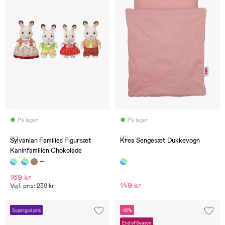
På lager
På lager
(4)
(0)
Sylvanian Families Figursæt
Krea Sengesæt Dukkevogn
Kaninfamilien Chokolade
169 kr
149 kr
Vejl. pris: 239 kr
Supergod pris
-10%
End of Season