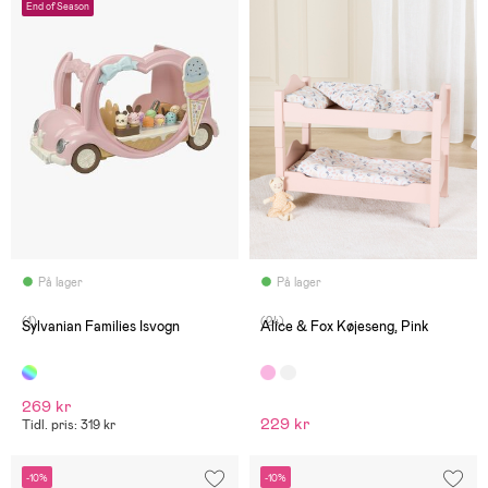
End of Season
På lager
På lager
(1)
(24)
Sylvanian Families Isvogn
Alice & Fox Køjeseng, Pink
269 kr
229 kr
Tidl. pris: 319 kr
-10%
-10%