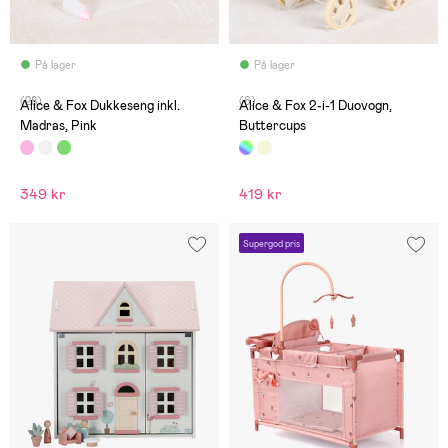
På lager
På lager
(28)
(6)
Alice & Fox Dukkeseng inkl.
Alice & Fox 2-i-1 Duovogn,
Madras, Pink
Buttercups
349 kr
419 kr
Supergod pris