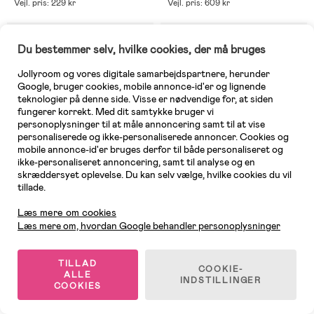
Vejl. pris: 229 kr
Vejl. pris: 609 kr
Supergod pris
Du bestemmer selv, hvilke cookies, der må bruges
Jollyroom og vores digitale samarbejdspartnere, herunder
Google, bruger cookies, mobile annonce-id'er og lignende
teknologier på denne side. Visse er nødvendige for, at siden
fungerer korrekt. Med dit samtykke bruger vi
personoplysninger til at måle annoncering samt til at vise
personaliserede og ikke-personaliserede annoncer. Cookies og
mobile annonce-id'er bruges derfor til både personaliseret og
ikke-personaliseret annoncering, samt til analyse og en
skræddersyet oplevelse. Du kan selv vælge, hvilke cookies du vil
tillade.
Kundeservice
Læs mere om cookies
Læs mere om, hvordan Google behandler personoplysninger
På lager
På lager
(0)
(0)
Small Foot Dukkehus Urban Villa
Small Foot Hund med Taske og
TILLAD
COOKIE-
Plejesæt
ALLE
INDSTILLINGER
COOKIES
1.249 kr
339 kr