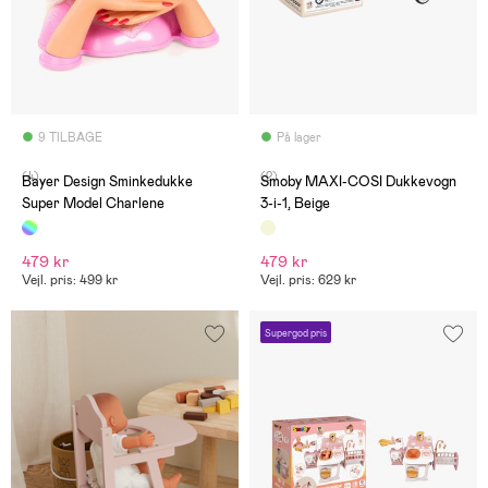
9 TILBAGE
På lager
(4)
(2)
Bayer Design Sminkedukke
Smoby MAXI-COSI Dukkevogn
Super Model Charlene
3-i-1, Beige
479 kr
479 kr
Vejl. pris: 499 kr
Vejl. pris: 629 kr
Supergod pris