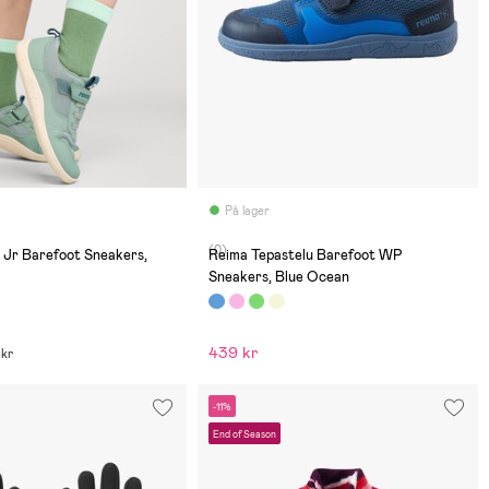
På lager
(0)
 Jr Barefoot Sneakers,
Reima Tepastelu Barefoot WP
Sneakers, Blue Ocean
439 kr
 kr
-11%
End of Season