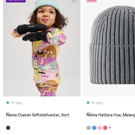
På lager
På lager
(1)
(0)
Reima Osaten Softshellvanter, Sort
Reima Hattara Hue, Melan