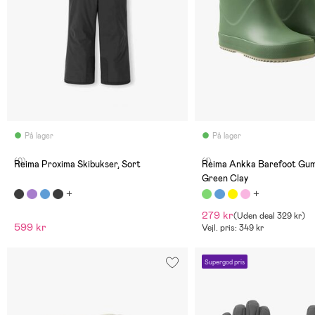
På lager
På lager
(0)
(1)
Reima Proxima Skibukser, Sort
Reima Ankka Barefoot Gum
Green Clay
279 kr
(
Uden deal
329 kr
)
599 kr
Vejl. pris: 349 kr
Supergod pris