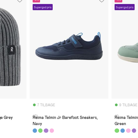
Supergod pris
Supergod pris
7 TILBAGE
9 TILBAGE
(0)
(1)
ge Grey
Reima Telmin Jr Barefoot Sneakers,
Reima Telmin
Navy
Green