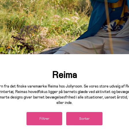
Reima
ørn fra det finske varemærke Reima hos Jollyroom. Se vores store udvalg af Re
vintertøj. Reimas hovedfokus ligger på barnets glæde ved aktivitet og bevæge
marte designs giver barnet bevægelsesfrihed i alle situationer, uanset årstid, v
eller inde.
Filtrer
Sorter