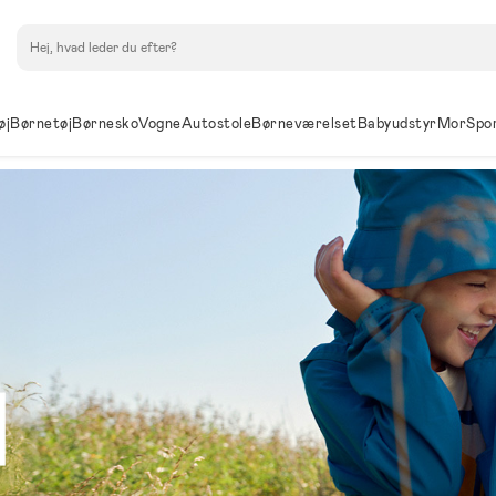
Søg
øj
Børnetøj
Børnesko
Vogne
Autostole
Børneværelset
Babyudstyr
Mor
Spo