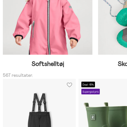
Softshelltøj
Sko
567 resultater.
Deal -15%
Supergod pris