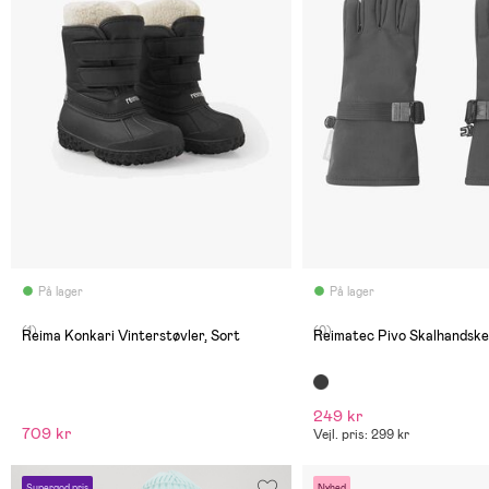
På lager
På lager
(1)
(0)
Reima Konkari Vinterstøvler, Sort
Reimatec Pivo Skalhandske
249 kr
709 kr
Vejl. pris: 299 kr
Supergod pris
Nyhed