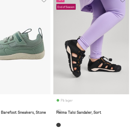
End of Season
På lager
(0)
 Barefoot Sneakers, Stone
Reima Talsi Sandaler, Sort