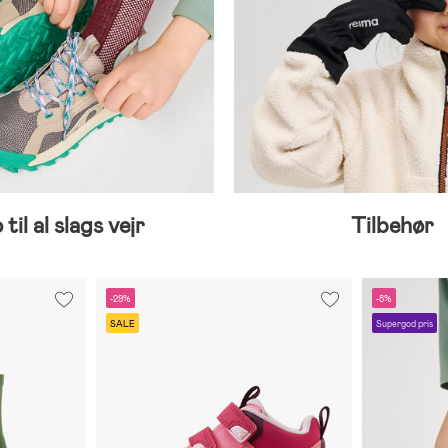
 til al slags vejr
Tilbehør
-29%
-8%
SALE
Supergod pris