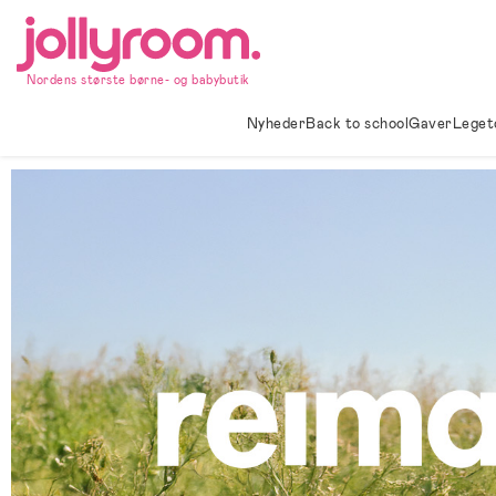
Hoppa
till
innehållet
Nordens største børne- og babybutik
Nyheder
Back to school
Gaver
Leget