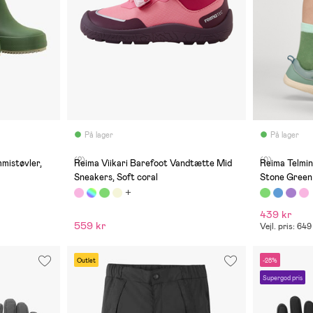
På lager
På lager
(2)
(0)
mistøvler,
Reima Viikari Barefoot Vandtætte Mid
Reima Telmin
Sneakers, Soft coral
Stone Green
439 kr
559 kr
Vejl. pris: 649
Outlet
-28%
Supergod pris