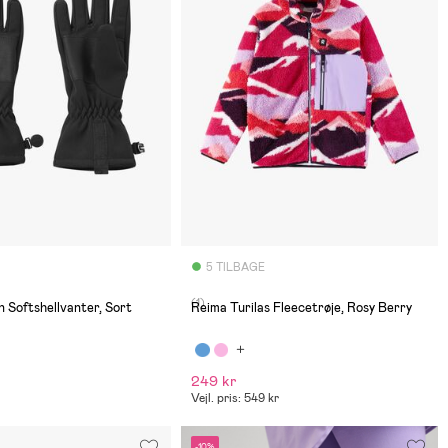
5 TILBAGE
(1)
 Softshellvanter, Sort
Reima Turilas Fleecetrøje, Rosy Berry
249 kr
Vejl. pris: 549 kr
-10%