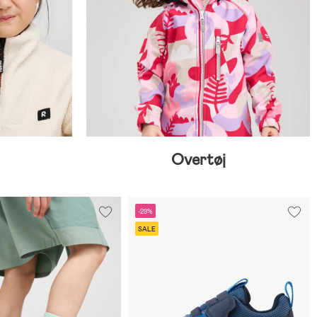
Overtøj
-29%
SALE