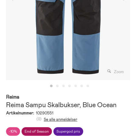
Zoom
Reima
Reima Sampu Skalbukser, Blue Ocean
Artikelnummer:
10290551
(0)
Se alle anmeldelser
-10%
End of Season
Supergod pris