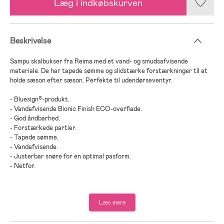
Læg i indkøbskurven
Beskrivelse
Sampu skalbukser fra Reima med et vand- og smudsafvisende
materiale. De har tapede sømme og slidstærke forstærkninger til at
holde sæson efter sæson. Perfekte til udendørseventyr.
- Bluesign®-produkt.
- Vandafvisende Bionic Finish ECO-overflade.
- God åndbarhed.
- Forstærkede partier.
- Tapede sømme.
- Vandafvisende.
- Justerbar snøre for en optimal pasform.
- Netfor.
- Polyester lamineret med polyuretan.
Læs mere