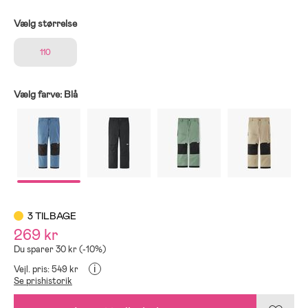
Vælg størrelse
110
Vælg farve:
Blå
3 TILBAGE
269 kr
Du sparer 30 kr (-10%)
i
Vejl. pris: 549 kr
Se prishistorik