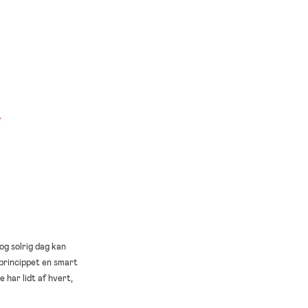
f
 og solrig dag kan
g-princippet en smart
 har lidt af hvert,