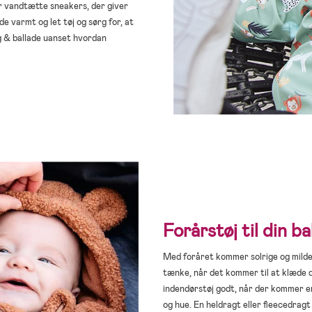
ar vandtætte sneakers, der giver
e varmt og let tøj og sørg for, at
eg & ballade uanset hvordan
Forårstøj til din b
Med foråret kommer solrige og milde
tænke, når det kommer til at klæde d
indendørstøj godt, når der kommer 
og hue. En heldragt eller fleecedragt 