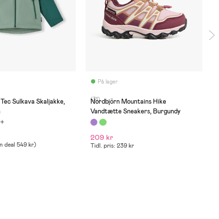
På lager
(31)
Tec Sulkava Skaljakke,
Nordbjörn Mountains Hike
n
Vandtætte Sneakers, Burgundy
209 kr
n deal
549 kr
)
Tidl. pris: 239 kr