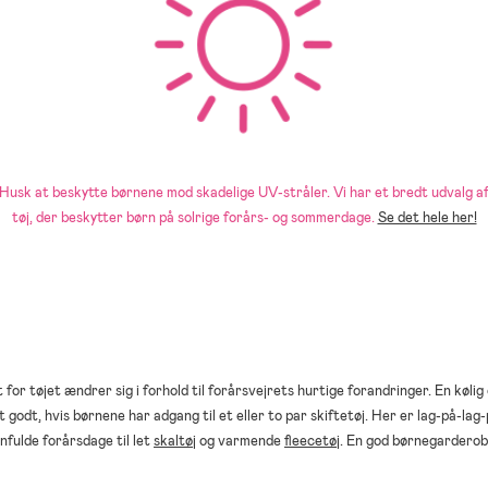
Husk at beskytte børnene mod skadelige UV-stråler. Vi har et bredt udvalg a
tøj, der beskytter børn på solrige forårs- og sommerdage.
Se det hele her!
for tøjet ændrer sig i forhold til forårsvejrets hurtige forandringer. En kølig
t godt, hvis børnene har adgang til et eller to par skiftetøj. Her er lag-på-la
gnfulde forårsdage til let
skaltøj
og varmende
fleecetøj
. En god børnegarderobe