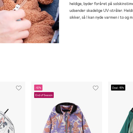
heldige, byder foråret på solskinstime
udsender skadelige UV-stråler. Heldig
sikker, så I kan nyde varmen i to og m
-10%
Deal -15%
End of Season