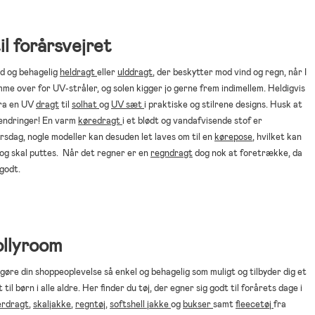
il forårsvejret
ød og behagelig
heldragt
eller
ulddragt
, der beskytter mod vind og regn, når I
mme over for UV-stråler, og solen kigger jo gerne frem indimellem. Heldigvis
 fra en UV
dragt
til
solhat
og
UV sæt
i praktiske og stilrene designs. Husk at
rændringer! En varm
køredragt
i et blødt og vandafvisende stof er
årsdag, nogle modeller kan desuden let laves om til en
kørepose
, hvilket kan
 og skal puttes. Når det regner er en
regndragt
dog nok at foretrække, da
godt.
ollyroom
gøre din shoppeoplevelse så enkel og behagelig som muligt og tilbyder dig et
 til børn i alle aldre. Her finder du tøj, der egner sig godt til forårets dage i
erdragt
,
skaljakke
,
regntøj
,
softshell jakke
og
bukser
samt
fleecetøj
fra