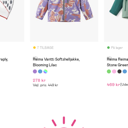
7 TILBAGE
På lager
(0)
(0)
aply,
Reima Vantti Softshelljakke,
Reima Reima
Blooming Lilac
Stone Gree
278 kr
469 kr
(
Ude
Vejl. pris: 449 kr