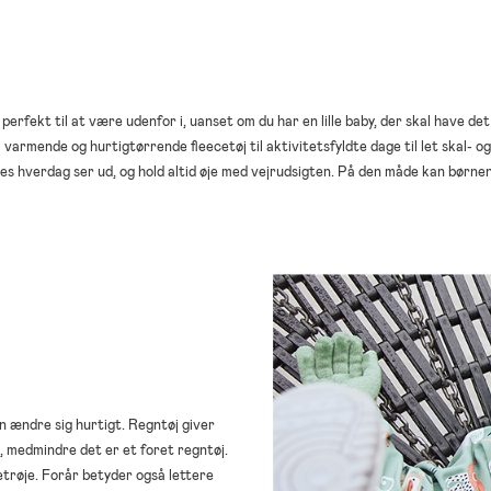
 perfekt til at være udenfor i, uanset om du har en lille baby, der skal have d
 varmende og hurtigtørrende fleecetøj til aktivitetsfyldte dage til let skal- og
res hverdag ser ud, og hold altid øje med vejrudsigten. På den måde kan børne
an ændre sig hurtigt. Regntøj giver
, medmindre det er et foret regntøj.
etrøje. Forår betyder også lettere