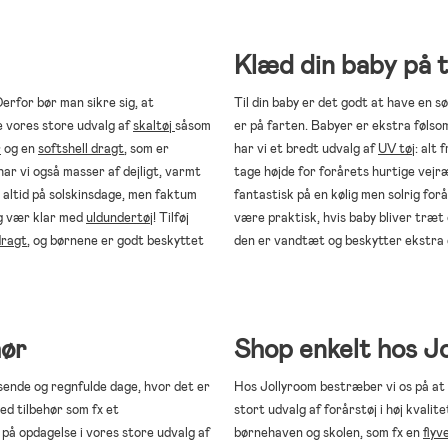
Klæd din baby på t
erfor bør man sikre sig, at
Til din baby er det godt at have en s
Se vores store udvalg af
skaltøj
såsom
er på farten. Babyer er ekstra følso
r
og en
softshell dragt
, som er
har vi et bredt udvalg af
UV tøj
: alt
har vi også masser af dejligt, varmt
tage højde for forårets hurtige vej
 altid på solskinsdage, men faktum
fantastisk på en kølig men solrig for
og vær klar med
uldundertøj
! Tilføj
være praktisk, hvis baby bliver træt
dragt
, og børnene er godt beskyttet
den er vandtæt og beskytter ekstra 
hør
Shop enkelt hos J
sende og regnfulde dage, hvor det er
Hos Jollyroom bestræber vi os på at 
ed tilbehør som fx et
stort udvalg af forårstøj i høj kvalitet
 på opdagelse i vores store udvalg af
børnehaven og skolen, som fx en
flyv