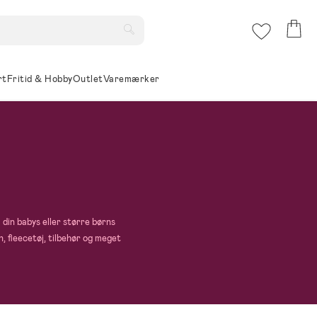
rt
Fritid & Hobby
Outlet
Varemærker
 din babys eller større børns
n, fleecetøj, tilbehør og meget