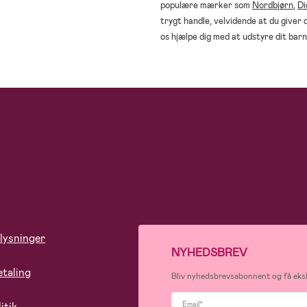
populære mærker som
Nordbjørn
,
Di
trygt handle, velvidende at du giver d
os hjælpe dig med at udstyre dit bar
lysninger
NYHEDSBREV
etaling
Bliv nyhedsbrevsabonnent og få eksk
itik
Email*