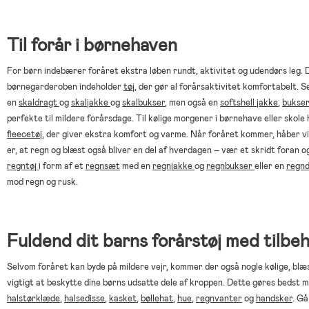
Til forår i børnehaven
For børn indebærer foråret ekstra løben rundt, aktivitet og udendørs leg. D
børnegarderoben indeholder
tøj
, der gør al forårsaktivitet komfortabelt. 
en
skaldragt
og
skaljakke
og
skalbukser
, men også en
softshell jakke
,
bukse
perfekte til mildere forårsdage. Til kølige morgener i børnehave eller skole 
fleecetøj
, der giver ekstra komfort og varme. Når foråret kommer, håber vi
er, at regn og blæst også bliver en del af hverdagen – vær et skridt foran 
regntøj
i form af et
regnsæt
med en
regnjakke
og
regnbukser
eller en
regn
mod regn og rusk.
Fuldend dit barns forårstøj med tilbe
Selvom foråret kan byde på mildere vejr, kommer der også nogle kølige, blæ
vigtigt at beskytte dine børns udsatte dele af kroppen. Dette gøres bedst m
halstørklæde
,
halsedisse
,
kasket
,
bøllehat
,
hue
,
regnvanter
og
handsker
. Gå