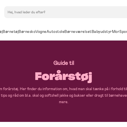
Søg
øj
Børnetøj
Børnesko
Vogne
Autostole
Børneværelset
Babyudstyr
Mor
Spo
Guide til
Forårstøj
 forårstøj. Her finder du information om, hvad man skal tænke på i forhold til
u tips og råd om bl.a. skal og softshell jakke og bukser eller dragt til børnehave
mere.