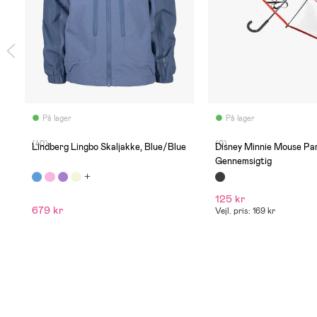
På lager
På lager
(40)
(0)
Lindberg Lingbo Skaljakke, Blue/Blue
Disney Minnie Mouse Par
Gennemsigtig
125 kr
679 kr
Vejl. pris: 169 kr