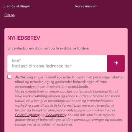
Ledige stillinger
Vores ansvar
Om os
NYHEDSBREV
Bliv nyhedsbrevsabonnent og få eksklusive fordele!
Email*
Ja, tak!
Jeg vil gerne modtage nyhedsbrevet med personlige rabatter,
tilbud og nyheder, og jeg godkender behandlingen af mine
personoplysninger i henhold til nedenstående.
Vores nyhedsbrev anvender cookies og lignende teknologi for at
måle markedsåbningsgraden og vores kunders interesse for vores
tilbud, så vi kan give personlige annoncer og indholdsbaseret
marketing samt til statistiske formål. Læs mere om, hvordan vi
bruger og beskytter dine personoplysninger og cookies i vores
Privatlivspolicy
og
Cookiepolicy
. Du kan når som helst tage din
godkendelse af behandlingen af dine personoplysninger og cookies
tilbage ved at afmelde nyhedsbrevet.