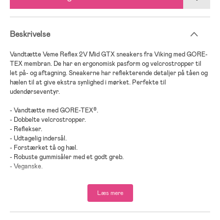
Beskrivelse
Vandtætte Veme Reflex 2V Mid GTX sneakers fra Viking med GORE-
TEX membran. De har en ergonomisk pasform og velcrostropper til
let på- og aftagning. Sneakerne har reflekterende detaljer på tåen og
hælen til at give ekstra synlighed i mørket. Perfekte til
udendørseventyr.
- Vandtætte med GORE-TEX®.
- Dobbelte velcrostropper.
- Reflekser.
- Udtagelig indersål.
- Forstærket tå og hæl.
- Robuste gummisåler med et godt greb.
- Veganske.
- Indeholder genanvendte materialer.
Læs mere
- Membran: Gore-Tex.
- Overdel: mesh.
- Ydersål: gummi.