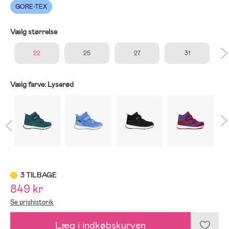
GORE-TEX
Vælg størrelse
22
25
27
31
Vælg farve:
Lyserød
3 TILBAGE
849 kr
Se prishistorik
Læg i indkøbskurven