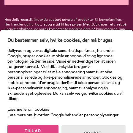
Hos Jollyroom.dk finder du et stort udvalg af produkter til børnefamilien.
Her handler du hurtigt, let og altid til lave priser. Med 365 dages returret på
ubrudt emballage, og vores kompetente medarbejdere på kundeservice, kan
du føle dig helt tryg, når du handler hos os. I vores udvalg finder du
barnevogne, autostole, børne- og babytøj, produkter til gravide og ammende
Du bestemmer selv, hvilke cookies, der må bruges
mødre, indretning og inspiration, legetøj, babyudstyr og meget mere. Vi
tilbyder produkter fra velkendte varemærker som Britax, Maxi-Cosi, Baby
Jollyroom og vores digitale samarbejdspartnere, herunder
Jogger, BabyBjörn, Didriksons, KidKraft, Ergobaby, Phillips Avent, Neonate,
Google, bruger cookies, mobile annonce-id'er og lignende
Cybex, LEGO og mange flere. Kort sagt - et kæmpe sortiment venter på dig!
teknologier på denne side. Visse er nødvendige for, at siden
fungerer korrekt. Med dit samtykke bruger vi
personoplysninger til at måle annoncering samt til at vise
personaliserede og ikke-personaliserede annoncer. Cookies og
mobile annonce-id'er bruges derfor til både personaliseret og
ikke-personaliseret annoncering, samt til analyse og en
skræddersyet oplevelse. Du kan selv vælge, hvilke cookies du vil
tillade.
Kundeservice
Læs mere om cookies
Læs mere om, hvordan Google behandler personoplysninger
TILLAD