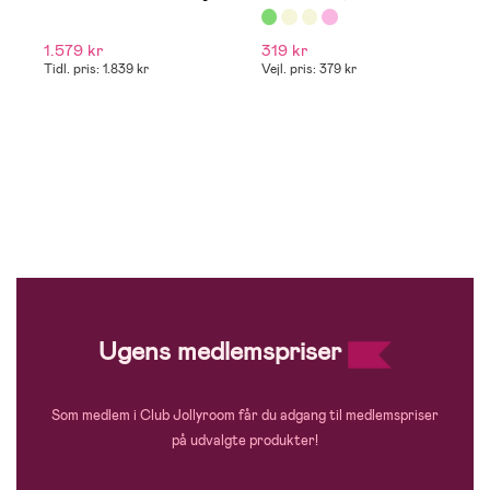
Waves/Peppermint
1.579 kr
319 kr
7
Tidl. pris: 1.839 kr
Vejl. pris: 379 kr
Ve
Ugens medlemspriser
Som medlem i Club Jollyroom får du adgang til medlemspriser
på udvalgte produkter!