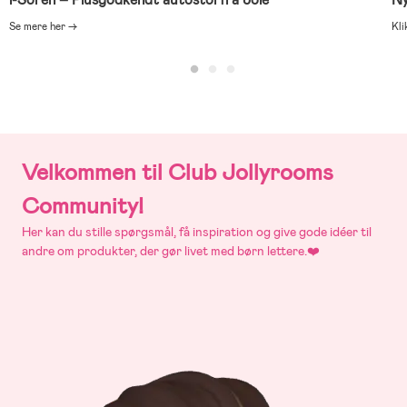
i-Soren – Plusgodkendt autostol fra Joie
Ny
Se mere her →
Kli
Velkommen til Club Jollyrooms
Community!
Her kan du stille spørgsmål, få inspiration og give gode idéer til
andre om produkter, der gør livet med børn lettere.❤️