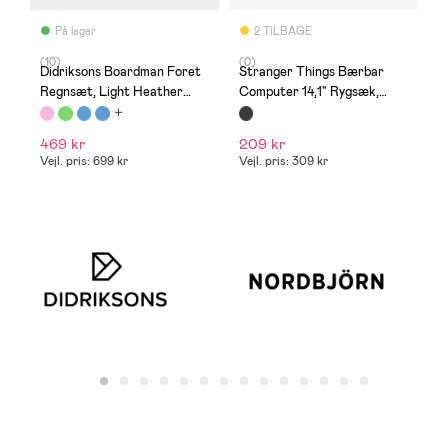
På lager
2 TILBAGE
(10)
(0)
(
Didriksons Boardman Foret
Stranger Things Bærbar
A
Regnsæt, Light Heather
Computer 14,1" Rygsæk,
m
Pink
Blå/Grøn
469 kr
209 kr
6
Vejl. pris: 699 kr
Vejl. pris: 309 kr