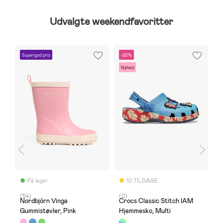
Udvalgte weekendfavoritter
Supergod pris
-20%
-
Nyhed
S
På lager
10 TILBAGE
(54)
(0)
(
Nordbjörn Vinga
Crocs Classic Stitch IAM
L
Gummistøvler, Pink
Hjemmesko, Multi
M