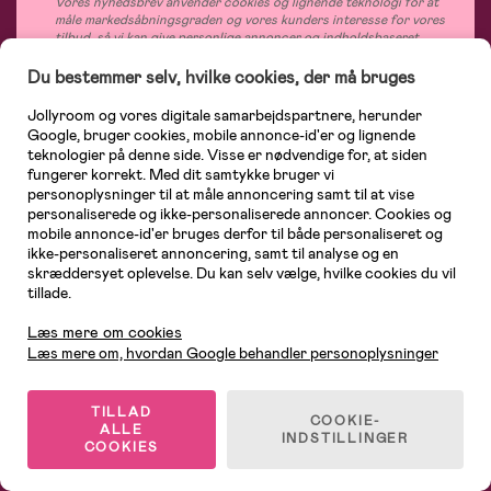
Vores nyhedsbrev anvender cookies og lignende teknologi for at
måle markedsåbningsgraden og vores kunders interesse for vores
tilbud, så vi kan give personlige annoncer og indholdsbaseret
marketing samt til statistiske formål. Læs mere om, hvordan vi
bruger og beskytter dine personoplysninger og cookies i vores
Du bestemmer selv, hvilke cookies, der må bruges
Privatlivspolicy
og
Cookiepolicy
. Du kan når som helst tage din
godkendelse af behandlingen af dine personoplysninger og cookies
Jollyroom og vores digitale samarbejdspartnere, herunder
tilbage ved at afmelde nyhedsbrevet.
Google, bruger cookies, mobile annonce-id'er og lignende
teknologier på denne side. Visse er nødvendige for, at siden
fungerer korrekt. Med dit samtykke bruger vi
personoplysninger til at måle annoncering samt til at vise
personaliserede og ikke-personaliserede annoncer. Cookies og
Hos Jollyroom.dk finder du et stort udvalg af produkter til børnefamilien.
mobile annonce-id'er bruges derfor til både personaliseret og
Her handler du hurtigt, let og altid til lave priser. Med 365 dages returret på
ikke-personaliseret annoncering, samt til analyse og en
ubrudt emballage, og vores kompetente medarbejdere på kundeservice, kan
skræddersyet oplevelse. Du kan selv vælge, hvilke cookies du vil
du føle dig helt tryg, når du handler hos os. I vores udvalg finder du
tillade.
barnevogne, autostole, børne- og babytøj, produkter til gravide og ammende
Kundeservice
mødre, indretning og inspiration, legetøj, babyudstyr og meget mere. Vi
tilbyder produkter fra velkendte varemærker som Britax, Maxi-Cosi, Baby
Læs mere om cookies
Jogger, BabyBjörn, Didriksons, KidKraft, Ergobaby, Phillips Avent, Neonate,
Læs mere om, hvordan Google behandler personoplysninger
Cybex, LEGO og mange flere. Kort sagt - et kæmpe sortiment venter på dig!
TILLAD
COOKIE-
ALLE
INDSTILLINGER
COOKIES