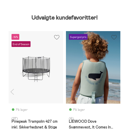
Udvalgte kundefavoritter!
-14%
Supergod pris
E
End of Season
På lager
På lager
(27)
(6)
(
Pinepeak Trampolin 427 cm
LIEWOOD Dove
V
inkl. Sikkerhedsnet & Stige
Svømmevest, It Comes In
B