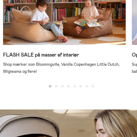
FLASH SALE på masser af interiør
Op
Shop mærker som Bloomingville, Vanilla Copenhagen Little Dutch,
Su
Wigiwama og flere!
ba