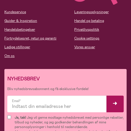
Kundeservice
Leveringsoplysninger
Guider & Inspiration
Handel og betaling
Handelsbetingelser
Privatlivspolitik
Fortrydelsesret, retur og garanti
Cookie settings
Ledige stillinger
Vores ansvar
Om os
NYHEDSBREV
Bliv nyhedsbrevsabonnent og få eksklusive fordele!
Email*
Ja, tak!
Jeg vil gerne modtage nyhedsbrevet med personlige rabatter,
tilbud og nyheder, og jeg godkender behandlingen af mine
personoplysninger i henhold til nedenstående.