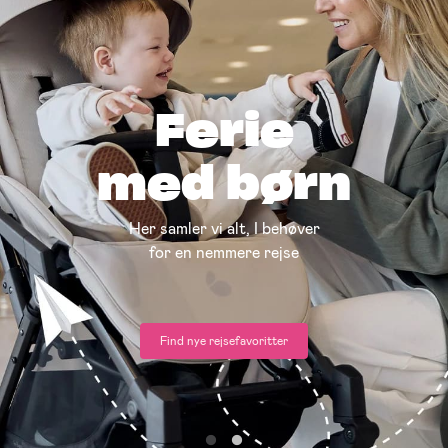
Endelig
sommer!
Alt, hvad I har brug for til stranden, rejsen, udflugterne og
alle sommerens lege
Gå til Summer Shop ->