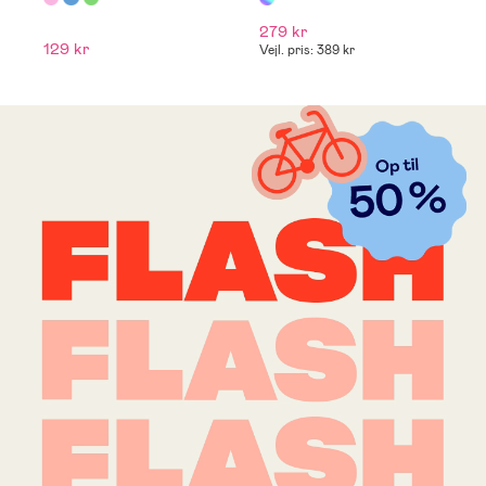
279 kr
2
129 kr
Vejl. pris: 389 kr
Ve
Klar til
skolestart!