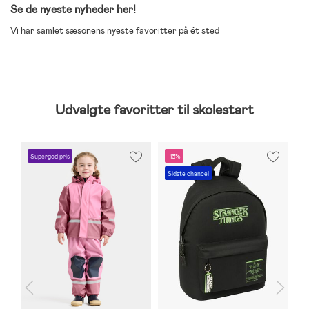
Se de nyeste nyheder her!
Vi har samlet sæsonens nyeste favoritter på ét sted
Udvalgte favoritter til skolestart
Supergod pris
-13%
S
Sidste chance!