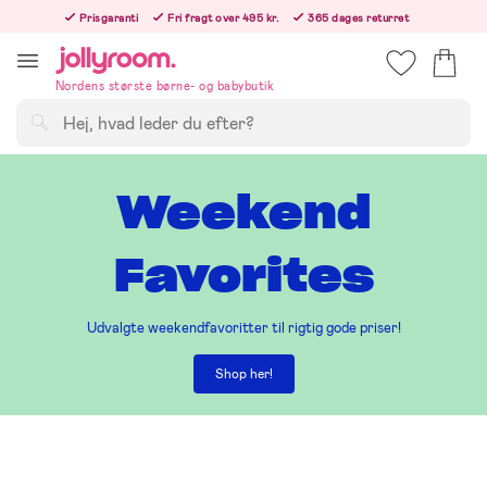
Hoppa
Prisgaranti
Fri fragt over 495 kr.
365 dages returret
till
Bestil nu, så sender vi samme hverdag!
innehållet
Nordens største børne- og babybutik
Søg
Weekend
Favorites
Udvalgte weekendfavoritter til rigtig gode priser!
Shop her!