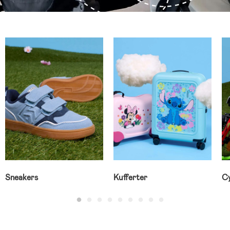
Sneakers
Kufferter
Cy