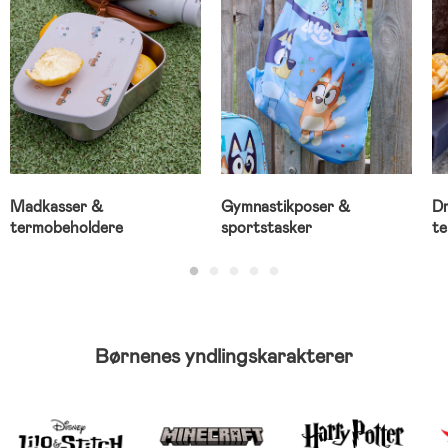
Madkasser &
Gymnastikposer &
Dr
termobeholdere
sportstasker
te
Børnenes yndlingskarakterer