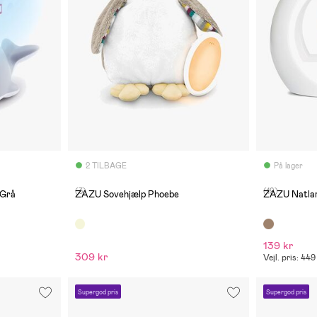
2 TILBAGE
På lager
(3)
(19)
 Grå
ZAZU Sovehjælp Phoebe
ZAZU Natla
139 kr
309 kr
Vejl. pris: 449
Supergod pris
Supergod pris