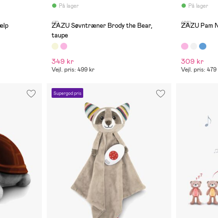
På lager
På lager
(3)
(28)
ælp
ZAZU Søvntræner Brody the Bear,
ZAZU Pam Na
taupe
349 kr
309 kr
Vejl. pris: 499 kr
Vejl. pris: 479
Supergod pris