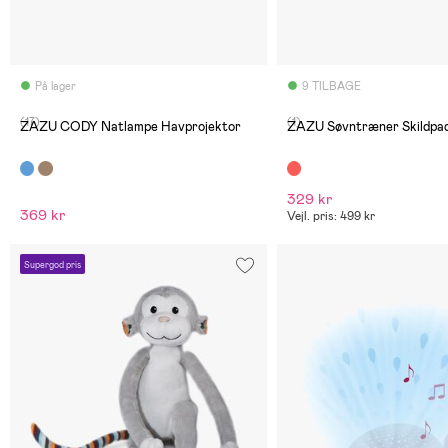
På lager
9 TILBAGE
(17)
(1)
ZAZU CODY Natlampe Havprojektor
ZAZU Søvntræner Skildpa
329 kr
369 kr
Vejl. pris: 499 kr
Supergod pris