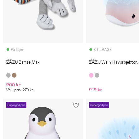
På lager
8 TILBAGE
(21)
(20)
ZAZU Bamse Max
ZAZU Wally Havprojektor, 
209 kr
219 kr
Vejl. pris: 279 kr
Supergod pris
Supergod pris