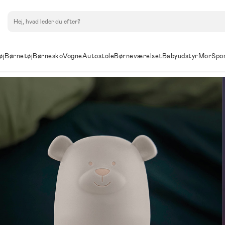
Søg
øj
Børnetøj
Børnesko
Vogne
Autostole
Børneværelset
Babyudstyr
Mor
Spo