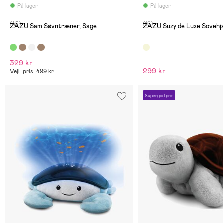
På lager
På lager
(45)
(16)
ZAZU Sam Søvntræner, Sage
ZAZU Suzy de Luxe Sovehj
329 kr
299 kr
Vejl. pris: 499 kr
Supergod pris