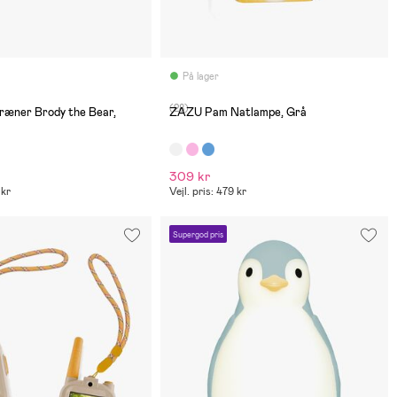
På lager
(28)
æner Brody the Bear,
ZAZU Pam Natlampe, Grå
309 kr
 kr
Vejl. pris: 479 kr
Supergod pris