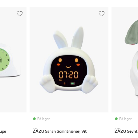
På lager
På lager
(0)
(17)
upe
ZAZU Sarah Somntræner, Vit
ZAZU Søvnt