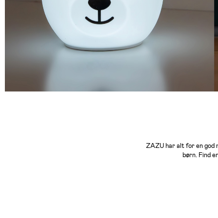
ZAZU har alt for en god 
børn. Find e