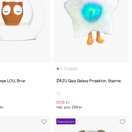
8 TILBAGE
(0)
mpe LOU, Brun
ZAZU Gaia Galaxy Projektor, Stjerne
209 kr
 kr
Vejl. pris: 299 kr
Supergod pris