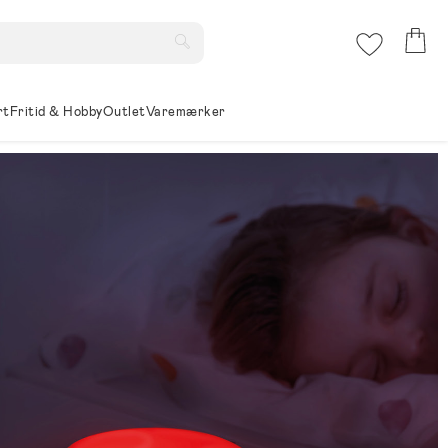
rt
Fritid & Hobby
Outlet
Varemærker