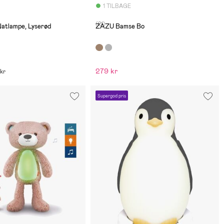
1 TILBAGE
(21)
tlampe, Lyserød
ZAZU Bamse Bo
279 kr
 kr
Supergod pris