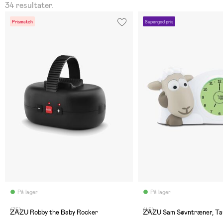
34 resultater.
Prismatch
Supergod pris
På lager
På lager
(75)
(45)
ZAZU Robby the Baby Rocker
ZAZU Sam Søvntræner, Ta