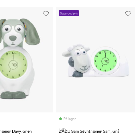
Supergod pris
På lager
(45)
ræner Davy, Grøn
ZAZU Sam Søvntræner Sam, Grå