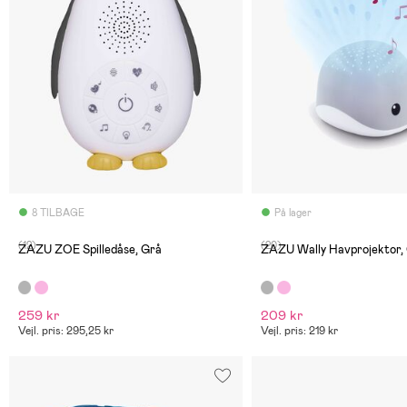
8 TILBAGE
På lager
(12)
(20)
ZAZU ZOE Spilledåse, Grå
ZAZU Wally Havprojektor,
259 kr
209 kr
Vejl. pris: 295,25 kr
Vejl. pris: 219 kr