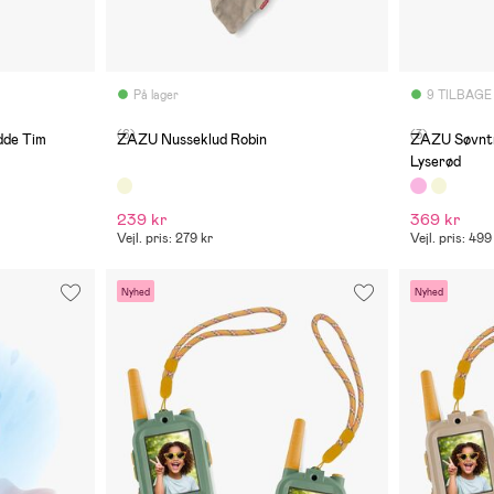
På lager
9 TILBAGE
(6)
(3)
dde Tim
ZAZU Nusseklud Robin
ZAZU Søvntr
Lyserød
239 kr
369 kr
Vejl. pris: 279 kr
Vejl. pris: 499
Nyhed
Nyhed