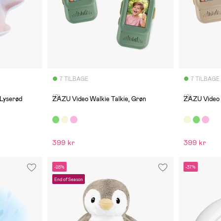
7 TILBAGE
7 TILBAGE
(0)
(0)
Lyserød
ZAZU Video Walkie Talkie, Grøn
ZAZU Video W
399 kr
399 kr
-28%
-37%
End of Season