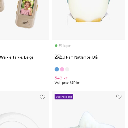
På lager
(28)
alkie Talkie, Beige
ZAZU Pam Natlampe, Blå
349 kr
Vejl. pris: 479 kr
Supergod pris