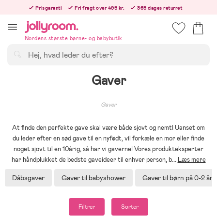
Hoppa
Prisgaranti
Fri fragt over 495 kr.
365 dages returret
till
Bestillinger efter kl. 12.00 sendes den følgende hverdag!
innehållet
Nordens største børne- og babybutik
Søg
Gaver
Gaver
At finde den perfekte gave skal være både sjovt og nemt! Uanset om
du leder efter en sød gave til en nyfødt, vil forkæle en mor eller finde
noget sjovt til en 10årig, så har vi gaverne! Vores produkteksperter
har håndplukket de bedste gaveideer til enhver person, b
...
Læs mere
Dåbsgaver
Gaver til babyshower
Gaver til børn på 0-2 år
Filtrer
Sorter