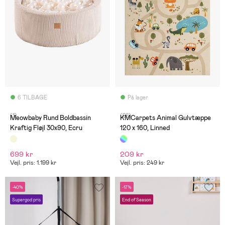
6 TILBAGE
På lager
(1)
(28)
Meowbaby Rund Boldbassin
KMCarpets Animal Gulvtæppe
Kraftig Fløjl 30x90, Ecru
120 x 160, Linned
699 kr
209 kr
Vejl. pris: 1.199 kr
Vejl. pris: 249 kr
-40%
-17%
Supergod pris
End of Season