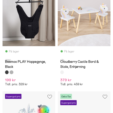
På lager
På lager
(59)
(7)
Beemoo PLAY Hoppegynge,
Cloudberry Castle Bord &
Black
Stole, Enhjørning
199 kr
379 kr
Tidl. pris: 329 kr
Tidl. pris: 459 kr
Supergod pris
Oeko-Tex
Supergod pris