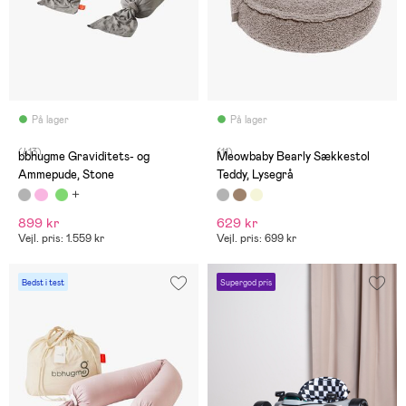
På lager
På lager
(413)
(11)
bbhugme Graviditets- og
Meowbaby Bearly Sækkestol
Ammepude, Stone
Teddy, Lysegrå
899 kr
629 kr
Vejl. pris: 1.559 kr
Vejl. pris: 699 kr
Bedst i test
Supergod pris