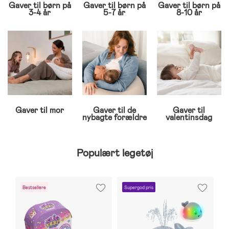
Gaver til børn på
Gaver til børn på
Gaver til børn på
3-4 år
5-7 år
8-10 år
Gaver til mor
Gaver til de
Gaver til
nybagte forældre
valentinsdag
Populært legetøj
Bestsellere
Supergod pris
B