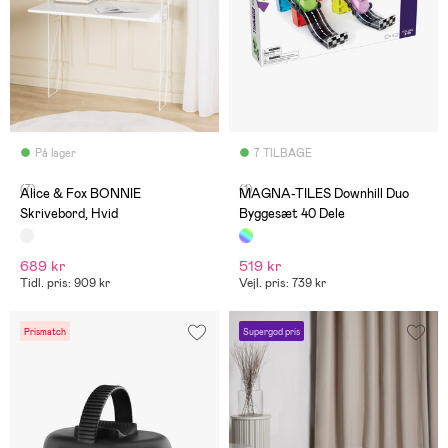
På lager
7 TILBAGE
(7)
(1)
Alice & Fox BONNIE
MAGNA-TILES Downhill Duo
Skrivebord, Hvid
Byggesæt 40 Dele
689 kr
519 kr
Tidl. pris: 909 kr
Vejl. pris: 739 kr
Prismatch
Supergod pris