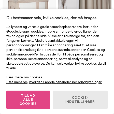
Du bestemmer selv, hvilke cookies, der må bruges
Jollyroom og vores digitale samarbejdspartnere, herunder
Google, bruger cookies, mobile annonce-id'er og lignende
teknologier på denne side. Visse er nødvendige for, at siden
fungerer korrekt. Med dit samtykke bruger vi
personoplysninger til at måle annoncering samt til at vise
personaliserede og ikke-personaliserede annoncer. Cookies og
mobile annonce-id'er bruges derfor til både personaliseret og
ikke-personaliseret annoncering, samt til analyse og en
På lager
På lager
skræddersyet oplevelse. Du kan selv vælge, hvilke cookies du vil
tillade.
Kundeservice
(3)
(157)
Kinderkraft JOY 2
Beemoo PLAY Explore Lære-
Læs mere om cookies
Weekendseng, Beige
gå-stol, Sage Green
Læs mere om, hvordan Google behandler personoplysninger
399 kr
449 kr
Vejl. pris: 539 kr
TILLAD
COOKIE-
ALLE
INDSTILLINGER
COOKIES
Supergod pris