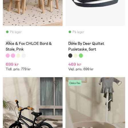
På lager
På lager
(32)
(64)
Alice & Fox CHLOE Bord &
Done By Deer Quiltet
Stole, Pink
Pusletaske, Sort
699 kr
469 kr
Tidl. pris: 779 kr
Vejl. pris: 699 kr
Oeko-Tex