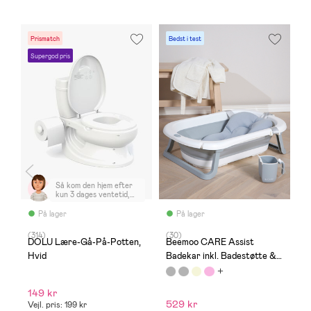
Prismatch
Bedst i test
P
Supergod pris
S
Så kom den hjem efter
kun 3 dages ventetid,
super hurtigt og nemt
Glæder mig til min søn
På lager
På lager
kommer hjem, super nem
og samle
(314)
(30)
(
2
DOLU Lære-Gå-På-Potten,
Beemoo CARE Assist
N
Hvid
Badekar inkl. Badestøtte &
B
Skyllekande, White/Grey
149 kr
8
529 kr
Vejl. pris: 199 kr
Ve