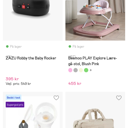
På lager
På lager
(75)
(157)
ZAZU Robby the Baby Rocker
Beemoo PLAY Explore Lære-
gå-stol, Blush Pink
395 kr
455 kr
Vejl. pris: 549 kr
Bedst i test
Supergod pris