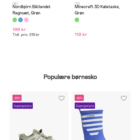
(6)
(0)
(1
Nordbjörn Båtlandet
Minecraft 3D Køletaske,
N
Regnsæt, Grøn
Grøn
S
199 kr
119 kr
4
Tidl. pris: 219 kr
Populære børnesko
-22%
-22%
-
Supergod pris
Supergod pris
S