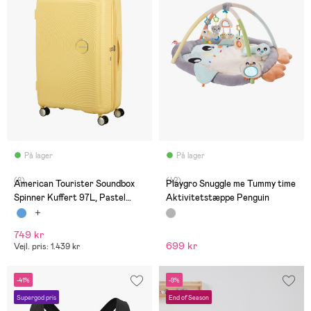
På lager
På lager
(8)
(42)
American Tourister Soundbox
Playgro Snuggle me Tummy time
Spinner Kuffert 97L, Pastel
Aktivitetstæppe Penguin
Yellow
749 kr
699 kr
Vejl. pris: 1.439 kr
-41%
-9%
Supergod pris
End of Season