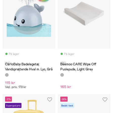
På lager
På lager
(44)
(26)
CarloBaby Badelegetøj
Beemoo CARE Wipe Off
Vandsprøjtende Hval m. Lys, Grå
Puslepude, Light Grey
115 kr
165 kr
Vejl. pris: 179 kr
-17%
-26%
Supergod pris
Bedst i test