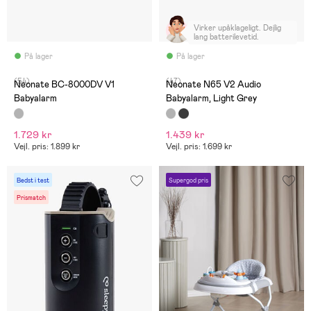
Virker upåklageligt. Dejlig
lang batterilevetid.
På lager
På lager
(54)
(47)
Neonate BC-8000DV V1
Neonate N65 V2 Audio
Babyalarm
Babyalarm, Light Grey
1.729 kr
1.439 kr
Vejl. pris: 1.899 kr
Vejl. pris: 1.699 kr
Bedst i test
Supergod pris
Prismatch