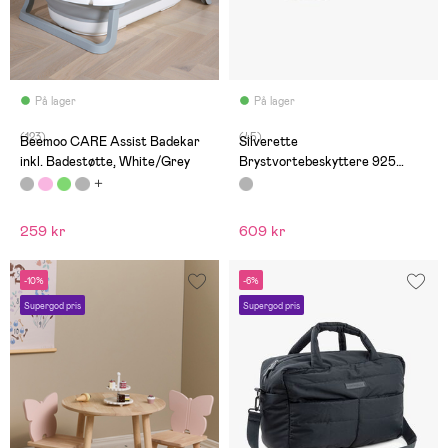
På lager
På lager
(123)
(45)
Beemoo CARE Assist Badekar
Silverette
inkl. Badestøtte, White/Grey
Brystvortebeskyttere 925
Silver
259 kr
609 kr
-10%
-6%
Supergod pris
Supergod pris