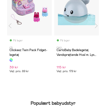
På lager
På lager
(1)
(44)
(
Clickeez Twin Pack Fidget-
CarloBaby Badelegetøj
C
legetøj
Vandsprøjtende Hval m. Lys,
1
Grå
39 kr
115 kr
1
Vejl. pris: 89 kr
Vejl. pris: 179 kr
Populært babyudstyr