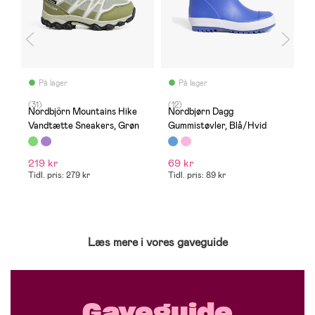
På lager
På lager
(31)
(12)
(3
s,
Nordbjörn Mountains Hike
Nordbjørn Dagg
N
Vandtætte Sneakers, Grøn
Gummistøvler, Blå/Hvid
V
B
219 kr
69 kr
2
Tidl. pris: 279 kr
Tidl. pris: 89 kr
Ti
Læs mere i vores gaveguide
Gaveguide