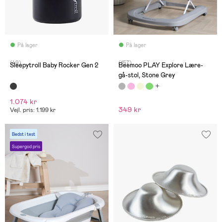
På lager
På lager
(49)
(157)
Sleepytroll Baby Rocker Gen 2
Beemoo PLAY Explore Lære-
gå-stol, Stone Grey
1.074 kr
349 kr
Vejl. pris: 1.199 kr
Bedst i test
Supergod pris