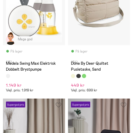
Mega god
På lager
På lager
(16)
(64)
Medela Swing Maxi Elektrisk
Done By Deer Quiltet
Dobbelt Brystpumpe
Pusletaske, Sand
1.149 kr
449 kr
Vejl. pris: 1.919 kr
Vejl. pris: 699 kr
Supergod pris
Supergod pris