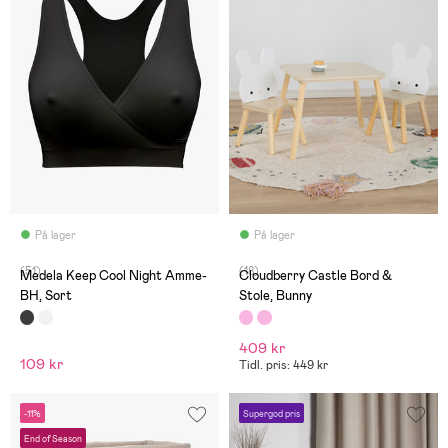
På lager
På lager
(51)
(18)
Medela Keep Cool Night Amme-
Cloudberry Castle Bord &
BH, Sort
Stole, Bunny
409 kr
109 kr
Tidl. pris: 449 kr
-11%
Supergod pris
End of Season