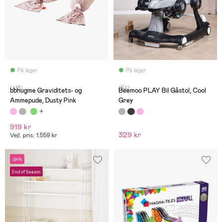
På lager
På lager
(413)
(54)
bbhugme Graviditets- og
Beemoo PLAY Bil Gåstol, Cool
Ammepude, Dusty Pink
Grey
919 kr
329 kr
Vejl. pris: 1.559 kr
-24%
End of Season