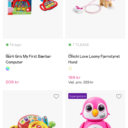
På lager
7 TILBAGE
(0)
(5)
Gurli Gris My First Bærbar
Chichi Love Loomy Fjernstyret
Computer
Hund
189 kr
209 kr
Vejl. pris: 229 kr
Supergod pris