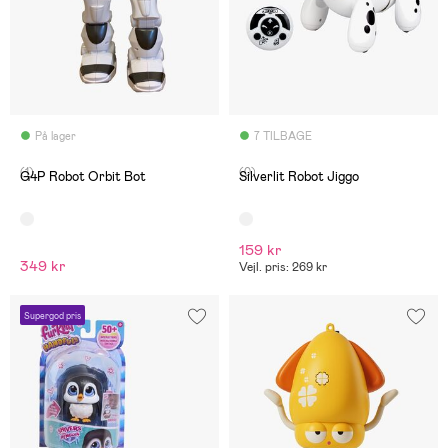
På lager
7 TILBAGE
(1)
(0)
G4P Robot Orbit Bot
Silverlit Robot Jiggo
159 kr
349 kr
Vejl. pris: 269 kr
Supergod pris