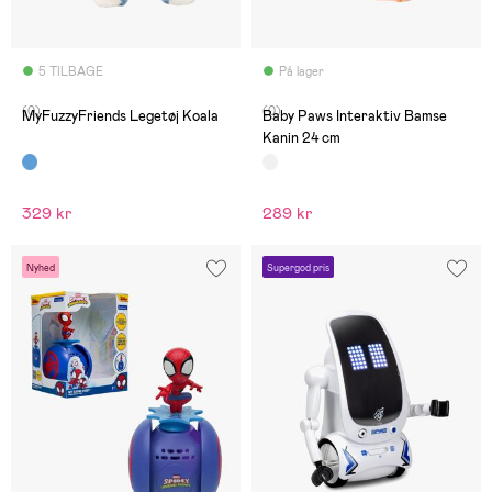
5 TILBAGE
På lager
(0)
(0)
MyFuzzyFriends Legetøj Koala
Baby Paws Interaktiv Bamse
Kanin 24 cm
329 kr
289 kr
Nyhed
Supergod pris