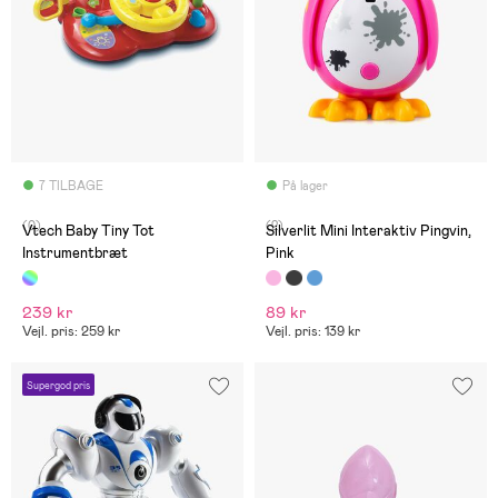
7 TILBAGE
På lager
(0)
(2)
Vtech Baby Tiny Tot
Silverlit Mini Interaktiv Pingvin,
Instrumentbræt
Pink
239 kr
89 kr
Vejl. pris: 259 kr
Vejl. pris: 139 kr
Supergod pris