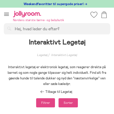
Hoppa
⁠ Weekendfavoritter til supergode priser! →
till
innehållet
Nordens største børne- og babybutik
Søg
Interaktivt Legetøj
Legetøj
Interaktivt Legetøj
Interaktivt legetøj er elektronisk legetøj, som reagerer direkte på
barnet og som nogle gange tilpasser sig helt individuelt. Find alt fra
gøende hunde til talende dukker og nyd den ”næstenvirkelige” ven
eller søde kæledyr.
Tilbage til Legetøj
Filtrer
Sorter