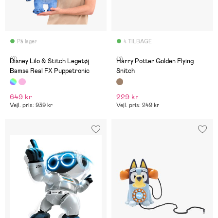
På lager
4 TILBAGE
(2)
(1)
Disney Lilo & Stitch Legetøj
Harry Potter Golden Flying
Bamse Real FX Puppetronic
Snitch
649 kr
229 kr
Vejl. pris: 939 kr
Vejl. pris: 249 kr