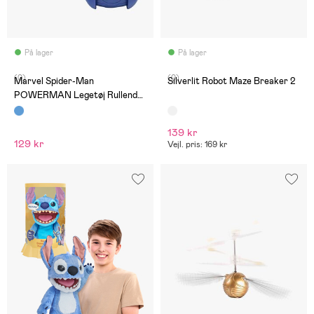
På lager
På lager
(0)
(0)
Marvel Spider-Man
Silverlit Robot Maze Breaker 2
POWERMAN Legetøj Rullende
Robot
139 kr
129 kr
Vejl. pris: 169 kr