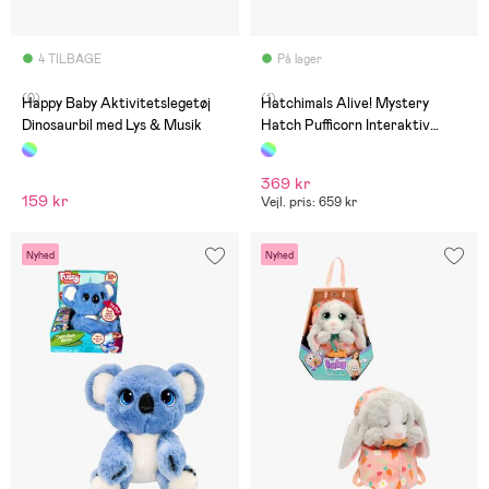
4 TILBAGE
På lager
(0)
(1)
Happy Baby Aktivitetslegetøj
Hatchimals Alive! Mystery
Dinosaurbil med Lys & Musik
Hatch Pufficorn Interaktiv
Bamse Blandet Udvalg
369 kr
159 kr
Vejl. pris: 659 kr
Nyhed
Nyhed