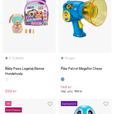
9 TILBAGE
På lager
(0)
(0)
Baby Paws Legetøj Bamse
Paw Patrol Megafon Chase
Hundehvalp
149 kr
229 kr
Vejl. pris: 169 kr
-11%
Supergod pris
End of Season