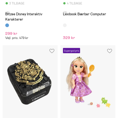
3 TILBAGE
4 TILBAGE
(0)
(2)
Bitzee Disney Interaktiv
Lexibook Bærbar Computer
Karakterer
299 kr
329 kr
Vejl. pris: 479 kr
Supergod pris