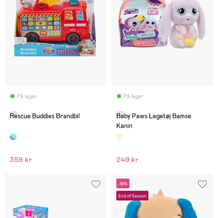
På lager
På lager
(0)
(0)
Rescue Buddies Brandbil
Baby Paws Legetøj Bamse
Kanin
359 kr
249 kr
-18%
End of Season