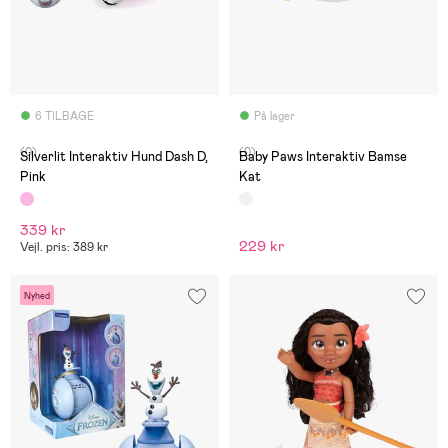
6 TILBAGE
På lager
(0)
(0)
Silverlit Interaktiv Hund Dash D,
Baby Paws Interaktiv Bamse
Pink
Kat
339 kr
229 kr
Vejl. pris: 389 kr
Nyhed