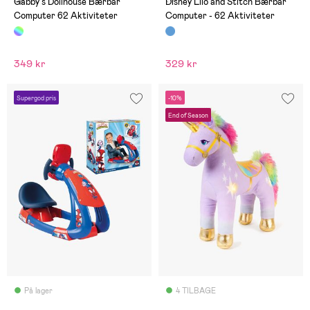
Gabby's Dollhouse Bærbar
Disney Lilo and Stitch Bærbar
Computer 62 Aktiviteter
Computer - 62 Aktiviteter
349 kr
329 kr
Supergod pris
-10%
End of Season
På lager
4 TILBAGE