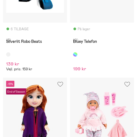
6 TILBAGE
På lager
(3)
(0)
Silverlit Robo Beats
Bluey Telefon
139 kr
199 kr
Vejl. pris: 159 kr
-13%
End of Season