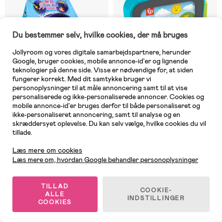
Du bestemmer selv, hvilke cookies, der må bruges
Jollyroom og vores digitale samarbejdspartnere, herunder
Google, bruger cookies, mobile annonce-id'er og lignende
teknologier på denne side. Visse er nødvendige for, at siden
fungerer korrekt. Med dit samtykke bruger vi
personoplysninger til at måle annoncering samt til at vise
personaliserede og ikke-personaliserede annoncer. Cookies og
mobile annonce-id'er bruges derfor til både personaliseret og
ikke-personaliseret annoncering, samt til analyse og en
skræddersyet oplevelse. Du kan selv vælge, hvilke cookies du vil
På lager
På lager
tillade.
Kundeservice
(0)
(0)
Bitzee Interaktiv Hamsterbold
Fisher-Price
Læs mere om cookies
Historiefortællende Oplæser
Læs mere om, hvordan Google behandler personoplysninger
TILLAD
509 kr
139 kr
COOKIE-
ALLE
INDSTILLINGER
COOKIES
Sidste chance!