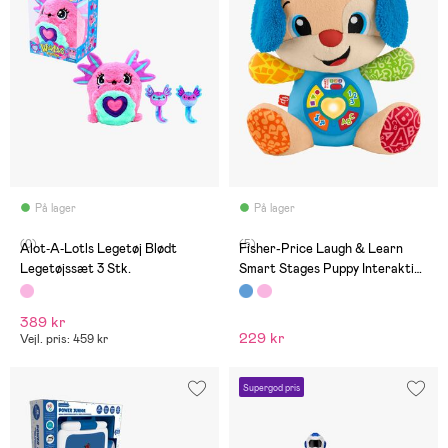
På lager
På lager
(0)
(5)
Alot‑A‑Lotls Legetøj Blødt
Fisher-Price Laugh & Learn
Legetøjssæt 3 Stk.
Smart Stages Puppy Interaktivt
Legetøj
389 kr
229 kr
Vejl. pris: 459 kr
Supergod pris