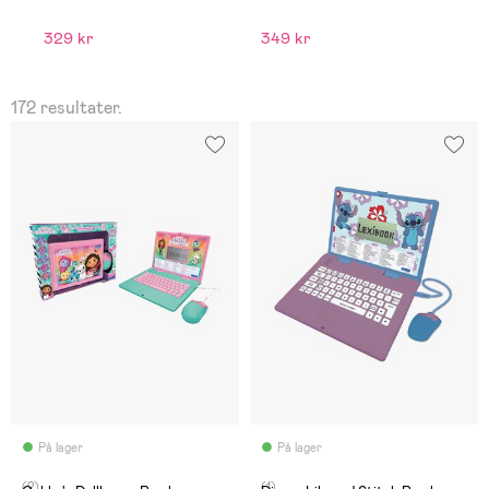
2
329 kr
349 kr
Ve
172 resultater.
På lager
På lager
(2)
(1)