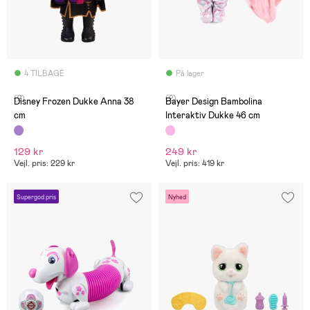
4 TILBAGE
På lager
(2)
(2)
Disney Frozen Dukke Anna 38
Bayer Design Bambolina
cm
Interaktiv Dukke 46 cm
129 kr
249 kr
Vejl. pris: 229 kr
Vejl. pris: 419 kr
Supergod pris
Nyhed