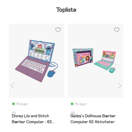
Topliste
-
E
På lager
På lager
(1)
(2)
(
Disney Lilo and Stitch
Gabby's Dollhouse Bærbar
U
il
Bærbar Computer - 62
Computer 62 Aktiviteter
B
Aktiviteter
3