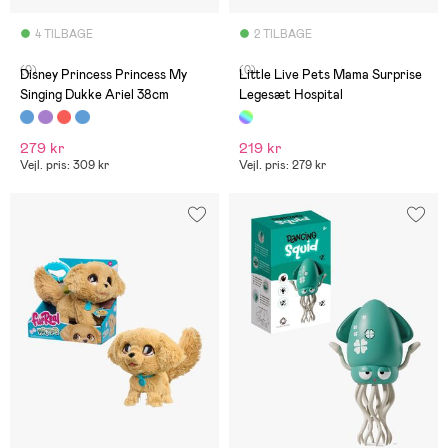
4 TILBAGE
2 TILBAGE
(0)
(0)
Disney Princess Princess My
Little Live Pets Mama Surprise
Singing Dukke Ariel 38cm
Legesæt Hospital
279 kr
219 kr
Vejl. pris: 309 kr
Vejl. pris: 279 kr