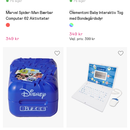
På lager
På lager
(1)
(0)
Marvel Spider-Man Bærbar
Clementoni Baby Interaktiv Tog
Computer 62 Aktiviteter
med Bondegårdsdyr
349 kr
349 kr
Vejl. pris: 399 kr