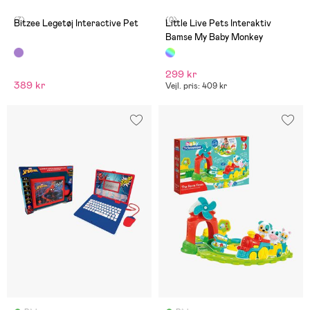
(7)
(0)
Bitzee Legetøj Interactive Pet
Little Live Pets Interaktiv
Bamse My Baby Monkey
299 kr
389 kr
Vejl. pris: 409 kr