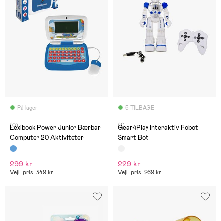
På lager
5 TILBAGE
(0)
(1)
Lexibook Power Junior Bærbar
Gear4Play Interaktiv Robot
Computer 20 Aktiviteter
Smart Bot
299 kr
229 kr
Vejl. pris: 349 kr
Vejl. pris: 269 kr