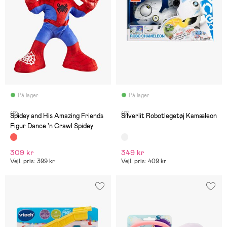
På lager
På lager
(2)
(0)
Spidey and His Amazing Friends
Silverlit Robotlegetøj Kamæleon
Figur Dance 'n Crawl Spidey
309 kr
349 kr
Vejl. pris: 399 kr
Vejl. pris: 409 kr