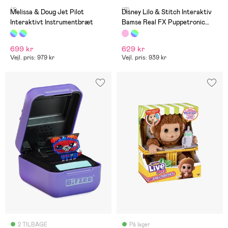
(1)
(2)
Melissa & Doug Jet Pilot
Disney Lilo & Stitch Interaktiv
Interaktivt Instrumentbræt
Bamse Real FX Puppetronic
Angel
699 kr
629 kr
Vejl. pris: 979 kr
Vejl. pris: 939 kr
2 TILBAGE
På lager