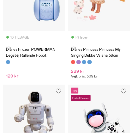
10 TILBAGE
På lager
(0)
(0)
Disney Frozen POWERMAN
Disney Princess Princess My
Legetøj Rullende Robot
Singing Dukke Vaiana 38cm
229 kr
129 kr
Vejl. pris: 309 kr
-11%
End of Season