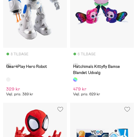
8 TILBAGE
6 TILBAGE
(0)
(0)
Gear4Play Hero Robot
Hatchimals Kittyfly Bamse
Blandet Udvalg
329 kr
479 kr
Vejl. pris: 389 kr
Vejl. pris: 629 kr