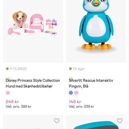
8 TILBAGE
På lager
(2)
(3)
Disney Princess Style Collection
Silverlit Rescue Interaktiv
Hund med Skønhedstilbehør
Pingvin, Blå
249 kr
149 kr
Vejl. pris: 389 kr
Vejl. pris: 239 kr