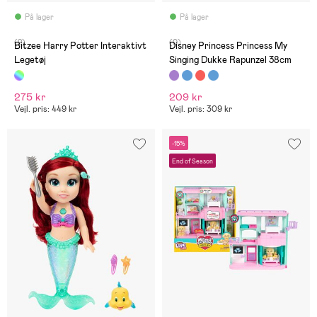
På lager
På lager
(2)
(0)
Bitzee Harry Potter Interaktivt
Disney Princess Princess My
Legetøj
Singing Dukke Rapunzel 38cm
275 kr
209 kr
Vejl. pris: 449 kr
Vejl. pris: 309 kr
-15%
End of Season