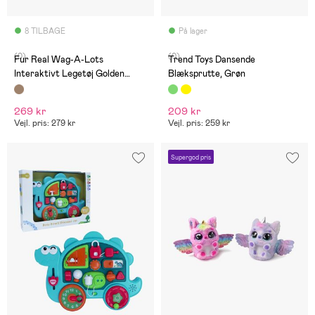
8 TILBAGE
På lager
(0)
(0)
Fur Real Wag-A-Lots
Trend Toys Dansende
Interaktivt Legetøj Golden
Blæksprutte, Grøn
Retriever
269 kr
209 kr
Vejl. pris: 279 kr
Vejl. pris: 259 kr
Supergod pris