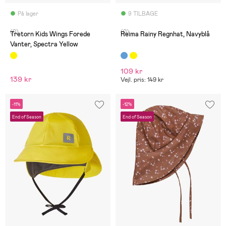
På lager
9 TILBAGE
(0)
(0)
Tretorn Kids Wings Forede
Reima Rainy Regnhat, Navyblå
Vanter, Spectra Yellow
109 kr
139 kr
Vejl. pris: 149 kr
-11%
-12%
End of Season
End of Season