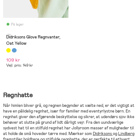
På lager
(7)
Didriksons Glove Regnvanter,
Oat Yellow
109 kr
Vejl. pris: 149 kr
Regnhatte
Når himlen bliver grå, og regnen begynder at vælte ned, er det vigtigt at
have en pålidelig regnhat, især for familier med eventyrlystne børn. En
regnhat giver den afgørende beskyttelse og sikrer, at udendørs sjov ikke
behøver at slutte på grund af lidt dårligt vejr. Fra den uundværlige
sydvest hat til en stilfuld regnhat har Jollyroom masser af muligheder til
at holde de små hoveder tørre med. Mærker som
Didriksons
og
Lindberg
fremstiller holdbare og stilfulde regnhatte, der er perfekte til ethvert