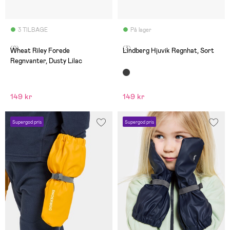
3 TILBAGE
På lager
(0)
(3)
Wheat Riley Forede
Lindberg Hjuvik Regnhat, Sort
Regnvanter, Dusty Lilac
149 kr
149 kr
Supergod pris
Supergod pris