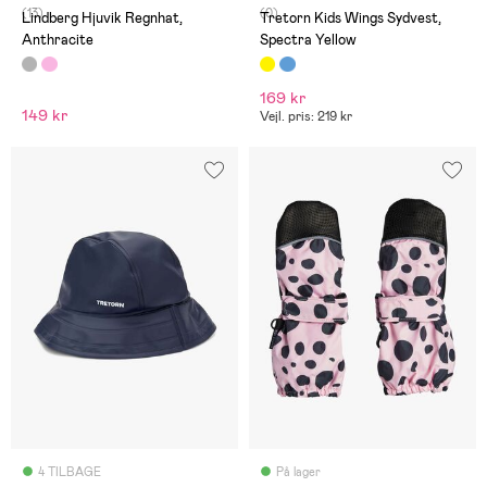
(13)
(0)
Lindberg Hjuvik Regnhat,
Tretorn Kids Wings Sydvest,
Anthracite
Spectra Yellow
169 kr
149 kr
Vejl. pris: 219 kr
4 TILBAGE
På lager