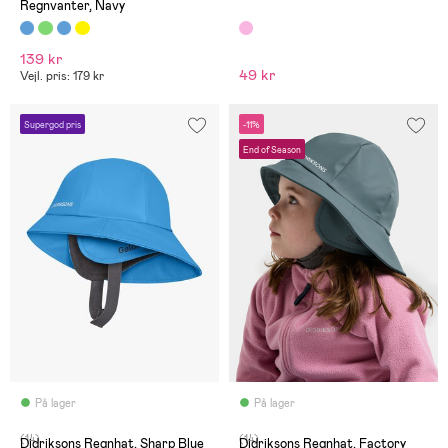
Regnvanter, Navy
139 kr
49 kr
Vejl. pris: 179 kr
Supergod pris
-11%
End of Season
På lager
På lager
(14)
(14)
Didriksons Regnhat, Sharp Blue
Didriksons Regnhat, Factory