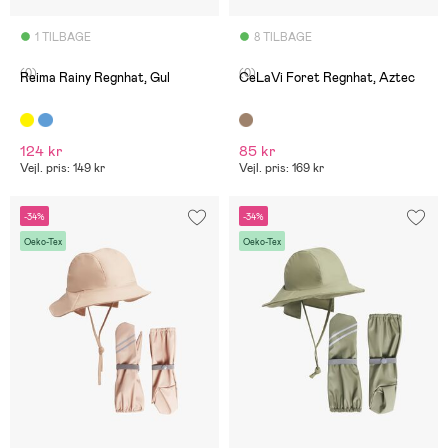
1 TILBAGE
8 TILBAGE
(0)
(0)
Reima Rainy Regnhat, Gul
CeLaVi Foret Regnhat, Aztec
124 kr
85 kr
Vejl. pris: 149 kr
Vejl. pris: 169 kr
-34%
-34%
Oeko-Tex
Oeko-Tex