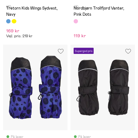
(0)
(8)
Tretorn Kids Wings Sydvest,
Nordbjørn Trollfjord Vanter,
Navy
Pink Dots
169 kr
119 kr
Vejl. pris: 219 kr
Supergod pris
På lager
På lager