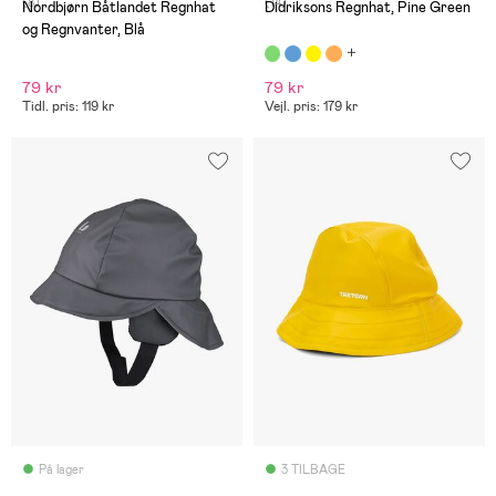
(8)
(14)
Nordbjørn Båtlandet Regnhat
Didriksons Regnhat, Pine Green
og Regnvanter, Blå
79 kr
79 kr
Tidl. pris: 119 kr
Vejl. pris: 179 kr
På lager
3 TILBAGE