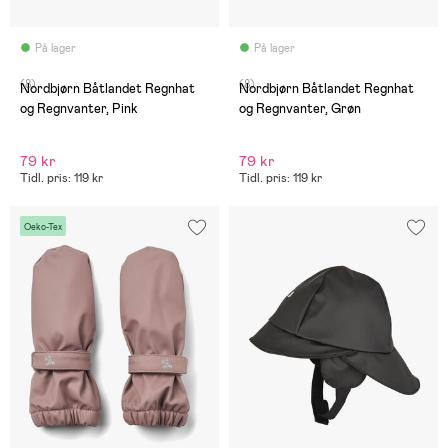
På lager
På lager
(8)
(8)
Nordbjørn Båtlandet Regnhat
Nordbjørn Båtlandet Regnhat
og Regnvanter, Pink
og Regnvanter, Grøn
79 kr
79 kr
Tidl. pris: 119 kr
Tidl. pris: 119 kr
Oeko-Tex