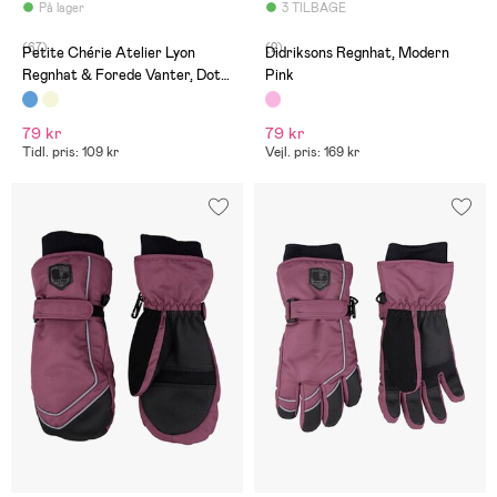
På lager
3 TILBAGE
(67)
(2)
Petite Chérie Atelier Lyon
Didriksons Regnhat, Modern
Regnhat & Forede Vanter, Dots
Pink
Icy Morn
79 kr
79 kr
Tidl. pris: 109 kr
Vejl. pris: 169 kr