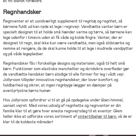
et hit blandt forældre.
Regnhandsker
Regnvanter er et uundværligt supplement til regntøj og regnhat, så
børnene fuldt ud kan nyde at lege i regnvejr. Vandtætte vanter børn er
specielt designet til at holde små hænder varme og tørre, så børnene kan
lege udenfor i timevis uden at få våde og kolde fingre. Vanter, der er
designet til regn, skal ikke kun være vandtætte, men også slidstærke og
nemme at rengøre, da de skal kunne holde til at lege i mudrede vandpytter
og på våde legepladser.
Regnhandsker fås i forskellige designs og materialer, også til helt små
børn. Funktioner som elastiske manchetter og skridsikre overflader gør
de vandtætte handsker børn alsidige til alle former for leg i vådt vejr.
Jollyroom tilbyder innovative regnhandsker, der lover komfort og
holdbarhed og sikrer, at ingen regnbyge lægger en dæmper på
eventyrlystne børns humør.
Hos Jollyroom opfordrer vi til at gå på opdagelse under åben himmel,
uanset vejret. Med vores udvalg af regnhatte og regnvanter er din
familie klar til at gøre hver eneste regnvejrsdag til et eventyr. Glem
heller ikke at udforske vores sortiment af
vintertilbehør til børn
, så de er
klar til de koldeste måneder!