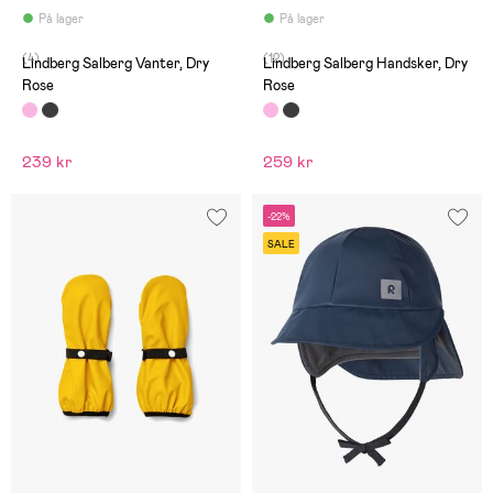
På lager
På lager
(4)
(12)
Lindberg Salberg Vanter, Dry
Lindberg Salberg Handsker, Dry
Rose
Rose
239 kr
259 kr
-22%
SALE