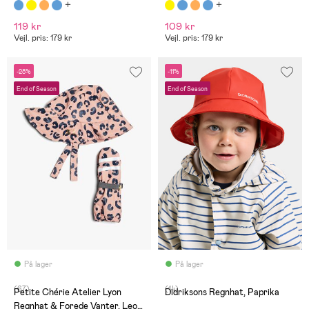
119 kr
109 kr
Vejl. pris: 179 kr
Vejl. pris: 179 kr
-28%
-11%
End of Season
End of Season
På lager
På lager
(67)
(14)
Petite Chérie Atelier Lyon
Didriksons Regnhat, Paprika
Regnhat & Forede Vanter, Leo