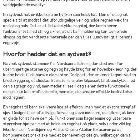
vandpjaskende eventyr.
En sydvest hat er ikke bare en hvilken som helst hat. Den er designet
specielt til at modstå det uforudsigelige vejr og holde regnen væk fra
ansigt og hals. Det er et tidløst stykke regntøj, der kombinerer
funktionalitet med stil og sikrer, at dit barn holder sig tør. Den brede
skygge og det vandtætte materiale gør den til et uundværligt tilbehør i
regnvejr.
Hvorfor hedder det en sydvest?
Navnet sydvest stammer fra Nordsøens fiskere, der stod over for
ubarmhjertige storme og regn og havde brug for en hovedbeklædning, der
kunne holde til de barske elementer. Designet, der er kendetegnet ved en
bred skygge og et slidstærkt materiale, blev tilpasset til at beskytte mod
den slagregn og vind, man møder til søs. I dag tjener dette funktionelle
design ikke kun professionelle, men alle, der ønsker effektiv beskyttelse
mod regnen.
En regnhat til børn skal være lige så effektiv, men med et ekstra strejf af
sjov. Designet har ofte livlige farver og sjove mønstre, der sikrer, at børn
er glade for at have dem på. Funktioner som hageremme og justerbare
størrelser hjælper med at holde en regnhat på plads, selv under vild leg.
Mærker som Nordbjørn og Petite Chérie Atelier fokuserer på at
kombinere det praktiske med et børnevenligt design, hvilket gør dem til