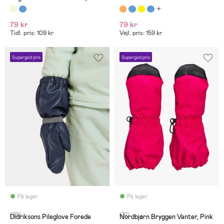
Mellow Rose
79 kr
79 kr
Tidl. pris: 109 kr
Vejl. pris: 159 kr
Supergod pris
Supergod pris
På lager
På lager
(29)
(31)
Didriksons Pileglove Forede
Nordbjørn Bryggen Vanter, Pink