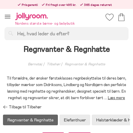
Hoppa
Prisgaranti
Fri fragt over 495 kr.
365 dages returret
till
Bestillinger efter kl. 12.00 sendes den følgende hverdag!
innehållet
Nordens største børne- og babybutik
Søg
Regnvanter & Regnhatte
Børnetøj
Tilbehør
Regnvanter & Regnhatte
Til forældre, der ønsker førsteklasses regnbeskyttelse til deres børn,
tilbyder mærker som Didriksons, Lindberg og Nordbjørn den perfekte
løsning med regnhatte og regnhandsker, designet specielt til børn. En
regnhat og regnvanter sikrer, at dit barn forbliver tørt
...
Læs mere
Tilbage til Tilbehør
Regnvanter & Regnhatte
Elefanthuer
Halstørklæder & Ha