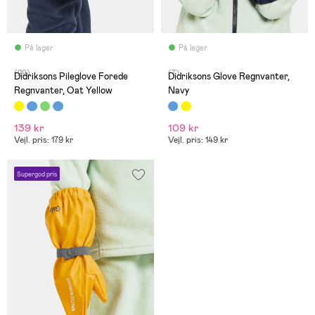
På lager
På lager
(29)
(7)
Didriksons Pileglove Forede
Didriksons Glove Regnvanter,
Regnvanter, Oat Yellow
Navy
139 kr
109 kr
Vejl. pris: 179 kr
Vejl. pris: 149 kr
Supergod pris