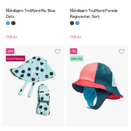
(15)
(15)
Nordbjørn Trollfjord Re, Blue
Nordbjørn Trollfjord Forede
Dots
Regnvanter, Sort
119 kr
119 kr
-28%
-11%
End of Season
Oeko-Tex