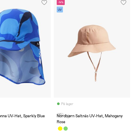
-14%
UV
På lager
(25)
onna UV-Hat, Sparkly Blue
Nordbjørn Saltnäs UV-Hat, Mahogany
Rose