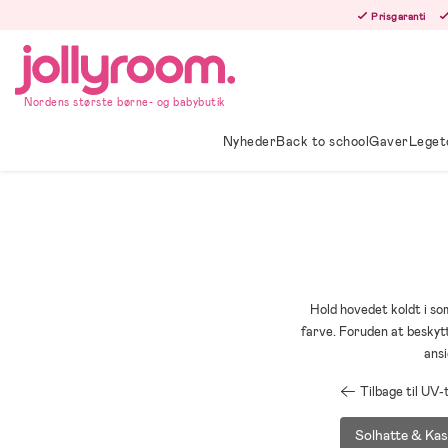
Hoppa
Prisgaranti
till
innehållet
Nordens største børne- og babybutik
Nyheder
Back to school
Gaver
Leget
Hold hovedet koldt i so
farve. Foruden at beskytt
ansi
Tilbage til UV-
Solhatte & Kas