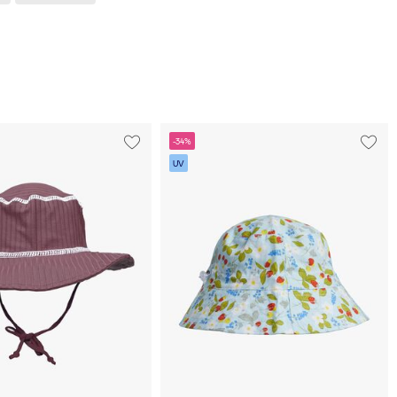
-34%
UV