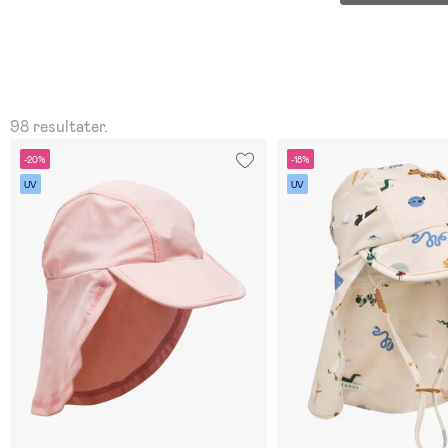
98 resultater.
-20%
-18%
UV
UV