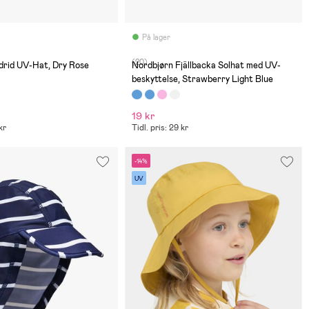
På lager
(20)
drid UV-Hat, Dry Rose
Nordbjørn Fjällbacka Solhat med UV-
beskyttelse, Strawberry Light Blue
19 kr
kr
Tidl. pris: 29 kr
-14%
UV