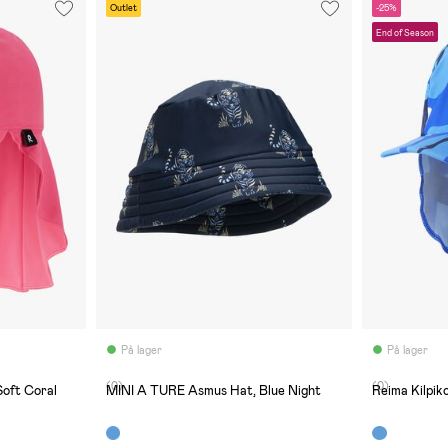
Outlet
-25%
End of Season
På lager
På lager
(0)
(0)
oft Coral
MINI A TURE Asmus Hat, Blue Night
Reima Kilpik