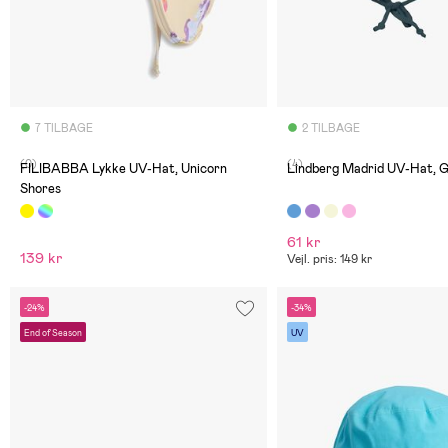
7 TILBAGE
2 TILBAGE
(0)
(4)
FILIBABBA Lykke UV-Hat, Unicorn
Lindberg Madrid UV-Hat, G
Shores
61 kr
139 kr
Vejl. pris: 149 kr
-24%
-34%
End of Season
UV