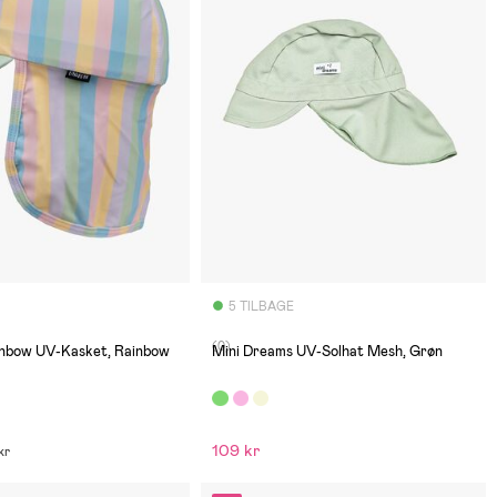
5 TILBAGE
(0)
inbow UV-Kasket, Rainbow
Mini Dreams UV-Solhat Mesh, Grøn
109 kr
kr