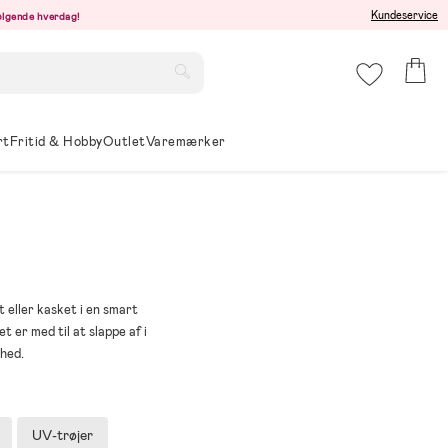
Kundeservice
følgende hverdag!
rt
Fritid & Hobby
Outlet
Varemærker
 eller kasket i en smart
 er med til at slappe af i
thed.
UV-trøjer