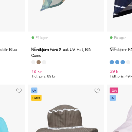
På lager
På lager
(0)
(26)
oblin Blue
Nordbjörn Fårö 2-pak UV-Hat, Blå
Nordbjørn F
Camo
79 kr
39 kr
Tidl. pris: 89 kr
Tidl. pris: 49 
UV
-22%
Outlet
UV