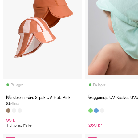
På lager
På lager
(0)
(1)
Nordbjörn Fårö 2-pak UV-Hat, Pink
Geggamoja UV-Kasket UV5
Stribet
99 kr
269 kr
Tidl. pris: 119 kr