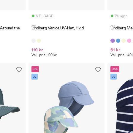
8 TILBAGE
På lager
(3)
(4)
Around the
Lindberg Venice UV-Hat, Hvid
Lindberg Ma
119 kr
61 kr
Vejl. pris: 199 kr
Vejl. pris: 149 
-11%
-20%
UV
UV