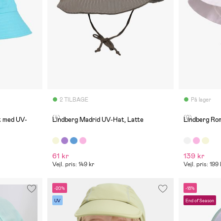
2 TILBAGE
På lager
(4)
(0)
t med UV-
Lindberg Madrid UV-Hat, Latte
Lindberg Rom
61 kr
139 kr
Vejl. pris: 149 kr
Vejl. pris: 199 
-20%
-18%
UV
End of Season