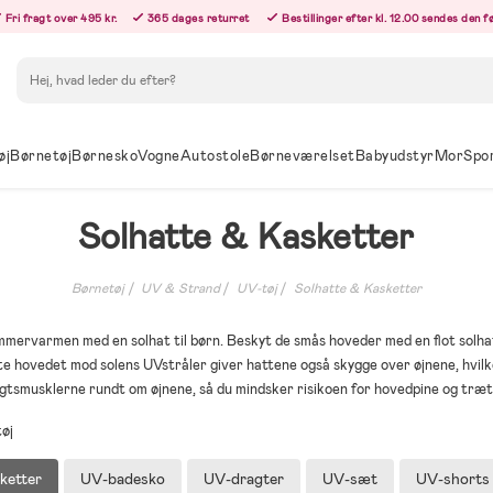
Fri fragt over 495 kr.
365 dages returret
Bestillinger efter kl. 12.00 sendes den 
Søg
øj
Børnetøj
Børnesko
Vogne
Autostole
Børneværelset
Babyudstyr
Mor
Spo
Solhatte & Kasketter
Børnetøj
UV & Strand
UV-tøj
Solhatte & Kasketter
mmervarmen med en solhat til børn. Beskyt de smås hoveder med en flot solhat
e hovedet mod solens UVstråler giver hattene også skygge over øjnene, hvilket
gtsmusklerne rundt om øjnene, så du mindsker risikoen for hovedpine og træ
tøj
ketter
UV-badesko
UV-dragter
UV-sæt
UV-shorts