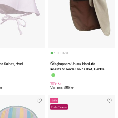
1 TILBAGE
(0)
e Solhat, Hvid
Craghoppers Unisex NosiLife
Insektafvisende UV-Kasket, Pebble
199 kr
kr
Vejl. pris: 259 kr
-22%
End of Season