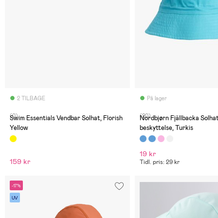
2 TILBAGE
På lager
(0)
(20)
Swim Essentials Vendbar Solhat, Florish
Nordbjørn Fjällbacka Solha
Yellow
beskyttelse, Turkis
19 kr
159 kr
Tidl. pris: 29 kr
-17%
UV