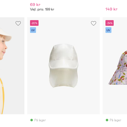
69 kr
149 kr
Vejl. pris: 199 kr
-20%
-34%
UV
UV
På lager
På lager