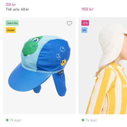
39 kr
169 kr
Tidl. pris: 49 kr
Oeko-Tex
-17%
Outlet
UV
På lager
På lager