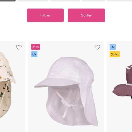
Filtrer
Sorter
-20%
UV
UV
Outlet