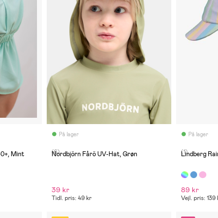
På lager
På lager
(6)
(1)
0+, Mint
Nordbjörn Fårö UV-Hat, Grøn
Lindberg Ra
39 kr
89 kr
Tidl. pris: 49 kr
Vejl. pris: 139 