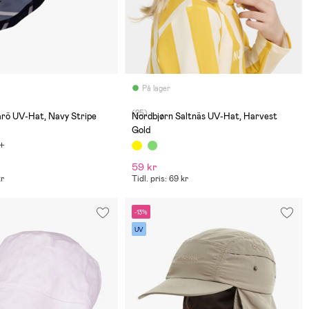
På lager
(25)
årö UV-Hat, Navy Stripe
Nordbjørn Saltnäs UV-Hat, Harvest
Gold
59 kr
kr
Tidl. pris: 69 kr
-13%
UV