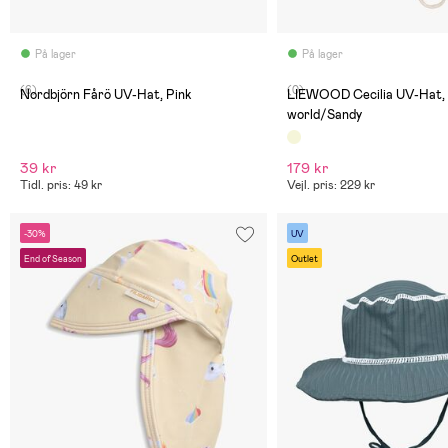
På lager
På lager
(6)
(0)
Nordbjörn Fårö UV-Hat, Pink
LIEWOOD Cecilia UV-Hat, 
world/Sandy
39 kr
179 kr
Tidl. pris: 49 kr
Vejl. pris: 229 kr
-30%
UV
End of Season
Outlet