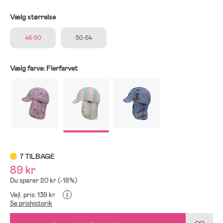
Vælg størrelse
46-50
50-54
Vælg farve:
Flerfarvet
7 TILBAGE
89 kr
Du sparer 20 kr (-18%)
i
Vejl. pris: 139 kr
Se prishistorik