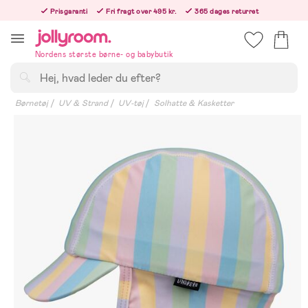
Hoppa
Prisgaranti
Fri fragt over 495 kr.
365 dages returret
till
Bestil i dag, så sender vi lige efter helligdagen
innehållet
Nordens største børne- og babybutik
Søg
Børnetøj
UV & Strand
UV-tøj
Solhatte & Kasketter