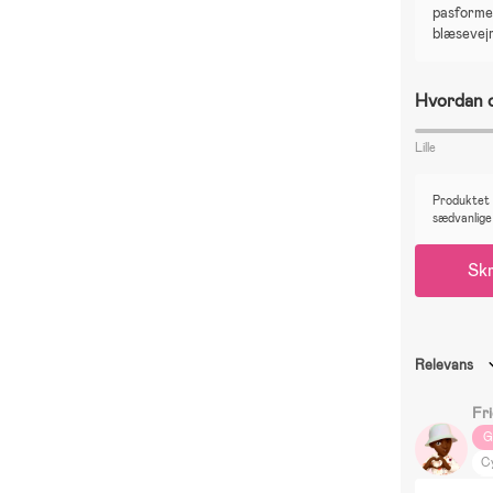
pasformen
blæsevejr
Hvordan o
Lille
Produktet e
sædvanlige
Skr
Relevans
Fr
G
Cy
El