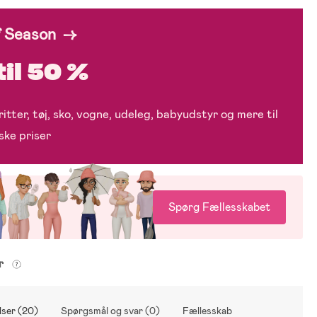
f Season →
til 50 %
itter, tøj, sko, vogne, udeleg, babyudstyr og mere til
ske priser
Spørg Fællesskabet
er
ser (20)
Spørgsmål og svar (0)
Fællesskab