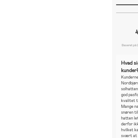
Baseret på 
Hvad si
kunder
Kunderne
Nordbjør
solhatten
god pasfo
kvalitet t
Mange næ
snøren ti
hatten le
derfor ik
hvilket k
svært at 