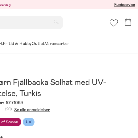
Kundeservice
hverdag!
rt
Fritid & Hobby
Outlet
Varemærker
ørn Fjällbacka Solhat med UV-
else, Turkis
r:
10171069
(20)
Se alle anmeldelser
 of Season
UV
se