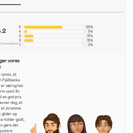
5
65%
4.2
4
5%
3
15%
2
15%
20 anmeldelser
1
0%
ger vores
?
 synes, at
n Fjällbacka
 er sød og har
rm samt fin
il en god pris.
vner dog, at
l at stramme
t glider og
ke holder godt,
an gøre det
justere