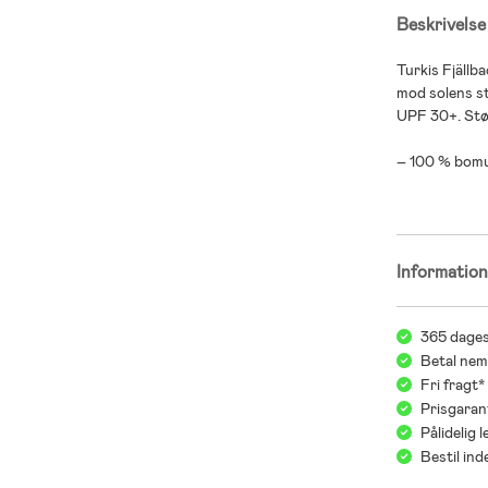
Beskrivelse
Turkis Fjällb
mod solens st
UPF 30+. Stør
– 100 % bomu
Informatio
365 dages
Betal nem
Fri fragt
Prisgaran
Pålidelig 
Bestil in