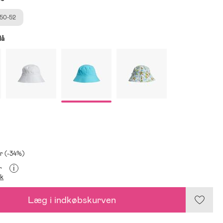
50-52
lå
kr (-34%)
i
r
ik
Læg i indkøbskurven