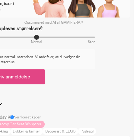
, især i
.
Opsummeret med AI af GAMIFIERA.®
pleves størrelsen?
Normal
Stor
r normal i størrelsen. Vi anbefaler, at du vælger din
 størrelse.
iv anmeldelse
iday K
Verificeret køber
roovy Car Seat Whisperer
kling
Dukker & bamser
Byggesæt & LEGO
Puslespil
biler & -køretøjer
Tegning og kreativ leg
Bolibompa
Babblarna
Bluey