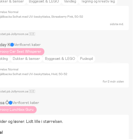
ukker & bamser
Byggesæt & LEGO
Vandleg
Tegning og kreativ leg
dklædning
Arne Alligator
Babblarna
Rækkehus
Bil
Bor på landet
rrelse: Normal
Y-projekter
Britax smile 5z
jällbacka Solhat med UV-beskyttelse, Strawberry Pink, 50-52
sidste md.
ostet på Jollyroom.se 🇸🇪
iday K
Verificeret køber
roovy Car Seat Whisperer
kling
Dukker & bamser
Byggesæt & LEGO
Puslespil
biler & -køretøjer
Tegning og kreativ leg
Bolibompa
Babblarna
Bluey
rrelse: Normal
amse
Lejlighed
Neutrale farver
DIY-projekter
Campingferier
jällbacka Solhat med UV-beskyttelse, Hvid, 50-52
yr og natur
Beemoo
for 2 mdr. siden
ostet på Jollyroom.se 🇸🇪
jsa Ö
Verificeret køber
roovy Lunchbox Guru
der og løsner. Lidt lille i størrelsen.
al