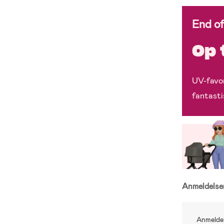
End o
Op 
UV-favor
fantasti
Anmeldels
Anmeldel