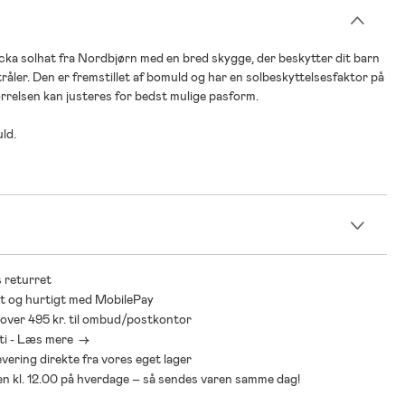
acka solhat fra Nordbjørn med en bred skygge, der beskytter dit barn
råler. Den er fremstillet af bomuld og har en solbeskyttelsesfaktor på
relsen kan justeres for bedst mulige pasform.
ld.
n
 returret
t og hurtigt med MobilePay
* over 495 kr. til ombud/postkontor
ti - Læs mere ->
levering direkte fra vores eget lager
den kl. 12.00 på hverdage – så sendes varen samme dag!