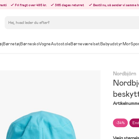
ranti
Fri fragt over 495 kr.
365 dages returret
Bestil nu, så sender vi samme 
Søg
øj
Børnetøj
Børnesko
Vogne
Autostole
Børneværelset
Babyudstyr
Mor
Spo
Nordbjörn
Nordbj
beskytt
Artikelnumme
-34%
End
Vælg størrel