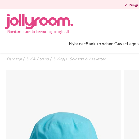
Hoppa
Prisga
till
innehållet
Nordens største børne- og babybutik
Nyheder
Back to school
Gaver
Leget
Børnetøj
UV & Strand
UV-tøj
Solhatte & Kasketter