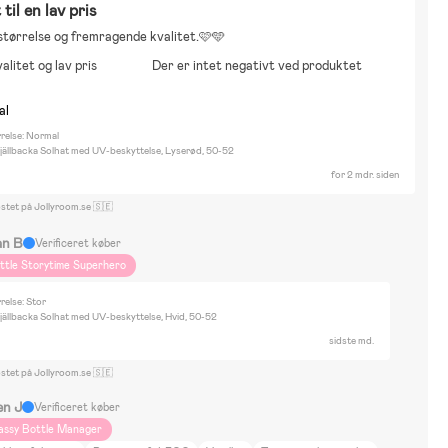
 til en lav pris
amse
Lejlighed
Neutrale farver
DIY-projekter
Campingferier
størrelse og fremragende kvalitet.🩷🩵
yr og natur
Beemoo
alitet og lav pris
Der er intet negativt ved produktet
al
rrelse: Normal
jällbacka Solhat med UV-beskyttelse, Lyserød, 50-52
for 2 mdr. siden
ostet på Jollyroom.se 🇸🇪
an B
Verificeret køber
ittle Storytime Superhero
relse: Stor
jällbacka Solhat med UV-beskyttelse, Hvid, 50-52
sidste md.
ostet på Jollyroom.se 🇸🇪
en J
Verificeret køber
assy Bottle Manager