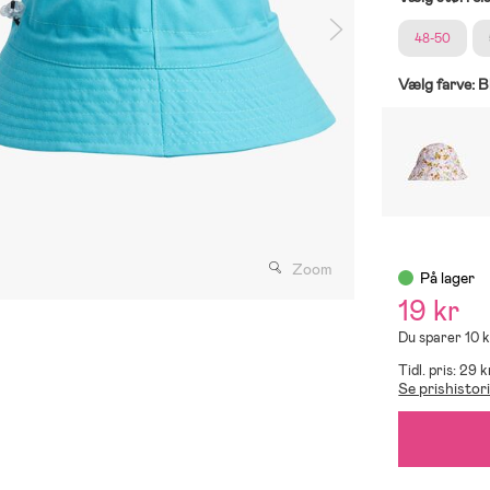
48-50
Vælg farve:
B
Zoom
På lager
19 kr
Du sparer 10 
Tidl. pris: 29 k
Se prishistor