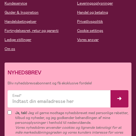
Kundeservice
Leveringsoplysninger
Guider & Inspiration
Handel og betaling
Handelsbetingelser
Privatlivspolitik
Fortrydelsesret, retur og garanti
Cookie settings
Ledige stillinger
Vores ansvar
Om os
NYHEDSBREV
Bliv nyhedsbrevsabonnent og få eksklusive fordele!
Email*
Ja, tak!
Jeg vil gerne modtage nyhedsbrevet med personlige rabatter,
tilbud og nyheder, og jeg godkender behandlingen af mine
personoplysninger i henhold til nedenstående.
Vores nyhedsbrev anvender cookies og lignende teknologi for at
måle markedsåbningsgraden og vores kunders interesse for vores