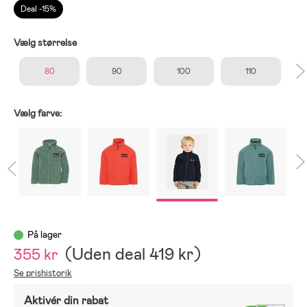
Deal -15%
Vælg størrelse
80
90
100
110
Vælg farve:
På lager
(
Uden deal
419 kr
)
355 kr
Se prishistorik
Aktivér din rabat