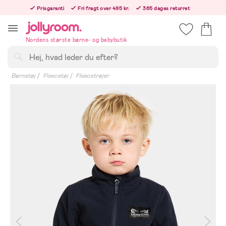
Hoppa
Prisgaranti
Fri fragt over 495 kr.
365 dages returret
till
Bestil i dag, så sender vi lige efter helligdagen
innehållet
Nordens største børne- og babybutik
Søg
Børnetøj
Fleecetøj
Fleecetrøjer