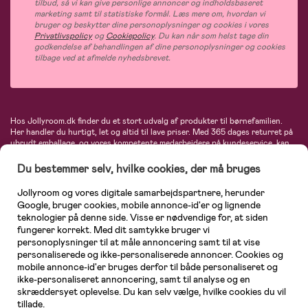
tilbud, så vi kan give personlige annoncer og indholdsbaseret
marketing samt til statistiske formål. Læs mere om, hvordan vi
bruger og beskytter dine personoplysninger og cookies i vores
Privatlivspolicy
og
Cookiepolicy
. Du kan når som helst tage din
godkendelse af behandlingen af dine personoplysninger og cookies
tilbage ved at afmelde nyhedsbrevet.
Hos Jollyroom.dk finder du et stort udvalg af produkter til børnefamilien.
Her handler du hurtigt, let og altid til lave priser. Med 365 dages returret på
ubrudt emballage, og vores kompetente medarbejdere på kundeservice, kan
du føle dig helt tryg, når du handler hos os. I vores udvalg finder du
barnevogne, autostole, børne- og babytøj, produkter til gravide og ammende
Du bestemmer selv, hvilke cookies, der må bruges
mødre, indretning og inspiration, legetøj, babyudstyr og meget mere. Vi
tilbyder produkter fra velkendte varemærker som Britax, Maxi-Cosi, Baby
Jollyroom og vores digitale samarbejdspartnere, herunder
Jogger, BabyBjörn, Didriksons, KidKraft, Ergobaby, Phillips Avent, Neonate,
Google, bruger cookies, mobile annonce-id'er og lignende
Cybex, LEGO og mange flere. Kort sagt - et kæmpe sortiment venter på dig!
teknologier på denne side. Visse er nødvendige for, at siden
fungerer korrekt. Med dit samtykke bruger vi
personoplysninger til at måle annoncering samt til at vise
personaliserede og ikke-personaliserede annoncer. Cookies og
mobile annonce-id'er bruges derfor til både personaliseret og
ikke-personaliseret annoncering, samt til analyse og en
skræddersyet oplevelse. Du kan selv vælge, hvilke cookies du vil
tillade.