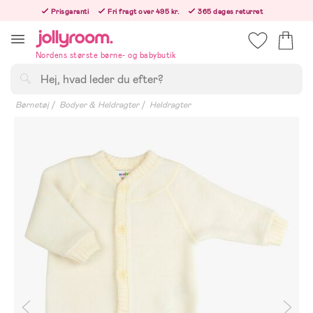
Hoppa
Prisgaranti
Fri fragt over 495 kr.
365 dages returret
till
Bestil i dag, så sender vi lige efter helligdagen
innehållet
Nordens største børne- og babybutik
Søg
Børnetøj
Bodyer & Heldragter
Heldragter