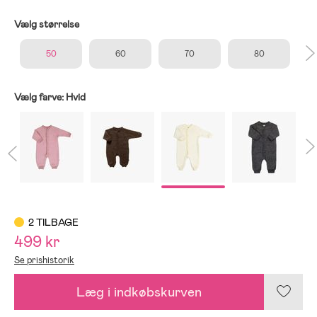
Vælg størrelse
50
60
70
80
Vælg farve:
Hvid
2 TILBAGE
499 kr
Se prishistorik
Læg i indkøbskurven