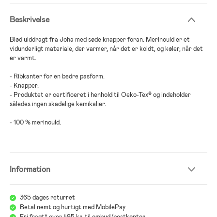
Beskrivelse
Blød ulddragt fra Joha med søde knapper foran. Merinould er et
vidunderligt materiale, der varmer, når det er koldt, og køler, når det
er varmt.
- Ribkanter for en bedre pasform.
- Knapper.
- Produktet er certificeret i henhold til Oeko-Tex® og indeholder
således ingen skadelige kemikalier.
- 100 % merinould.
Information
365 dages returret
Betal nemt og hurtigt med MobilePay
Fri fragt* over 495 kr. til ombud/postkontor