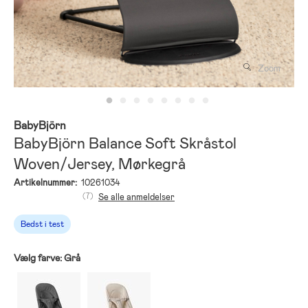
Zoom
BabyBjörn
BabyBjörn Balance Soft Skråstol
Woven/Jersey, Mørkegrå
Artikelnummer:
10261034
(7)
Se alle anmeldelser
Bedst i test
Vælg farve:
Grå