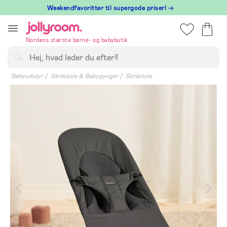
Hoppa
⁠ Weekendfavoritter til supergode priser! →
till
innehållet
Nordens største børne- og babybutik
Søg
Babyudstyr
Skråstole & Babygynger
Skråstole