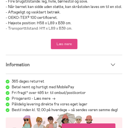
- Fire brugstilstande: leg, hvile, børnestol og sove.
- Når barnet kan sidde uden støtte, kan skråstolen laves om til en stol.
- Aftageligt og vaskbart betræk.
- OEKO-TEX® 100 certificeret.
- Højeste position: H58 x L89 x B39 cm.
- Transporttilstand: H11 x L89 x B39 cm.
- Maks. belastning: 9 kg, når produktet bruges som skråstol.
- Maks. belastning: 13 kg, når produktet bruges som børnestol.
Læs mere
- Kontrollér regelmæssigt ophæng og fastgørelsesanordninger for at
undgå faldulykker.
- Anbefalet alder: Fra nyfødt til 2 år.
Information
- Kåret til bedst i test 2024 af den svenske forbrugerside bäst-i-
test.se indenfor kategorien skråstole.
365 dages returret
- Polyester, bomuld.
Betal nemt og hurtigt med MobilePay
;
Fri fragt* over 495 kr. til ombud/postkontor
Prisgaranti - Læs mere ->
Pålidelig levering direkte fra vores eget lager
Bestil inden kl. 12.00 på hverdage – så sendes varen samme dag!