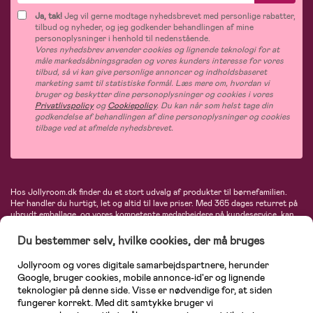
Ja, tak!
Jeg vil gerne modtage nyhedsbrevet med personlige rabatter,
tilbud og nyheder, og jeg godkender behandlingen af mine
personoplysninger i henhold til nedenstående.
Vores nyhedsbrev anvender cookies og lignende teknologi for at
måle markedsåbningsgraden og vores kunders interesse for vores
tilbud, så vi kan give personlige annoncer og indholdsbaseret
marketing samt til statistiske formål. Læs mere om, hvordan vi
bruger og beskytter dine personoplysninger og cookies i vores
Privatlivspolicy
og
Cookiepolicy
. Du kan når som helst tage din
godkendelse af behandlingen af dine personoplysninger og cookies
tilbage ved at afmelde nyhedsbrevet.
Hos Jollyroom.dk finder du et stort udvalg af produkter til børnefamilien.
Her handler du hurtigt, let og altid til lave priser. Med 365 dages returret på
ubrudt emballage, og vores kompetente medarbejdere på kundeservice, kan
du føle dig helt tryg, når du handler hos os. I vores udvalg finder du
barnevogne, autostole, børne- og babytøj, produkter til gravide og ammende
Du bestemmer selv, hvilke cookies, der må bruges
mødre, indretning og inspiration, legetøj, babyudstyr og meget mere. Vi
tilbyder produkter fra velkendte varemærker som Britax, Maxi-Cosi, Baby
Jollyroom og vores digitale samarbejdspartnere, herunder
Jogger, BabyBjörn, Didriksons, KidKraft, Ergobaby, Phillips Avent, Neonate,
Google, bruger cookies, mobile annonce-id'er og lignende
Cybex, LEGO og mange flere. Kort sagt - et kæmpe sortiment venter på dig!
teknologier på denne side. Visse er nødvendige for, at siden
fungerer korrekt. Med dit samtykke bruger vi