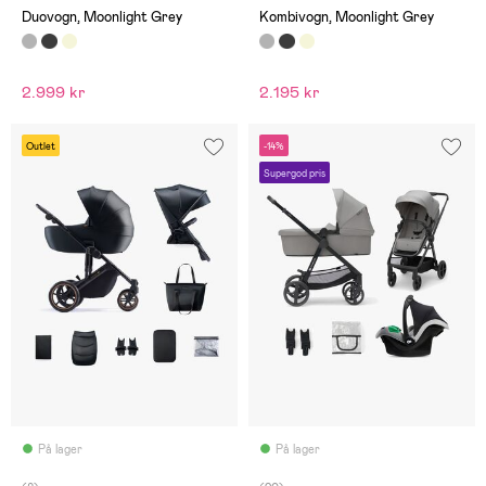
Duovogn, Moonlight Grey
Kombivogn, Moonlight Grey
2.999 kr
2.195 kr
Outlet
-14%
Supergod pris
På lager
På lager