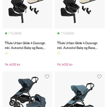
1 TILBAGE
1 TILBAGE
(0)
(0)
Thule Urban Glide 4 Duovogn
Thule Urban Glide 4 Duovogn
inkl. Autostol Baby og Base,
inkl. Autostol Baby og Base,
Beige
Tinted Taupe
14.405 kr
14.405 kr