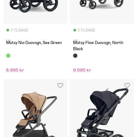
3 TILBAGE
3 TILBAGE
(0)
(0)
Mutsy Nio Duovogn, Sea Green
Mutsy Flow Duovogn, North
Black
8.995 kr
9.595 kr