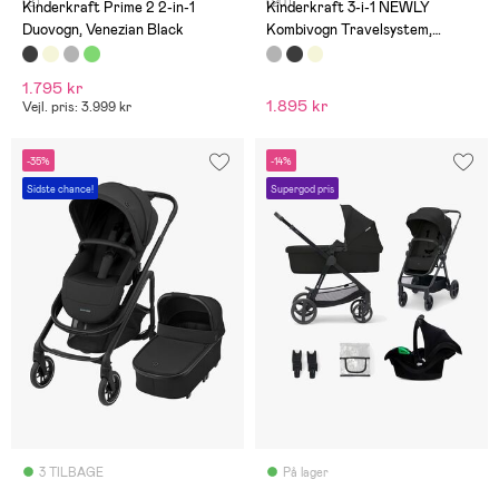
(8)
(20)
Kinderkraft Prime 2 2-in-1
Kinderkraft 3-i-1 NEWLY
Duovogn, Venezian Black
Kombivogn Travelsystem,
Moonlight Grey
1.795 kr
1.895 kr
Vejl. pris: 3.999 kr
-35%
-14%
Sidste chance!
Supergod pris
3 TILBAGE
På lager