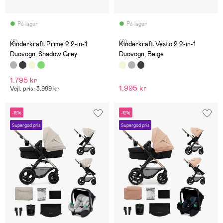
På lager
På lager
(8)
(0)
Kinderkraft Prime 2 2-in-1
Kinderkraft Vesto 2 2-in-1
Duovogn, Shadow Grey
Duovogn, Beige
1.795 kr
1.995 kr
Vejl. pris: 3.999 kr
-15%
-12%
Supergod pris
Supergod pris