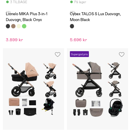
3 TILBAGE
På lager
(0)
(0)
Lionelo MIKA Plus 3-in-1
Cybex TALOS S Lux Duovogn,
Duovogn, Black Onyx
Moon Black
3.899 kr
5.696 kr
Supergod pris