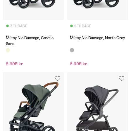
3 TILBAGE
2 TILBAGE
(0)
(0)
Mutsy Nio Duovogn, Cosmic
Mutsy Nio Duovogn, North Grey
Sand
8.995 kr
8.995 kr