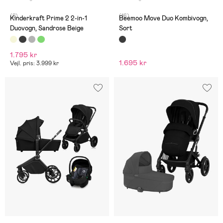
(8)
(16)
Kinderkraft Prime 2 2-in-1
Beemoo Move Duo Kombivogn,
Duovogn, Sandrose Beige
Sort
1.795 kr
1.695 kr
Vejl. pris: 3.999 kr