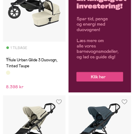
1 TILBAGE
(0)
Thule Urban Glide 3 Duovogn,
Tinted Taupe
8.398 kr