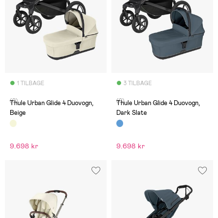
1 TILBAGE
3 TILBAGE
(0)
(0)
Thule Urban Glide 4 Duovogn,
Thule Urban Glide 4 Duovogn,
Beige
Dark Slate
9.698 kr
9.698 kr