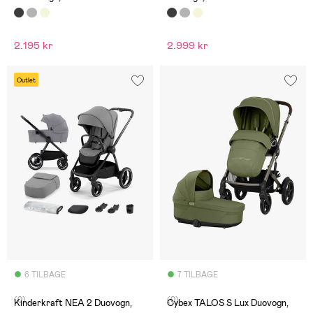
2.195 kr
2.999 kr
Outlet
6 TILBAGE
7 TILBAGE
(0)
(0)
Kinderkraft NEA 2 Duovogn,
Cybex TALOS S Lux Duovogn,