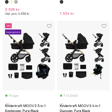
Base, Moon Black
3.395 kr
7.534 kr
Vejl. pris: 4.539 kr
-12%
Supergod pris
På lager
3 TILBAGE
(31)
(7)
Kinderkraft MOOV 2 3-in-1
Kinderkraft MOOV 2 4-in-1
Kombivogn, Pure Black
Duovogn, Pure Black