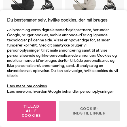
Du bestemmer selv, hvilke cookies, der må bruges
Jollyroom og vores digitale samarbejdspartnere, herunder
Google, bruger cookies, mobile annonce-id'er og lignende
teknologier på denne side. Visse er nødvendige for, at siden
fungerer korrekt. Med dit samtykke bruger vi
personoplysninger til at måle annoncering samt til at vise
personaliserede og ikke-personaliserede annoncer. Cookies og
mobile annonce-id'er bruges derfor til både personaliseret og
På lager
På lager
ikke-personaliseret annoncering, samt til analyse og en
skræddersyet oplevelse. Du kan selv vælge, hvilke cookies du vil
(0)
(0)
Kinderkraft Prime 3 3-i-1
Kinderkraft Prime 3 3-i-1
tillade.
Kundeservice
Duovogn, Venezian Black
Duovogn, Sand Dune
Læs mere om cookies
Læs mere om, hvordan Google behandler personoplysninger
4.599 kr
4.599 kr
TILLAD
COOKIE-
ALLE
INDSTILLINGER
Nyhed
COOKIES