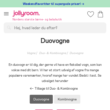
Hoppa
⁠ Weekendfavoritter til supergode priser! →
till
innehållet
Nordens største børne- og babybutik
Søg
Duovogne
Vogne
Duo- & Kombivogne
Duovogne
En duovogn er til dig, der gerne vil have en fleksibel vogn, som kan
vokse med dit barn. Vi har et stort udvalg af vogne fra mange
populære varemærker, hvoraf mange har vundet Bedst i test. Se
udvalget herunder
Tilbage til Duo- & Kombivogne
Duovogne
Kombivogne