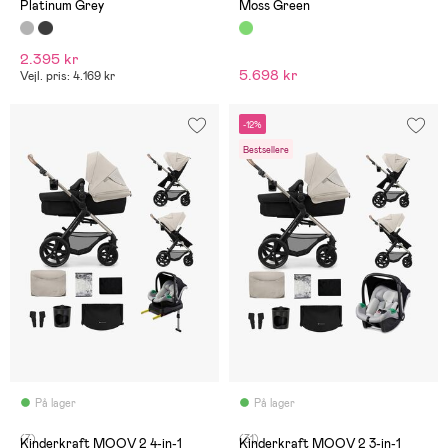
Platinum Grey
Moss Green
2.395 kr
5.698 kr
Vejl. pris: 4.169 kr
-12%
Bestsellere
På lager
På lager
(7)
(31)
Kinderkraft MOOV 2 4-in-1
Kinderkraft MOOV 2 3-in-1