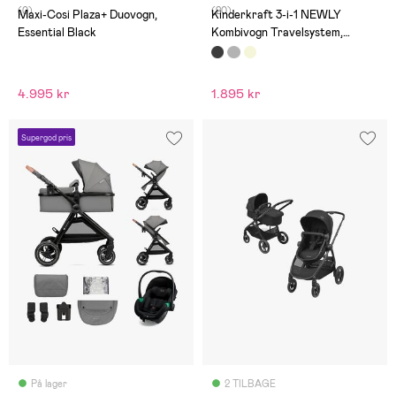
(0)
(20)
Maxi-Cosi Plaza+ Duovogn,
Kinderkraft 3-i-1 NEWLY
Essential Black
Kombivogn Travelsystem,
Classic Black
4.995 kr
1.895 kr
Supergod pris
På lager
2 TILBAGE