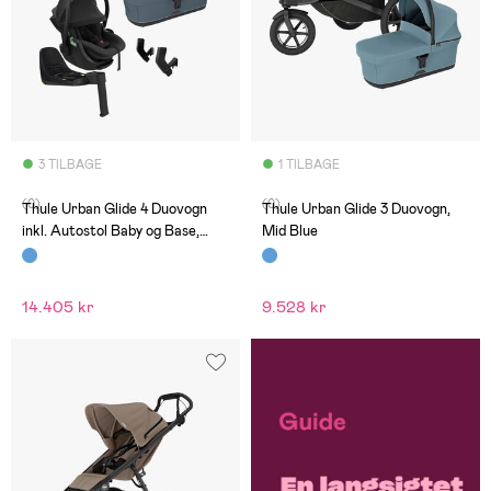
3 TILBAGE
1 TILBAGE
(0)
(0)
Thule Urban Glide 4 Duovogn
Thule Urban Glide 3 Duovogn,
inkl. Autostol Baby og Base,
Mid Blue
Dark Slate
14.405 kr
9.528 kr