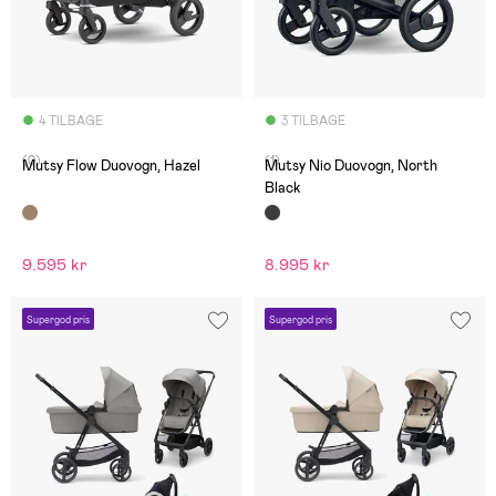
4 TILBAGE
3 TILBAGE
(0)
(1)
Mutsy Flow Duovogn, Hazel
Mutsy Nio Duovogn, North
Black
9.595 kr
8.995 kr
Supergod pris
Supergod pris