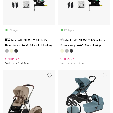
På lager
På lager
(12)
(12)
Kinderkraft NEWLY Mink Pro
Kinderkraft NEWLY Mink Pro
Kombivogn 4-i-1, Moonlight Grey
Kombivogn 4-i-1, Sand Beige
2.195 kr
2.195 kr
Vejl. pris: 2.795 kr
Vejl. pris: 2.795 kr