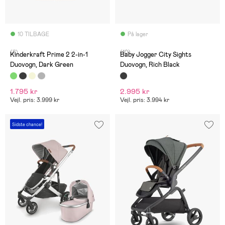
10 TILBAGE
På lager
(8)
(10)
Kinderkraft Prime 2 2-in-1
Baby Jogger City Sights
Duovogn, Dark Green
Duovogn, Rich Black
1.795 kr
2.995 kr
Vejl. pris: 3.999 kr
Vejl. pris: 3.994 kr
Sidste chance!