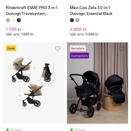
(1)
(5)
Kinderkraft ESME PRO 3-in-1
Maxi-Cosi Zelia 3 2-in-1
Duovogn Travelsystem,
Duovogn, Essential Black
Moonlight Grey
1.795 kr
2.899 kr
Vejl. pris: 1.995 kr
Vejl. pris: 2.999 kr
Outlet
Bestsellere
Supergod pris
På lager
På lager