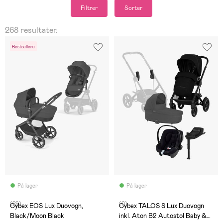
Filtrer
Sorter
268 resultater.
Bestsellere
På lager
På lager
(29)
(0)
Cybex EOS Lux Duovogn,
Cybex TALOS S Lux Duovogn
Black/Moon Black
inkl. Aton B2 Autostol Baby &