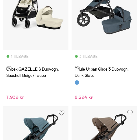
1 TILBAGE
3 TILBAGE
(0)
(0)
Cybex GAZELLE S Duovogn,
Thule Urban Glide 3 Duovogn,
Seashell Beige/Taupe
Dark Slate
7.939 kr
8.294 kr