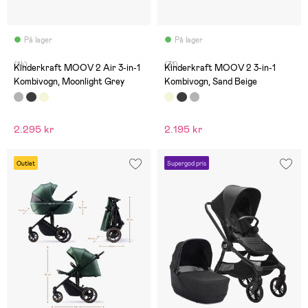
På lager
På lager
(14)
(31)
Kinderkraft MOOV 2 Air 3-in-1
Kinderkraft MOOV 2 3-in-1
Kombivogn, Moonlight Grey
Kombivogn, Sand Beige
2.295 kr
2.195 kr
Outlet
Supergod pris