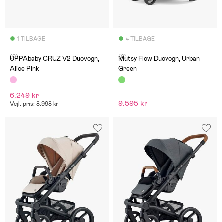
1 TILBAGE
4 TILBAGE
(0)
(0)
UPPAbaby CRUZ V2 Duovogn,
Mutsy Flow Duovogn, Urban
Alice Pink
Green
6.249 kr
9.595 kr
Vejl. pris: 8.998 kr