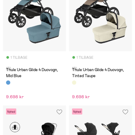
1 TILBAGE
1 TILBAGE
(0)
(0)
Thule Urban Glide 4 Duovogn,
Thule Urban Glide 4 Duovogn,
Mid Blue
Tinted Taupe
9.698 kr
9.698 kr
Nyhed
Nyhed