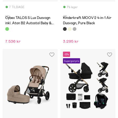
7 TILBAGE
På lager
(0)
(8)
Cybex TALOS S Lux Duovogn
Kinderkraft MOOV 2 4-in-1 Air
inkl. Aton B2 Autostol Baby &
Duovogn, Pure Black
Base, Moss Green
7.536 kr
3.295 kr
-13%
Supergod pris