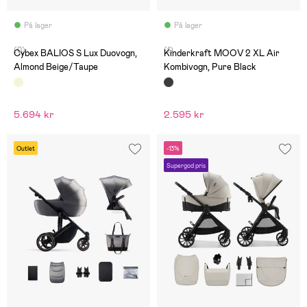
På lager
På lager
(0)
(1)
Cybex BALIOS S Lux Duovogn,
Kinderkraft MOOV 2 XL Air
Almond Beige/Taupe
Kombivogn, Pure Black
5.694 kr
2.595 kr
Outlet
-13%
Supergod pris