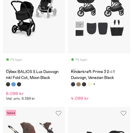
På lager
På lager
(0)
(0)
Cybex BALIOS S Lux Duovogn
Kinderkraft Prime 3 2-i-1
inkl Fold Cot, Moon Black
Duovogn, Venezian Black
6.099 kr
4.099 kr
Vejl. pris: 6.389 kr
Nyhed