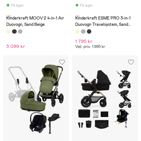
På lager
På lager
(8)
(1)
Kinderkraft MOOV 2 4-in-1 Air
Kinderkraft ESME PRO 3-in-1
Duovogn, Sand Beige
Duovogn Travelsystem, Sand
Beige
1.795 kr
3.099 kr
Vejl. pris: 1.995 kr