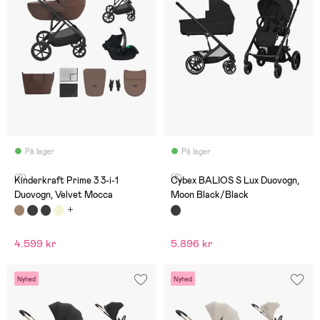
På lager
På lager
(0)
(8)
Kinderkraft Prime 3 3-i-1
Cybex BALIOS S Lux Duovogn,
Duovogn, Velvet Mocca
Moon Black/Black
4.599 kr
5.896 kr
Nyhed
Nyhed