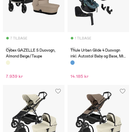
7 TILBAGE
1 TILBAGE
(0)
(0)
Cybex GAZELLE S Duovogn,
Thule Urban Glide 4 Duovogn
Almond Beige/Taupe
inkl. Autostol Baby og Base, Mid
Blue
7.939 kr
14.185 kr