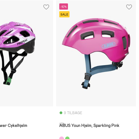
-10%
SALE
9 TILBAGE
(0)
ower Cykelhjelm
ABUS Youn Hjelm, Sparkling Pink