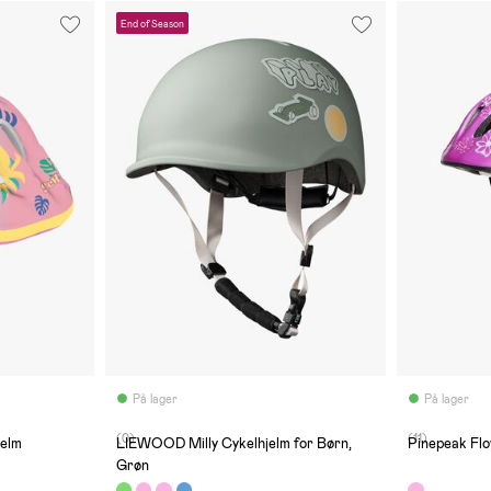
End of Season
På lager
På lager
(0)
(11)
jelm
LIEWOOD Milly Cykelhjelm for Børn,
Pinepeak Fl
Grøn