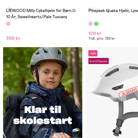
(0)
(4)
LIEWOOD Milly Cykelhjelm for Børn 0-
Pinepeak Quake Hjelm, Lys
10 År, Sweethearts/Pale Tuscany
129 kr
359 kr
Tidl. pris: 139 kr
-42%
End of Season