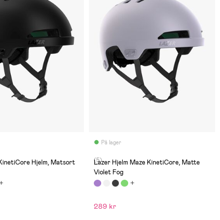
På lager
(5)
KinetiCore Hjelm, Matsort
Lazer Hjelm Maze KinetiCore, Matte
Violet Fog
289 kr