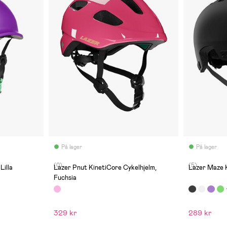
På lager
På lager
(0)
(5)
illa
Lazer Pnut KinetiCore Cykelhjelm,
Lazer Maze 
Fuchsia
329 kr
289 kr