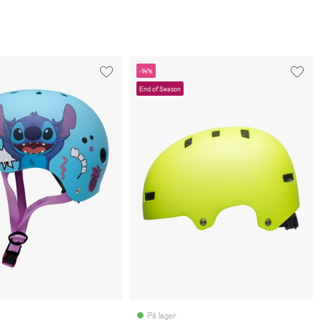
-14%
End of Season
På lager