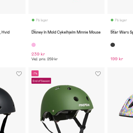
På lager
På lager
(3)
(0)
, Hvid
Disney In Mold Cykelhjelm Minnie Mouse
Star Wars S
239 kr
199 kr
Vejl. pris: 259 kr
-7%
End of Season