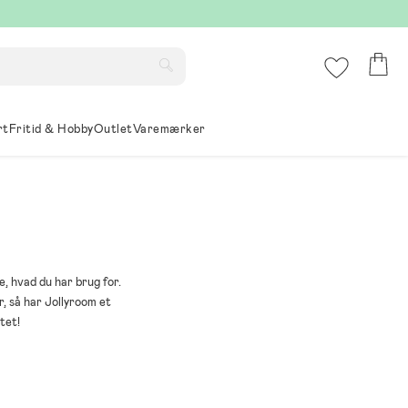
rt
Fritid & Hobby
Outlet
Varemærker
, hvad du har brug for.
r, så har Jollyroom et
tet!