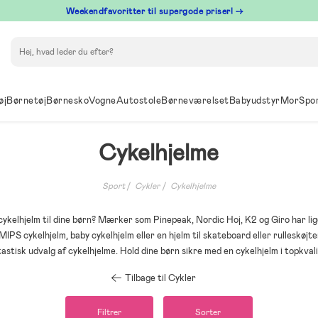
⁠ Weekendfavoritter til supergode priser! →
Søg
øj
Børnetøj
Børnesko
Vogne
Autostole
Børneværelset
Babyudstyr
Mor
Spo
Cykelhjelme
Sport
Cykler
Cykelhjelme
cykelhjelm til dine børn? Mærker som Pinepeak, Nordic Hoj, K2 og Giro har lige
IPS cykelhjelm, baby cykelhjelm eller en hjelm til skateboard eller rulleskøjte
tastisk udvalg af cykelhjelme. Hold dine børn sikre med en cykelhjelm i topkvali
Tilbage til Cykler
Filtrer
Sorter