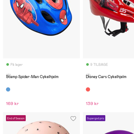
På lager
9 TILBAGE
(0)
(3)
Stamp Spider-Man Cykelhjelm
Disney Cars Cykelhjelm
169 kr
139 kr
End of Season
Supergod pris