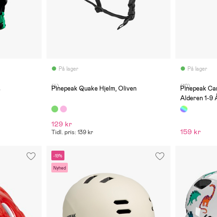
På lager
På lager
(4)
(10)
t
Pinepeak Quake Hjelm, Oliven
Pinepeak Can
Alderen 1-9 
129 kr
159 kr
Tidl. pris: 139 kr
-19%
Nyhed