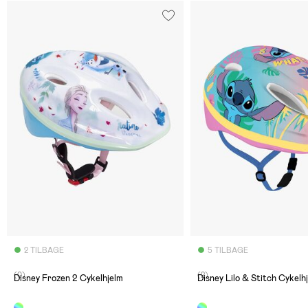
2 TILBAGE
5 TILBAGE
(0)
(2)
Disney Frozen 2 Cykelhjelm
Disney Lilo & Stitch Cykelh