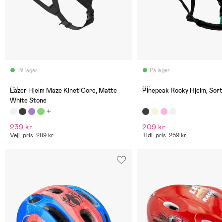
På lager
På lager
(5)
(0)
Lazer Hjelm Maze KinetiCore, Matte
Pinepeak Rocky Hjelm, Sor
White Stone
239 kr
209 kr
Vejl. pris: 289 kr
Tidl. pris: 259 kr