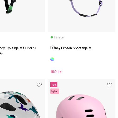
På lager
(0)
dy Cykelhjelm til Børn i
Disney Frozen Sportshjelm
År
199 kr
-19%
Nyhed