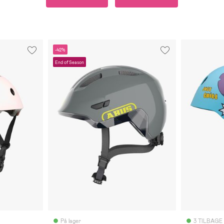
-42%
End of Season
På lager
3 TILBAGE