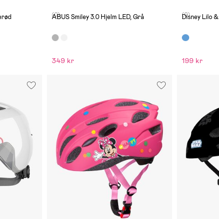
(0)
(0)
erød
ABUS Smiley 3.0 Hjelm LED, Grå
Disney Lilo 
349 kr
199 kr