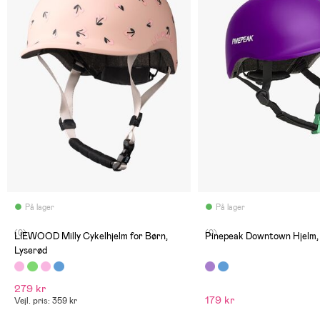
På lager
På lager
(0)
(0)
LIEWOOD Milly Cykelhjelm for Børn,
Pinepeak Downtown Hjelm, L
Lyserød
279 kr
179 kr
Vejl. pris: 359 kr