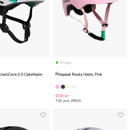
På lager
(0)
inetiCore 2.0 Cykelhjelm
Pinepeak Rocky Hjelm, Pink
209 kr
Tidl. pris: 259 kr