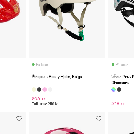
På lager
På lager
(0)
(0)
Pinepeak Rocky Hjelm, Beige
Lazer Pnut K
Dinosaurs
209 kr
379 kr
Tidl. pris: 259 kr