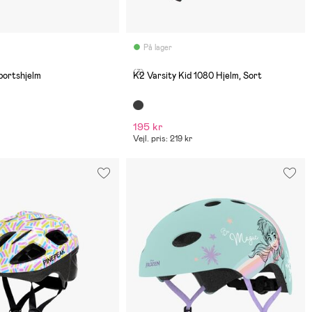
På lager
(3)
portshjelm
K2 Varsity Kid 1080 Hjelm, Sort
195 kr
Vejl. pris: 219 kr