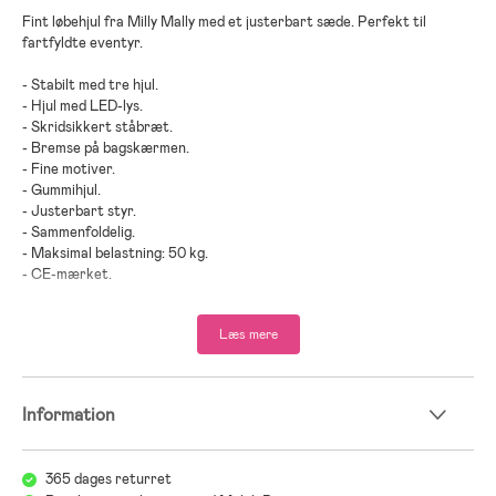
Fint løbehjul fra Milly Mally med et justerbart sæde. Perfekt til
fartfyldte eventyr.
- Stabilt med tre hjul.
- Hjul med LED-lys.
- Skridsikkert ståbræt.
- Bremse på bagskærmen.
- Fine motiver.
- Gummihjul.
- Justerbart styr.
- Sammenfoldelig.
- Maksimal belastning: 50 kg.
- CE-mærket.
- Anbefalet alder: Fra 3 år.
Læs mere
- Aluminium, plastik.
Information
365 dages returret