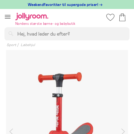
Hoppa
⁠ Weekendfavoritter til supergode priser! →
till
innehållet
Nordens største børne- og babybutik
Søg
Sport
Løbehjul