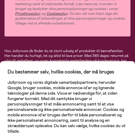
marketing samt til statistiske formål. Læs mere om, hvordan vi
bruger og beskytter dine personoplysninger og cookies i vores
Privatlivspolicy
og
Cookiepolicy
. Du kan når som helst tage din
godkendelse af behandlingen af dine personoplysninger og cookies
tilbage ved at afmelde nyhedsbrevet.
Hos Jollyroom.dk finder du et stort udvalg af produkter til børnefamilien.
Her handler du hurtigt, let og altid til lave priser. Med 365 dages returret på
ubrudt emballage, og vores kompetente medarbejdere på kundeservice, kan
du føle dig helt tryg, når du handler hos os. I vores udvalg finder du
barnevogne, autostole, børne- og babytøj, produkter til gravide og ammende
Du bestemmer selv, hvilke cookies, der må bruges
mødre, indretning og inspiration, legetøj, babyudstyr og meget mere. Vi
tilbyder produkter fra velkendte varemærker som Britax, Maxi-Cosi, Baby
Jollyroom og vores digitale samarbejdspartnere, herunder
Jogger, BabyBjörn, Didriksons, KidKraft, Ergobaby, Phillips Avent, Neonate,
Google, bruger cookies, mobile annonce-id'er og lignende
Cybex, LEGO og mange flere. Kort sagt - et kæmpe sortiment venter på dig!
teknologier på denne side. Visse er nødvendige for, at siden
fungerer korrekt. Med dit samtykke bruger vi
personoplysninger til at måle annoncering samt til at vise
personaliserede og ikke-personaliserede annoncer. Cookies og
mobile annonce-id'er bruges derfor til både personaliseret og
ikke-personaliseret annoncering, samt til analyse og en
skræddersyet oplevelse. Du kan selv vælge, hvilke cookies du vil
tillade.