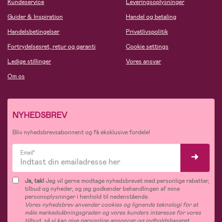
Kundeservice
Leveringsoplysninger
Guider & Inspiration
Handel og betaling
Handelsbetingelser
Privatlivspolitik
Fortrydelsesret, retur og garanti
Cookie settings
Ledige stillinger
Vores ansvar
Om os
NYHEDSBREV
Bliv nyhedsbrevsabonnent og få eksklusive fordele!
Email*
Ja, tak!
Jeg vil gerne modtage nyhedsbrevet med personlige rabatter,
tilbud og nyheder, og jeg godkender behandlingen af mine
personoplysninger i henhold til nedenstående.
Vores nyhedsbrev anvender cookies og lignende teknologi for at
måle markedsåbningsgraden og vores kunders interesse for vores
tilbud, så vi kan give personlige annoncer og indholdsbaseret