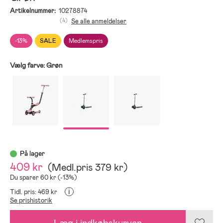
Artikelnummer:
10278874
(4)
Se alle anmeldelser
-13%
SALE
Medlemspris
Vælg farve:
Grøn
På lager
409 kr
(
Medl.pris
379 kr
)
Du sparer 60 kr (-13%)
i
Tidl. pris: 469 kr
Se prishistorik
Læg i indkøbskurven