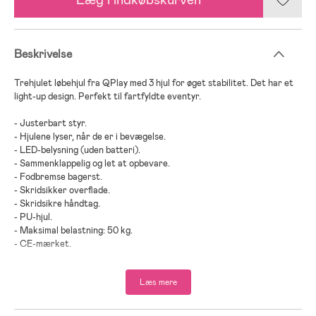
Beskrivelse
Trehjulet løbehjul fra QPlay med 3 hjul for øget stabilitet. Det har et
light-up design. Perfekt til fartfyldte eventyr.
- Justerbart styr.
- Hjulene lyser, når de er i bevægelse.
- LED-belysning (uden batteri).
- Sammenklappelig og let at opbevare.
- Fodbremse bagerst.
- Skridsikker overflade.
- Skridsikre håndtag.
- PU-hjul.
- Maksimal belastning: 50 kg.
- CE-mærket.
- Anbefalet alder: Fra 3 år.
Læs mere
- Stål, PU.