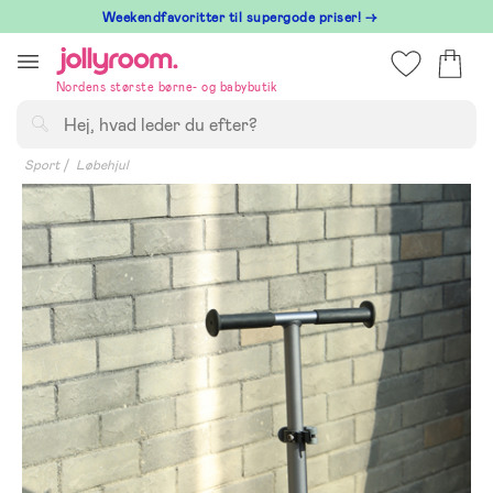
Hoppa
⁠ Weekendfavoritter til supergode priser! →
till
innehållet
Nordens største børne- og babybutik
Søg
Sport
Løbehjul