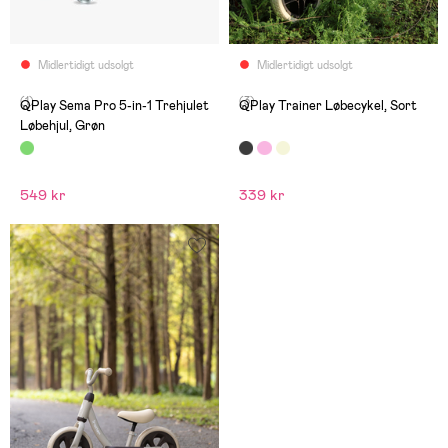
Midlertidigt udsolgt
Midlertidigt udsolgt
(1)
(3)
QPlay Sema Pro 5-in-1 Trehjulet
QPlay Trainer Løbecykel, Sort
Løbehjul, Grøn
549 kr
339 kr