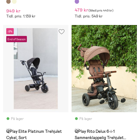
Cykel, Coffee
479 kr
949 kr
(
Medl.pris
449 kr
)
Tidl. pris: 1.139 kr
Tidl. pris: 549 kr
-9%
End of Season
På lager
På lager
(9)
(4)
QPlay Elite Platinum Trehjulet
QPlay Rito Delux 6-i-1
Cykel, Sort
Sammenklappelig Trehjulet