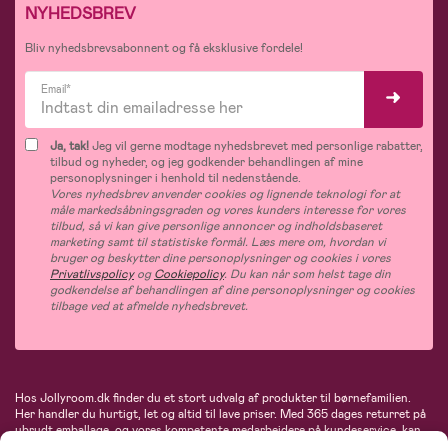
NYHEDSBREV
Bliv nyhedsbrevsabonnent og få eksklusive fordele!
Email*
Ja, tak!
Jeg vil gerne modtage nyhedsbrevet med personlige rabatter,
tilbud og nyheder, og jeg godkender behandlingen af mine
personoplysninger i henhold til nedenstående.
Vores nyhedsbrev anvender cookies og lignende teknologi for at
måle markedsåbningsgraden og vores kunders interesse for vores
tilbud, så vi kan give personlige annoncer og indholdsbaseret
marketing samt til statistiske formål. Læs mere om, hvordan vi
bruger og beskytter dine personoplysninger og cookies i vores
Privatlivspolicy
og
Cookiepolicy
. Du kan når som helst tage din
godkendelse af behandlingen af dine personoplysninger og cookies
tilbage ved at afmelde nyhedsbrevet.
Hos Jollyroom.dk finder du et stort udvalg af produkter til børnefamilien.
Her handler du hurtigt, let og altid til lave priser. Med 365 dages returret på
ubrudt emballage, og vores kompetente medarbejdere på kundeservice, kan
du føle dig helt tryg, når du handler hos os. I vores udvalg finder du