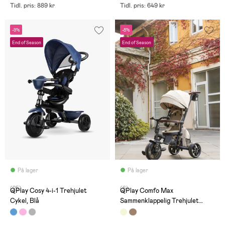
Tidl. pris: 889 kr
Tidl. pris: 649 kr
-9%
-8%
End of Season
End of Season
På lager
På lager
(25)
(6)
QPlay Cosy 4-i-1 Trehjulet
QPlay Comfo Max
Cykel, Blå
Sammenklappelig Trehjulet
Cykel, Beige