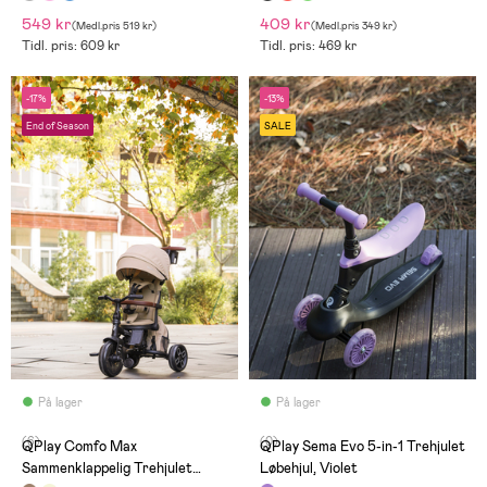
549 kr
409 kr
(
Medl.pris
519 kr
)
(
Medl.pris
349 kr
)
Tidl. pris: 609 kr
Tidl. pris: 469 kr
-17%
-13%
End of Season
SALE
På lager
På lager
(6)
(0)
QPlay Comfo Max
QPlay Sema Evo 5-in-1 Trehjulet
Sammenklappelig Trehjulet
Løbehjul, Violet