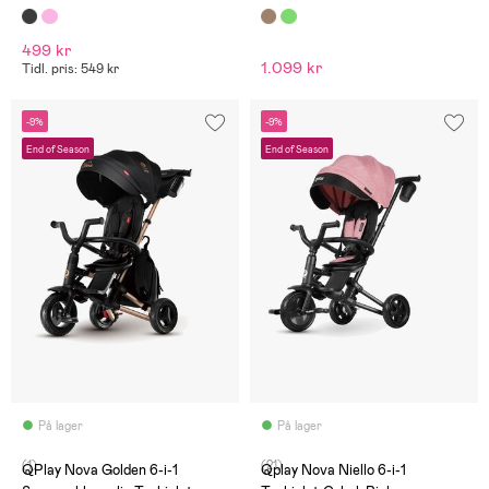
Cykel, Brun
499 kr
1.099 kr
Tidl. pris: 549 kr
-9%
-9%
End of Season
End of Season
På lager
På lager
(1)
(21)
QPlay Nova Golden 6-i-1
Qplay Nova Niello 6-i-1