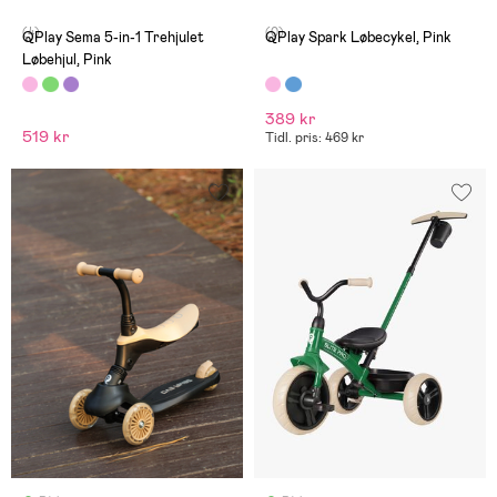
(4)
(0)
QPlay Sema 5-in-1 Trehjulet
QPlay Spark Løbecykel, Pink
Løbehjul, Pink
389 kr
519 kr
Tidl. pris: 469 kr