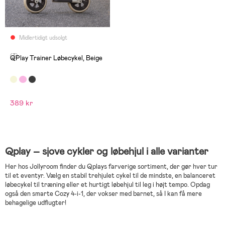
Midlertidigt udsolgt
(3)
QPlay Trainer Løbecykel, Beige
389 kr
Qplay – sjove cykler og løbehjul i alle varianter
Her hos Jollyroom finder du Qplays farverige sortiment, der gør hver tur
til et eventyr. Vælg en stabil trehjulet cykel til de mindste, en balanceret
løbecykel til træning eller et hurtigt løbehjul til leg i højt tempo. Opdag
også den smarte Cozy 4-i-1, der vokser med barnet, så I kan få mere
behagelige udflugter!