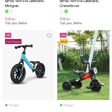
QPlay Tech Eva Løbecykel,
QPlay Tech Eva Løbecykel,
Mintgrøn
Cremefarvet
319 kr
319 kr
Tidl. pris: 349 kr
Tidl. pris: 349 kr
-11%
-13%
End of Season
SALE
På lager
På lager