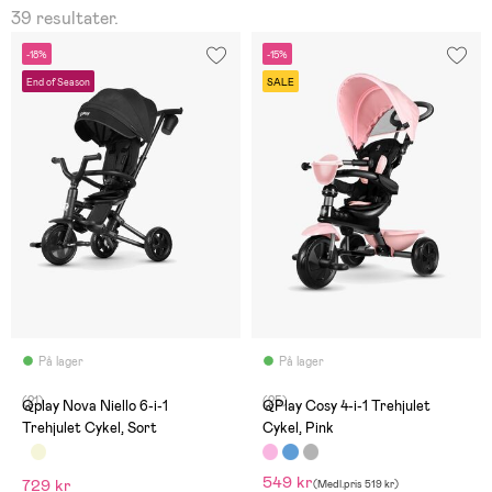
39 resultater.
-18%
-15%
End of Season
SALE
På lager
På lager
(21)
(25)
Qplay Nova Niello 6-i-1
QPlay Cosy 4-i-1 Trehjulet
Trehjulet Cykel, Sort
Cykel, Pink
549 kr
729 kr
(
Medl.pris
519 kr
)