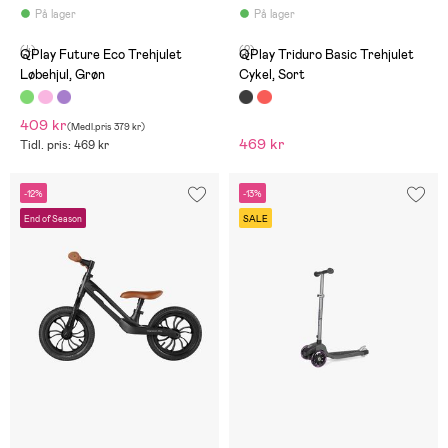
På lager
På lager
(4)
(2)
QPlay Future Eco Trehjulet
QPlay Triduro Basic Trehjulet
Løbehjul, Grøn
Cykel, Sort
409 kr
(
Medl.pris
379 kr
)
469 kr
Tidl. pris: 469 kr
-12%
-13%
End of Season
SALE