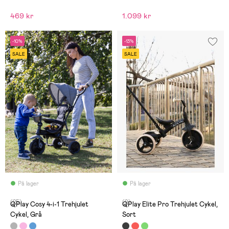
469 kr
1.099 kr
-10%
-13%
SALE
SALE
På lager
På lager
(25)
(9)
QPlay Cosy 4-i-1 Trehjulet
QPlay Elite Pro Trehjulet Cykel,
Cykel, Grå
Sort