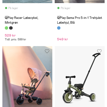
På lager
På lager
(0)
(0)
QPlay Racer Løbecykel,
QPlay Sema Pro 5-in-1 Trehjulet
Mintgrøn
Løbehjul, Blå
529 kr
549 kr
Tidl. pris: 599 kr