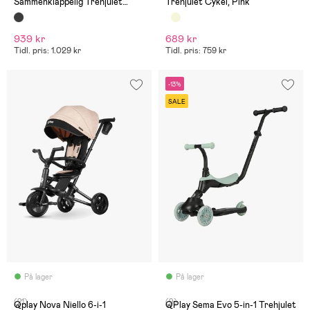
Sammenklappelig Trehjulet
Trehjulet Cykel, Pink
Cykel, Sort
939 kr
689 kr
Tidl. pris: 1.029 kr
Tidl. pris: 759 kr
-13%
SALE
På lager
På lager
(21)
(9)
Qplay Nova Niello 6-i-1
QPlay Sema Evo 5-in-1 Trehjulet