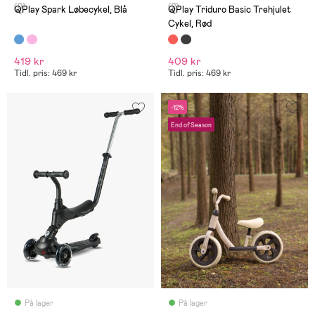
(0)
(2)
QPlay Spark Løbecykel, Blå
QPlay Triduro Basic Trehjulet
Cykel, Rød
419 kr
409 kr
Tidl. pris: 469 kr
Tidl. pris: 469 kr
-12%
End of Season
På lager
På lager