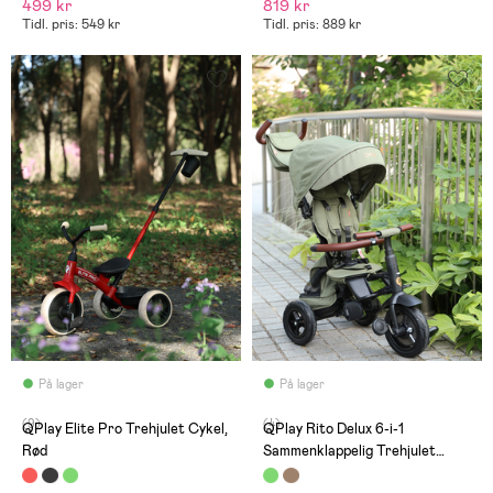
499 kr
819 kr
Tidl. pris: 549 kr
Tidl. pris: 889 kr
På lager
På lager
(9)
(4)
QPlay Elite Pro Trehjulet Cykel,
QPlay Rito Delux 6-i-1
Rød
Sammenklappelig Trehjulet
Cykel, Olivengrøn