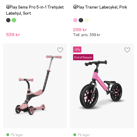
(9)
(3)
QPlay Sema Pro 5-in-1 Trehjulet
QPlay Trainer Løbecykel, Pink
Løbehjul, Sort
299 kr
539 kr
Tidl. pris: 339 kr
-17%
End of Season
På lager
På lager