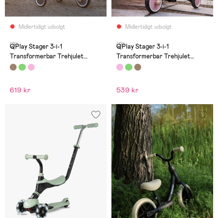
Midlertidigt udsolgt
Midlertidigt udsolgt
(9)
(9)
QPlay Stager 3-i-1
QPlay Stager 3-i-1
Transformerbar Trehjulet
Transformerbar Trehjulet
Cykel, Brun
Cykel, Pink
619 kr
539 kr