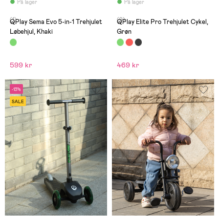
På lager
På lager
(1)
(9)
QPlay Sema Evo 5-in-1 Trehjulet
QPlay Elite Pro Trehjulet Cykel,
Løbehjul, Khaki
Grøn
599 kr
469 kr
-13%
SALE