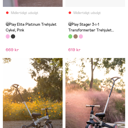
Midlertidigt udsolgt
Midlertidigt udsolgt
(9)
(9)
QPlay Elite Platinum Trehjulet
QPlay Stager 3-i-1
Cykel, Pink
Transformerbar Trehjulet
Cykel, Grøn
669 kr
619 kr