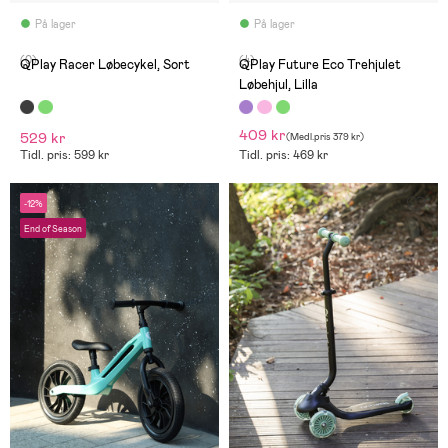
På lager
På lager
(0)
(4)
QPlay Racer Løbecykel, Sort
QPlay Future Eco Trehjulet
Løbehjul, Lilla
409 kr
529 kr
(
Medl.pris
379 kr
)
Tidl. pris: 599 kr
Tidl. pris: 469 kr
-12%
End of Season