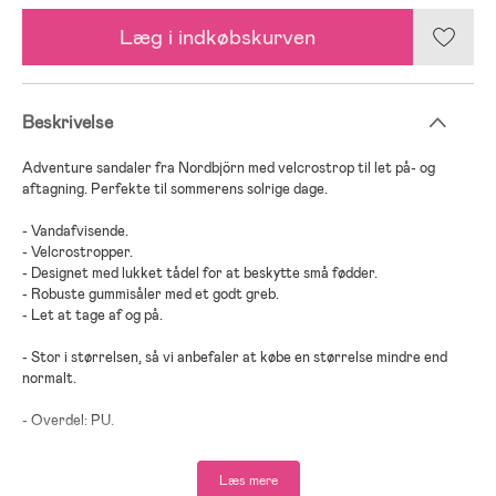
Læg i indkøbskurven
Beskrivelse
Adventure sandaler fra Nordbjörn med velcrostrop til let på- og
aftagning. Perfekte til sommerens solrige dage.
- Vandafvisende.
- Velcrostropper.
- Designet med lukket tådel for at beskytte små fødder.
- Robuste gummisåler med et godt greb.
- Let at tage af og på.
- Stor i størrelsen, så vi anbefaler at købe en størrelse mindre end
normalt.
- Overdel: PU.
- Sål: TPR.
Læs mere