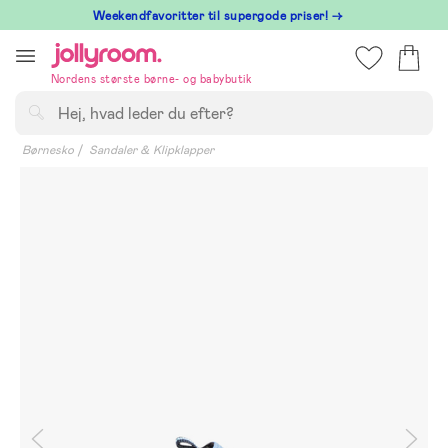
Hoppa
⁠ Weekendfavoritter til supergode priser! →
till
innehållet
Nordens største børne- og babybutik
Søg
Børnesko
Sandaler & Klipklapper