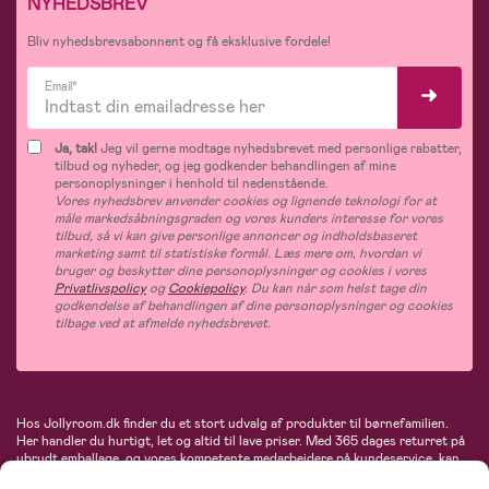
NYHEDSBREV
Bliv nyhedsbrevsabonnent og få eksklusive fordele!
Email*
Ja, tak!
Jeg vil gerne modtage nyhedsbrevet med personlige rabatter,
tilbud og nyheder, og jeg godkender behandlingen af mine
personoplysninger i henhold til nedenstående.
Vores nyhedsbrev anvender cookies og lignende teknologi for at
måle markedsåbningsgraden og vores kunders interesse for vores
tilbud, så vi kan give personlige annoncer og indholdsbaseret
marketing samt til statistiske formål. Læs mere om, hvordan vi
bruger og beskytter dine personoplysninger og cookies i vores
Privatlivspolicy
og
Cookiepolicy
. Du kan når som helst tage din
godkendelse af behandlingen af dine personoplysninger og cookies
tilbage ved at afmelde nyhedsbrevet.
Hos Jollyroom.dk finder du et stort udvalg af produkter til børnefamilien.
Her handler du hurtigt, let og altid til lave priser. Med 365 dages returret på
ubrudt emballage, og vores kompetente medarbejdere på kundeservice, kan
du føle dig helt tryg, når du handler hos os. I vores udvalg finder du