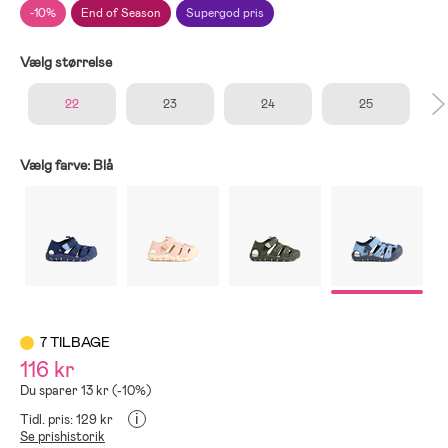
-10%
End of Season
Supergod pris
Vælg størrelse
22
23
24
25
Vælg farve:
Blå
7 TILBAGE
116 kr
Du sparer 13 kr (-10%)
i
Tidl. pris: 129 kr
Se prishistorik