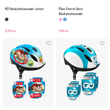
(0)
(1)
K2 Beskyttelsessæt Junior
Paw Patrol Girls
Beskyttelsessæt
239 kr
139 kr