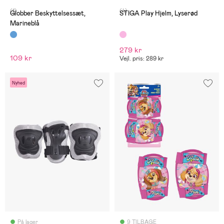
(1)
(4)
Globber Beskyttelsessæt,
STIGA Play Hjelm, Lyserød
Marineblå
279 kr
109 kr
Vejl. pris: 289 kr
Nyhed
På lager
9 TILBAGE