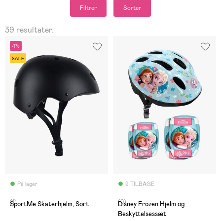
Filtrer
Sorter
39 resultater.
-7%
SALE
På lager
9 TILBAGE
(1)
(0)
SportMe Skaterhjelm, Sort
Disney Frozen Hjelm og
Beskyttelsessæt