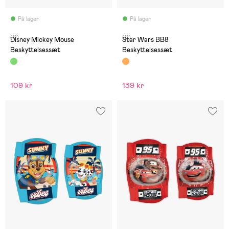
På lager
På lager
(0)
(0)
Disney Mickey Mouse
Star Wars BB8
Beskyttelsessæt
Beskyttelsessæt
109 kr
139 kr