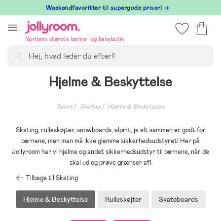
Hoppa
⁠ Weekendfavoritter til supergode priser! →
till
innehållet
Nordens største børne- og babybutik
Søg
Hjelme & Beskyttelse
Sport
Skating
Hjelme & Beskyttelse
Skating, rulleskøjter, snowboards, alpint, ja alt sammen er godt for
børnene, men man må ikke glemme sikkerhedsudstyret! Her på
Jollyroom har vi hjelme og andet sikkerhedsudstyr til børnene, når de
skal ud og prøve grænser af!
Tilbage til Skating
Hjelme & Beskyttelse
Rulleskøjter
Skateboards