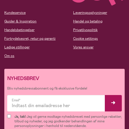
Kundeservice
Leveringsoplysninger
Guider & Inspiration
Handel og betaling
Handelsbetingelser
Privatlivspolitik
Fortrydelsesret, retur og garanti
Cookie settings
Ledige stillinger
Vores ansvar
Om os
NYHEDSBREV
Bliv nyhedsbrevsabonnent og få eksklusive fordele!
Email*
Ja, tak!
Jeg vil gerne modtage nyhedsbrevet med personlige rabatter,
tilbud og nyheder, og jeg godkender behandlingen af mine
personoplysninger i henhold til nedenstående.