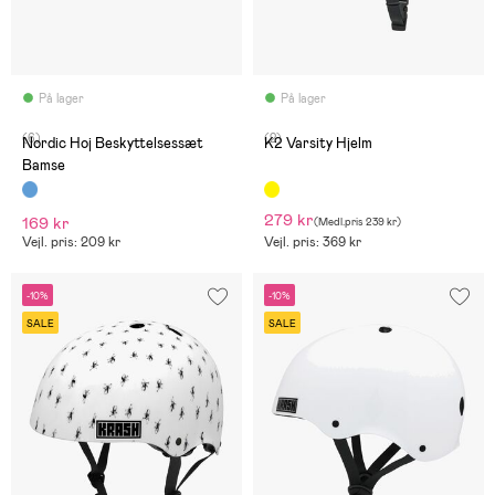
På lager
På lager
(6)
(2)
Nordic Hoj Beskyttelsessæt
K2 Varsity Hjelm
Bamse
279 kr
169 kr
(
Medl.pris
239 kr
)
Vejl. pris: 209 kr
Vejl. pris: 369 kr
-10%
-10%
SALE
SALE