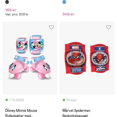
169 kr
349 kr
Vejl. pris: 209 kr
7 TILBAGE
På lager
(0)
(0)
Disney Minnie Mouse
Marvel Spiderman
Rulleskøjter med
Beskyttelsessæt