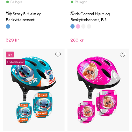
På lager
På lager
(0)
(1)
Toy Story 5 Hjelm og
Skids Control Hjelm og
Beskyttelsessæt
Beskyttelsessæt, Blå
329 kr
289 kr
-15%
End of Season