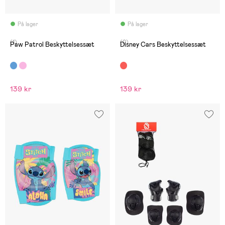
På lager
På lager
(1)
(0)
Paw Patrol Beskyttelsessæt
Disney Cars Beskyttelsessæt
139 kr
139 kr