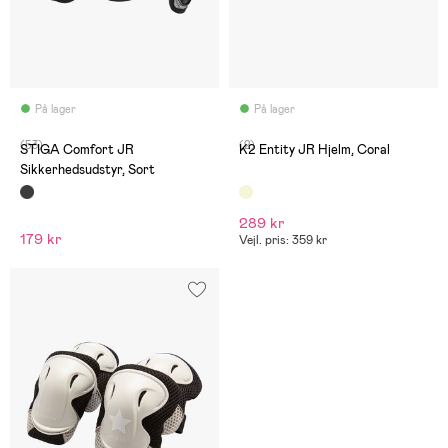
På lager
På lager
(53)
(2)
STIGA Comfort JR
K2 Entity JR Hjelm, Coral
Sikkerhedsudstyr, Sort
289 kr
179 kr
Vejl. pris: 359 kr