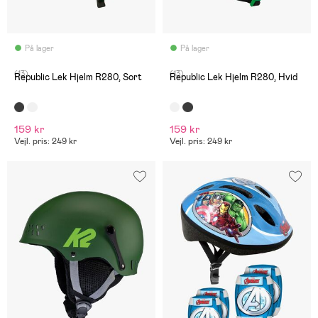
På lager
På lager
(13)
(13)
Republic Lek Hjelm R280, Sort
Republic Lek Hjelm R280, Hvid
159 kr
159 kr
Vejl. pris: 249 kr
Vejl. pris: 249 kr