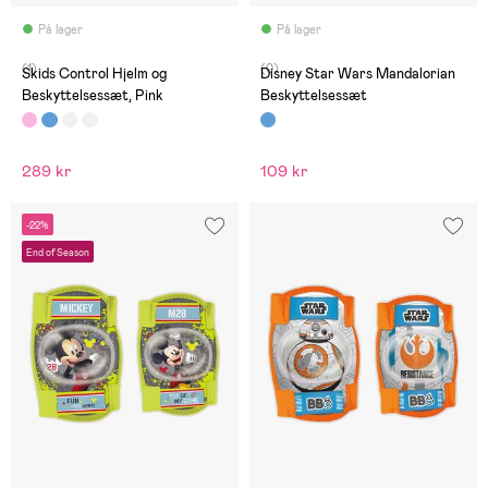
På lager
På lager
(1)
(0)
Skids Control Hjelm og
Disney Star Wars Mandalorian
Beskyttelsessæt, Pink
Beskyttelsessæt
289 kr
109 kr
-22%
End of Season