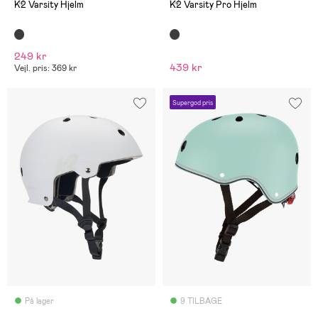
(1)
(1)
K2 Varsity Hjelm
K2 Varsity Pro Hjelm
249 kr
439 kr
Vejl. pris: 369 kr
Supergod pris
På lager
9 TILBAGE