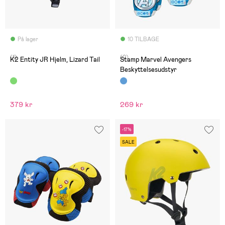
På lager
10 TILBAGE
(1)
(0)
K2 Entity JR Hjelm, Lizard Tail
Stamp Marvel Avengers
Beskyttelsesudstyr
379 kr
269 kr
-17%
SALE