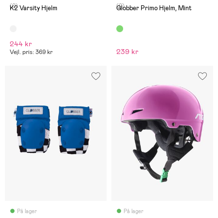
(0)
(0)
K2 Varsity Hjelm
Globber Primo Hjelm, Mint
244 kr
239 kr
Vejl. pris: 369 kr
På lager
På lager