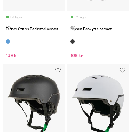
På lager
På lager
(0)
(0)
Disney Stitch Beskyttelsessæt
Nijdam Beskyttelsessæt
139 kr
169 kr