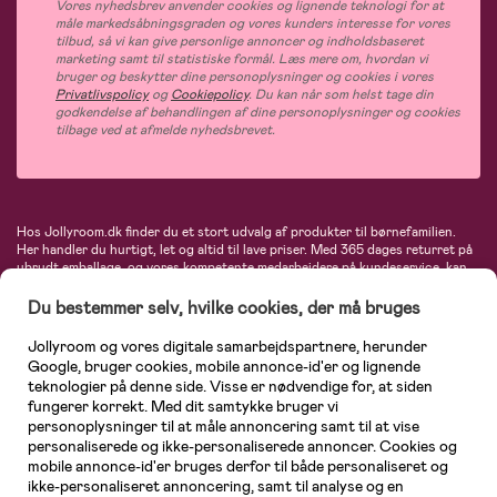
Vores nyhedsbrev anvender cookies og lignende teknologi for at
måle markedsåbningsgraden og vores kunders interesse for vores
tilbud, så vi kan give personlige annoncer og indholdsbaseret
marketing samt til statistiske formål. Læs mere om, hvordan vi
bruger og beskytter dine personoplysninger og cookies i vores
Privatlivspolicy
og
Cookiepolicy
. Du kan når som helst tage din
godkendelse af behandlingen af dine personoplysninger og cookies
tilbage ved at afmelde nyhedsbrevet.
Hos Jollyroom.dk finder du et stort udvalg af produkter til børnefamilien.
Her handler du hurtigt, let og altid til lave priser. Med 365 dages returret på
ubrudt emballage, og vores kompetente medarbejdere på kundeservice, kan
du føle dig helt tryg, når du handler hos os. I vores udvalg finder du
barnevogne, autostole, børne- og babytøj, produkter til gravide og ammende
Du bestemmer selv, hvilke cookies, der må bruges
mødre, indretning og inspiration, legetøj, babyudstyr og meget mere. Vi
tilbyder produkter fra velkendte varemærker som Britax, Maxi-Cosi, Baby
Jollyroom og vores digitale samarbejdspartnere, herunder
Jogger, BabyBjörn, Didriksons, KidKraft, Ergobaby, Phillips Avent, Neonate,
Google, bruger cookies, mobile annonce-id'er og lignende
Cybex, LEGO og mange flere. Kort sagt - et kæmpe sortiment venter på dig!
teknologier på denne side. Visse er nødvendige for, at siden
fungerer korrekt. Med dit samtykke bruger vi
personoplysninger til at måle annoncering samt til at vise
personaliserede og ikke-personaliserede annoncer. Cookies og
mobile annonce-id'er bruges derfor til både personaliseret og
ikke-personaliseret annoncering, samt til analyse og en