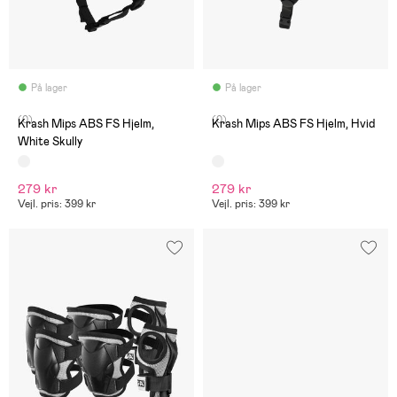
På lager
På lager
(0)
(0)
Krash Mips ABS FS Hjelm,
Krash Mips ABS FS Hjelm, Hvid
White Skully
279 kr
279 kr
Vejl. pris: 399 kr
Vejl. pris: 399 kr