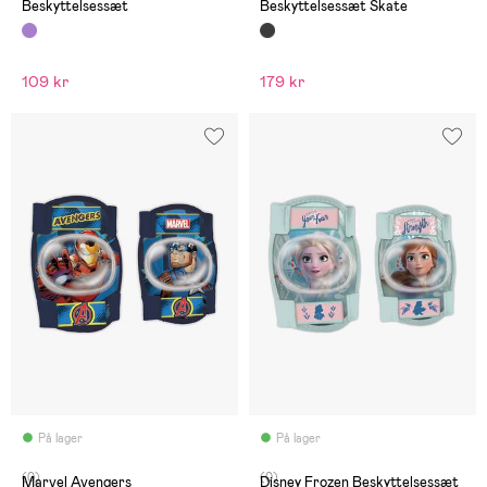
Beskyttelsessæt
Beskyttelsessæt Skate
109 kr
179 kr
På lager
På lager
(0)
(0)
Marvel Avengers
Disney Frozen Beskyttelsessæt