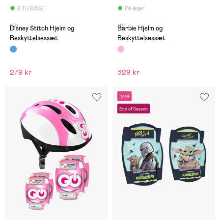
8 TILBAGE
På lager
(0)
(0)
Disney Stitch Hjelm og
Barbie Hjelm og
Beskyttelsessæt
Beskyttelsessæt
279 kr
329 kr
-22%
End of Season