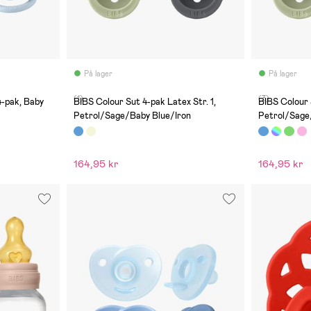
På lager
På lager
(1)
(3)
4-pak, Baby
BIBS Colour Sut 4-pak Latex Str. 1,
BIBS Colour 
Petrol/Sage/Baby Blue/Iron
Petrol/Sage
164,95 kr
164,95 kr