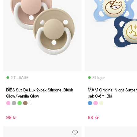
2 TILBAGE
På lager
(13)
(0)
BIBS Sut De Lux 2-pak Silicone, Blush
MAM Original Night Sutter 
Glow/Vanilla Glow
pak 0-6m, Blå
99 kr
89 kr