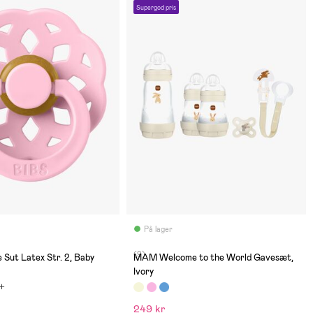
Supergod pris
På lager
(9)
Sut Latex Str. 2, Baby
MAM Welcome to the World Gavesæt,
Ivory
249 kr