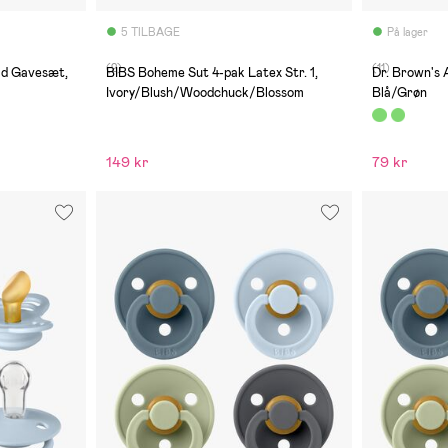
5 TILBAGE
På lager
(2)
(11)
d Gavesæt,
BIBS Boheme Sut 4-pak Latex Str. 1,
Dr. Brown's A
Ivory/Blush/Woodchuck/Blossom
Blå/Grøn
149 kr
79 kr