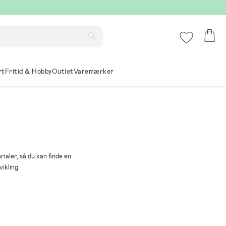
rt
Fritid & Hobby
Outlet
Varemærker
rialer, så du kan finde en
ikling.