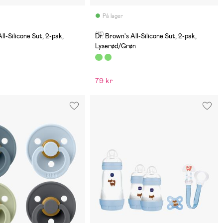
På lager
(11)
ll-Silicone Sut, 2-pak,
Dr. Brown's All-Silicone Sut, 2-pak,
Lyserød/Grøn
79 kr