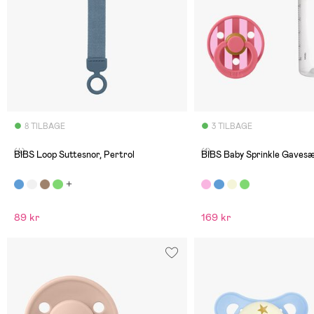
8 TILBAGE
3 TILBAGE
(4)
(1)
BIBS Loop Suttesnor, Pertrol
BIBS Baby Sprinkle Gavesæ
89 kr
169 kr