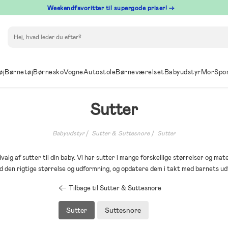
⁠ Weekendfavoritter til supergode priser! →
Søg
øj
Børnetøj
Børnesko
Vogne
Autostole
Børneværelset
Babyudstyr
Mor
Spo
Sutter
Babyudstyr
Sutter & Suttesnore
Sutter
valg af sutter til din baby. Vi har sutter i mange forskellige størrelser og mate
d den rigtige størrelse og udformning, og opdatere dem i takt med barnets udv
Tilbage til Sutter & Suttesnore
Sutter
Suttesnore