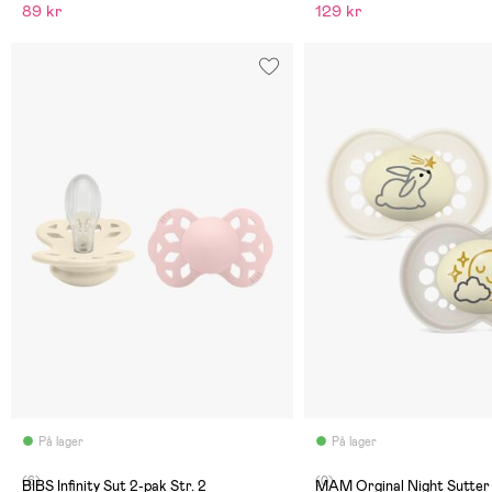
89 kr
129 kr
På lager
På lager
(6)
(0)
BIBS Infinity Sut 2-pak Str. 2
MAM Orginal Night Sutter S