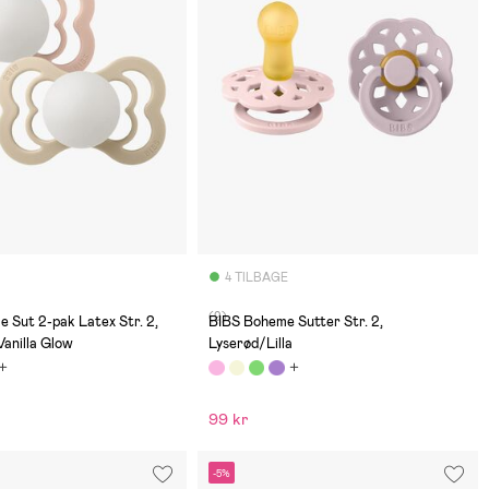
4 TILBAGE
(9)
 Sut 2-pak Latex Str. 2,
BIBS Boheme Sutter Str. 2,
anilla Glow
Lyserød/Lilla
99 kr
-5%