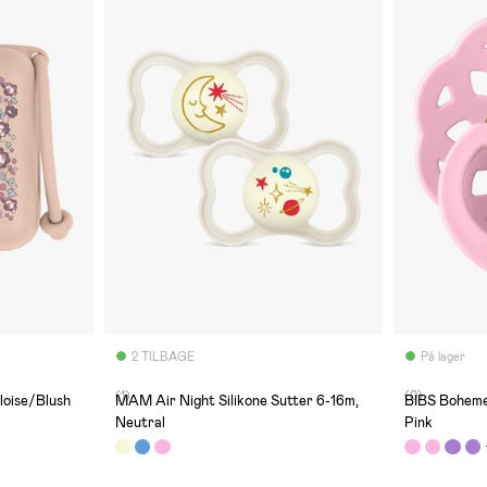
2 TILBAGE
På lager
(1)
(0)
loise/Blush
MAM Air Night Silikone Sutter 6-16m,
BIBS Boheme 
Neutral
Pink