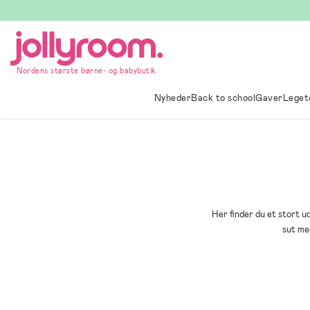
Hoppa
till
innehållet
Nordens største børne- og babybutik
Nyheder
Back to school
Gaver
Leget
Her finder du et stort ud
sut me