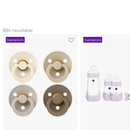
684 resultater.
Supergod pris
Supergod pris