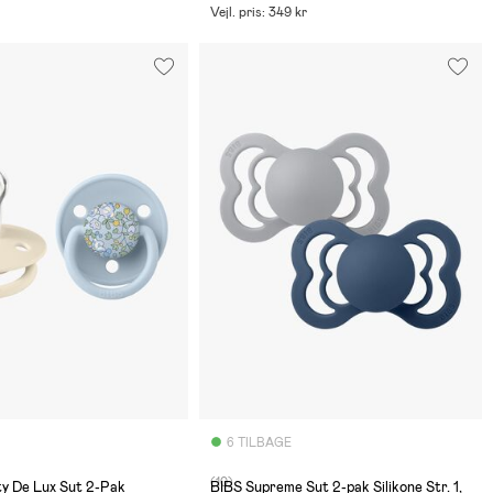
Vejl. pris: 349 kr
6 TILBAGE
(10)
ty De Lux Sut 2-Pak
BIBS Supreme Sut 2-pak Silikone Str. 1,