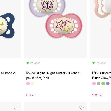
På lager
På lager
(0)
(4)
Silikone 2-
MAM Orginal Night Sutter Silikone 2-
BIBS Supreme
pak 6-16m, Pink
Blush Glow/V
89 kr
109 kr