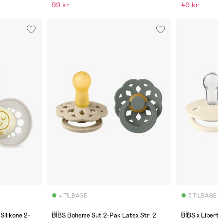
99 kr
49 kr
4 TILBAGE
3 TILBAGE
(9)
(0)
ilikone 2-
BIBS Boheme Sut 2-Pak Latex Str. 2
BIBS x Liber