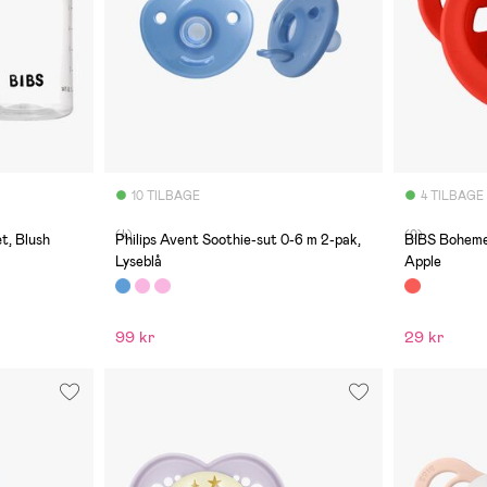
10 TILBAGE
4 TILBAGE
(4)
(0)
t, Blush
Philips Avent Soothie-sut 0-6 m 2-pak,
BIBS Boheme 
Lyseblå
Apple
99 kr
29 kr