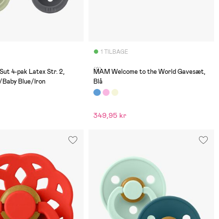
1 TILBAGE
(9)
Sut 4-pak Latex Str. 2,
MAM Welcome to the World Gavesæt,
/Baby Blue/Iron
Blå
349,95 kr