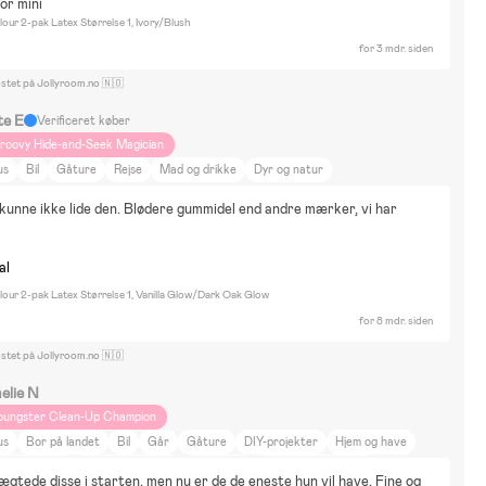
or mini
our 2-pak Latex Størrelse 1, Ivory/Blush
for 3 mdr. siden
ostet på Jollyroom.no 🇳🇴
te E
Verificeret køber
roovy Hide-and-Seek Magician
us
Bil
Gåture
Rejse
Mad og drikke
Dyr og natur
kunne ikke lide den. Blødere gummidel end andre mærker, vi har 
al
our 2-pak Latex Størrelse 1, Vanilla Glow/Dark Oak Glow
for 8 mdr. siden
ostet på Jollyroom.no 🇳🇴
elie N
oungster Clean-Up Champion
us
Bor på landet
Bil
Går
Gåture
DIY-projekter
Hjem og have
ad og drikke
Film og litteratur
Indretning
Emmaljunga NXT90
gtede disse i starten, men nu er de de eneste hun vil have. Fine og 