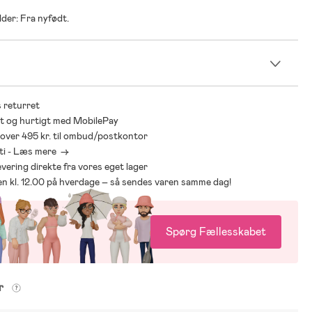
lder: Fra nyfødt.
n
 returret
t og hurtigt med MobilePay
* over 495 kr. til ombud/postkontor
ti - Læs mere ->
levering direkte fra vores eget lager
den kl. 12.00 på hverdage – så sendes varen samme dag!
Spørg Fællesskabet
er