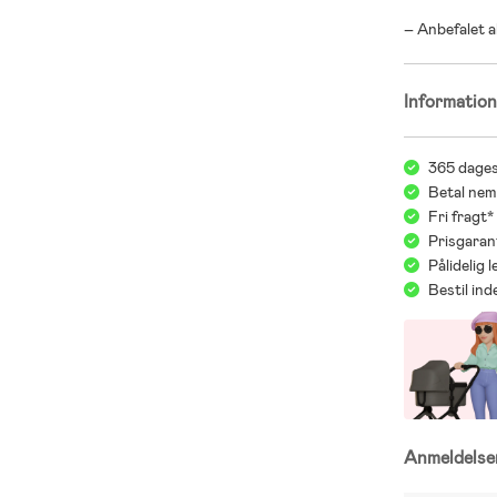
– Anbefalet a
Informatio
365 dages
Betal nem
Fri fragt
Prisgaran
Pålidelig 
Bestil in
Anmeldels