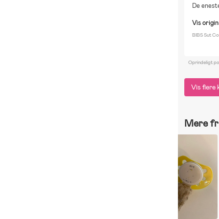
De enest
Em
R
Vis origin
Re
BIBS Sut Co
Oprindeligt p
Vis flere
Mere fr