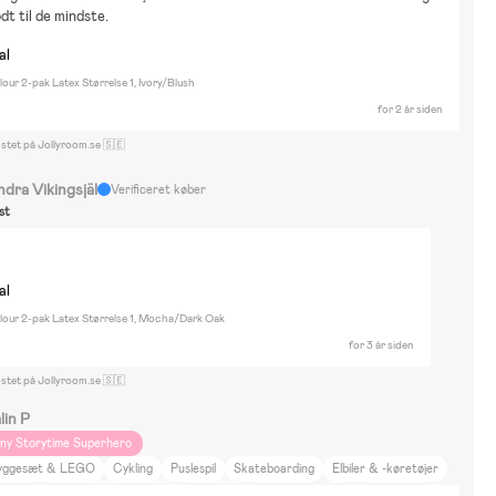
dt til de mindste.
al
our 2-pak Latex Størrelse 1, Ivory/Blush
for 2 år siden
ostet på Jollyroom.se 🇸🇪
ndra Vikingsjäl
Verificeret køber
st
al
lour 2-pak Latex Størrelse 1, Mocha/Dark Oak
for 3 år siden
ostet på Jollyroom.se 🇸🇪
lin P
iny Storytime Superhero
yggesæt & LEGO
Cykling
Puslespil
Skateboarding
Elbiler & -køretøjer
andleg
Tegning og kreativ leg
Vinterleg
Boldsport
Spil
Udklædning