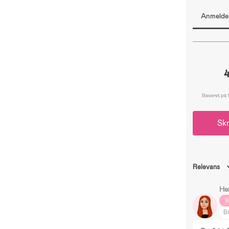
Anmeldel
4
Baseret på 
Skr
Relevans
He
Y
Bi
In