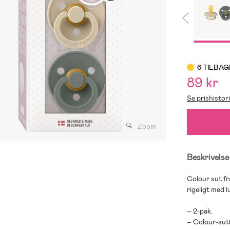
6 TILBAG
89 kr
Se prishistor
Zoom
Beskrivelse
Colour sut fra
rigeligt med 
– 2-pak.
– Colour-sutt