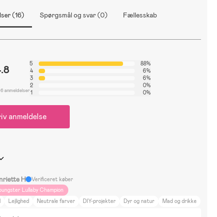
ser (16)
Spørgsmål og svar (0)
Fællesskab
5
88%
.8
4
6%
3
6%
2
0%
16 anmeldelser
1
0%
iv anmeldelse
nriette H
Verificeret køber
oungster Lullaby Champion
l
Lejlighed
Neutrale farver
DIY-projekter
Dyr og natur
Mad og drikke
dretning
Hjem og have
Kultur og kunst