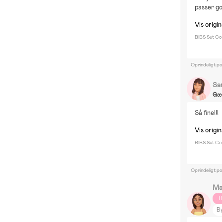
passer go
Vis origin
BIBS Sut Col
Oprindeligt p
Sa
Gæ
Så fine!!!
Vis origin
BIBS Sut Co
Oprindeligt p
Ma
T
B
V