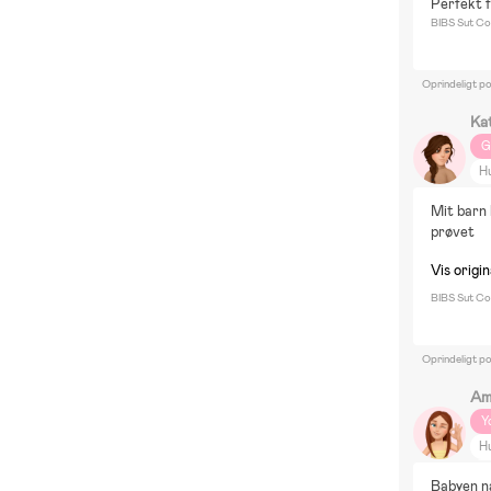
Perfekt f
BIBS Sut Col
Oprindeligt p
Ka
G
H
Mit barn 
prøvet
Vis origin
BIBS Sut Col
Oprindeligt p
Am
Y
H
M
Babyen næ