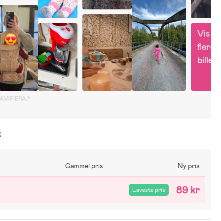
Vis 
flere 
billed
GAMIFIERA.®
k
Gammel pris
Ny pris
89 kr
Laveste pris