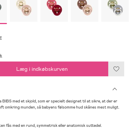
E
ik
Læg i indkøbskurven
 BIBS med et skjold, som er specielt designet til at sikre, at der er
luft omkring munden, så babyens følsomme hud skånes mest muligt.
en fås med en rund, symmetrisk eller anatomisk suttedel.