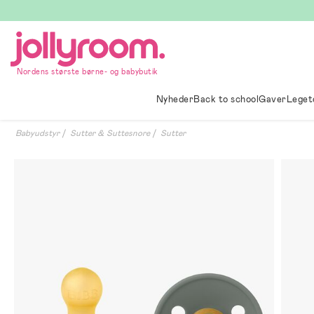
Hoppa
till
innehållet
Nordens største børne- og babybutik
Nyheder
Back to school
Gaver
Leget
Babyudstyr
Sutter & Suttesnore
Sutter