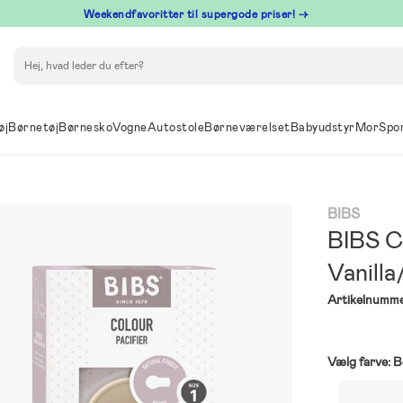
⁠ Weekendfavoritter til supergode priser! →
Søg
øj
Børnetøj
Børnesko
Vogne
Autostole
Børneværelset
Babyudstyr
Mor
Spo
BIBS
BIBS Co
Vanilla
Artikelnumme
Vælg farve:
B