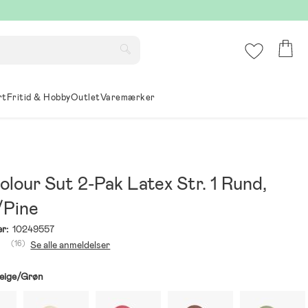
rt
Fritid & Hobby
Outlet
Varemærker
lour Sut 2-Pak Latex Str. 1 Rund,
/Pine
r:
10249557
(16)
Se alle anmeldelser
eige/Grøn