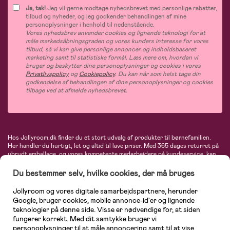
Ja, tak!
Jeg vil gerne modtage nyhedsbrevet med personlige rabatter,
tilbud og nyheder, og jeg godkender behandlingen af mine
personoplysninger i henhold til nedenstående.
Vores nyhedsbrev anvender cookies og lignende teknologi for at
måle markedsåbningsgraden og vores kunders interesse for vores
tilbud, så vi kan give personlige annoncer og indholdsbaseret
marketing samt til statistiske formål. Læs mere om, hvordan vi
bruger og beskytter dine personoplysninger og cookies i vores
Privatlivspolicy
og
Cookiepolicy
. Du kan når som helst tage din
godkendelse af behandlingen af dine personoplysninger og cookies
tilbage ved at afmelde nyhedsbrevet.
Hos Jollyroom.dk finder du et stort udvalg af produkter til børnefamilien.
Her handler du hurtigt, let og altid til lave priser. Med 365 dages returret på
ubrudt emballage, og vores kompetente medarbejdere på kundeservice, kan
du føle dig helt tryg, når du handler hos os. I vores udvalg finder du
barnevogne, autostole, børne- og babytøj, produkter til gravide og ammende
Du bestemmer selv, hvilke cookies, der må bruges
mødre, indretning og inspiration, legetøj, babyudstyr og meget mere. Vi
tilbyder produkter fra velkendte varemærker som Britax, Maxi-Cosi, Baby
Jollyroom og vores digitale samarbejdspartnere, herunder
Jogger, BabyBjörn, Didriksons, KidKraft, Ergobaby, Phillips Avent, Neonate,
Google, bruger cookies, mobile annonce-id'er og lignende
Cybex, LEGO og mange flere. Kort sagt - et kæmpe sortiment venter på dig!
teknologier på denne side. Visse er nødvendige for, at siden
fungerer korrekt. Med dit samtykke bruger vi
personoplysninger til at måle annoncering samt til at vise