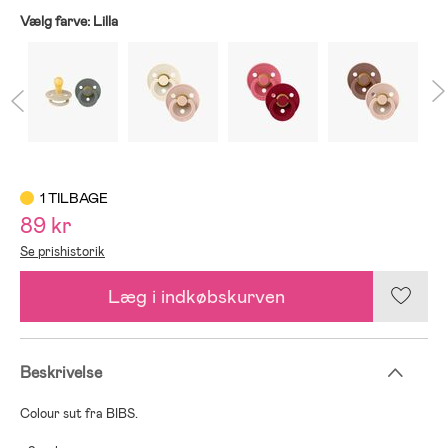
Vælg farve:
Lilla
1 TILBAGE
89 kr
Se prishistorik
Læg i indkøbskurven
Beskrivelse
Colour sut fra BIBS.