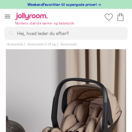
Hoppa
⁠ Weekendfavoritter til supergode priser! →
till
innehållet
Nordens største børne- og babybutik
Søg
Autostole
Autostole 0-13 kg
Autostole