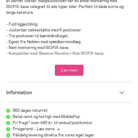
at barnet vokser. Babyautostolen har en enkel montering med
ISOFIX-base velegnet til alle typer biler. Perfekt til både korte og
lange køreture.
- Fuld liggestilling.
- Justerbar nakkestøtte med 6 positioner.
- Tre positioner til bærehåndtaget.
- Egnet fra fødslen med spædbarnsindlæg.
- Nem montering med ISOFIX-base.
- Kompatibel med: Beemoo Revolve i-Size ISOFIX-base.
- I-Size-godkendt.
- Maksimal belastning: 13 kg.
Læs mere
- Anbefalet alder: Fra nyfødt til 1,5 år.
- Anbefalet længde: 40-87 cm.
Information
Find den rigtige autostol til dit barn!
Velkommen til vores autostolsguide, hvor vi hjælper dig med at vælge
365 dages returret
den rigtige autostol til dit barn. Her får du tips om babysæder, i-Size-
Betal nemt og hurtigt med MobilePay
sæder, bagudvendte og fremadvendte autostole samt råd om korrekt
Fri fragt* over 495 kr. til ombud/postkontor
montering med ISOFIX eller sikkerhedssele. Vi forklarer vægt- og
Prisgaranti - Læs mere ->
højdeanbefalinger, sikkerhedsregler og hvordan du bruger
Pålidelig levering direkte fra vores eget lager