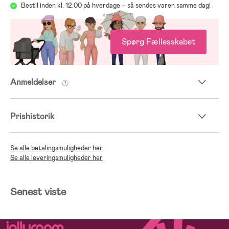
travelsystem på en tryg måde. Guiden giver dig al den information, du
Bestil inden kl. 12.00 på hverdage – så sendes varen samme dag!
behøver for at gøre bilturen sikker, nem og komfortabel for både dig
og dit barn, uanset alder eller behov.
Gå til Jollyrooms guide til autostole
Spørg Fællesskabet
Anmeldelser
Prishistorik
Se alle betalingsmuligheder her
Se alle leveringsmuligheder her
Senest viste