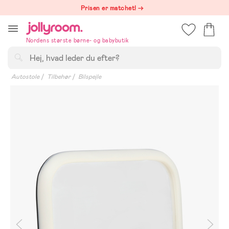
Hoppa
Prisen er matchet! →
till
innehållet
Nordens største børne- og babybutik
Søg
Autostole
Tilbehør
Bilspejle