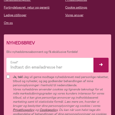
Fortrydelsesret, retur og garanti
Cookie settings
Ledige stillinger
Vores ansvar
Om os
NYHEDSBREV
Bliv nyhedsbrevsabonnent og få eksklusive fordele!
Email*
Ja, tak!
Jeg vil gerne modtage nyhedsbrevet med personlige rabatter,
tilbud og nyheder, og jeg godkender behandlingen af mine
personoplysninger i henhold til nedenstående.
Vores nyhedsbrev anvender cookies og lignende teknologi for at
måle markedsåbningsgraden og vores kunders interesse for vores
tilbud, så vi kan give personlige annoncer og indholdsbaseret
marketing samt til statistiske formål. Læs mere om, hvordan vi
bruger og beskytter dine personoplysninger og cookies i vores
Privatlivspolicy
og
Cookiepolicy
. Du kan når som helst tage din
godkendelse af behandlingen af dine personoplysninger og cookies