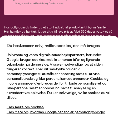
tilbage ved at afmelde nyhedsbrevet.
Hos Jollyroom.dk finder du et stort udvalg af produkter til børnefamilien.
Her handler du hurtigt, let og altid til lave priser. Med 365 dages returret på
ubrudt emballage, og vores kompetente medarbejdere på kundeservice, kan
du føle dig helt tryg, når du handler hos os. I vores udvalg finder du
barnevogne, autostole, børne- og babytøj, produkter til gravide og ammende
Du bestemmer selv, hvilke cookies, der må bruges
mødre, indretning og inspiration, legetøj, babyudstyr og meget mere. Vi
tilbyder produkter fra velkendte varemærker som Britax, Maxi-Cosi, Baby
Jollyroom og vores digitale samarbejdspartnere, herunder
Jogger, BabyBjörn, Didriksons, KidKraft, Ergobaby, Phillips Avent, Neonate,
Google, bruger cookies, mobile annonce-id'er og lignende
Cybex, LEGO og mange flere. Kort sagt - et kæmpe sortiment venter på dig!
teknologier på denne side. Visse er nødvendige for, at siden
fungerer korrekt. Med dit samtykke bruger vi
personoplysninger til at måle annoncering samt til at vise
personaliserede og ikke-personaliserede annoncer. Cookies og
mobile annonce-id'er bruges derfor til både personaliseret og
ikke-personaliseret annoncering, samt til analyse og en
skræddersyet oplevelse. Du kan selv vælge, hvilke cookies du vil
tillade.
Kundeservice
Læs mere om cookies
Læs mere om, hvordan Google behandler personoplysninger