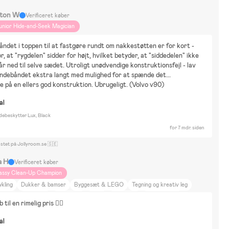
ton W
Verificeret køber
unior Hide-and-Seek Magician
det i toppen til at fastgøre rundt om nakkestøtten er for kort - 
r, at "rygdelen" sidder for højt, hvilket betyder, at "siddedelen" ikke 
r ned til selve sædet. Utroligt unødvendige konstruktionsfejl - lav 
debåndet ekstra langt med mulighed for at spænde det... 
 på en ellers god konstruktion. Ubrugeligt. (Volvo v90)
al
beskytter Lux, Black
for 7 mdr. siden
ostet på Jollyroom.se 🇸🇪
a H
Verificeret køber
assy Clean-Up Champion
kling
Dukker & bamser
Byggesæt & LEGO
Tegning og kreativ leg
andleg
Boldsport
Babblarna
Bluey
Bolibompa
Fantorangen
b til en rimelig pris 👍🏻
abbys Dollhouse
Greta Gris
Paw Patrol
Pippi Långstrump
Disney Frozen
sney Nalle Puh
Mumin
Lejlighed
Bil
Går
Offentlig transport
Gåture
al