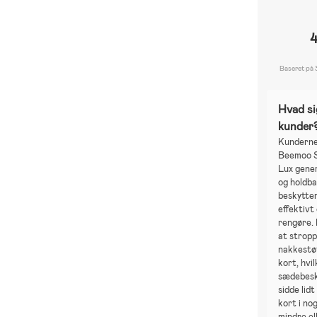
Baseret på 
Hvad si
kunder
Kunderne
Beemoo 
Lux gener
og holdba
beskytte
effektivt
rengøre.
at stropp
nakkestøt
kort, hvil
sædebesk
sidde lidt
kort i nog
mindre el