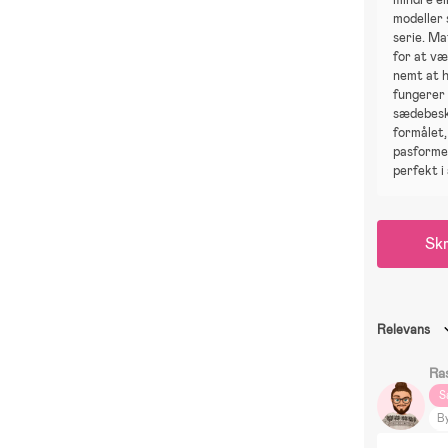
modeller
serie. Ma
for at væ
nemt at ho
fungerer
sædebesk
formålet,
pasforme
perfekt i 
Skr
Relevans
Ra
S
B
Te