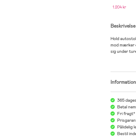
Sædebeskytter
1.204 kr
Black
Beskrivelse
Hold autosto
mod mærker og 
sig under tur
Informatio
365 dages
Betal nem
Fri fragt
Prisgaran
Pålidelig 
Bestil in