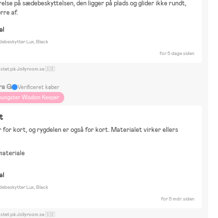
else på sædebeskyttelsen, den ligger på plads og glider ikke rundt, 
abblarna
Hot Wheels
Marvel
Nintendo
Disney Cars
Hus
Bil
rre af.
r på landet
Rejse
Ski
Gåture
Cykling
Dyr og natur
al
lm og litteratur
Britax och Emmaljunga
beskytter Lux, Black
for 5 dage siden
ostet på Jollyroom.se 🇸🇪
ra G
Verificeret køber
oungster Wisdom Keeper
t
 for kort, og rygdelen er også for kort. Materialet virker ellers 
materiale
al
beskytter Lux, Black
for 5 mdr. siden
ostet på Jollyroom.se 🇸🇪