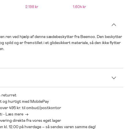
 Lux, Pure
Sædebeskytter Lux,
Sædebeskytter Lux, Moss
Sædeb
2.198 kr
1.604 kr
1.604
Lagoon
Cobbl
len ren ved hjælp af denne sædebeskytter fra Beemoo. Den beskytter
spild og er fremstillet i et glidesikkert materiale, så den ikke flytter
en.
n
 returret
t og hurtigt med MobilePay
* over 495 kr. til ombud/postkontor
ti - Læs mere ->
levering direkte fra vores eget lager
den kl. 12.00 på hverdage – så sendes varen samme dag!