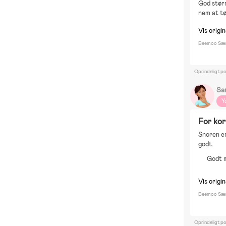
God størr
B
nem at tø
Bo
Vis origin
Fi
Beemoo Sæde
Oprindeligt p
Sa
Y
For kor
Snoren er
godt.
Godt 
Vis origin
Beemoo Sæde
Oprindeligt p