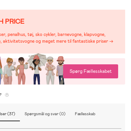
H PRICE
er, penalhus, tøj, sko cykler, barnevogne, klapvogne,
, aktivitetsvogne og meget mere til fantastiske priser →
Spørg Fællesskabet
er
ser (37)
Spørgsmål og svar (0)
Fællesskab