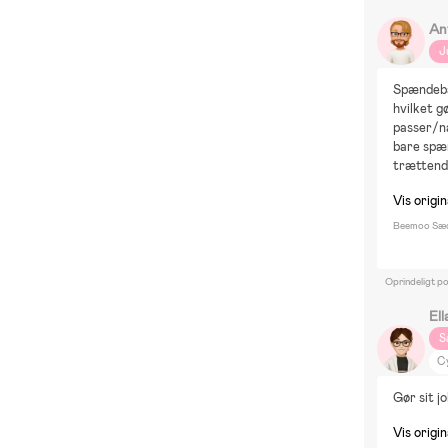
An
J
Spændebån
hvilket gø
passer/nå
bare spæn
trættende
Vis origin
Beemoo Sæde
Oprindeligt p
Ell
S
Cy
V
Gør sit jo
G
Di
Vis origin