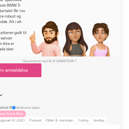
 som BMW 3-
terialet får ros
re robust og
lde. Alt i alt
ytteren godt til
 selvom
n ikke er
alle biler.
Opsummeret med AI af GAMIFIERA.®
iv anmeldelse
smus K
Verificeret køber
assy Snack Ninja
yggesæt & LEGO
Puslespil
Elbiler & -køretøjer
Cykling
Vandleg
gning og kreativ leg
Vinterleg
Boldsport
Alfons Åberg
Arne Alligator