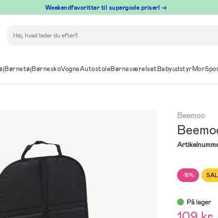
⁠ Weekendfavoritter til supergode priser! →
Søg
øj
Børnetøj
Børnesko
Vogne
Autostole
Børneværelset
Babyudstyr
Mor
Spo
Beemoo
Beemoo
Artikelnumme
-16%
SA
På lager
109 kr