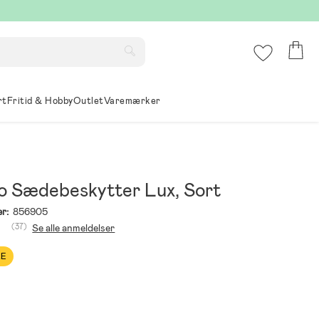
rt
Fritid & Hobby
Outlet
Varemærker
 Sædebeskytter Lux, Sort
r:
856905
(37)
Se alle anmeldelser
LE