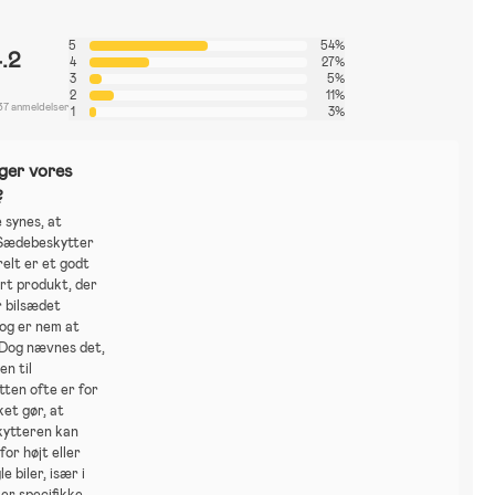
5
54%
4.2
4
27%
3
5%
2
11%
37 anmeldelser
1
3%
ger vores
?
 synes, at
Sædebeskytter
elt er et godt
rt produkt, der
r bilsædet
 og er nem at
 Dog nævnes det,
en til
ten ofte er for
ket gør, at
ytteren kan
 for højt eller
le biler, især i
ler specifikke