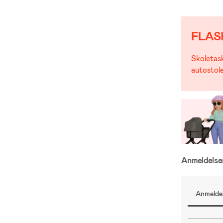
FLAS
Skoletask
autostole
Anmeldels
Anmeldel