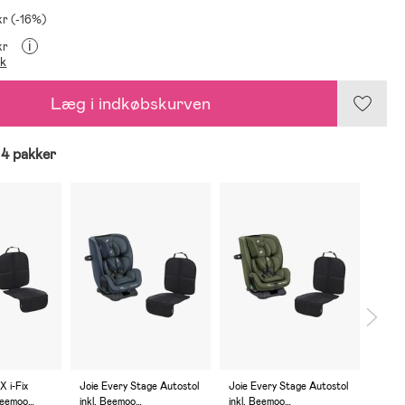
kr (-16%)
i
kr
ik
Læg i indkøbskurven
 4 pakker
X i-Fix
Joie Every Stage Autostol
Joie Every Stage Autostol
Joie 
 Beemoo
inkl. Beemoo
inkl. Beemoo
inkl.