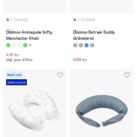
3 TILBAGE
7 TILBAGE
(50)
(9)
Doomoo Ammepude Softy,
Doomoo Betræk Buddy,
Manchester Khaki
Gråmeleret
419 kr
299 kr
Vejl. pris: 479 kr
Bedst i test
Sidste chance!