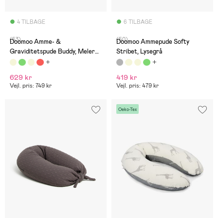
4 TILBAGE
6 TILBAGE
(53)
(50)
Doomoo Amme- &
Doomoo Ammepude Softy
Graviditetspude Buddy, Melerad
Stribet, Lysegrå
Sand
629 kr
419 kr
Vejl. pris: 749 kr
Vejl. pris: 479 kr
Oeko-Tex