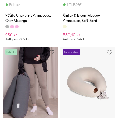
På lager
1 TILBAGE
(24)
(0)
Petite Chérie Iris Ammepude,
Vinter & Bloom Meadow
Grey Melange
Ammepude, Soft Sand
239 kr
350,10 kr
Tidl. pris: 409 kr
Vejl. pris: 399 kr
Oeko-Tex
Supergod pris