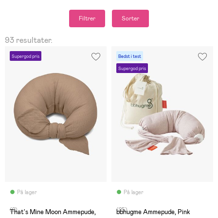
Filtrer
Sorter
93 resultater.
Supergod pris
Bedst i test
Supergod pris
På lager
På lager
(2)
(25)
That's Mine Moon Ammepude,
bbhugme Ammepude, Pink