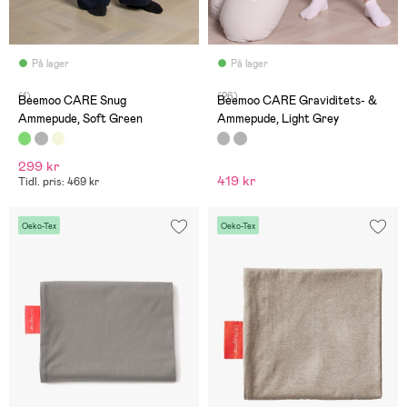
På lager
På lager
(1)
(26)
Beemoo CARE Snug
Beemoo CARE Graviditets- &
Ammepude, Soft Green
Ammepude, Light Grey
299 kr
419 kr
Tidl. pris: 469 kr
Oeko-Tex
Oeko-Tex