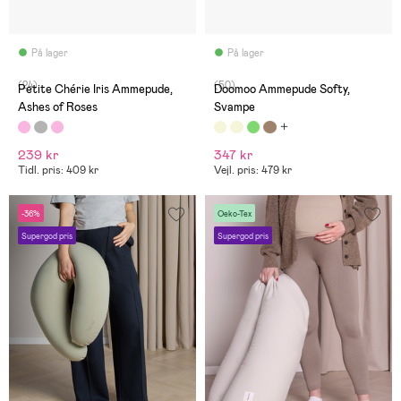
På lager
På lager
(24)
(50)
Petite Chérie Iris Ammepude,
Doomoo Ammepude Softy,
Ashes of Roses
Svampe
239 kr
347 kr
Tidl. pris: 409 kr
Vejl. pris: 479 kr
-36%
Oeko-Tex
Supergod pris
Supergod pris