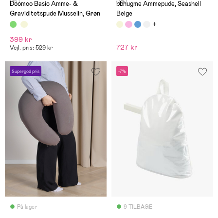
(15)
(25)
Doomoo Basic Amme- &
bbhugme Ammepude, Seashell
Graviditetspude Musselin, Grøn
Beige
399 kr
727 kr
Vejl. pris: 529 kr
Supergod pris
-7%
På lager
9 TILBAGE