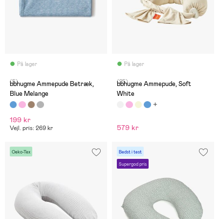
På lager
På lager
(5)
(25)
bbhugme Ammepude Betræk,
bbhugme Ammepude, Soft
Blue Melange
White
199 kr
579 kr
Vejl. pris: 269 kr
Oeko-Tex
Bedst i test
Supergod pris