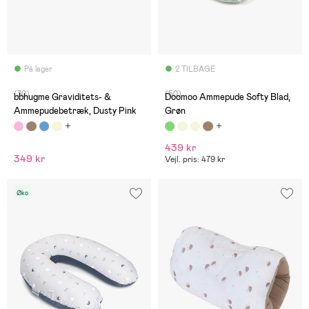
På lager
2 TILBAGE
(30)
(50)
bbhugme Graviditets- &
Doomoo Ammepude Softy Blad,
Ammepudebetræk, Dusty Pink
Grøn
439 kr
349 kr
Vejl. pris: 479 kr
Øko