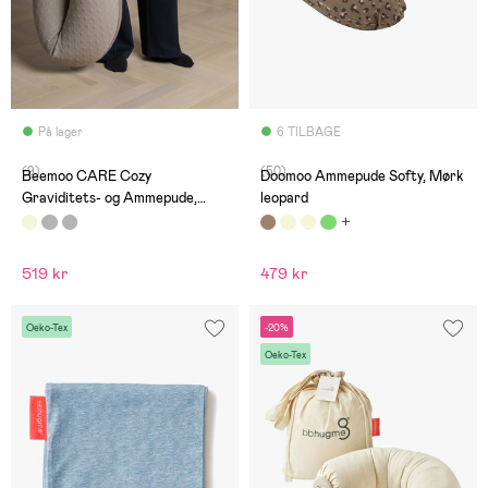
På lager
6 TILBAGE
(9)
(50)
Beemoo CARE Cozy
Doomoo Ammepude Softy, Mørk
Graviditets- og Ammepude,
leopard
Hearted Beige
519 kr
479 kr
Oeko-Tex
-20%
Oeko-Tex