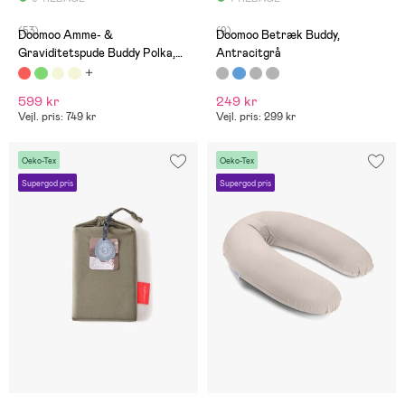
(53)
(9)
Doomoo Amme- &
Doomoo Betræk Buddy,
Graviditetspude Buddy Polka,
Antracitgrå
Creme
599 kr
249 kr
Vejl. pris: 749 kr
Vejl. pris: 299 kr
Oeko-Tex
Oeko-Tex
Supergod pris
Supergod pris