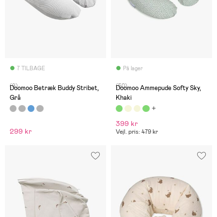
7 TILBAGE
På lager
(9)
(50)
Doomoo Betræk Buddy Stribet,
Doomoo Ammepude Softy Sky,
Grå
Khaki
399 kr
299 kr
Vejl. pris: 479 kr