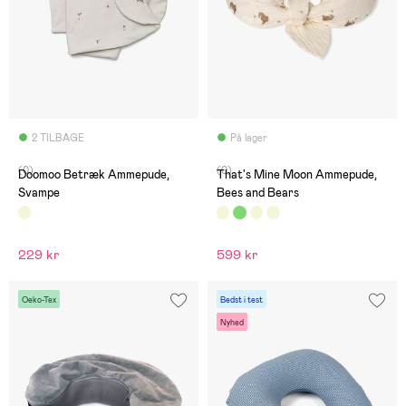
2 TILBAGE
På lager
(0)
(0)
Doomoo Betræk Ammepude,
That's Mine Moon Ammepude,
Svampe
Bees and Bears
229 kr
599 kr
Oeko-Tex
Bedst i test
Nyhed