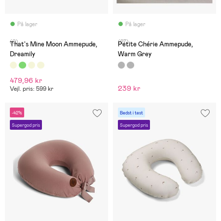
På lager
På lager
(0)
(27)
That's Mine Moon Ammepude,
Petite Chérie Ammepude,
Dreamily
Warm Grey
479,96 kr
239 kr
Vejl. pris: 599 kr
-42%
Bedst i test
Supergod pris
Supergod pris