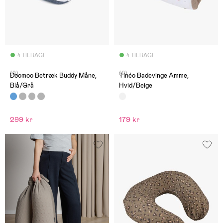
4 TILBAGE
4 TILBAGE
(9)
(0)
Doomoo Betræk Buddy Måne,
Tinéo Badevinge Amme,
Blå/Grå
Hvid/Beige
299 kr
179 kr