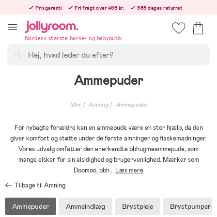
Hoppa
Prisgaranti
Fri fragt over 495 kr.
365 dages returret
till
Bestil nu, så sender vi samme hverdag!
innehållet
Nordens største børne- og babybutik
Søg
Ammepuder
Mor
Amning
Ammepuder
For nybagte forældre kan en ammepude være en stor hjælp, da den
giver komfort og støtte under de første amninger og flaskemadninger.
Vores udvalg omfatter den anerkendte bbhugmeammepude, som
mange elsker for sin alsidighed og brugervenlighed. Mærker som
Doomoo, bbh
...
Læs mere
Tilbage til Amning
Ammepuder
Ammeindlæg
Brystpleje
Brystpumper &