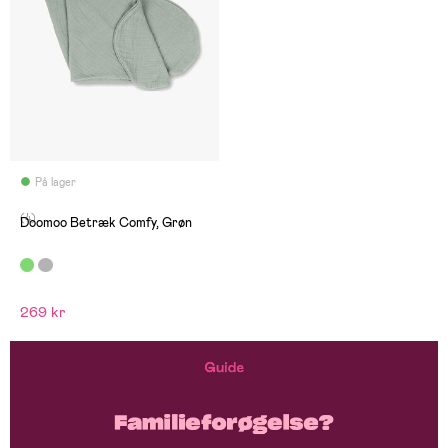
På lager
(4)
Doomoo Betræk Comfy, Grøn
269 kr