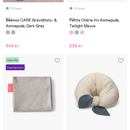
På lager
På lager
(26)
(24)
Beemoo CARE Graviditets- &
Petite Chérie Iris Ammepude,
Ammepude, Dark Grey
Twilight Mauve
549 kr
239 kr
Oeko-Tex
Supergod pris