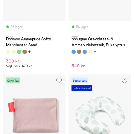
På lager
På lager
(50)
(30)
Doomoo Ammepude Softy,
bbhugme Graviditets- &
Manchester Sand
Ammepudebetræk, Eukalyptus
399 kr
349 kr
Vejl. pris: 479 kr
Oeko-Tex
Bedst i test
Sidste chance!