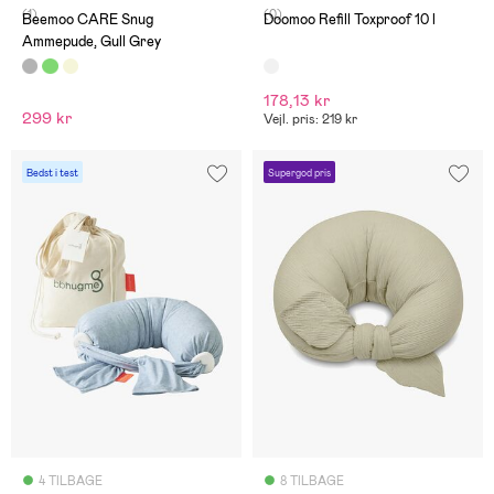
(1)
(0)
Beemoo CARE Snug
Doomoo Refill Toxproof 10 l
Ammepude, Gull Grey
178,13 kr
299 kr
Vejl. pris: 219 kr
Bedst i test
Supergod pris
4 TILBAGE
8 TILBAGE