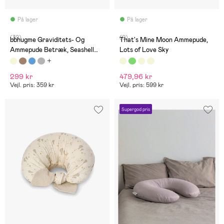
På lager
På lager
(30)
(0)
bbhugme Graviditets- Og
That's Mine Moon Ammepude,
Ammepude Betræk, Seashell
Lots of Love Sky
Beige
299 kr
479,96 kr
Vejl. pris: 359 kr
Vejl. pris: 599 kr
Supergod pris