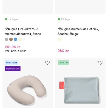
På lager
På lager
(30)
(1)
bbhugme Graviditets- &
bbhugme Ammepude Betræk,
Ammepudebetræk, Stone
Seashell Beige
291,96 kr
280 kr
Vejl. pris: 349 kr
Bedst i test
Oeko-Tex
Supergod pris