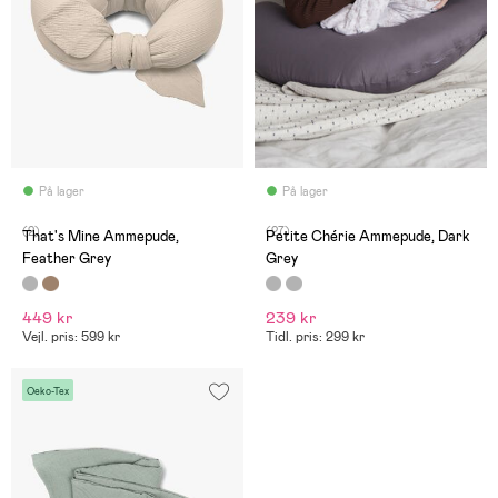
På lager
På lager
(2)
(27)
That's Mine Ammepude,
Petite Chérie Ammepude, Dark
Feather Grey
Grey
449 kr
239 kr
Vejl. pris: 599 kr
Tidl. pris: 299 kr
Oeko-Tex