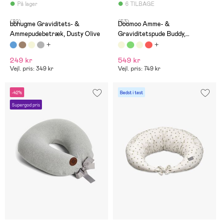
På lager
6 TILBAGE
(30)
(53)
bbhugme Graviditets- &
Doomoo Amme- &
Ammepudebetræk, Dusty Olive
Graviditetspude Buddy,
Manchester Sand
249 kr
549 kr
Vejl. pris: 349 kr
Vejl. pris: 749 kr
-42%
Bedst i test
Supergod pris