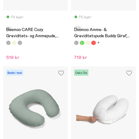
På lager
På lager
(9)
(53)
Beemoo CARE Cozy
Doomoo Amme- &
Graviditets- og Ammepude,
Graviditetspude Buddy Giraf,
Dark Grey
Grå
519 kr
719 kr
Bedst i test
Oeko-Tex