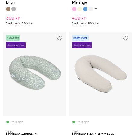
Brun
Melange
399 kr
499 kr
Vejl. pris: 599 kr
Vejl. pris: 699 kr
Oeko-Tex
Bedst i test
Supergod pris
Supergod pris
På lager
På lager
(53)
(15)
Doomoo Amme- &
Doomoo Basic Amme- &