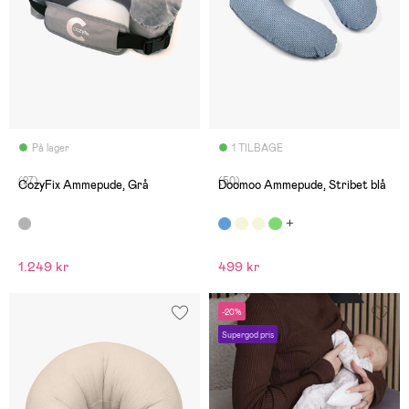
På lager
1 TILBAGE
(27)
(50)
CozyFix Ammepude, Grå
Doomoo Ammepude, Stribet blå
1.249 kr
499 kr
-20%
Supergod pris