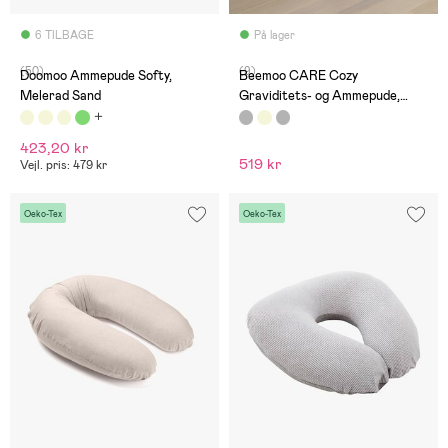
6 TILBAGE
På lager
(50)
(9)
Doomoo Ammepude Softy,
Beemoo CARE Cozy
Melerad Sand
Graviditets- og Ammepude,
Hearted Grey
423,20 kr
519 kr
Vejl. pris: 479 kr
Oeko-Tex
Oeko-Tex