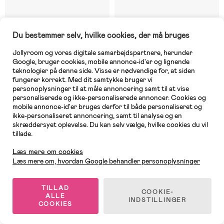
Du bestemmer selv, hvilke cookies, der må bruges
3 TILBAGE
4 TILBAGE
Jollyroom og vores digitale samarbejdspartnere, herunder
(50)
(3)
Doomoo Ammepude Softy, Skov
FILIBABBA Graviditets- &
Google, bruger cookies, mobile annonce-id'er og lignende
Ammepude Juno, Powder Blue
teknologier på denne side. Visse er nødvendige for, at siden
fungerer korrekt. Med dit samtykke bruger vi
personoplysninger til at måle annoncering samt til at vise
personaliserede og ikke-personaliserede annoncer. Cookies og
479 kr
559 kr
mobile annonce-id'er bruges derfor til både personaliseret og
ikke-personaliseret annoncering, samt til analyse og en
skræddersyet oplevelse. Du kan selv vælge, hvilke cookies du vil
-7%
tillade.
Kundeservice
Læs mere om cookies
Læs mere om, hvordan Google behandler personoplysninger
TILLAD
COOKIE-
ALLE
INDSTILLINGER
COOKIES