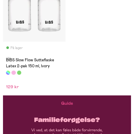
På lager
(0)
BIBS Slow Flow Sutteflaske
Latex 2-pak 150 ml, Ivory
129 kr