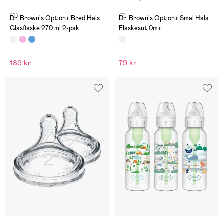
(5)
(3)
Dr. Brown's Option+ Bred Hals
Dr. Brown's Option+ Smal Hals
Glasflaske 270 ml 2-pak
Flaskesut 0m+
189 kr
79 kr