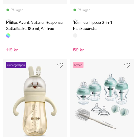
På lager
På lager
(2)
(0)
Philips Avent Natural Response
Tommee Tippee 2-in-1
Sutteflaske 125 ml, Airfree
Flaskebørste
119 kr
59 kr
Supergod pris
Nyhed