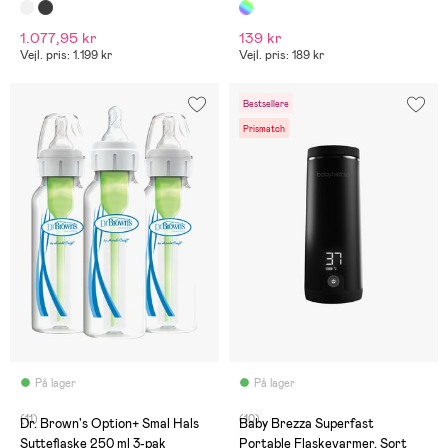
1.077,95 kr
139 kr
Vejl. pris: 1.199 kr
Vejl. pris: 189 kr
Bestsellere
Prismatch
På lager
På lager
(11)
(10)
Dr. Brown's Option+ Smal Hals
Baby Brezza Superfast
Sutteflaske 250 ml 3-pak
Portable Flaskevarmer, Sort