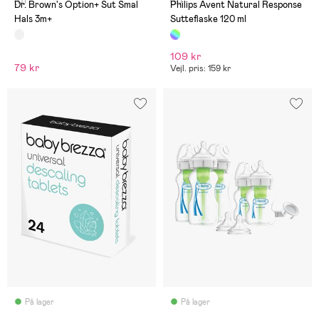
(0)
(9)
Dr. Brown's Option+ Sut Smal
Philips Avent Natural Response
Hals 3m+
Sutteflaske 120 ml
109 kr
79 kr
Vejl. pris: 159 kr
På lager
På lager