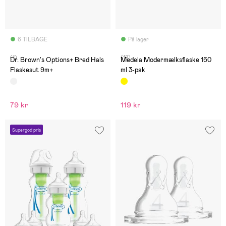
6 TILBAGE
På lager
(1)
(18)
Dr. Brown's Options+ Bred Hals
Medela Modermælksflaske 150
Flaskesut 9m+
ml 3-pak
79 kr
119 kr
Supergod pris