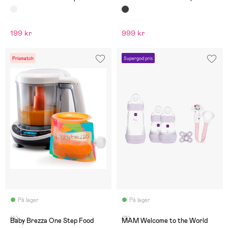
199 kr
999 kr
Prismatch
Supergod pris
På lager
På lager
(4)
(9)
Baby Brezza One Step Food
MAM Welcome to the World