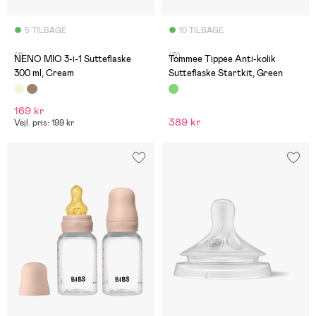
5 TILBAGE
10 TILBAGE
(1)
(0)
NENO MIO 3-i-1 Sutteflaske
Tommee Tippee Anti-kolik
300 ml, Cream
Sutteflaske Startkit, Green
169 kr
389 kr
Vejl. pris: 199 kr