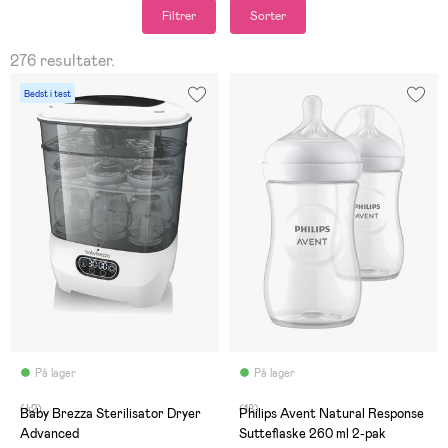
Filtrer
Sorter
276 resultater.
Bedst i test
På lager
På lager
(42)
(18)
Baby Brezza Sterilisator Dryer
Philips Avent Natural Response
Advanced
Sutteflaske 260 ml 2-pak