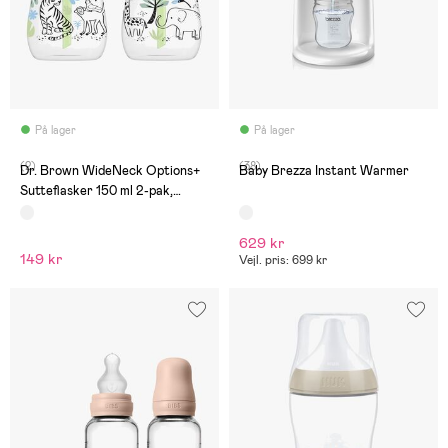
På lager
På lager
(2)
(38)
Dr. Brown WideNeck Options+
Baby Brezza Instant Warmer
Sutteflasker 150 ml 2-pak,
Jungle
629 kr
149 kr
Vejl. pris: 699 kr