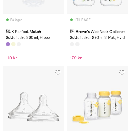
På lager
1 TILBAGE
(1)
(2)
NUK Perfect Match
Dr. Brown's WideNeck Options+
Sutteflaske 260 ml, Hippo
Sutteflasker 270 ml 2-Pak, Hvid
119 kr
179 kr