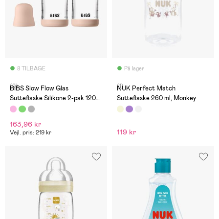
8 TILBAGE
På lager
(0)
(1)
BIBS Slow Flow Glas
NUK Perfect Match
Sutteflaske Silikone 2-pak 120
Sutteflaske 260 ml, Monkey
ml, Blush
163,96 kr
119 kr
Vejl. pris: 219 kr