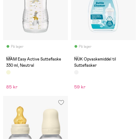
På lager
På lager
(13)
(0)
MAM Easy Active Sutteflaske
NUK Opvaskemiddel til
330 ml, Neutral
Sutteflasker
85 kr
59 kr