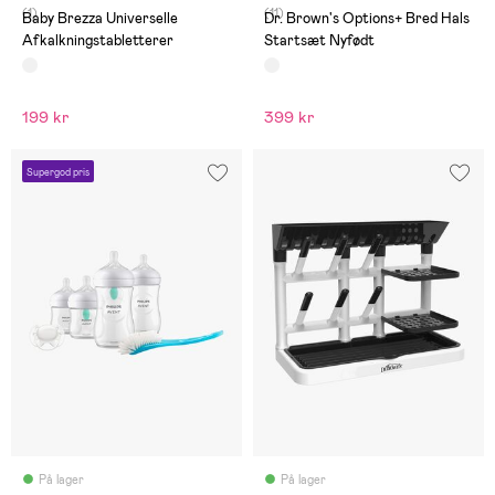
(1)
(11)
Baby Brezza Universelle
Dr. Brown's Options+ Bred Hals
Afkalkningstabletterer
Startsæt Nyfødt
199 kr
399 kr
Supergod pris
På lager
På lager