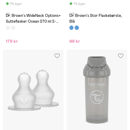
På lager
På lager
(2)
(13)
Dr. Brown's WideNeck Options+
Dr. Brown's Stor Flaskebørste,
Sutteflasker Ocean 270 ml 2-
Blå
Pak, Hvid
179 kr
99 kr