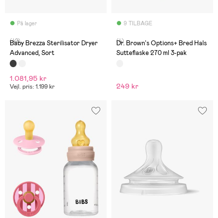
På lager
9 TILBAGE
(42)
(4)
Baby Brezza Sterilisator Dryer
Dr. Brown's Options+ Bred Hals
Advanced, Sort
Sutteflaske 270 ml 3-pak
1.081,95 kr
249 kr
Vejl. pris: 1.199 kr