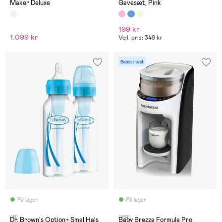
Maker Deluxe
Gavesæt, Pink
199 kr
1.099 kr
Vejl. pris: 349 kr
Bedst i test
På lager
På lager
(11)
(119)
Dr. Brown's Option+ Smal Hals
Baby Brezza Formula Pro