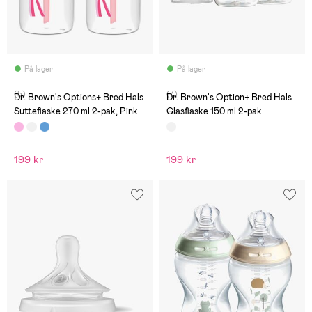
På lager
På lager
(5)
(7)
Dr. Brown's Options+ Bred Hals
Dr. Brown's Option+ Bred Hals
Sutteflaske 270 ml 2-pak, Pink
Glasflaske 150 ml 2-pak
199 kr
199 kr