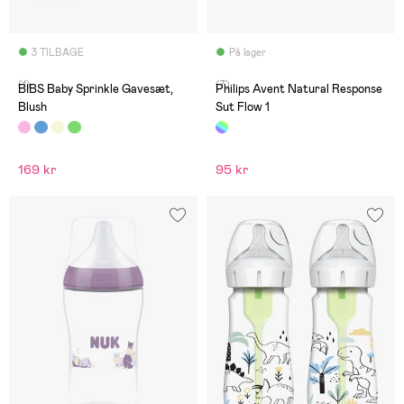
3 TILBAGE
På lager
(1)
(7)
BIBS Baby Sprinkle Gavesæt,
Philips Avent Natural Response
Blush
Sut Flow 1
169 kr
95 kr