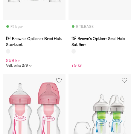
På lager
9 TILBAGE
(2)
(3)
Dr. Brown's Options+ Bred Hals
Dr. Brown's Option+ Smal Hals
Startsæt
Sut 9m+
259 kr
79 kr
Vejl. pris: 279 kr