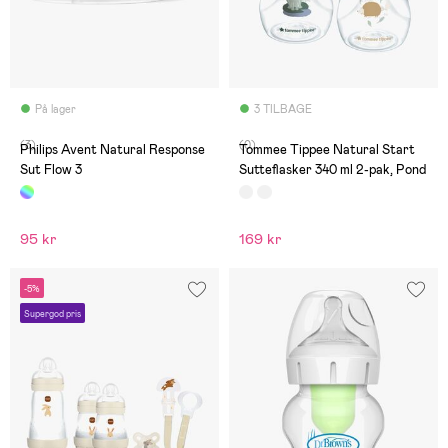
På lager
3 TILBAGE
(3)
(0)
Philips Avent Natural Response
Tommee Tippee Natural Start
Sut Flow 3
Sutteflasker 340 ml 2-pak, Pond
95 kr
169 kr
-5%
Supergod pris