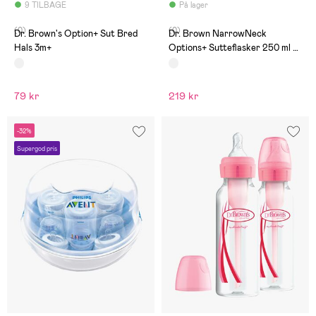
9 TILBAGE
På lager
(0)
(0)
Dr. Brown's Option+ Sut Bred
Dr. Brown NarrowNeck
Hals 3m+
Options+ Sutteflasker 250 ml 3-
pak, Landscape
79 kr
219 kr
-32%
Supergod pris