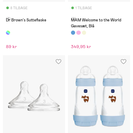
8 TILBAGE
1 TILBAGE
(3)
(9)
Dr Brown's Sutteflaske
MAM Welcome to the World
Gavesæt, Blå
89 kr
349,95 kr