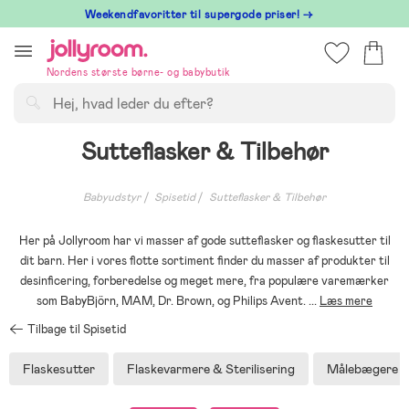
Hoppa
⁠ Weekendfavoritter til supergode priser! →
till
innehållet
Nordens største børne- og babybutik
Søg
Sutteflasker & Tilbehør
Babyudstyr
Spisetid
Sutteflasker & Tilbehør
Her på Jollyroom har vi masser af gode sutteflasker og flaskesutter til
dit barn. Her i vores flotte sortiment finder du masser af produkter til
desinficering, forberedelse og meget mere, fra populære varemærker
som BabyBjörn, MAM, Dr. Brown, og Philips Avent.
...
Læs mere
Tilbage til Spisetid
Flaskesutter
Flaskevarmere & Sterilisering
Målebægere