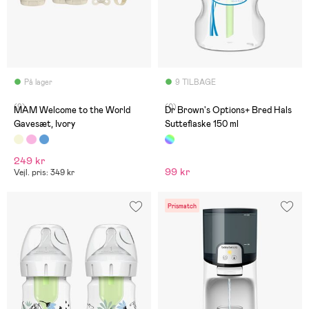
På lager
9 TILBAGE
(9)
(0)
MAM Welcome to the World
Dr Brown's Options+ Bred Hals
Gavesæt, Ivory
Sutteflaske 150 ml
249 kr
99 kr
Vejl. pris: 349 kr
Prismatch