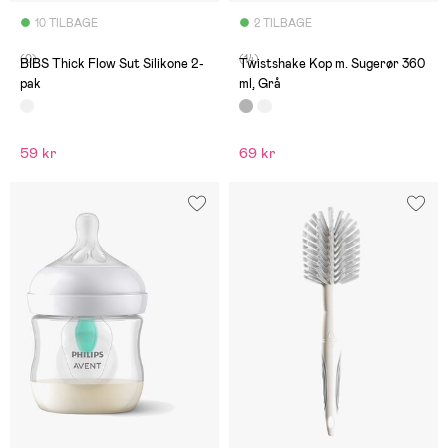
10 TILBAGE
2 TILBAGE
(0)
(14)
BIBS Thick Flow Sut Silikone 2-
Twistshake Kop m. Sugerør 360
pak
ml, Grå
59 kr
69 kr