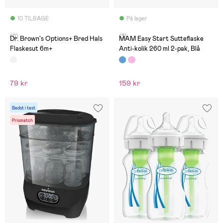
10 TILBAGE
På lager
(0)
(3)
Dr. Brown's Options+ Bred Hals
MAM Easy Start Sutteflaske
Flaskesut 6m+
Anti-kolik 260 ml 2-pak, Blå
79 kr
159 kr
Bedst i test
Prismatch