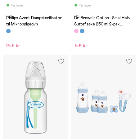
På lager
På lager
(31)
(11)
Philips Avent Dampsterilisator
Dr. Brown's Option+ Smal Hals
til Mikrobølgeovn
Sutteflaske 250 ml 2-pak,
Lyserød
245 kr
149 kr