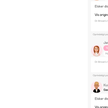
In
Elsker di
St
Vis origin
Dr. Brown's
Oprindeligt p
Ja
Y
H
H
Dr. Brown's
El
E
Oprindeligt p
Ku
Gæ
Elsker dis
Vis origin