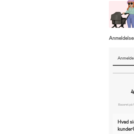
Anmeldels
Anmeldel
4
Baseret på 
Hvad si
kunder