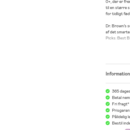
0+, der er fre
til en større 
for tidligt f
Dr. Brown’s s
af det smarte
Picks: Best 
Awards 2014”
Informatio
365 dages
Betal nem
Fri fragt
Prisgaran
Pålidelig 
Bestil in