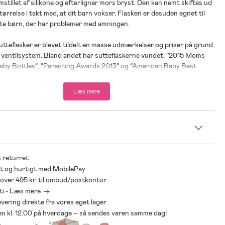
mstillet af silikone og efterligner mors bryst. Den kan nemt skiftes ud
størrelse i takt med, at dit barn vokser. Flasken er desuden egnet til
ødte børn, der har problemer med amningen.
utteflasker er blevet tildelt en masse udmærkelser og priser på grund
 ventilsystem. Bland andet har sutteflaskerne vundet: ”2015 Moms
Baby Bottles”, ”Parenting Awards 2013” og ”American Baby Best
.
Læs mere
n
 returret
t og hurtigt med MobilePay
* over 495 kr. til ombud/postkontor
ti - Læs mere ->
levering direkte fra vores eget lager
den kl. 12.00 på hverdage – så sendes varen samme dag!