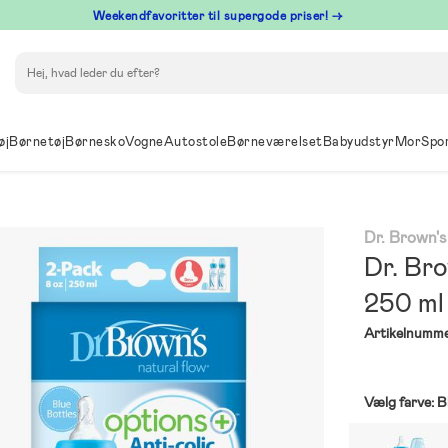
⁠ Weekendfavoritter til supergode priser! →
Søg
øj
Børnetøj
Børnesko
Vogne
Autostole
Børneværelset
Babyudstyr
Mor
Spo
Dr. Brown's
Dr. Bro
250 ml 
Artikelnumme
Vælg farve:
B