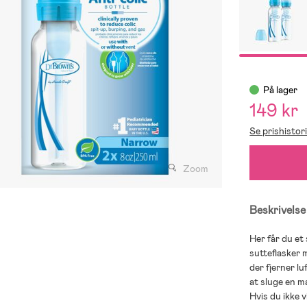
På lager
149 kr
Se prishistor
Zoom
Beskrivelse
Her får du et
sutteflasker 
der fjerner lu
at sluge en m
Hvis du ikke v