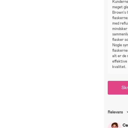
Kunderne
meget gla
Brown's 
flaskerne,
med reflu
mindsker 
sammenli
flasker s
Nogle syn
flaskerne 
alt er de
effektive
kvalitet.
Skr
Relevans
Ca