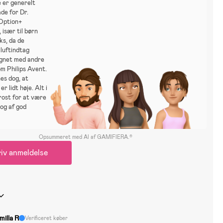
 er generelt
de for Dr.
Option+
 især til børn
ks, da de
luftindtag
gnet med andre
om Philips Avent.
es dog, at
er lidt høje. Alt i
 rost for at være
 og af god
Opsummeret med AI af GAMIFIERA.®
iv anmeldelse
milla R
Verificeret køber