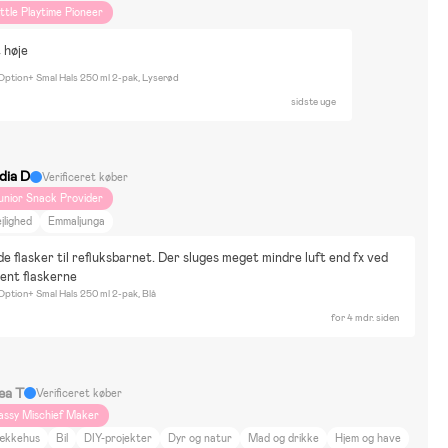
ittle Playtime Pioneer
 høje
 Option+ Smal Hals 250 ml 2-pak, Lyserød
sidste uge
dia D
Verificeret køber
unior Snack Provider
jlighed
Emmaljunga
de flasker til refluksbarnet. Der sluges meget mindre luft end fx ved 
vent flaskerne
Option+ Smal Hals 250 ml 2-pak, Blå
for 4 mdr. siden
ea T
Verificeret køber
assy Mischief Maker
ækkehus
Bil
DIY-projekter
Dyr og natur
Mad og drikke
Hjem og have