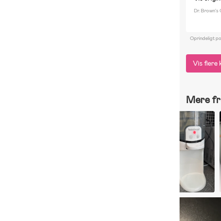
Dr. Brown's 
Oprindeligt p
Vis fler
Mere fr