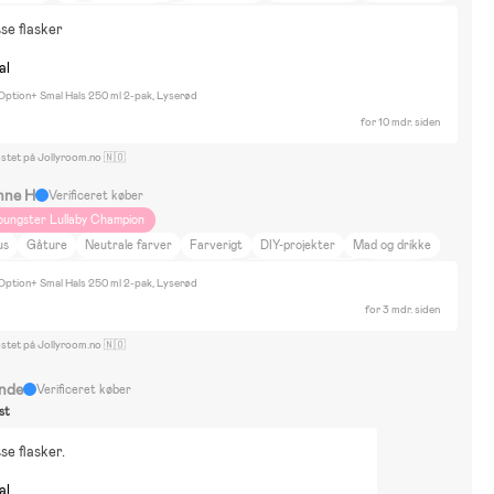
dretning
Film og litteratur
Ferie på landet
sse flasker
okke Trailz, Bugaboo Butterfly 2
al
 Option+ Smal Hals 250 ml 2-pak, Lyserød
for 10 mdr. siden
ostet på Jollyroom.no 🇳🇴
nne H
Verificeret køber
oungster Lullaby Champion
us
Gåture
Neutrale farver
Farverigt
DIY-projekter
Mad og drikke
jem og have
Skønhed og mode
Cykling
Byggesæt & LEGO
Puslespil
 Option+ Smal Hals 250 ml 2-pak, Lyserød
biler & -køretøjer
Vandleg
Tegning og kreativ leg
Boldsport
Rolleleg
for 3 mdr. siden
mmaljunga
ostet på Jollyroom.no 🇳🇴
nde
Verificeret køber
st
se flasker.
al