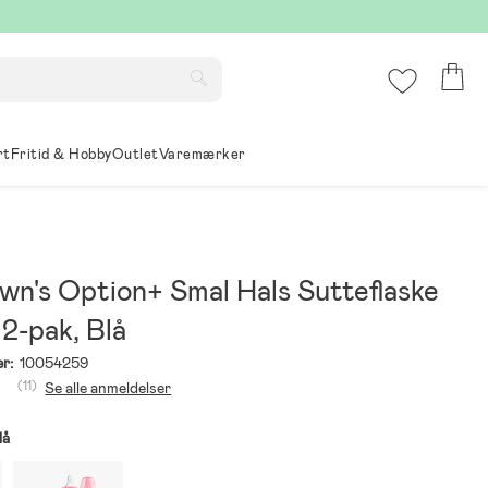
rt
Fritid & Hobby
Outlet
Varemærker
wn's Option+ Smal Hals Sutteflaske
2-pak, Blå
r:
10054259
(11)
Se alle anmeldelser
lå