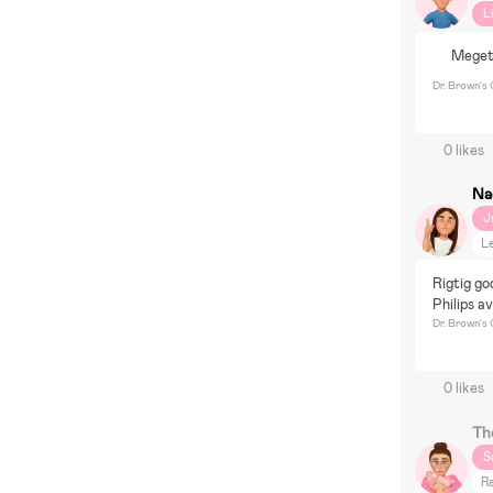
L
Meget
Dr. Brown's
0 likes
Na
J
Le
Rigtig go
Philips a
Dr. Brown's 
0 likes
Th
S
R