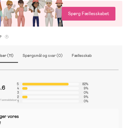
Spørg Fællesskabet
er
ser (11)
Spørgsmål og svar (0)
Fællesskab
5
82%
.6
4
9%
3
0%
2
9%
11 anmeldelser
1
0%
ger vores
?