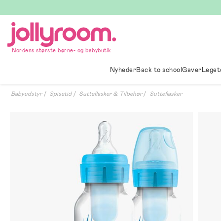
Hoppa
till
innehållet
Nordens største børne- og babybutik
Nyheder
Back to school
Gaver
Leget
Babyudstyr
Spisetid
Sutteflasker & Tilbehør
Sutteflasker