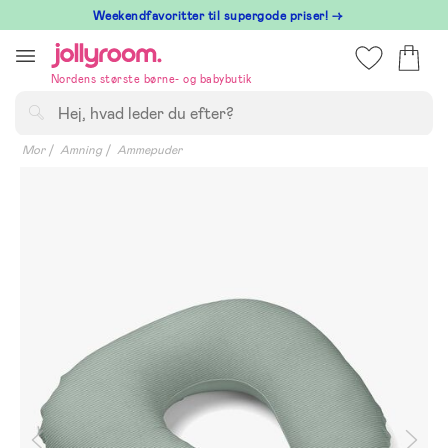
Hoppa
⁠ Weekendfavoritter til supergode priser! →
till
innehållet
Nordens største børne- og babybutik
Søg
Mor
Amning
Ammepuder