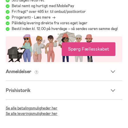
365 dages returret
- Inderpude: 92 % polyester, 8 % elastan.
Betal nemt og hurtigt med MobilePay
- Fyld: 100 % EPS-perler.
Fri fragt* over 495 kr. til ombud/postkontor
Prisgaranti - Læs mere ->
Pålidelig levering direkte fra vores eget lager
Bestil inden kl. 12.00 på hverdage – så sendes varen samme dag!
Spørg Fællesskabet
Anmeldelser
Prishistorik
;
Se alle betalingsmuligheder her
Se alle leveringsmuligheder her