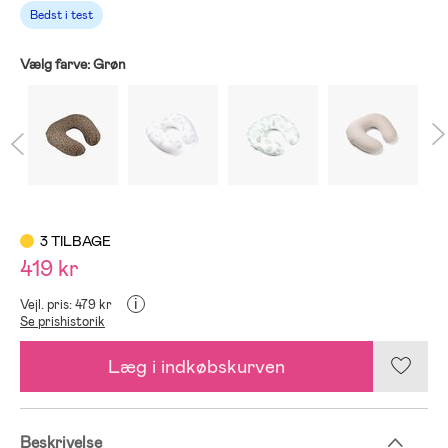
Bedst i test
Vælg farve:
Grøn
3 TILBAGE
419 kr
i
Vejl. pris: 479 kr
Se prishistorik
Læg i indkøbskurven
Beskrivelse