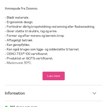
Ammepude fra Doomoo.
- Blødt materiale.
- Ergonomisk design.
- Forhindrer dårlig kropsholdning ved amning eller flaskemadning.
- Giver støtte til skuldre, ryg og arme.
- Former sig efter morens og barnets krop.
- Aftageligt betræk.
- Kan genopfyldes.
- Kan også bruges som ligge- og siddestøtte til barnet.
- OEKO-TEX® 100 certificeret.
- Produktet er GOTS-certificeret.
- Maskinvask 30°C.
- Kompatibel med: Doomoo Softy betræk.
- Ekstra betræk kan købes separat.
Læs mere
- Anbefalet alder: Fra nyfødt.
- Udnævnt som Bedst i test 2024 af svenske Bäst-i-test i kategorien
Ammepude.
Information
- Kåret til bedst i test 2026 af Bäst-i-test.se i kategorien Ammepude.
- Betræk: 95 % bomuld, 5 % elastan.