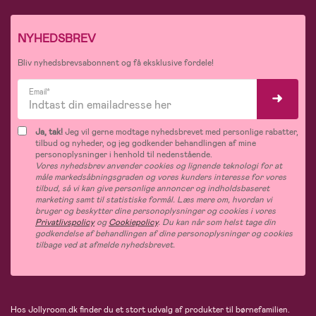
NYHEDSBREV
Bliv nyhedsbrevsabonnent og få eksklusive fordele!
Email*
Ja, tak!
Jeg vil gerne modtage nyhedsbrevet med personlige rabatter,
tilbud og nyheder, og jeg godkender behandlingen af mine
personoplysninger i henhold til nedenstående.
Vores nyhedsbrev anvender cookies og lignende teknologi for at
måle markedsåbningsgraden og vores kunders interesse for vores
tilbud, så vi kan give personlige annoncer og indholdsbaseret
marketing samt til statistiske formål. Læs mere om, hvordan vi
bruger og beskytter dine personoplysninger og cookies i vores
Privatlivspolicy
og
Cookiepolicy
. Du kan når som helst tage din
godkendelse af behandlingen af dine personoplysninger og cookies
tilbage ved at afmelde nyhedsbrevet.
Hos Jollyroom.dk finder du et stort udvalg af produkter til børnefamilien.