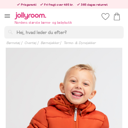
Hoppa
Prisgaranti
Fri fragt over 495 kr.
365 dages returret
till
Bestillinger efter kl. 12.00 sendes den følgende hverdag!
innehållet
Nordens største børne- og babybutik
Søg
Børnetøj
Overtøj
Børnejakker
Termo- & Dynejakker