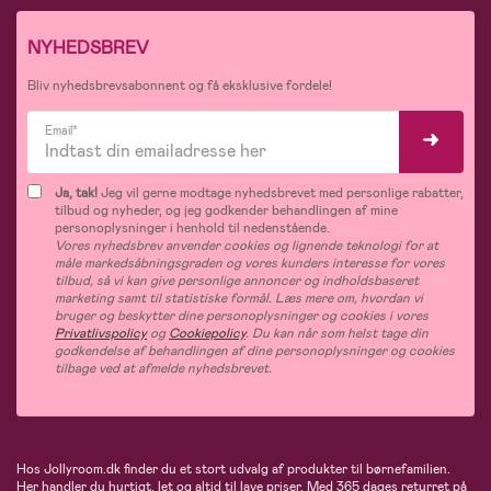
NYHEDSBREV
Bliv nyhedsbrevsabonnent og få eksklusive fordele!
Email*
Ja, tak!
Jeg vil gerne modtage nyhedsbrevet med personlige rabatter,
tilbud og nyheder, og jeg godkender behandlingen af mine
personoplysninger i henhold til nedenstående.
Vores nyhedsbrev anvender cookies og lignende teknologi for at
måle markedsåbningsgraden og vores kunders interesse for vores
tilbud, så vi kan give personlige annoncer og indholdsbaseret
marketing samt til statistiske formål. Læs mere om, hvordan vi
bruger og beskytter dine personoplysninger og cookies i vores
Privatlivspolicy
og
Cookiepolicy
. Du kan når som helst tage din
godkendelse af behandlingen af dine personoplysninger og cookies
tilbage ved at afmelde nyhedsbrevet.
Hos Jollyroom.dk finder du et stort udvalg af produkter til børnefamilien.
Her handler du hurtigt, let og altid til lave priser. Med 365 dages returret på