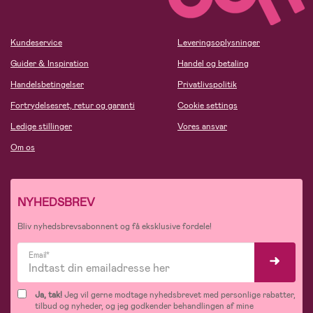
Kundeservice
Leveringsoplysninger
Guider & Inspiration
Handel og betaling
Handelsbetingelser
Privatlivspolitik
Fortrydelsesret, retur og garanti
Cookie settings
Ledige stillinger
Vores ansvar
Om os
NYHEDSBREV
Bliv nyhedsbrevsabonnent og få eksklusive fordele!
Email*
Ja, tak!
Jeg vil gerne modtage nyhedsbrevet med personlige rabatter,
tilbud og nyheder, og jeg godkender behandlingen af mine