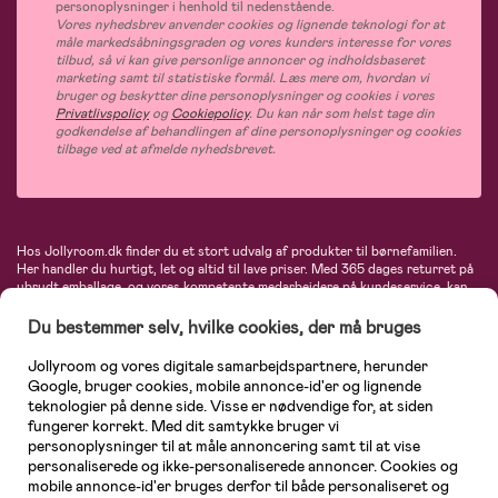
personoplysninger i henhold til nedenstående.
Vores nyhedsbrev anvender cookies og lignende teknologi for at
måle markedsåbningsgraden og vores kunders interesse for vores
tilbud, så vi kan give personlige annoncer og indholdsbaseret
marketing samt til statistiske formål. Læs mere om, hvordan vi
bruger og beskytter dine personoplysninger og cookies i vores
Privatlivspolicy
og
Cookiepolicy
. Du kan når som helst tage din
godkendelse af behandlingen af dine personoplysninger og cookies
tilbage ved at afmelde nyhedsbrevet.
Hos Jollyroom.dk finder du et stort udvalg af produkter til børnefamilien.
Her handler du hurtigt, let og altid til lave priser. Med 365 dages returret på
ubrudt emballage, og vores kompetente medarbejdere på kundeservice, kan
du føle dig helt tryg, når du handler hos os. I vores udvalg finder du
barnevogne, autostole, børne- og babytøj, produkter til gravide og ammende
Du bestemmer selv, hvilke cookies, der må bruges
mødre, indretning og inspiration, legetøj, babyudstyr og meget mere. Vi
tilbyder produkter fra velkendte varemærker som Britax, Maxi-Cosi, Baby
Jollyroom og vores digitale samarbejdspartnere, herunder
Jogger, BabyBjörn, Didriksons, KidKraft, Ergobaby, Phillips Avent, Neonate,
Google, bruger cookies, mobile annonce-id'er og lignende
Cybex, LEGO og mange flere. Kort sagt - et kæmpe sortiment venter på dig!
teknologier på denne side. Visse er nødvendige for, at siden
fungerer korrekt. Med dit samtykke bruger vi
personoplysninger til at måle annoncering samt til at vise
personaliserede og ikke-personaliserede annoncer. Cookies og
mobile annonce-id'er bruges derfor til både personaliseret og