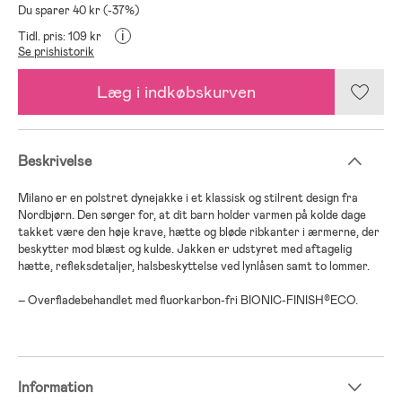
Du sparer 40 kr (-37%)
i
Tidl. pris: 109 kr
Se prishistorik
Læg i indkøbskurven
Beskrivelse
Milano er en polstret dynejakke i et klassisk og stilrent design fra
Nordbjørn. Den sørger for, at dit barn holder varmen på kolde dage
takket være den høje krave, hætte og bløde ribkanter i ærmerne, der
beskytter mod blæst og kulde. Jakken er udstyret med aftagelig
hætte, refleksdetaljer, halsbeskyttelse ved lynlåsen samt to lommer.
– Overfladebehandlet med fluorkarbon-fri BIONIC-FINISH®ECO.
Information