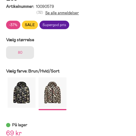
Artikelnummer:
10090579
(32)
Se alle anmeldelser
-37%
SALE
Supergod pris
Vælg størrelse
80
Vælg farve:
Brun/Hvid/Sort
På lager
69 kr