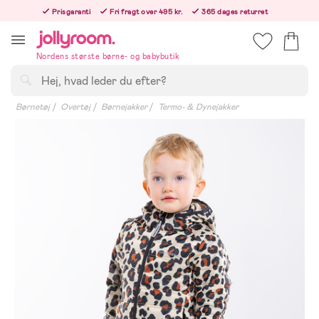
Hoppa
Prisgaranti
Fri fragt over 495 kr.
365 dages returret
till
Bestillinger efter kl. 12.00 sendes den følgende hverdag!
innehållet
Nordens største børne- og babybutik
Søg
Børnetøj
Overtøj
Børnejakker
Termo- & Dynejakker