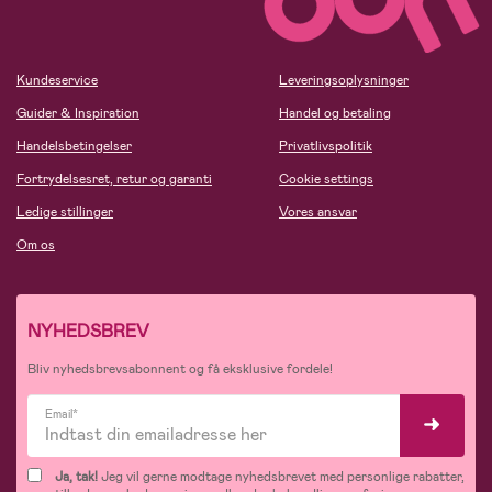
Kundeservice
Leveringsoplysninger
Guider & Inspiration
Handel og betaling
Handelsbetingelser
Privatlivspolitik
Fortrydelsesret, retur og garanti
Cookie settings
Ledige stillinger
Vores ansvar
Om os
NYHEDSBREV
Bliv nyhedsbrevsabonnent og få eksklusive fordele!
Email*
Ja, tak!
Jeg vil gerne modtage nyhedsbrevet med personlige rabatter,