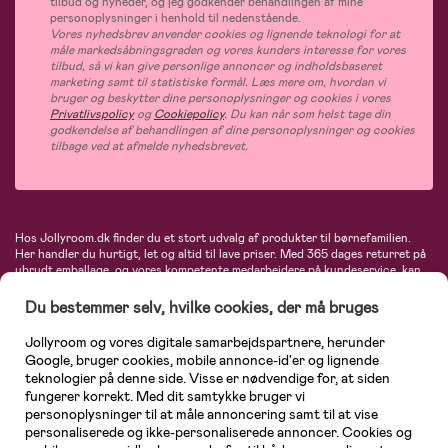
tilbud og nyheder, og jeg godkender behandlingen af mine
personoplysninger i henhold til nedenstående.
Vores nyhedsbrev anvender cookies og lignende teknologi for at
måle markedsåbningsgraden og vores kunders interesse for vores
tilbud, så vi kan give personlige annoncer og indholdsbaseret
marketing samt til statistiske formål. Læs mere om, hvordan vi
bruger og beskytter dine personoplysninger og cookies i vores
Privatlivspolicy
og
Cookiepolicy
. Du kan når som helst tage din
godkendelse af behandlingen af dine personoplysninger og cookies
tilbage ved at afmelde nyhedsbrevet.
Hos Jollyroom.dk finder du et stort udvalg af produkter til børnefamilien.
Her handler du hurtigt, let og altid til lave priser. Med 365 dages returret på
ubrudt emballage, og vores kompetente medarbejdere på kundeservice, kan
du føle dig helt tryg, når du handler hos os. I vores udvalg finder du
barnevogne, autostole, børne- og babytøj, produkter til gravide og ammende
Du bestemmer selv, hvilke cookies, der må bruges
mødre, indretning og inspiration, legetøj, babyudstyr og meget mere. Vi
tilbyder produkter fra velkendte varemærker som Britax, Maxi-Cosi, Baby
Jollyroom og vores digitale samarbejdspartnere, herunder
Jogger, BabyBjörn, Didriksons, KidKraft, Ergobaby, Phillips Avent, Neonate,
Google, bruger cookies, mobile annonce-id'er og lignende
Cybex, LEGO og mange flere. Kort sagt - et kæmpe sortiment venter på dig!
teknologier på denne side. Visse er nødvendige for, at siden
fungerer korrekt. Med dit samtykke bruger vi
personoplysninger til at måle annoncering samt til at vise
personaliserede og ikke-personaliserede annoncer. Cookies og